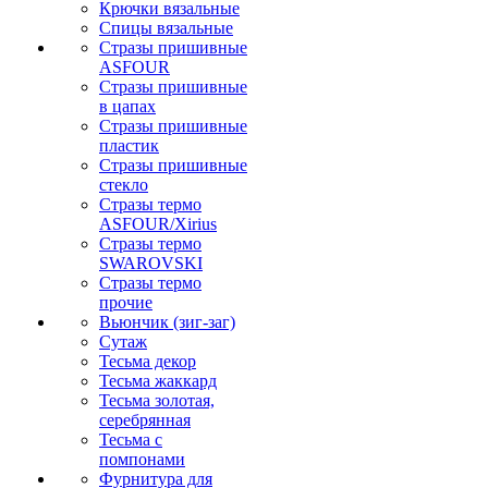
Крючки вязальные
Спицы вязальные
Стразы пришивные
ASFOUR
Стразы пришивные
в цапах
Стразы пришивные
пластик
Стразы пришивные
стекло
Стразы термо
ASFOUR/Xirius
Стразы термо
SWAROVSKI
Стразы термо
прочие
Вьюнчик (зиг-заг)
Сутаж
Тесьма декор
Тесьма жаккард
Тесьма золотая,
серебрянная
Тесьма с
помпонами
Фурнитура для