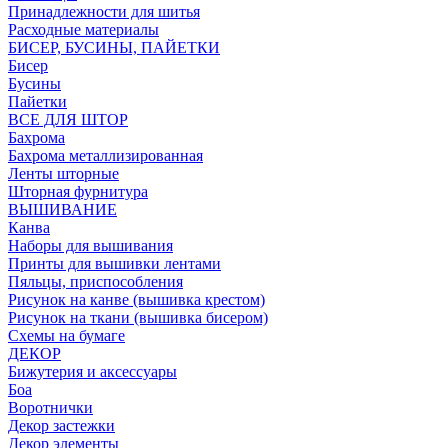
Принадлежности для шитья
Расходные материалы
БИСЕР, БУСИНЫ, ПАЙЕТКИ
Бисер
Бусины
Пайетки
ВСЕ ДЛЯ ШТОР
Бахрома
Бахрома металлизированная
Ленты шторные
Шторная фурнитура
ВЫШИВАНИЕ
Канва
Наборы для вышивания
Принты для вышивки лентами
Пяльцы, приспособления
Рисунок на канве (вышивка крестом)
Рисунок на ткани (вышивка бисером)
Схемы на бумаге
ДЕКОР
Бижутерия и аксессуары
Боа
Воротнички
Декор застежки
Декор элементы