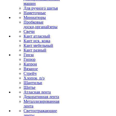
машин
Для ручного шитья
Наметочные
Миниатюры
Пробковые
доски,органайзеры
Свечи
Кант атласный
Кант иск. кожа
Кант мебельный
Кант разный
Гинза
Гипюр
Капрон
Вязаное
Стрейч
Хлопок, п/э
Шантильи
Шитье
Атласная лента
Декоративная лента
Металлизированная
лента
Светоотражающие
ленты