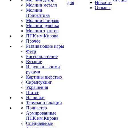
дня
Новости
Молнии металл
Отзывы
Молнии
Прибалтика
Молнии спираль
Молнии рулонка
Молнии трактор
ПНК им.Кирова
Прочее
Развивающие игры
Фетр
Бисероплетение
Вязание
Игрушки своими
руками
Картины шерстью
Скрапбукинг
Украшения
Шитье
Нашивки
Термоаппликации
Полиэстер
Армированные
ПНК им.Кирова
Специальные