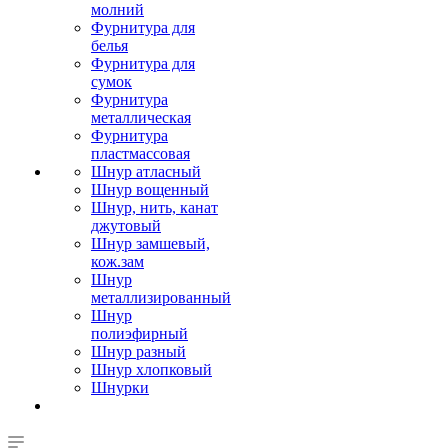
молний
Фурнитура для
белья
Фурнитура для
сумок
Фурнитура
металлическая
Фурнитура
пластмассовая
Шнур атласный
Шнур вощенный
Шнур, нить, канат
джутовый
Шнур замшевый,
кож.зам
Шнур
металлизированный
Шнур
полиэфирный
Шнур разный
Шнур хлопковый
Шнурки