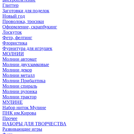
Глиттер
Заготовки для поделок
Новый год
Проволока, тросики
Оформление, скрапбукинг
Лоскуток
Фетр, фелтинг
Флористика
Фурнитура для игрушек
МОЛНИИ
Молнии автомат
Молнии двухзамковые
Молнии декор
Молнии металл
Молнии Прибалтика
Молнии спираль
Молнии рулонка
Молнии трактор
МУЛИНЕ
Набор ниток Мулине
ПНК им.Кирова
Прочее
НАБОРЫ ДЛЯ ТВОРЧЕСТВА
Развивающие игры