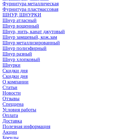
Фурнитура металлическая
Фурнитура пластмассовая
ШНУР, ШНУРКИ
Шнур атласный
Шнур вощенный
Шнур, нить, канат джутовый
Шнур замшевый, кож.зам
Шнур металлизированный
Шнур полиэфирный
Шнур разный
Шнур хлопковый
Шнурки
Скидки дня
Скидки дня
О компании
Статьи
Новости
Отзывы
Спеццена
Условия работы
Оплата
Доставка
Полезная информация
Акции
Бренды