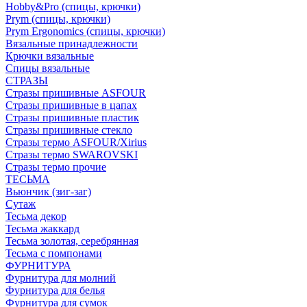
Hobby&Pro (спицы, крючки)
Prym (спицы, крючки)
Prym Ergonomics (спицы, крючки)
Вязальные принадлежности
Крючки вязальные
Спицы вязальные
СТРАЗЫ
Стразы пришивные ASFOUR
Стразы пришивные в цапах
Стразы пришивные пластик
Стразы пришивные стекло
Стразы термо ASFOUR/Xirius
Стразы термо SWAROVSKI
Стразы термо прочие
ТЕСЬМА
Вьюнчик (зиг-заг)
Сутаж
Тесьма декор
Тесьма жаккард
Тесьма золотая, серебрянная
Тесьма с помпонами
ФУРНИТУРА
Фурнитура для молний
Фурнитура для белья
Фурнитура для сумок