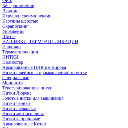
Фетр
Бисероплетение
Вязание
Игрушки своими руками
Картины шерстью
Скрапбукинг
Украшения
Шитье
НАШИВКИ, ТЕРМОАППЛИКАЦИИ
Нашивки
Термоаппликации
НИТКИ
Полиэстер
Армированные ПНК им.Кирова
Нитки швейные в промышленной намотке
Специальные
Мононить
Текстурированные нитки
Нитки Люрекс
Золотые нитки для вышивания
Нитки черные
Нитки шелковые
Нитки мятного цвета
Нитки капроновые
Армированные Китай