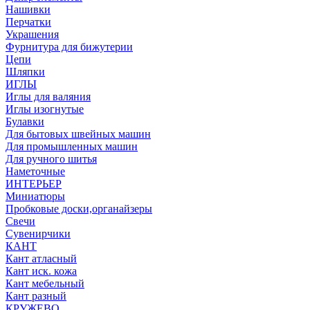
Нашивки
Перчатки
Украшения
Фурнитура для бижутерии
Цепи
Шляпки
ИГЛЫ
Иглы для валяния
Иглы изогнутые
Булавки
Для бытовых швейных машин
Для промышленных машин
Для ручного шитья
Наметочные
ИНТЕРЬЕР
Миниатюры
Пробковые доски,органайзеры
Свечи
Сувенирчики
КАНТ
Кант атласный
Кант иск. кожа
Кант мебельный
Кант разный
КРУЖЕВО