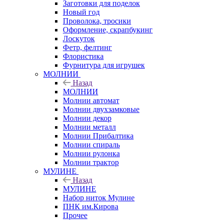
Заготовки для поделок
Новый год
Проволока, тросики
Оформление, скрапбукинг
Лоскуток
Фетр, фелтинг
Флористика
Фурнитура для игрушек
МОЛНИИ
Назад
МОЛНИИ
Молнии автомат
Молнии двухзамковые
Молнии декор
Молнии металл
Молнии Прибалтика
Молнии спираль
Молнии рулонка
Молнии трактор
МУЛИНЕ
Назад
МУЛИНЕ
Набор ниток Мулине
ПНК им.Кирова
Прочее