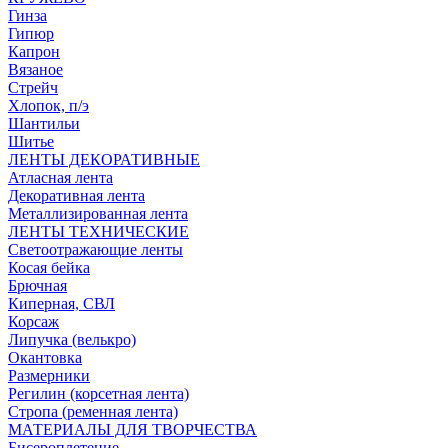
Гинза
Гипюр
Капрон
Вязаное
Стрейч
Хлопок, п/э
Шантильи
Шитье
ЛЕНТЫ ДЕКОРАТИВНЫЕ
Атласная лента
Декоративная лента
Металлизированная лента
ЛЕНТЫ ТЕХНИЧЕСКИЕ
Светоотражающие ленты
Косая бейка
Брючная
Киперная, СВЛ
Корсаж
Липучка (велькро)
Окантовка
Размерники
Регилин (корсетная лента)
Стропа (ременная лента)
МАТЕРИАЛЫ ДЛЯ ТВОРЧЕСТВА
Бисероплетение