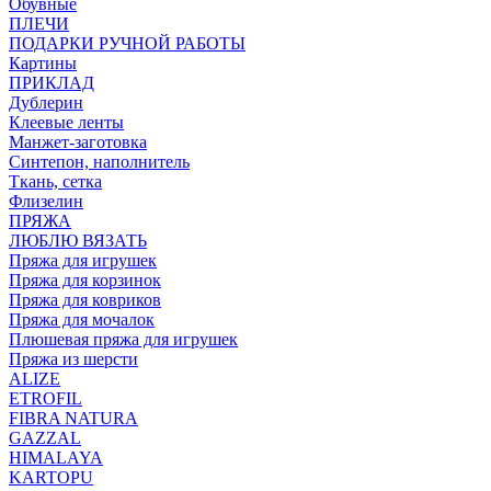
Обувные
ПЛЕЧИ
ПОДАРКИ РУЧНОЙ РАБОТЫ
Картины
ПРИКЛАД
Дублерин
Клеевые ленты
Манжет-заготовка
Синтепон, наполнитель
Ткань, сетка
Флизелин
ПРЯЖА
ЛЮБЛЮ ВЯЗАТЬ
Пряжа для игрушек
Пряжа для корзинок
Пряжа для ковриков
Пряжа для мочалок
Плюшевая пряжа для игрушек
Пряжа из шерсти
ALIZE
ETROFIL
FIBRA NATURA
GAZZAL
HIMALAYA
KARTOPU