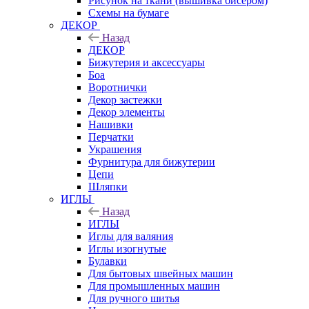
Рисунок на ткани (вышивка бисером)
Схемы на бумаге
ДЕКОР
Назад
ДЕКОР
Бижутерия и аксессуары
Боа
Воротнички
Декор застежки
Декор элементы
Нашивки
Перчатки
Украшения
Фурнитура для бижутерии
Цепи
Шляпки
ИГЛЫ
Назад
ИГЛЫ
Иглы для валяния
Иглы изогнутые
Булавки
Для бытовых швейных машин
Для промышленных машин
Для ручного шитья