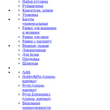
Набор пуговиц
Рубашечные
Красители. химия
Упаковка
Багеты
универсальные
Рамки для вышивки
и мозаики
Рамки для икон
Рамки с паспарту
Вязаная, тканая
Декоративная
Для белья
Продежка
Шляпная
Addi
Hobby&Pro (спицы,
крючки)
Prym (спицы,
крючки)
Prym Ergonomics
(спицы, крючки)
Вязальные
принадлежности