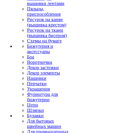
вышивки лентами
Пяльцы,
приспособления
Рисунок на канве
(вышивка крестом)
Рисунок на ткани
(вышивка бисером)
Схемы на бумаге
Бижутерия и
аксессуары
Боа
Воротнички
Декор застежки
Декор элементы
Нашивки
Перчатки
Украшения
Фурнитура для
бижутерии
Цепи
Шляпки
Булавки
Для бытовых
швейных машин
Для промышленных