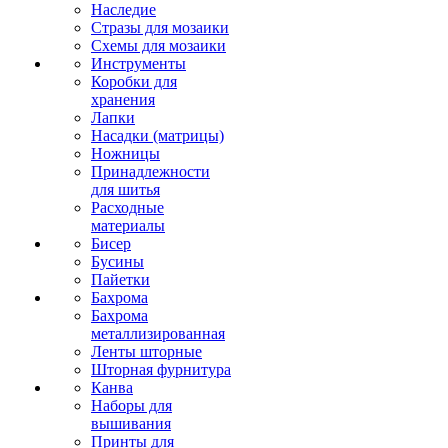
Наследие
Стразы для мозаики
Схемы для мозаики
Инструменты
Коробки для
хранения
Лапки
Насадки (матрицы)
Ножницы
Принадлежности
для шитья
Расходные
материалы
Бисер
Бусины
Пайетки
Бахрома
Бахрома
металлизированная
Ленты шторные
Шторная фурнитура
Канва
Наборы для
вышивания
Принты для