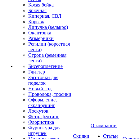
Косая бейка
Брючная
Киперная, СВЛ
Корсаж
Липучка (велькро)
Окантовка
Размерники
Регилин (корсетная
лента)
Стропа (ременная
лента)
Бисероплетение
Глиттер
Заготовки для
поделок
Новый год
Проволока, тросики
Оформление,
скрапбукинг
Лоскуток
Фетр, фелтинг
Флористика
О компании
Фурнитура для
игрушек
Скидки
Статьи
Молнии декор
Спецце