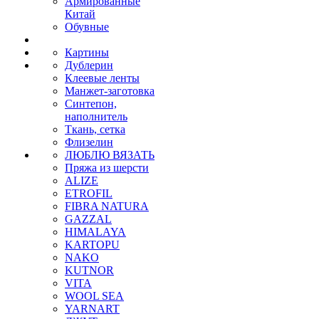
Армированные
Китай
Обувные
Картины
Дублерин
Клеевые ленты
Манжет-заготовка
Синтепон,
наполнитель
Ткань, сетка
Флизелин
ЛЮБЛЮ ВЯЗАТЬ
Пряжа из шерсти
ALIZE
ETROFIL
FIBRA NATURA
GAZZAL
HIMALAYA
KARTOPU
NAKO
KUTNOR
VITA
WOOL SEA
YARNART