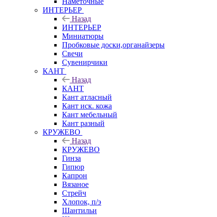
Наметочные
ИНТЕРЬЕР
Назад
ИНТЕРЬЕР
Миниатюры
Пробковые доски,органайзеры
Свечи
Сувенирчики
КАНТ
Назад
КАНТ
Кант атласный
Кант иск. кожа
Кант мебельный
Кант разный
КРУЖЕВО
Назад
КРУЖЕВО
Гинза
Гипюр
Капрон
Вязаное
Стрейч
Хлопок, п/э
Шантильи