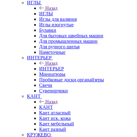
ИГЛЫ
Назад
ИГЛЫ
Иглы для валяния
Иглы изогнутые
Булавки
Для бытовых швейных машин
Для промышленных машин
Для ручного шитья
Наметочные
ИНТЕРЬЕР
Назад
ИНТЕРЬЕР
Миниатюры
Пробковые доски,органайзеры
Свечи
Сувенирчики
КАНТ
Назад
КАНТ
Кант атласный
Кант иск. кожа
Кант мебельный
Кант разный
КРУЖЕВО