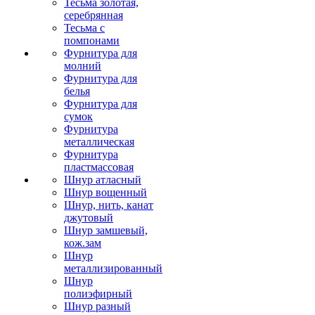
Тесьма золотая,
серебрянная
Тесьма с
помпонами
Фурнитура для
молний
Фурнитура для
белья
Фурнитура для
сумок
Фурнитура
металлическая
Фурнитура
пластмассовая
Шнур атласный
Шнур вощенный
Шнур, нить, канат
джутовый
Шнур замшевый,
кож.зам
Шнур
металлизированный
Шнур
полиэфирный
Шнур разный