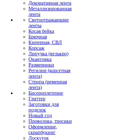
Декоративная лента
Металлизированная
лента
Светоотражающие
ленты
Косая бейка
Брючная
Киперная, СВЛ
Корсаж
Липучка (велькро)
Окантовка
Размерники
Регилин (корсетная
лента)
Стропа (ременная
лента)
Бисероплетение
Глиттер
Заготовки для
поделок
Новый год
Проволока, тросики
Оформление,
скрапбукинг
Лоскуток