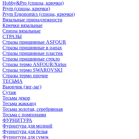
Hobby&Pro (спицы, крючки)
Prym (спицы, крючки)
Prym Ergonomics (спицы, крючки)
Вязальные принадлежности
Крючки вязальные
Спицы вязальные
СТРАЗЫ
Стразы пришивные ASFOUR
Стразы пришивные в цапах
Стразы пришивные пластик
Стразы пришивные стекло
Стразы термо ASFOUR/Xirius
Стразы термо SWAROVSKI
Стразы термо прочие
ТЕСЬМА
Вьюнчик (зиг-заг)
Сутаж
Тесьма декор
Тесьма жаккард
Тесьма золотая, серебрянная
Тесьма с помпонами
ФУРНИТУРА
Фурнитура для молний
Фурнитура для белья
Фурнитура для сумок