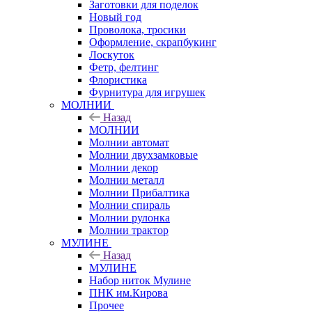
Заготовки для поделок
Новый год
Проволока, тросики
Оформление, скрапбукинг
Лоскуток
Фетр, фелтинг
Флористика
Фурнитура для игрушек
МОЛНИИ
Назад
МОЛНИИ
Молнии автомат
Молнии двухзамковые
Молнии декор
Молнии металл
Молнии Прибалтика
Молнии спираль
Молнии рулонка
Молнии трактор
МУЛИНЕ
Назад
МУЛИНЕ
Набор ниток Мулине
ПНК им.Кирова
Прочее