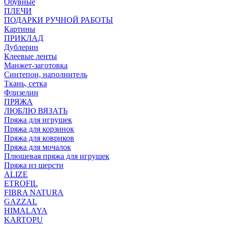
Обувные
ПЛЕЧИ
ПОДАРКИ РУЧНОЙ РАБОТЫ
Картины
ПРИКЛАД
Дублерин
Клеевые ленты
Манжет-заготовка
Синтепон, наполнитель
Ткань, сетка
Флизелин
ПРЯЖА
ЛЮБЛЮ ВЯЗАТЬ
Пряжа для игрушек
Пряжа для корзинок
Пряжа для ковриков
Пряжа для мочалок
Плюшевая пряжа для игрушек
Пряжа из шерсти
ALIZE
ETROFIL
FIBRA NATURA
GAZZAL
HIMALAYA
KARTOPU