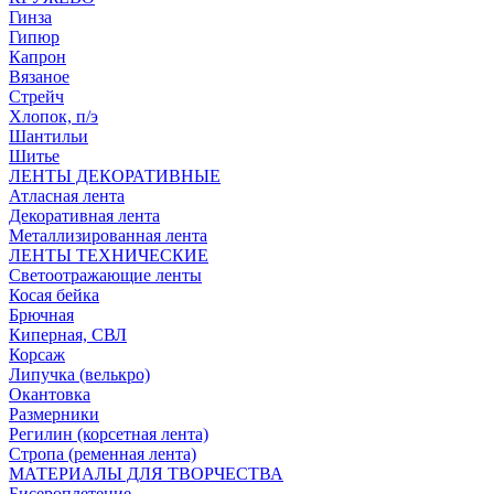
Гинза
Гипюр
Капрон
Вязаное
Стрейч
Хлопок, п/э
Шантильи
Шитье
ЛЕНТЫ ДЕКОРАТИВНЫЕ
Атласная лента
Декоративная лента
Металлизированная лента
ЛЕНТЫ ТЕХНИЧЕСКИЕ
Светоотражающие ленты
Косая бейка
Брючная
Киперная, СВЛ
Корсаж
Липучка (велькро)
Окантовка
Размерники
Регилин (корсетная лента)
Стропа (ременная лента)
МАТЕРИАЛЫ ДЛЯ ТВОРЧЕСТВА
Бисероплетение