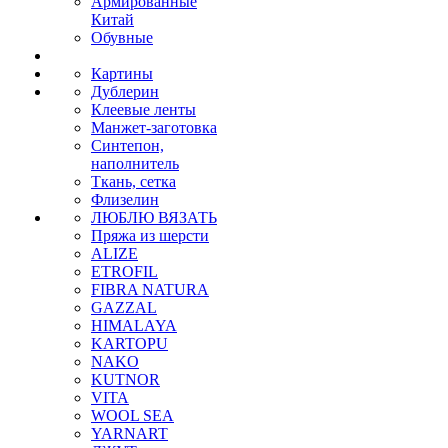
Армированные
Китай
Обувные
Картины
Дублерин
Клеевые ленты
Манжет-заготовка
Синтепон,
наполнитель
Ткань, сетка
Флизелин
ЛЮБЛЮ ВЯЗАТЬ
Пряжа из шерсти
ALIZE
ETROFIL
FIBRA NATURA
GAZZAL
HIMALAYA
KARTOPU
NAKO
KUTNOR
VITA
WOOL SEA
YARNART