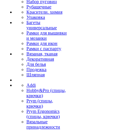
Набор пуговиц
Рубашечные
Красители. химия
Упаковка
Багеты
универсальные
Рамки для вышивки
и мозаики
Рамки для икон
Рамки с паспарту
Вязаная, тканая
Декоративная
Для белья
Продежка
Шляпная
Addi
Hobby&Pro (спицы,
крючки)
Prym (спицы,
крючки)
Prym Ergonomics
(спицы, крючки)
Вязальные
принадлежности