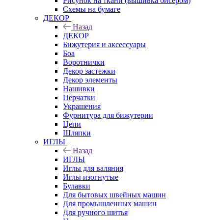
Рисунок на ткани (вышивка бисером)
Схемы на бумаге
ДЕКОР
Назад
ДЕКОР
Бижутерия и аксессуары
Боа
Воротнички
Декор застежки
Декор элементы
Нашивки
Перчатки
Украшения
Фурнитура для бижутерии
Цепи
Шляпки
ИГЛЫ
Назад
ИГЛЫ
Иглы для валяния
Иглы изогнутые
Булавки
Для бытовых швейных машин
Для промышленных машин
Для ручного шитья