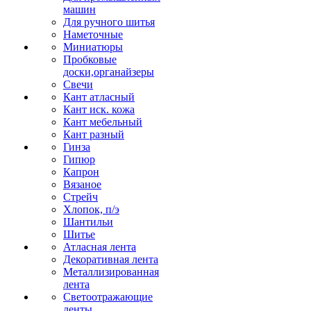
машин
Для ручного шитья
Наметочные
Миниатюры
Пробковые
доски,органайзеры
Свечи
Кант атласный
Кант иск. кожа
Кант мебельный
Кант разный
Гинза
Гипюр
Капрон
Вязаное
Стрейч
Хлопок, п/э
Шантильи
Шитье
Атласная лента
Декоративная лента
Металлизированная
лента
Светоотражающие
ленты