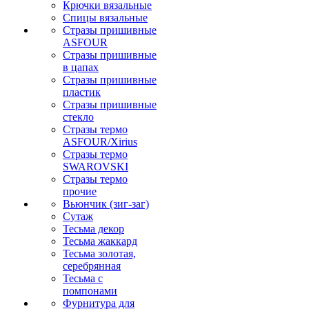
Крючки вязальные
Спицы вязальные
Стразы пришивные
ASFOUR
Стразы пришивные
в цапах
Стразы пришивные
пластик
Стразы пришивные
стекло
Стразы термо
ASFOUR/Xirius
Стразы термо
SWAROVSKI
Стразы термо
прочие
Вьюнчик (зиг-заг)
Сутаж
Тесьма декор
Тесьма жаккард
Тесьма золотая,
серебрянная
Тесьма с
помпонами
Фурнитура для