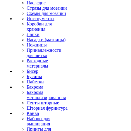
Наследие
Стразы для мозаики
Схемы для мозаики
Инструменты
Коробки для
хранения
Лапки
Насадки (матрицы)
Ножницы
Принадлежности
для шитья
Расходные
материалы
Бисер
Бусины
Пайетки
Бахрома
Бахрома
металлизированная
Ленты шторные
Шторная фурнитура
Канва
Наборы для
вышивания
Принты для