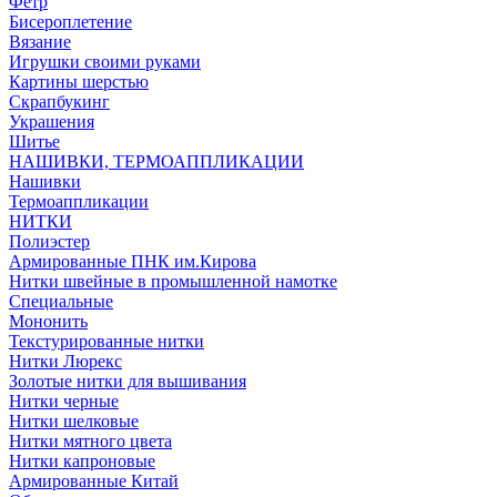
Фетр
Бисероплетение
Вязание
Игрушки своими руками
Картины шерстью
Скрапбукинг
Украшения
Шитье
НАШИВКИ, ТЕРМОАППЛИКАЦИИ
Нашивки
Термоаппликации
НИТКИ
Полиэстер
Армированные ПНК им.Кирова
Нитки швейные в промышленной намотке
Специальные
Мононить
Текстурированные нитки
Нитки Люрекс
Золотые нитки для вышивания
Нитки черные
Нитки шелковые
Нитки мятного цвета
Нитки капроновые
Армированные Китай