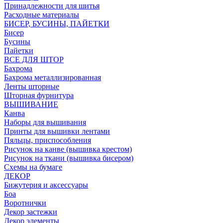
Принадлежности для шитья
Расходные материалы
БИСЕР, БУСИНЫ, ПАЙЕТКИ
Бисер
Бусины
Пайетки
ВСЕ ДЛЯ ШТОР
Бахрома
Бахрома металлизированная
Ленты шторные
Шторная фурнитура
ВЫШИВАНИЕ
Канва
Наборы для вышивания
Принты для вышивки лентами
Пяльцы, приспособления
Рисунок на канве (вышивка крестом)
Рисунок на ткани (вышивка бисером)
Схемы на бумаге
ДЕКОР
Бижутерия и аксессуары
Боа
Воротнички
Декор застежки
Декор элементы