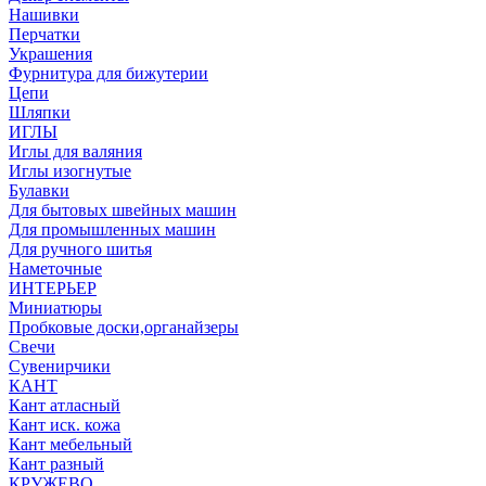
Нашивки
Перчатки
Украшения
Фурнитура для бижутерии
Цепи
Шляпки
ИГЛЫ
Иглы для валяния
Иглы изогнутые
Булавки
Для бытовых швейных машин
Для промышленных машин
Для ручного шитья
Наметочные
ИНТЕРЬЕР
Миниатюры
Пробковые доски,органайзеры
Свечи
Сувенирчики
КАНТ
Кант атласный
Кант иск. кожа
Кант мебельный
Кант разный
КРУЖЕВО