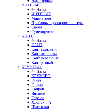
Наметочные
ИНТЕРЬЕР
Назад
ИНТЕРЬЕР
Миниатюры
Пробковые доски,органайзеры
Свечи
Сувенирчики
КАНТ
Назад
КАНТ
Кант атласный
Кант иск. кожа
Кант мебельный
Кант разный
КРУЖЕВО
Назад
КРУЖЕВО
Гинза
Гипюр
Капрон
Вязаное
Стрейч
Хлопок, п/э
Шантильи