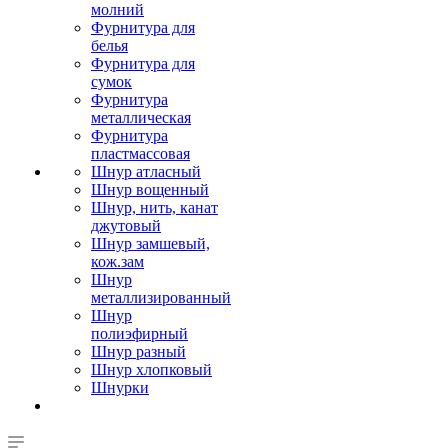
молний
Фурнитура для
белья
Фурнитура для
сумок
Фурнитура
металлическая
Фурнитура
пластмассовая
Шнур атласный
Шнур вощенный
Шнур, нить, канат
джутовый
Шнур замшевый,
кож.зам
Шнур
металлизированный
Шнур
полиэфирный
Шнур разный
Шнур хлопковый
Шнурки