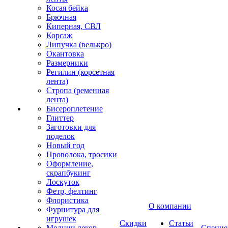
Косая бейка
Брючная
Киперная, СВЛ
Корсаж
Липучка (велькро)
Окантовка
Размерники
Регилин (корсетная
лента)
Стропа (ременная
лента)
Бисероплетение
Глиттер
Заготовки для
поделок
Новый год
Проволока, тросики
Оформление,
скрапбукинг
Лоскуток
Фетр, фелтинг
Флористика
О компании
Фурнитура для
игрушек
Скидки
Статьи
Молнии декор
Спецце