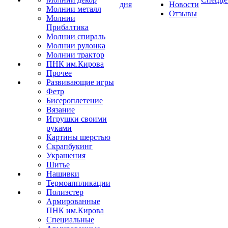
дня
Новости
Молнии металл
Отзывы
Молнии
Прибалтика
Молнии спираль
Молнии рулонка
Молнии трактор
ПНК им.Кирова
Прочее
Развивающие игры
Фетр
Бисероплетение
Вязание
Игрушки своими
руками
Картины шерстью
Скрапбукинг
Украшения
Шитье
Нашивки
Термоаппликации
Полиэстер
Армированные
ПНК им.Кирова
Специальные