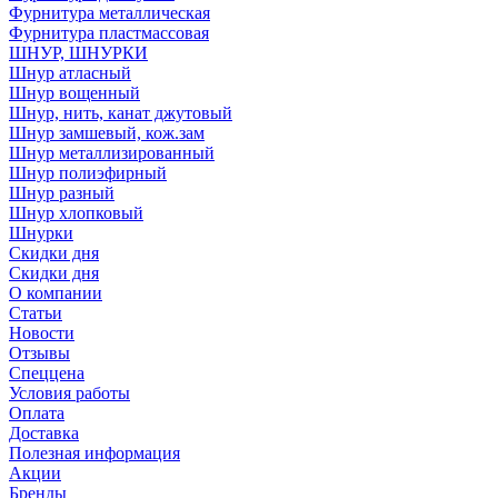
Фурнитура металлическая
Фурнитура пластмассовая
ШНУР, ШНУРКИ
Шнур атласный
Шнур вощенный
Шнур, нить, канат джутовый
Шнур замшевый, кож.зам
Шнур металлизированный
Шнур полиэфирный
Шнур разный
Шнур хлопковый
Шнурки
Скидки дня
Скидки дня
О компании
Статьи
Новости
Отзывы
Спеццена
Условия работы
Оплата
Доставка
Полезная информация
Акции
Бренды