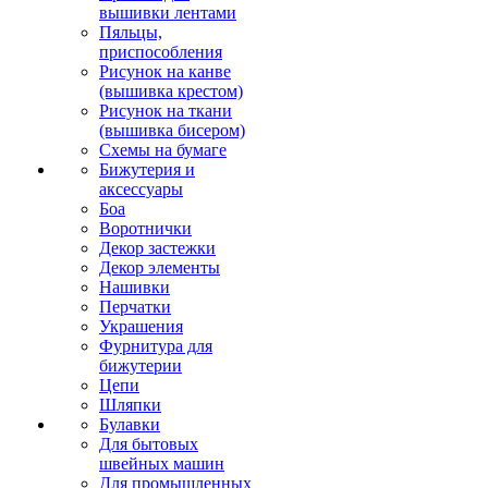
вышивки лентами
Пяльцы,
приспособления
Рисунок на канве
(вышивка крестом)
Рисунок на ткани
(вышивка бисером)
Схемы на бумаге
Бижутерия и
аксессуары
Боа
Воротнички
Декор застежки
Декор элементы
Нашивки
Перчатки
Украшения
Фурнитура для
бижутерии
Цепи
Шляпки
Булавки
Для бытовых
швейных машин
Для промышленных