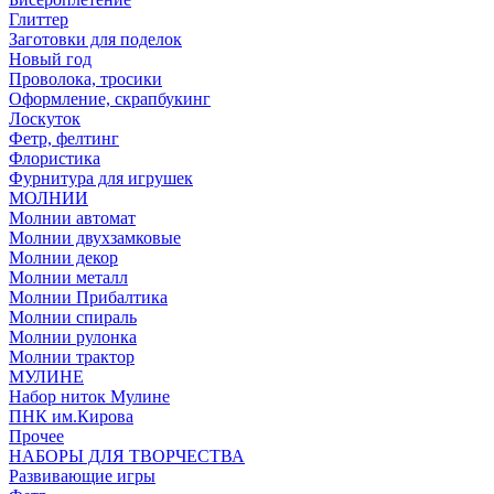
Глиттер
Заготовки для поделок
Новый год
Проволока, тросики
Оформление, скрапбукинг
Лоскуток
Фетр, фелтинг
Флористика
Фурнитура для игрушек
МОЛНИИ
Молнии автомат
Молнии двухзамковые
Молнии декор
Молнии металл
Молнии Прибалтика
Молнии спираль
Молнии рулонка
Молнии трактор
МУЛИНЕ
Набор ниток Мулине
ПНК им.Кирова
Прочее
НАБОРЫ ДЛЯ ТВОРЧЕСТВА
Развивающие игры