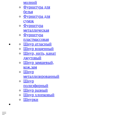
молний
Фурнитура для
белья
Фурнитура для
сумок
Фурнитура
металлическая
Фурнитура
пластмассовая
Шнур атласный
Шнур вощенный
Шнур, нить, канат
джутовый
Шнур замшевый,
кож.зам
Шнур
металлизированный
Шнур
полиэфирный
Шнур разный
Шнур хлопковый
Шнурки