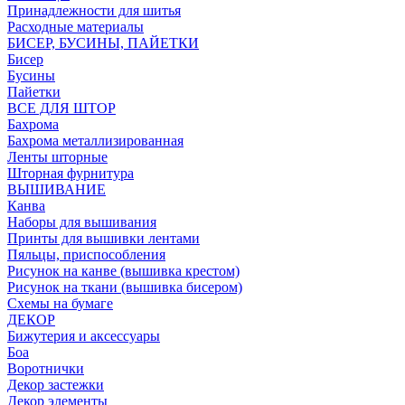
Принадлежности для шитья
Расходные материалы
БИСЕР, БУСИНЫ, ПАЙЕТКИ
Бисер
Бусины
Пайетки
ВСЕ ДЛЯ ШТОР
Бахрома
Бахрома металлизированная
Ленты шторные
Шторная фурнитура
ВЫШИВАНИЕ
Канва
Наборы для вышивания
Принты для вышивки лентами
Пяльцы, приспособления
Рисунок на канве (вышивка крестом)
Рисунок на ткани (вышивка бисером)
Схемы на бумаге
ДЕКОР
Бижутерия и аксессуары
Боа
Воротнички
Декор застежки
Декор элементы