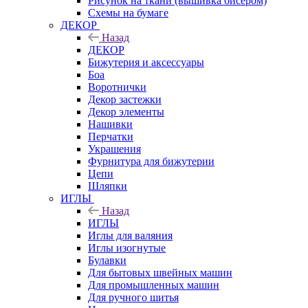
Рисунок на ткани (вышивка бисером)
Схемы на бумаге
ДЕКОР
Назад
ДЕКОР
Бижутерия и аксессуары
Боа
Воротнички
Декор застежки
Декор элементы
Нашивки
Перчатки
Украшения
Фурнитура для бижутерии
Цепи
Шляпки
ИГЛЫ
Назад
ИГЛЫ
Иглы для валяния
Иглы изогнутые
Булавки
Для бытовых швейных машин
Для промышленных машин
Для ручного шитья