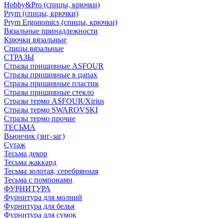
Hobby&Pro (спицы, крючки)
Prym (спицы, крючки)
Prym Ergonomics (спицы, крючки)
Вязальные принадлежности
Крючки вязальные
Спицы вязальные
СТРАЗЫ
Стразы пришивные ASFOUR
Стразы пришивные в цапах
Стразы пришивные пластик
Стразы пришивные стекло
Стразы термо ASFOUR/Xirius
Стразы термо SWAROVSKI
Стразы термо прочие
ТЕСЬМА
Вьюнчик (зиг-заг)
Сутаж
Тесьма декор
Тесьма жаккард
Тесьма золотая, серебрянная
Тесьма с помпонами
ФУРНИТУРА
Фурнитура для молний
Фурнитура для белья
Фурнитура для сумок