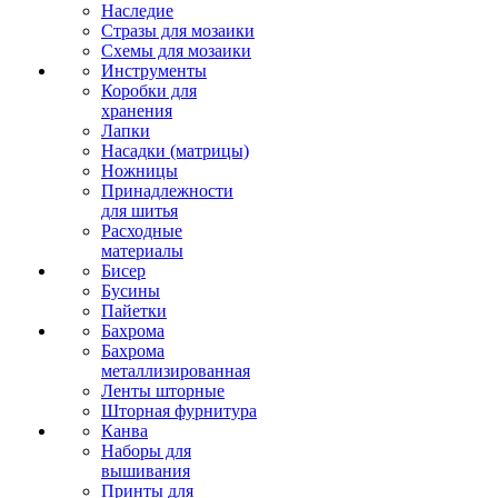
Наследие
Стразы для мозаики
Схемы для мозаики
Инструменты
Коробки для
хранения
Лапки
Насадки (матрицы)
Ножницы
Принадлежности
для шитья
Расходные
материалы
Бисер
Бусины
Пайетки
Бахрома
Бахрома
металлизированная
Ленты шторные
Шторная фурнитура
Канва
Наборы для
вышивания
Принты для