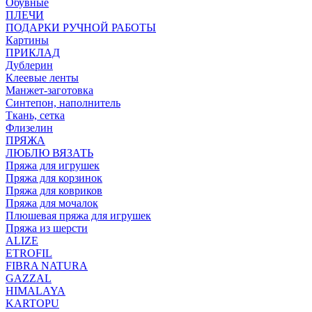
Обувные
ПЛЕЧИ
ПОДАРКИ РУЧНОЙ РАБОТЫ
Картины
ПРИКЛАД
Дублерин
Клеевые ленты
Манжет-заготовка
Синтепон, наполнитель
Ткань, сетка
Флизелин
ПРЯЖА
ЛЮБЛЮ ВЯЗАТЬ
Пряжа для игрушек
Пряжа для корзинок
Пряжа для ковриков
Пряжа для мочалок
Плюшевая пряжа для игрушек
Пряжа из шерсти
ALIZE
ETROFIL
FIBRA NATURA
GAZZAL
HIMALAYA
KARTOPU