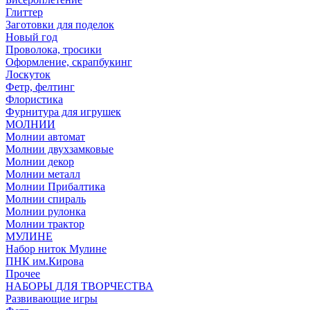
Глиттер
Заготовки для поделок
Новый год
Проволока, тросики
Оформление, скрапбукинг
Лоскуток
Фетр, фелтинг
Флористика
Фурнитура для игрушек
МОЛНИИ
Молнии автомат
Молнии двухзамковые
Молнии декор
Молнии металл
Молнии Прибалтика
Молнии спираль
Молнии рулонка
Молнии трактор
МУЛИНЕ
Набор ниток Мулине
ПНК им.Кирова
Прочее
НАБОРЫ ДЛЯ ТВОРЧЕСТВА
Развивающие игры