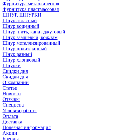
Фурнитура металлическая
Фурнитура пластмассовая
ШНУР, ШНУРКИ
Шнур атласный
Шнур вощенный
Шнур, нить, канат джутовый
Шнур замшевый, кож.зам
Шнур металлизированный
Шнур полиэфирный
Шнур разный
Шнур хлопковый
Шнурки
Скидки дня
Скидки дня
О компании
Статьи
Новости
Отзывы
Спеццена
Условия работы
Оплата
Доставка
Полезная информация
Акции
Бренды