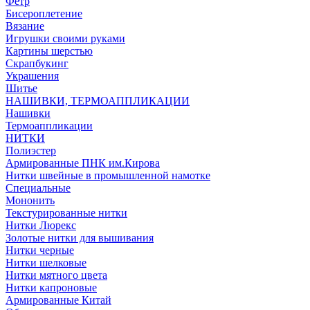
Фетр
Бисероплетение
Вязание
Игрушки своими руками
Картины шерстью
Скрапбукинг
Украшения
Шитье
НАШИВКИ, ТЕРМОАППЛИКАЦИИ
Нашивки
Термоаппликации
НИТКИ
Полиэстер
Армированные ПНК им.Кирова
Нитки швейные в промышленной намотке
Специальные
Мононить
Текстурированные нитки
Нитки Люрекс
Золотые нитки для вышивания
Нитки черные
Нитки шелковые
Нитки мятного цвета
Нитки капроновые
Армированные Китай