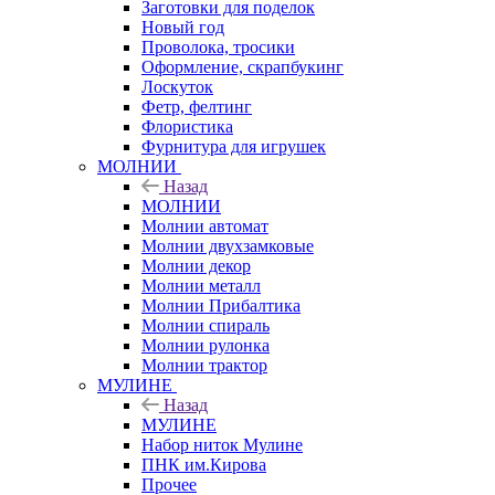
Заготовки для поделок
Новый год
Проволока, тросики
Оформление, скрапбукинг
Лоскуток
Фетр, фелтинг
Флористика
Фурнитура для игрушек
МОЛНИИ
Назад
МОЛНИИ
Молнии автомат
Молнии двухзамковые
Молнии декор
Молнии металл
Молнии Прибалтика
Молнии спираль
Молнии рулонка
Молнии трактор
МУЛИНЕ
Назад
МУЛИНЕ
Набор ниток Мулине
ПНК им.Кирова
Прочее