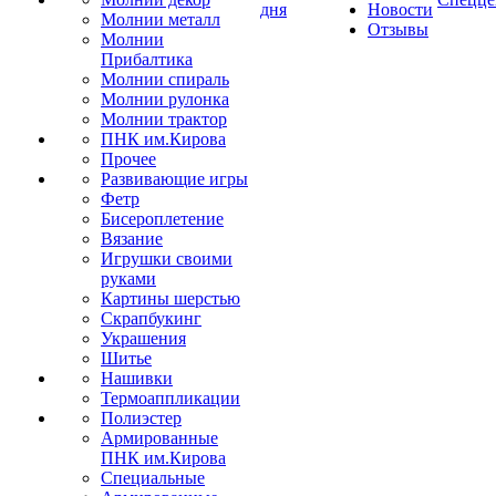
дня
Новости
Молнии металл
Отзывы
Молнии
Прибалтика
Молнии спираль
Молнии рулонка
Молнии трактор
ПНК им.Кирова
Прочее
Развивающие игры
Фетр
Бисероплетение
Вязание
Игрушки своими
руками
Картины шерстью
Скрапбукинг
Украшения
Шитье
Нашивки
Термоаппликации
Полиэстер
Армированные
ПНК им.Кирова
Специальные