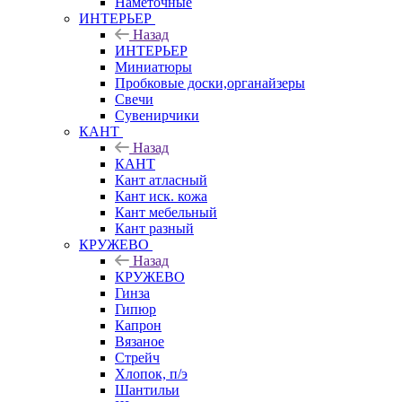
Наметочные
ИНТЕРЬЕР
Назад
ИНТЕРЬЕР
Миниатюры
Пробковые доски,органайзеры
Свечи
Сувенирчики
КАНТ
Назад
КАНТ
Кант атласный
Кант иск. кожа
Кант мебельный
Кант разный
КРУЖЕВО
Назад
КРУЖЕВО
Гинза
Гипюр
Капрон
Вязаное
Стрейч
Хлопок, п/э
Шантильи