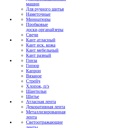
машин
Для ручного шитья
Наметочные
Миниатюры
Пробковые
доски,органайзеры
Свечи
Кант атласный
Кант иск. кожа
Кант мебельный
Кант разный
Гинза
Гипюр
Капрон
Вязаное
Стрейч
Хлопок, п/э
Шантильи
Шитье
Атласная лента
Декоративная лента
Металлизированная
лента
Светоотражающие
ленты