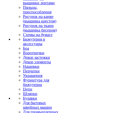
вышивки лентами
Пяльцы,
приспособления
Рисунок на канве
(вышивка крестом)
Рисунок на ткани
(вышивка бисером)
Схемы на бумаге
Бижутерия и
аксессуары
Боа
Воротнички
Декор застежки
Декор элементы
Нашивки
Перчатки
Украшения
Фурнитура для
бижутерии
Цепи
Шляпки
Булавки
Для бытовых
швейных машин
Для промышленных