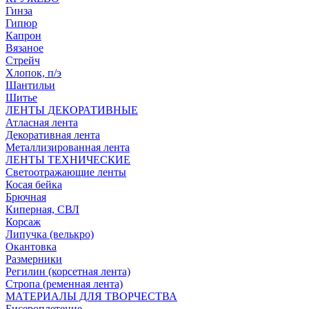
Гинза
Гипюр
Капрон
Вязаное
Стрейч
Хлопок, п/э
Шантильи
Шитье
ЛЕНТЫ ДЕКОРАТИВНЫЕ
Атласная лента
Декоративная лента
Металлизированная лента
ЛЕНТЫ ТЕХНИЧЕСКИЕ
Светоотражающие ленты
Косая бейка
Брючная
Киперная, СВЛ
Корсаж
Липучка (велькро)
Окантовка
Размерники
Регилин (корсетная лента)
Стропа (ременная лента)
МАТЕРИАЛЫ ДЛЯ ТВОРЧЕСТВА
Бисероплетение