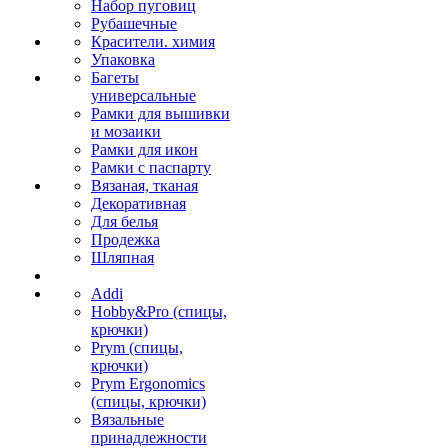
Набор пуговиц
Рубашечные
Красители. химия
Упаковка
Багеты
универсальные
Рамки для вышивки
и мозаики
Рамки для икон
Рамки с паспарту
Вязаная, тканая
Декоративная
Для белья
Продежка
Шляпная
Addi
Hobby&Pro (спицы,
крючки)
Prym (спицы,
крючки)
Prym Ergonomics
(спицы, крючки)
Вязальные
принадлежности