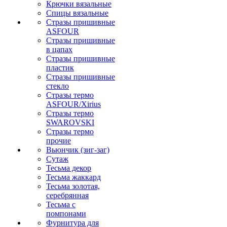
Крючки вязальные
Спицы вязальные
Стразы пришивные
ASFOUR
Стразы пришивные
в цапах
Стразы пришивные
пластик
Стразы пришивные
стекло
Стразы термо
ASFOUR/Xirius
Стразы термо
SWAROVSKI
Стразы термо
прочие
Вьюнчик (зиг-заг)
Сутаж
Тесьма декор
Тесьма жаккард
Тесьма золотая,
серебрянная
Тесьма с
помпонами
Фурнитура для