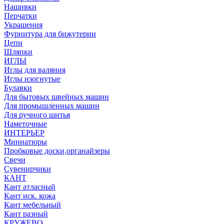
Нашивки
Перчатки
Украшения
Фурнитура для бижутерии
Цепи
Шляпки
ИГЛЫ
Иглы для валяния
Иглы изогнутые
Булавки
Для бытовых швейных машин
Для промышленных машин
Для ручного шитья
Наметочные
ИНТЕРЬЕР
Миниатюры
Пробковые доски,органайзеры
Свечи
Сувенирчики
КАНТ
Кант атласный
Кант иск. кожа
Кант мебельный
Кант разный
КРУЖЕВО