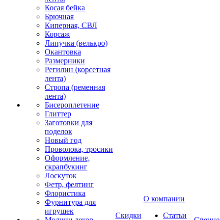
Косая бейка
Брючная
Киперная, СВЛ
Корсаж
Липучка (велькро)
Окантовка
Размерники
Регилин (корсетная
лента)
Стропа (ременная
лента)
Бисероплетение
Глиттер
Заготовки для
поделок
Новый год
Проволока, тросики
Оформление,
скрапбукинг
Лоскуток
Фетр, фелтинг
Флористика
О компании
Фурнитура для
игрушек
Скидки
Статьи
Молнии декор
Спецце