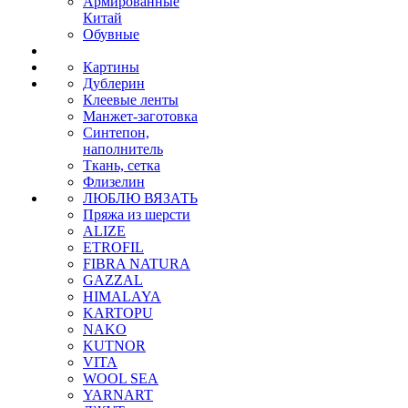
Армированные
Китай
Обувные
Картины
Дублерин
Клеевые ленты
Манжет-заготовка
Синтепон,
наполнитель
Ткань, сетка
Флизелин
ЛЮБЛЮ ВЯЗАТЬ
Пряжа из шерсти
ALIZE
ETROFIL
FIBRA NATURA
GAZZAL
HIMALAYA
KARTOPU
NAKO
KUTNOR
VITA
WOOL SEA
YARNART