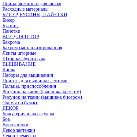
Принадлежности для шитья
Расходные материалы
БИСЕР, БУСИНЫ, ПАЙЕТКИ
Бисер
Бусины
Пайетки
ВСЕ ДЛЯ ШТОР
Бахрома
Бахрома металлизированная
Ленты шторные
Шторная фурнитура
ВЫШИВАНИЕ
Канва
Наборы для вышивания
Принты для вышивки лентами
Пяльцы, приспособления
Рисунок на канве (вышивка крестом)
Рисунок на ткани (вышивка бисером)
Схемы на бумаге
ДЕКОР
Бижутерия и аксессуары
Боа
Воротнички
Декор застежки
Декор элементы