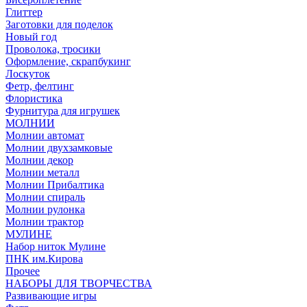
Глиттер
Заготовки для поделок
Новый год
Проволока, тросики
Оформление, скрапбукинг
Лоскуток
Фетр, фелтинг
Флористика
Фурнитура для игрушек
МОЛНИИ
Молнии автомат
Молнии двухзамковые
Молнии декор
Молнии металл
Молнии Прибалтика
Молнии спираль
Молнии рулонка
Молнии трактор
МУЛИНЕ
Набор ниток Мулине
ПНК им.Кирова
Прочее
НАБОРЫ ДЛЯ ТВОРЧЕСТВА
Развивающие игры