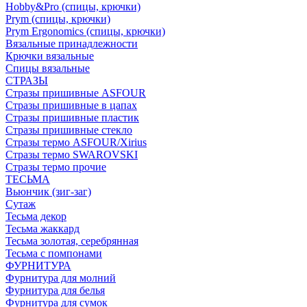
Hobby&Pro (спицы, крючки)
Prym (спицы, крючки)
Prym Ergonomics (спицы, крючки)
Вязальные принадлежности
Крючки вязальные
Спицы вязальные
СТРАЗЫ
Стразы пришивные ASFOUR
Стразы пришивные в цапах
Стразы пришивные пластик
Стразы пришивные стекло
Стразы термо ASFOUR/Xirius
Стразы термо SWAROVSKI
Стразы термо прочие
ТЕСЬМА
Вьюнчик (зиг-заг)
Сутаж
Тесьма декор
Тесьма жаккард
Тесьма золотая, серебрянная
Тесьма с помпонами
ФУРНИТУРА
Фурнитура для молний
Фурнитура для белья
Фурнитура для сумок