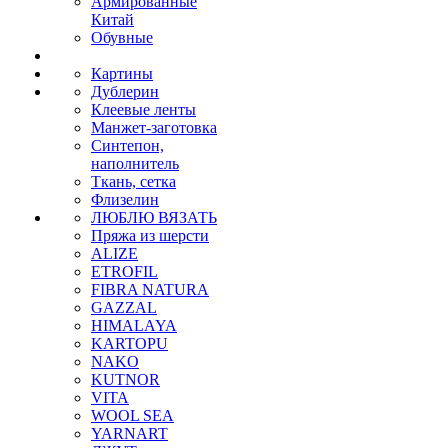
Армированные
Китай
Обувные
Картины
Дублерин
Клеевые ленты
Манжет-заготовка
Синтепон,
наполнитель
Ткань, сетка
Флизелин
ЛЮБЛЮ ВЯЗАТЬ
Пряжа из шерсти
ALIZE
ETROFIL
FIBRA NATURA
GAZZAL
HIMALAYA
KARTOPU
NAKO
KUTNOR
VITA
WOOL SEA
YARNART