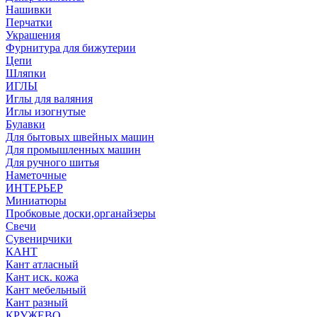
Нашивки
Перчатки
Украшения
Фурнитура для бижутерии
Цепи
Шляпки
ИГЛЫ
Иглы для валяния
Иглы изогнутые
Булавки
Для бытовых швейных машин
Для промышленных машин
Для ручного шитья
Наметочные
ИНТЕРЬЕР
Миниатюры
Пробковые доски,органайзеры
Свечи
Сувенирчики
КАНТ
Кант атласный
Кант иск. кожа
Кант мебельный
Кант разный
КРУЖЕВО