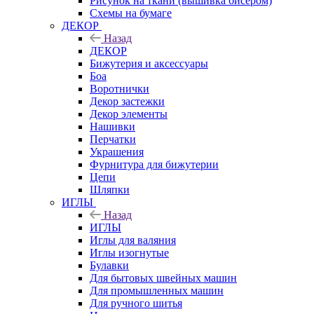
Рисунок на ткани (вышивка бисером)
Схемы на бумаге
ДЕКОР
Назад
ДЕКОР
Бижутерия и аксессуары
Боа
Воротнички
Декор застежки
Декор элементы
Нашивки
Перчатки
Украшения
Фурнитура для бижутерии
Цепи
Шляпки
ИГЛЫ
Назад
ИГЛЫ
Иглы для валяния
Иглы изогнутые
Булавки
Для бытовых швейных машин
Для промышленных машин
Для ручного шитья