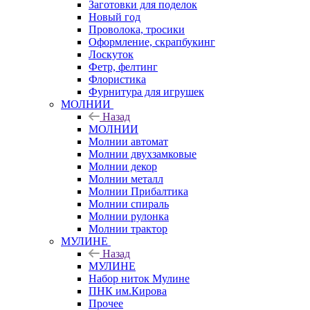
Заготовки для поделок
Новый год
Проволока, тросики
Оформление, скрапбукинг
Лоскуток
Фетр, фелтинг
Флористика
Фурнитура для игрушек
МОЛНИИ
Назад
МОЛНИИ
Молнии автомат
Молнии двухзамковые
Молнии декор
Молнии металл
Молнии Прибалтика
Молнии спираль
Молнии рулонка
Молнии трактор
МУЛИНЕ
Назад
МУЛИНЕ
Набор ниток Мулине
ПНК им.Кирова
Прочее