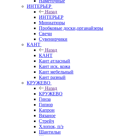
Наметочные
ИНТЕРЬЕР
Назад
ИНТЕРЬЕР
Миниатюры
Пробковые доски,органайзеры
Свечи
Сувенирчики
КАНТ
Назад
КАНТ
Кант атласный
Кант иск. кожа
Кант мебельный
Кант разный
КРУЖЕВО
Назад
КРУЖЕВО
Гинза
Гипюр
Капрон
Вязаное
Стрейч
Хлопок, п/э
Шантильи