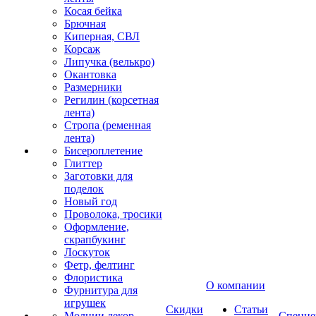
Косая бейка
Брючная
Киперная, СВЛ
Корсаж
Липучка (велькро)
Окантовка
Размерники
Регилин (корсетная
лента)
Стропа (ременная
лента)
Бисероплетение
Глиттер
Заготовки для
поделок
Новый год
Проволока, тросики
Оформление,
скрапбукинг
Лоскуток
Фетр, фелтинг
Флористика
О компании
Фурнитура для
игрушек
Скидки
Статьи
Молнии декор
Спецце