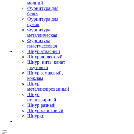
молний
Фурнитура для
белья
Фурнитура для
сумок
Фурнитура
металлическая
Фурнитура
пластмассовая
Шнур атласный
Шнур вощенный
Шнур, нить, канат
джутовый
Шнур замшевый,
кож.зам
Шнур
металлизированный
Шнур
полиэфирный
Шнур разный
Шнур хлопковый
Шнурки