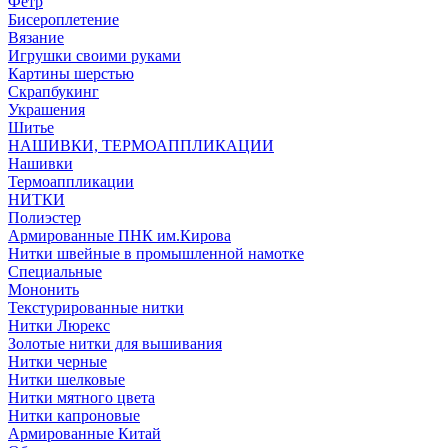
Фетр
Бисероплетение
Вязание
Игрушки своими руками
Картины шерстью
Скрапбукинг
Украшения
Шитье
НАШИВКИ, ТЕРМОАППЛИКАЦИИ
Нашивки
Термоаппликации
НИТКИ
Полиэстер
Армированные ПНК им.Кирова
Нитки швейные в промышленной намотке
Специальные
Мононить
Текстурированные нитки
Нитки Люрекс
Золотые нитки для вышивания
Нитки черные
Нитки шелковые
Нитки мятного цвета
Нитки капроновые
Армированные Китай