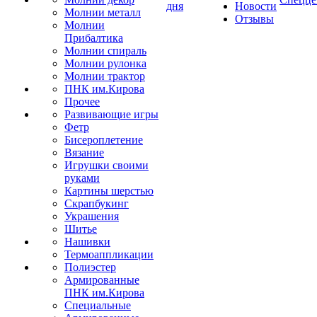
дня
Новости
Молнии металл
Отзывы
Молнии
Прибалтика
Молнии спираль
Молнии рулонка
Молнии трактор
ПНК им.Кирова
Прочее
Развивающие игры
Фетр
Бисероплетение
Вязание
Игрушки своими
руками
Картины шерстью
Скрапбукинг
Украшения
Шитье
Нашивки
Термоаппликации
Полиэстер
Армированные
ПНК им.Кирова
Специальные