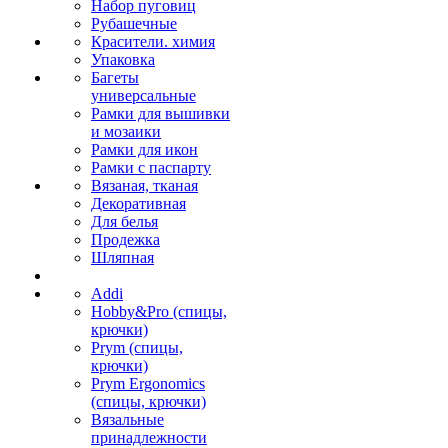
Набор пуговиц
Рубашечные
Красители. химия
Упаковка
Багеты
универсальные
Рамки для вышивки
и мозаики
Рамки для икон
Рамки с паспарту
Вязаная, тканая
Декоративная
Для белья
Продежка
Шляпная
Addi
Hobby&Pro (спицы,
крючки)
Prym (спицы,
крючки)
Prym Ergonomics
(спицы, крючки)
Вязальные
принадлежности