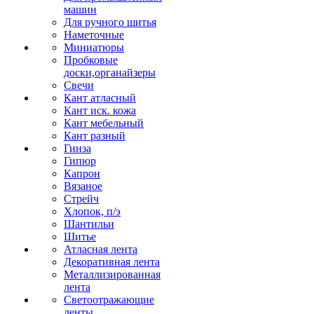
машин
Для ручного шитья
Наметочные
Миниатюры
Пробковые
доски,органайзеры
Свечи
Кант атласный
Кант иск. кожа
Кант мебельный
Кант разный
Гинза
Гипюр
Капрон
Вязаное
Стрейч
Хлопок, п/э
Шантильи
Шитье
Атласная лента
Декоративная лента
Металлизированная
лента
Светоотражающие
ленты