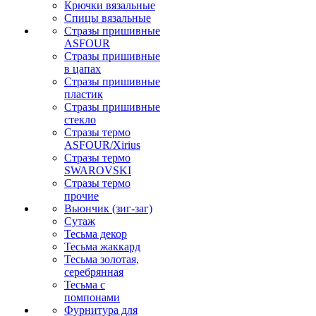
Крючки вязальные
Спицы вязальные
Стразы пришивные
ASFOUR
Стразы пришивные
в цапах
Стразы пришивные
пластик
Стразы пришивные
стекло
Стразы термо
ASFOUR/Xirius
Стразы термо
SWAROVSKI
Стразы термо
прочие
Вьюнчик (зиг-заг)
Сутаж
Тесьма декор
Тесьма жаккард
Тесьма золотая,
серебрянная
Тесьма с
помпонами
Фурнитура для