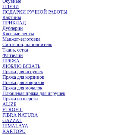
Обувные
ПЛЕЧИ
ПОДАРКИ РУЧНОЙ РАБОТЫ
Картины
ПРИКЛАД
Дублерин
Клеевые ленты
Манжет-заготовка
Синтепон, наполнитель
Ткань, сетка
Флизелин
ПРЯЖА
ЛЮБЛЮ ВЯЗАТЬ
Пряжа для игрушек
Пряжа для корзинок
Пряжа для ковриков
Пряжа для мочалок
Плюшевая пряжа для игрушек
Пряжа из шерсти
ALIZE
ETROFIL
FIBRA NATURA
GAZZAL
HIMALAYA
KARTOPU