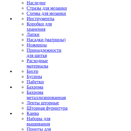
Наследие
Стразы для мозаики
Схемы для мозаики
Инструменты
Коробки для
хранения
Лапки
Насадки (матрицы)
Ножницы
Принадлежности
для шитья
Расходные
материалы
Бисер
Бусины
Пайетки
Бахрома
Бахрома
металлизированная
Ленты шторные
Шторная фурнитура
Канва
Наборы для
вышивания
Принты для