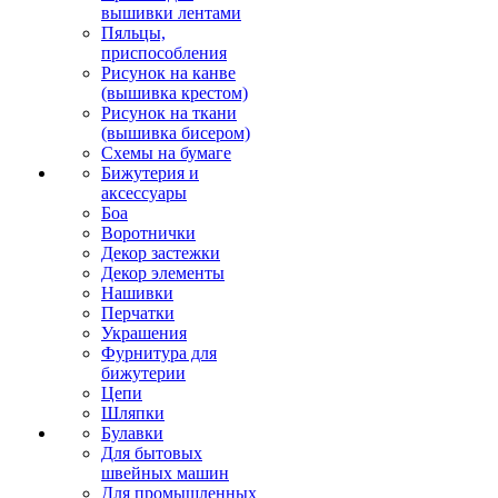
вышивки лентами
Пяльцы,
приспособления
Рисунок на канве
(вышивка крестом)
Рисунок на ткани
(вышивка бисером)
Схемы на бумаге
Бижутерия и
аксессуары
Боа
Воротнички
Декор застежки
Декор элементы
Нашивки
Перчатки
Украшения
Фурнитура для
бижутерии
Цепи
Шляпки
Булавки
Для бытовых
швейных машин
Для промышленных