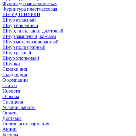
Фурнитура металлическая
Фурнитура пластмассовая
ШНУР, ШНУРКИ
Шнур атласный
Шнур вощенный
Шнур, нить, канат джутовый
Шнур замшевый, кож.зам
Шнур металлизированный
Шнур полиэфирный
Шнур разный
Шнур хлопковый
Шнурки
Скидки дня
Скидки дня
О компании
Статьи
Новости
Отзывы
Спеццена
Условия работы
Оплата
Доставка
Полезная информация
Акции
Бренды