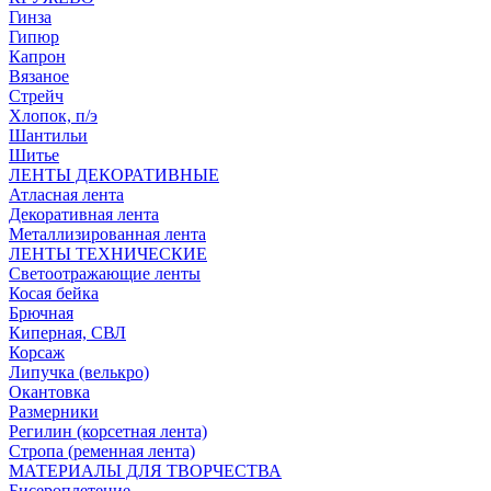
Гинза
Гипюр
Капрон
Вязаное
Стрейч
Хлопок, п/э
Шантильи
Шитье
ЛЕНТЫ ДЕКОРАТИВНЫЕ
Атласная лента
Декоративная лента
Металлизированная лента
ЛЕНТЫ ТЕХНИЧЕСКИЕ
Светоотражающие ленты
Косая бейка
Брючная
Киперная, СВЛ
Корсаж
Липучка (велькро)
Окантовка
Размерники
Регилин (корсетная лента)
Стропа (ременная лента)
МАТЕРИАЛЫ ДЛЯ ТВОРЧЕСТВА
Бисероплетение