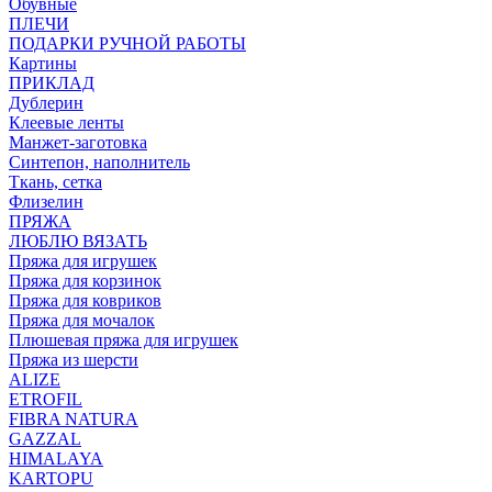
Обувные
ПЛЕЧИ
ПОДАРКИ РУЧНОЙ РАБОТЫ
Картины
ПРИКЛАД
Дублерин
Клеевые ленты
Манжет-заготовка
Синтепон, наполнитель
Ткань, сетка
Флизелин
ПРЯЖА
ЛЮБЛЮ ВЯЗАТЬ
Пряжа для игрушек
Пряжа для корзинок
Пряжа для ковриков
Пряжа для мочалок
Плюшевая пряжа для игрушек
Пряжа из шерсти
ALIZE
ETROFIL
FIBRA NATURA
GAZZAL
HIMALAYA
KARTOPU