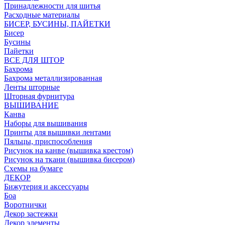
Принадлежности для шитья
Расходные материалы
БИСЕР, БУСИНЫ, ПАЙЕТКИ
Бисер
Бусины
Пайетки
ВСЕ ДЛЯ ШТОР
Бахрома
Бахрома металлизированная
Ленты шторные
Шторная фурнитура
ВЫШИВАНИЕ
Канва
Наборы для вышивания
Принты для вышивки лентами
Пяльцы, приспособления
Рисунок на канве (вышивка крестом)
Рисунок на ткани (вышивка бисером)
Схемы на бумаге
ДЕКОР
Бижутерия и аксессуары
Боа
Воротнички
Декор застежки
Декор элементы