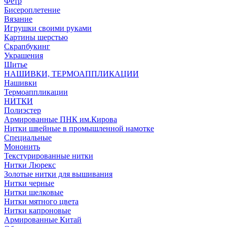
Фетр
Бисероплетение
Вязание
Игрушки своими руками
Картины шерстью
Скрапбукинг
Украшения
Шитье
НАШИВКИ, ТЕРМОАППЛИКАЦИИ
Нашивки
Термоаппликации
НИТКИ
Полиэстер
Армированные ПНК им.Кирова
Нитки швейные в промышленной намотке
Специальные
Мононить
Текстурированные нитки
Нитки Люрекс
Золотые нитки для вышивания
Нитки черные
Нитки шелковые
Нитки мятного цвета
Нитки капроновые
Армированные Китай