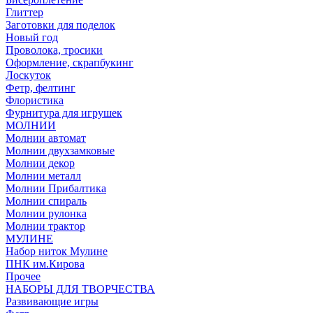
Глиттер
Заготовки для поделок
Новый год
Проволока, тросики
Оформление, скрапбукинг
Лоскуток
Фетр, фелтинг
Флористика
Фурнитура для игрушек
МОЛНИИ
Молнии автомат
Молнии двухзамковые
Молнии декор
Молнии металл
Молнии Прибалтика
Молнии спираль
Молнии рулонка
Молнии трактор
МУЛИНЕ
Набор ниток Мулине
ПНК им.Кирова
Прочее
НАБОРЫ ДЛЯ ТВОРЧЕСТВА
Развивающие игры