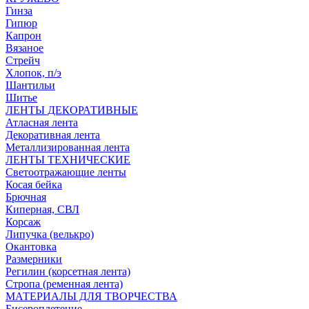
Гинза
Гипюр
Капрон
Вязаное
Стрейч
Хлопок, п/э
Шантильи
Шитье
ЛЕНТЫ ДЕКОРАТИВНЫЕ
Атласная лента
Декоративная лента
Металлизированная лента
ЛЕНТЫ ТЕХНИЧЕСКИЕ
Светоотражающие ленты
Косая бейка
Брючная
Киперная, СВЛ
Корсаж
Липучка (велькро)
Окантовка
Размерники
Регилин (корсетная лента)
Стропа (ременная лента)
МАТЕРИАЛЫ ДЛЯ ТВОРЧЕСТВА
Бисероплетение