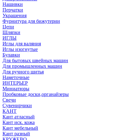
Нашивки
Перчатки
Украшения
Фурнитура для бижутерии
Цепи
Шляпки
ИГЛЫ
Иглы для валяния
Иглы изогнутые
Булавки
Для бытовых швейных машин
Для промышленных машин
Для ручного шитья
Наметочные
ИНТЕРЬЕР
Миниатюры
Пробковые доски,органайзеры
Свечи
Сувенирчики
КАНТ
Кант атласный
Кант иск. кожа
Кант мебельный
Кант разный
КРУЖЕВО