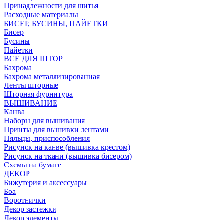
Принадлежности для шитья
Расходные материалы
БИСЕР, БУСИНЫ, ПАЙЕТКИ
Бисер
Бусины
Пайетки
ВСЕ ДЛЯ ШТОР
Бахрома
Бахрома металлизированная
Ленты шторные
Шторная фурнитура
ВЫШИВАНИЕ
Канва
Наборы для вышивания
Принты для вышивки лентами
Пяльцы, приспособления
Рисунок на канве (вышивка крестом)
Рисунок на ткани (вышивка бисером)
Схемы на бумаге
ДЕКОР
Бижутерия и аксессуары
Боа
Воротнички
Декор застежки
Декор элементы