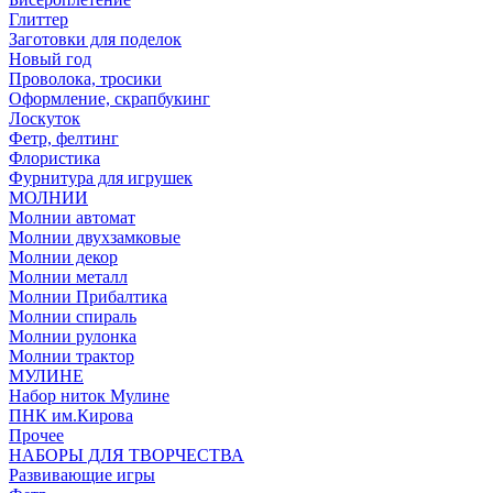
Глиттер
Заготовки для поделок
Новый год
Проволока, тросики
Оформление, скрапбукинг
Лоскуток
Фетр, фелтинг
Флористика
Фурнитура для игрушек
МОЛНИИ
Молнии автомат
Молнии двухзамковые
Молнии декор
Молнии металл
Молнии Прибалтика
Молнии спираль
Молнии рулонка
Молнии трактор
МУЛИНЕ
Набор ниток Мулине
ПНК им.Кирова
Прочее
НАБОРЫ ДЛЯ ТВОРЧЕСТВА
Развивающие игры