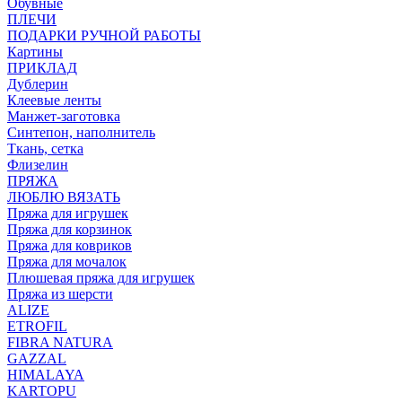
Обувные
ПЛЕЧИ
ПОДАРКИ РУЧНОЙ РАБОТЫ
Картины
ПРИКЛАД
Дублерин
Клеевые ленты
Манжет-заготовка
Синтепон, наполнитель
Ткань, сетка
Флизелин
ПРЯЖА
ЛЮБЛЮ ВЯЗАТЬ
Пряжа для игрушек
Пряжа для корзинок
Пряжа для ковриков
Пряжа для мочалок
Плюшевая пряжа для игрушек
Пряжа из шерсти
ALIZE
ETROFIL
FIBRA NATURA
GAZZAL
HIMALAYA
KARTOPU