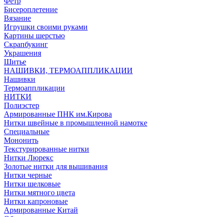
Фетр
Бисероплетение
Вязание
Игрушки своими руками
Картины шерстью
Скрапбукинг
Украшения
Шитье
НАШИВКИ, ТЕРМОАППЛИКАЦИИ
Нашивки
Термоаппликации
НИТКИ
Полиэстер
Армированные ПНК им.Кирова
Нитки швейные в промышленной намотке
Специальные
Мононить
Текстурированные нитки
Нитки Люрекс
Золотые нитки для вышивания
Нитки черные
Нитки шелковые
Нитки мятного цвета
Нитки капроновые
Армированные Китай