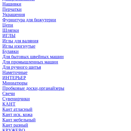
Нашивки
Перчатки
Украшения
Фурнитура для бижутерии
Цепи
Шляпки
ИГЛЫ
Иглы для валяния
Иглы изогнутые
Булавки
Для бытовых швейных машин
Для промышленных машин
Для ручного шитья
Наметочные
ИНТЕРЬЕР
Миниатюры
Пробковые доски,органайзеры
Свечи
Сувенирчики
КАНТ
Кант атласный
Кант иск. кожа
Кант мебельный
Кант разный
КРУЖЕВО