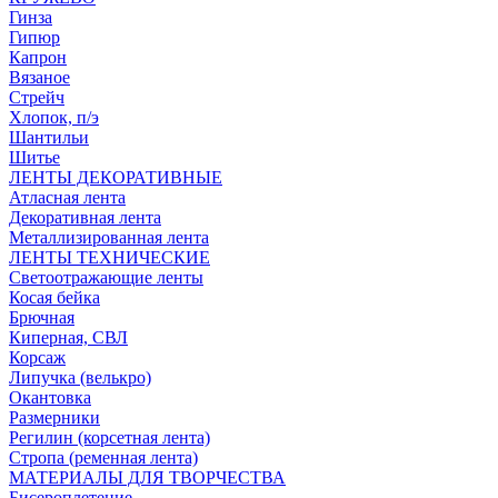
Гинза
Гипюр
Капрон
Вязаное
Стрейч
Хлопок, п/э
Шантильи
Шитье
ЛЕНТЫ ДЕКОРАТИВНЫЕ
Атласная лента
Декоративная лента
Металлизированная лента
ЛЕНТЫ ТЕХНИЧЕСКИЕ
Светоотражающие ленты
Косая бейка
Брючная
Киперная, СВЛ
Корсаж
Липучка (велькро)
Окантовка
Размерники
Регилин (корсетная лента)
Стропа (ременная лента)
МАТЕРИАЛЫ ДЛЯ ТВОРЧЕСТВА
Бисероплетение