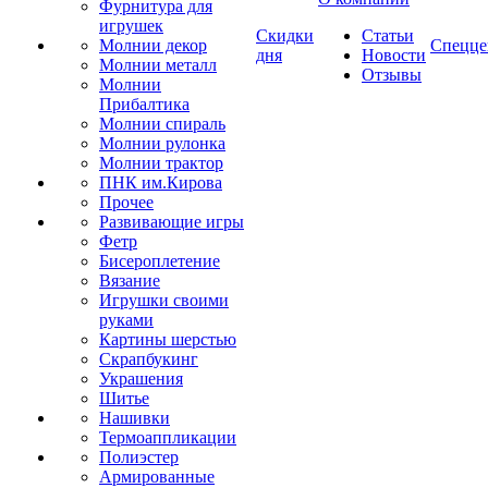
Фурнитура для
игрушек
Скидки
Статьи
Молнии декор
Спецце
дня
Новости
Молнии металл
Отзывы
Молнии
Прибалтика
Молнии спираль
Молнии рулонка
Молнии трактор
ПНК им.Кирова
Прочее
Развивающие игры
Фетр
Бисероплетение
Вязание
Игрушки своими
руками
Картины шерстью
Скрапбукинг
Украшения
Шитье
Нашивки
Термоаппликации
Полиэстер
Армированные