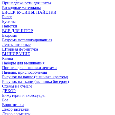
Принадлежности для шитья
Расходные материалы
БИСЕР, БУСИНЫ, ПАЙЕТКИ
Бисер
Бусины
Пайетки
ВСЕ ДЛЯ ШТОР
Бахрома
Бахрома металлизированная
Ленты шторные
Шторная фурнитура
ВЫШИВАНИЕ
Канва
Наборы для вышивания
Принты для вышивки лентами
Пяльцы, приспособления
Рисунок на канве (вышивка крестом)
Рисунок на ткани (вышивка бисером)
Схемы на бумаге
ДЕКОР
Бижутерия и аксессуары
Боа
Воротнички
Декор застежки
Декор элементы