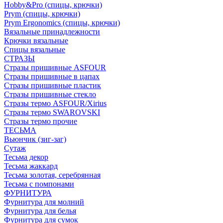
Hobby&Pro (спицы, крючки)
Prym (спицы, крючки)
Prym Ergonomics (спицы, крючки)
Вязальные принадлежности
Крючки вязальные
Спицы вязальные
СТРАЗЫ
Стразы пришивные ASFOUR
Стразы пришивные в цапах
Стразы пришивные пластик
Стразы пришивные стекло
Стразы термо ASFOUR/Xirius
Стразы термо SWAROVSKI
Стразы термо прочие
ТЕСЬМА
Вьюнчик (зиг-заг)
Сутаж
Тесьма декор
Тесьма жаккард
Тесьма золотая, серебрянная
Тесьма с помпонами
ФУРНИТУРА
Фурнитура для молний
Фурнитура для белья
Фурнитура для сумок