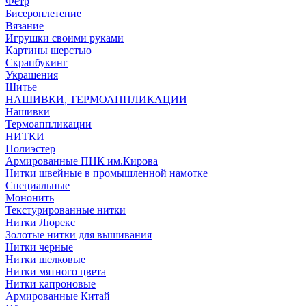
Фетр
Бисероплетение
Вязание
Игрушки своими руками
Картины шерстью
Скрапбукинг
Украшения
Шитье
НАШИВКИ, ТЕРМОАППЛИКАЦИИ
Нашивки
Термоаппликации
НИТКИ
Полиэстер
Армированные ПНК им.Кирова
Нитки швейные в промышленной намотке
Специальные
Мононить
Текстурированные нитки
Нитки Люрекс
Золотые нитки для вышивания
Нитки черные
Нитки шелковые
Нитки мятного цвета
Нитки капроновые
Армированные Китай