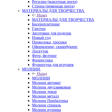
Регилин (корсетная лента)
Стропа (ременная лента)
МАТЕРИАЛЫ ДЛЯ ТВОРЧЕСТВА
Назад
МАТЕРИАЛЫ ДЛЯ ТВОРЧЕСТВА
Бисероплетение
Глиттер
Заготовки для поделок
Новый год
Проволока, тросики
Оформление, скрапбукинг
Лоскуток
Фетр, фелтинг
Флористика
Фурнитура для игрушек
МОЛНИИ
Назад
МОЛНИИ
Молнии автомат
Молнии двухзамковые
Молнии декор
Молнии металл
Молнии Прибалтика
Молнии спираль
Молнии рулонка