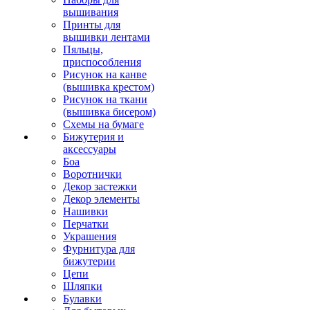
вышивания
Принты для
вышивки лентами
Пяльцы,
приспособления
Рисунок на канве
(вышивка крестом)
Рисунок на ткани
(вышивка бисером)
Схемы на бумаге
Бижутерия и
аксессуары
Боа
Воротнички
Декор застежки
Декор элементы
Нашивки
Перчатки
Украшения
Фурнитура для
бижутерии
Цепи
Шляпки
Булавки