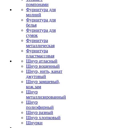
помпонами
Фурнитура для
молний
Фурнитура для
белья
Фурнитура для
сумок
Фурнитура
металлическая
Фурнитура
пластмассовая
Шнур атласный
Шнур вощенный
Шнур, нить, канат
джутовый
Шнур замшевый,
кож.зам
Шнур
металлизированный
Шнур
полиэфирный
Шнур разный
Шнур хлопковый
Шнурки