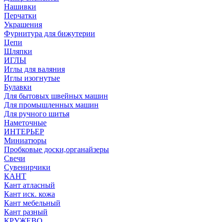
Нашивки
Перчатки
Украшения
Фурнитура для бижутерии
Цепи
Шляпки
ИГЛЫ
Иглы для валяния
Иглы изогнутые
Булавки
Для бытовых швейных машин
Для промышленных машин
Для ручного шитья
Наметочные
ИНТЕРЬЕР
Миниатюры
Пробковые доски,органайзеры
Свечи
Сувенирчики
КАНТ
Кант атласный
Кант иск. кожа
Кант мебельный
Кант разный
КРУЖЕВО