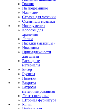
Гранни
На подрамнике
Наследие
Стразы для мозаики
Схемы для мозаики
Инструменты
Коробки для
хранения
Лапки
Насадки (матрицы)
Ножницы
Принадлежности
для шитья
Расходные
материалы
Бисер
Бусины
Пайетки
Бахрома
Бахрома
металлизированная
Ленты шторные
Шторная фурнитура
Канва
Наборы для