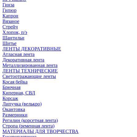
Гинза
Гипюр
Капрон
Вязаное
Стрейч
Хлопок, п/э
Шантильи
Шитье
ЛЕНТЫ ДЕКОРАТИВНЫЕ
Атласная лента
Декоративная лента
Металлизированная лента
ЛЕНТЫ ТЕХНИЧЕСКИЕ
Светоотражающие ленты
Косая бейка
Брючная
Киперная, СВЛ
Корсаж
Липучка (велькро)
Окантовка
Размерники
Регилин (корсетная лента)
Стропа (ременная лента)
МАТЕРИАЛЫ ДЛЯ ТВОРЧЕСТВА
Бисероплетение