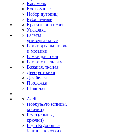
Карамель
Костюмные
Набор пуговиц
Рубашечные
Красители. химия
Упаковка
Багеты
универсальные
Рамки для вышивки
и мозаики
Рамки для икон
Рамки с паспарту
Вязаная, тканая
Декоративная
Для белья
Продежка
Шляпная
Addi
Hobby&Pro (спицы,
крючки)
Prym (спицы,
крючки)
Prym Ergonomics
(спицы, крючки)