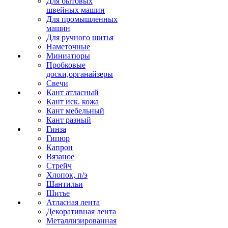
Для бытовых
швейных машин
Для промышленных
машин
Для ручного шитья
Наметочные
Миниатюры
Пробковые
доски,органайзеры
Свечи
Кант атласный
Кант иск. кожа
Кант мебельный
Кант разный
Гинза
Гипюр
Капрон
Вязаное
Стрейч
Хлопок, п/э
Шантильи
Шитье
Атласная лента
Декоративная лента
Металлизированная