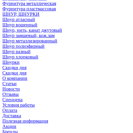
Фурнитура металлическая
Фурнитура пластмассовая
ШНУР, ШНУРКИ
Шнур атласный
Шнур вощенный
Шнур, нить, канат джутовый
Шнур замшевый, кож.зам
Шнур металлизированный
Шнур полиэфирный
Шнур разный
Шнур хлопковый
Шнурки
Скидки дня
Скидки дня
О компании
Статьи
Новости
Отзывы
Спеццена
Условия работы
Оплата
Доставка
Полезная информация
Акции
Бренды