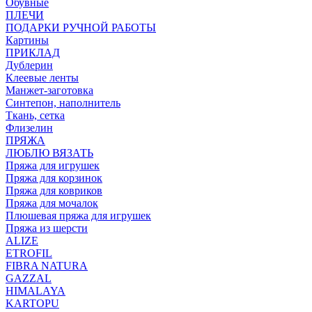
Обувные
ПЛЕЧИ
ПОДАРКИ РУЧНОЙ РАБОТЫ
Картины
ПРИКЛАД
Дублерин
Клеевые ленты
Манжет-заготовка
Синтепон, наполнитель
Ткань, сетка
Флизелин
ПРЯЖА
ЛЮБЛЮ ВЯЗАТЬ
Пряжа для игрушек
Пряжа для корзинок
Пряжа для ковриков
Пряжа для мочалок
Плюшевая пряжа для игрушек
Пряжа из шерсти
ALIZE
ETROFIL
FIBRA NATURA
GAZZAL
HIMALAYA
KARTOPU