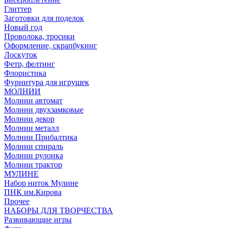
Глиттер
Заготовки для поделок
Новый год
Проволока, тросики
Оформление, скрапбукинг
Лоскуток
Фетр, фелтинг
Флористика
Фурнитура для игрушек
МОЛНИИ
Молнии автомат
Молнии двухзамковые
Молнии декор
Молнии металл
Молнии Прибалтика
Молнии спираль
Молнии рулонка
Молнии трактор
МУЛИНЕ
Набор ниток Мулине
ПНК им.Кирова
Прочее
НАБОРЫ ДЛЯ ТВОРЧЕСТВА
Развивающие игры