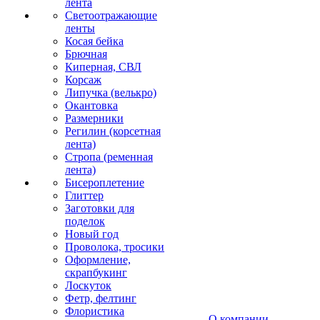
лента
Светоотражающие
ленты
Косая бейка
Брючная
Киперная, СВЛ
Корсаж
Липучка (велькро)
Окантовка
Размерники
Регилин (корсетная
лента)
Стропа (ременная
лента)
Бисероплетение
Глиттер
Заготовки для
поделок
Новый год
Проволока, тросики
Оформление,
скрапбукинг
Лоскуток
Фетр, фелтинг
Флористика
О компании