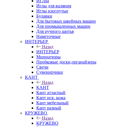
ИГЛЫ
Иглы для валяния
Иглы изогнутые
Булавки
Для бытовых швейных машин
Для промышленных машин
Для ручного шитья
Наметочные
ИНТЕРЬЕР
Назад
ИНТЕРЬЕР
Миниатюры
Пробковые доски,органайзеры
Свечи
Сувенирчики
КАНТ
Назад
КАНТ
Кант атласный
Кант иск. кожа
Кант мебельный
Кант разный
КРУЖЕВО
Назад
КРУЖЕВО