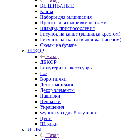
Назад
ВЫШИВАНИЕ
Канва
Наборы для вышивания
Принты для вышивки лентами
Пяльцы, приспособления
Рисунок на канве (вышивка крестом)
Рисунок на ткани (вышивка бисером)
Схемы на бумаге
ДЕКОР
Назад
ДЕКОР
Бижутерия и аксессуары
Боа
Воротнички
Декор застежки
Декор элементы
Нашивки
Перчатки
Украшения
Фурнитура для бижутерии
Цепи
Шляпки
ИГЛЫ
Назад