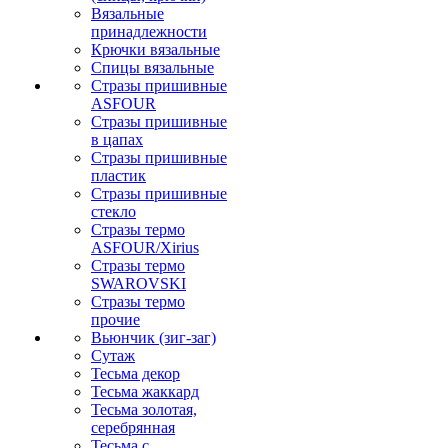
Вязальные
принадлежности
Крючки вязальные
Спицы вязальные
Стразы пришивные
ASFOUR
Стразы пришивные
в цапах
Стразы пришивные
пластик
Стразы пришивные
стекло
Стразы термо
ASFOUR/Xirius
Стразы термо
SWAROVSKI
Стразы термо
прочие
Вьюнчик (зиг-заг)
Сутаж
Тесьма декор
Тесьма жаккард
Тесьма золотая,
серебрянная
Тесьма с