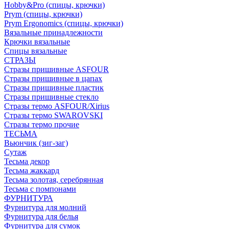
Hobby&Pro (спицы, крючки)
Prym (спицы, крючки)
Prym Ergonomics (спицы, крючки)
Вязальные принадлежности
Крючки вязальные
Спицы вязальные
СТРАЗЫ
Стразы пришивные ASFOUR
Стразы пришивные в цапах
Стразы пришивные пластик
Стразы пришивные стекло
Стразы термо ASFOUR/Xirius
Стразы термо SWAROVSKI
Стразы термо прочие
ТЕСЬМА
Вьюнчик (зиг-заг)
Сутаж
Тесьма декор
Тесьма жаккард
Тесьма золотая, серебрянная
Тесьма с помпонами
ФУРНИТУРА
Фурнитура для молний
Фурнитура для белья
Фурнитура для сумок