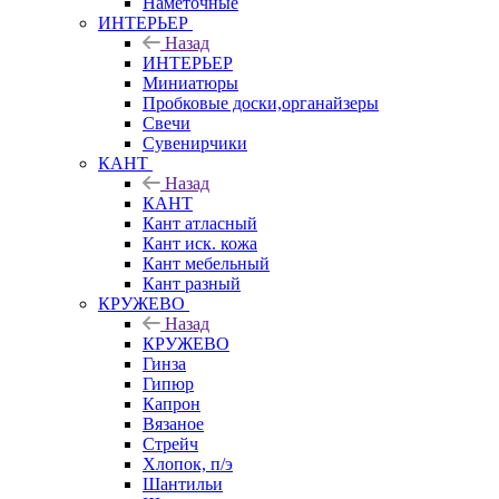
Наметочные
ИНТЕРЬЕР
Назад
ИНТЕРЬЕР
Миниатюры
Пробковые доски,органайзеры
Свечи
Сувенирчики
КАНТ
Назад
КАНТ
Кант атласный
Кант иск. кожа
Кант мебельный
Кант разный
КРУЖЕВО
Назад
КРУЖЕВО
Гинза
Гипюр
Капрон
Вязаное
Стрейч
Хлопок, п/э
Шантильи