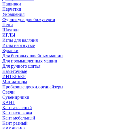
Нашивки
Перчатки
Украшения
Фурнитура для бижутерии
Цепи
Шляпки
ИГЛЫ
Иглы для валяния
Иглы изогнутые
Булавки
Для бытовых швейных машин
Для промышленных машин
Для ручного шитья
Наметочные
ИНТЕРЬЕР
Миниатюры
Пробковые доски,органайзеры
Свечи
Сувенирчики
КАНТ
Кант атласный
Кант иск. кожа
Кант мебельный
Кант разный
КРУЖЕВО