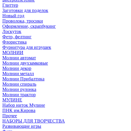
Глиттер
Заготовки для поделок
Новый год
Проволока, тросики
Оформление, скрапбукинг
Лоскуток
Фетр, фелтинг
Флористика
Фурнитура для игрушек
МОЛНИИ
Молнии автомат
Молнии двухзамковые
Молнии декор
Молнии металл
Молнии Прибалтика
Молнии спираль
Молнии рулонка
Молнии трактор
МУЛИНЕ
Набор ниток Мулине
ПНК им.Кирова
Прочее
НАБОРЫ ДЛЯ ТВОРЧЕСТВА
Развивающие игры