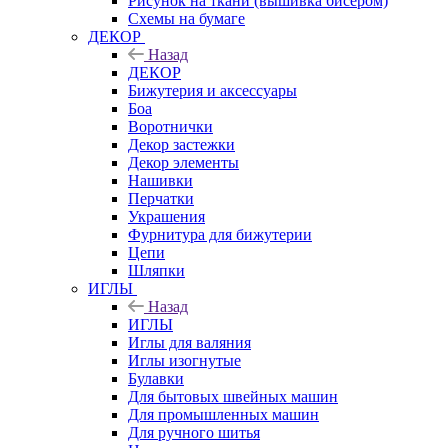
Рисунок на ткани (вышивка бисером)
Схемы на бумаге
ДЕКОР
Назад
ДЕКОР
Бижутерия и аксессуары
Боа
Воротнички
Декор застежки
Декор элементы
Нашивки
Перчатки
Украшения
Фурнитура для бижутерии
Цепи
Шляпки
ИГЛЫ
Назад
ИГЛЫ
Иглы для валяния
Иглы изогнутые
Булавки
Для бытовых швейных машин
Для промышленных машин
Для ручного шитья