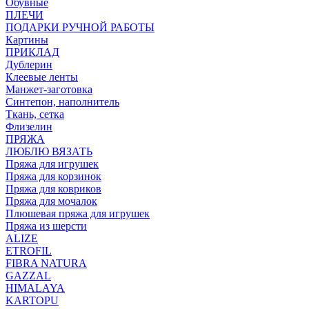
Обувные
ПЛЕЧИ
ПОДАРКИ РУЧНОЙ РАБОТЫ
Картины
ПРИКЛАД
Дублерин
Клеевые ленты
Манжет-заготовка
Синтепон, наполнитель
Ткань, сетка
Флизелин
ПРЯЖА
ЛЮБЛЮ ВЯЗАТЬ
Пряжа для игрушек
Пряжа для корзинок
Пряжа для ковриков
Пряжа для мочалок
Плюшевая пряжа для игрушек
Пряжа из шерсти
ALIZE
ETROFIL
FIBRA NATURA
GAZZAL
HIMALAYA
KARTOPU