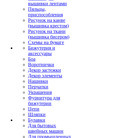
вышивки лентами
Пяльцы,
приспособления
Рисунок на канве
(вышивка крестом)
Рисунок на ткани
(вышивка бисером)
Схемы на бумаге
Бижутерия и
аксессуары
Боа
Воротнички
Декор застежки
Декор элементы
Нашивки
Перчатки
Украшения
Фурнитура для
бижутерии
Цепи
Шляпки
Булавки
Для бытовых
швейных машин
Для промышленных