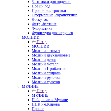
Заготовки для поделок
Новый год
Проволока, тросики
Оформление, скрапбукинг
Лоскуток
Фетр, фелтинг
Флористика
Фурнитура для игрушек
МОЛНИИ
Назад
МОЛНИИ
Молнии автомат
Молнии двухзамковые
Молнии декор
Молнии металл
Молнии Прибалтика
Молнии спираль
Молнии рулонка
Молнии трактор
МУЛИНЕ
Назад
МУЛИНЕ
Набор ниток Мулине
ПНК им.Кирова
Прочее