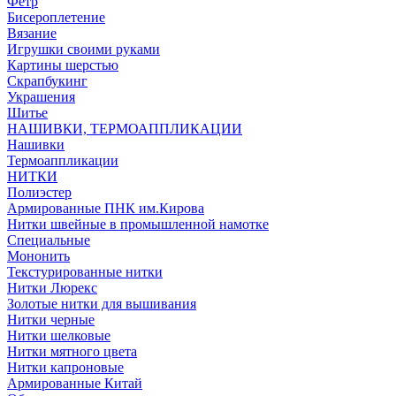
Фетр
Бисероплетение
Вязание
Игрушки своими руками
Картины шерстью
Скрапбукинг
Украшения
Шитье
НАШИВКИ, ТЕРМОАППЛИКАЦИИ
Нашивки
Термоаппликации
НИТКИ
Полиэстер
Армированные ПНК им.Кирова
Нитки швейные в промышленной намотке
Специальные
Мононить
Текстурированные нитки
Нитки Люрекс
Золотые нитки для вышивания
Нитки черные
Нитки шелковые
Нитки мятного цвета
Нитки капроновые
Армированные Китай