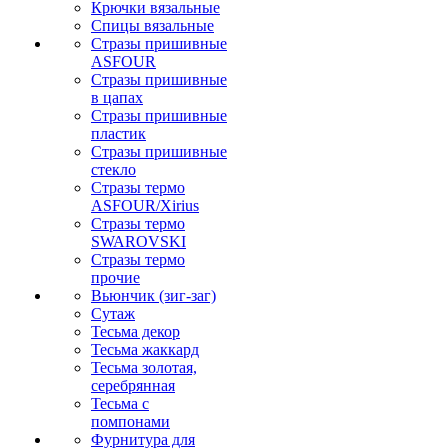
Крючки вязальные
Спицы вязальные
Стразы пришивные
ASFOUR
Стразы пришивные
в цапах
Стразы пришивные
пластик
Стразы пришивные
стекло
Стразы термо
ASFOUR/Xirius
Стразы термо
SWAROVSKI
Стразы термо
прочие
Вьюнчик (зиг-заг)
Сутаж
Тесьма декор
Тесьма жаккард
Тесьма золотая,
серебрянная
Тесьма с
помпонами
Фурнитура для