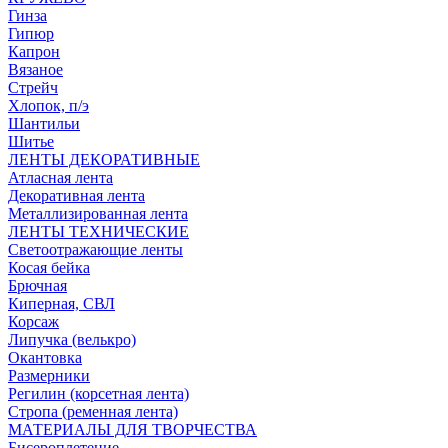
Гинза
Гипюр
Капрон
Вязаное
Стрейч
Хлопок, п/э
Шантильи
Шитье
ЛЕНТЫ ДЕКОРАТИВНЫЕ
Атласная лента
Декоративная лента
Металлизированная лента
ЛЕНТЫ ТЕХНИЧЕСКИЕ
Светоотражающие ленты
Косая бейка
Брючная
Киперная, СВЛ
Корсаж
Липучка (велькро)
Окантовка
Размерники
Регилин (корсетная лента)
Стропа (ременная лента)
МАТЕРИАЛЫ ДЛЯ ТВОРЧЕСТВА
Бисероплетение