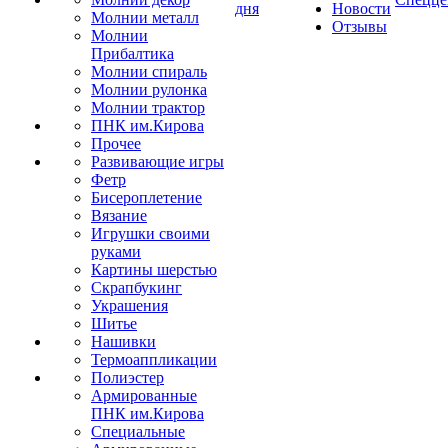
дня
Новости
Молнии металл
Отзывы
Молнии
Прибалтика
Молнии спираль
Молнии рулонка
Молнии трактор
ПНК им.Кирова
Прочее
Развивающие игры
Фетр
Бисероплетение
Вязание
Игрушки своими
руками
Картины шерстью
Скрапбукинг
Украшения
Шитье
Нашивки
Термоаппликации
Полиэстер
Армированные
ПНК им.Кирова
Специальные