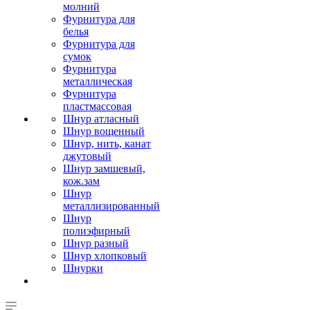
молний
Фурнитура для
белья
Фурнитура для
сумок
Фурнитура
металлическая
Фурнитура
пластмассовая
Шнур атласный
Шнур вощенный
Шнур, нить, канат
джутовый
Шнур замшевый,
кож.зам
Шнур
металлизированный
Шнур
полиэфирный
Шнур разный
Шнур хлопковый
Шнурки