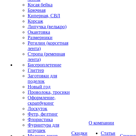
Косая бейка
Брючная
Киперная, СВЛ
Корсаж
Липучка (велькро)
Окантовка
Размерники
Регилин (корсетная
лента)
Стропа (ременная
лента)
Бисероплетение
Глиттер
Заготовки для
поделок
Новый год
Проволока, тросики
Оформление,
скрапбукинг
Лоскуток
Фетр, фелтинг
Флористика
О компании
Фурнитура для
игрушек
Скидки
Статьи
Молнии декор
Спецце