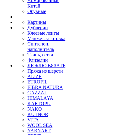
Армированные
Китай
Обувные
Картины
Дублерин
Клеевые ленты
Манжет-заготовка
Синтепон,
наполнитель
Ткань, сетка
Флизелин
ЛЮБЛЮ ВЯЗАТЬ
Пряжа из шерсти
ALIZE
ETROFIL
FIBRA NATURA
GAZZAL
HIMALAYA
KARTOPU
NAKO
KUTNOR
VITA
WOOL SEA
YARNART