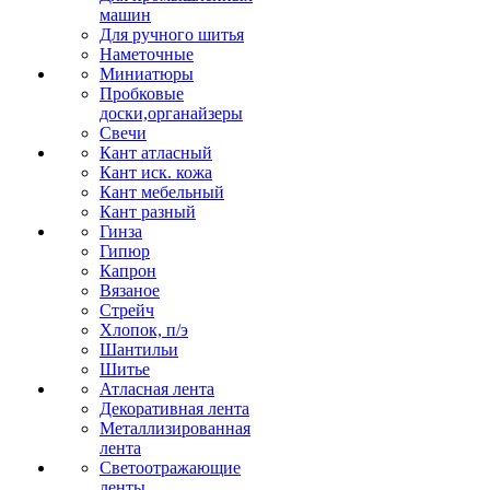
машин
Для ручного шитья
Наметочные
Миниатюры
Пробковые
доски,органайзеры
Свечи
Кант атласный
Кант иск. кожа
Кант мебельный
Кант разный
Гинза
Гипюр
Капрон
Вязаное
Стрейч
Хлопок, п/э
Шантильи
Шитье
Атласная лента
Декоративная лента
Металлизированная
лента
Светоотражающие
ленты