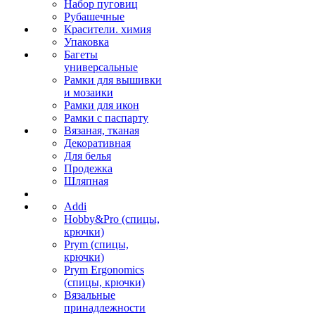
Набор пуговиц
Рубашечные
Красители. химия
Упаковка
Багеты
универсальные
Рамки для вышивки
и мозаики
Рамки для икон
Рамки с паспарту
Вязаная, тканая
Декоративная
Для белья
Продежка
Шляпная
Addi
Hobby&Pro (спицы,
крючки)
Prym (спицы,
крючки)
Prym Ergonomics
(спицы, крючки)
Вязальные
принадлежности