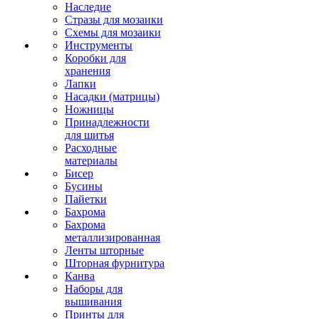
Наследие
Стразы для мозаики
Схемы для мозаики
Инструменты
Коробки для
хранения
Лапки
Насадки (матрицы)
Ножницы
Принадлежности
для шитья
Расходные
материалы
Бисер
Бусины
Пайетки
Бахрома
Бахрома
металлизированная
Ленты шторные
Шторная фурнитура
Канва
Наборы для
вышивания
Принты для