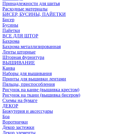
Принадлежности для шитья
Расходные материалы
БИСЕР, БУСИНЫ, ПАЙЕТКИ
Бисер
Бусины
Пайетки
ВСЕ ДЛЯ ШТОР
Бахрома
Бахрома металлизированная
Ленты шторные
Шторная фурнитура
ВЫШИВАНИЕ
Канва
Наборы для вышивания
Принты для вышивки лентами
Пяльцы, приспособления
Рисунок на канве (вышивка крестом)
Рисунок на ткани (вышивка бисером)
Схемы на бумаге
ДЕКОР
Бижутерия и аксессуары
Боа
Воротнички
Декор застежки
Декор элементы