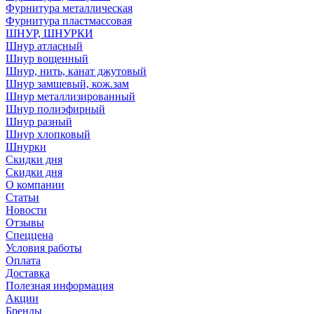
Фурнитура металлическая
Фурнитура пластмассовая
ШНУР, ШНУРКИ
Шнур атласный
Шнур вощенный
Шнур, нить, канат джутовый
Шнур замшевый, кож.зам
Шнур металлизированный
Шнур полиэфирный
Шнур разный
Шнур хлопковый
Шнурки
Скидки дня
Скидки дня
О компании
Статьи
Новости
Отзывы
Спеццена
Условия работы
Оплата
Доставка
Полезная информация
Акции
Бренды