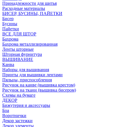
Принадлежности для шитья
Расходные материалы
БИСЕР, БУСИНЫ, ПАЙЕТКИ
Бисер
Бусины
Пайетки
ВСЕ ДЛЯ ШТОР
Бахрома
Бахрома металлизированная
Ленты шторные
Шторная фурнитура
ВЫШИВАНИЕ
Канва
Наборы для вышивания
Принты для вышивки лентами
Пяльцы, приспособления
Рисунок на канве (вышивка крестом)
Рисунок на ткани (вышивка бисером)
Схемы на бумаге
ДЕКОР
Бижутерия и аксессуары
Боа
Воротнички
Декор застежки
Декор элементы