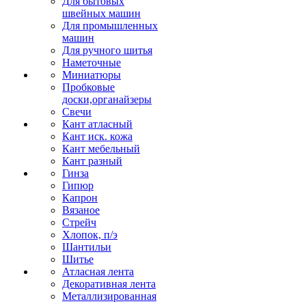
Для бытовых
швейных машин
Для промышленных
машин
Для ручного шитья
Наметочные
Миниатюры
Пробковые
доски,органайзеры
Свечи
Кант атласный
Кант иск. кожа
Кант мебельный
Кант разный
Гинза
Гипюр
Капрон
Вязаное
Стрейч
Хлопок, п/э
Шантильи
Шитье
Атласная лента
Декоративная лента
Металлизированная