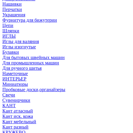
Нашивки
Перчатки
Украшения
Фурнитура для бижутерии
Цепи
Шляпки
ИГЛЫ
Иглы для валяния
Иглы изогнутые
Булавки
Для бытовых швейных машин
Для промышленных машин
Для ручного шитья
Наметочные
ИНТЕРЬЕР
Миниатюры
Пробковые доски,органайзеры
Свечи
Сувенирчики
КАНТ
Кант атласный
Кант иск. кожа
Кант мебельный
Кант разный
КРУЖЕВО