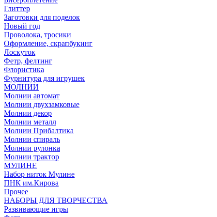
Глиттер
Заготовки для поделок
Новый год
Проволока, тросики
Оформление, скрапбукинг
Лоскуток
Фетр, фелтинг
Флористика
Фурнитура для игрушек
МОЛНИИ
Молнии автомат
Молнии двухзамковые
Молнии декор
Молнии металл
Молнии Прибалтика
Молнии спираль
Молнии рулонка
Молнии трактор
МУЛИНЕ
Набор ниток Мулине
ПНК им.Кирова
Прочее
НАБОРЫ ДЛЯ ТВОРЧЕСТВА
Развивающие игры