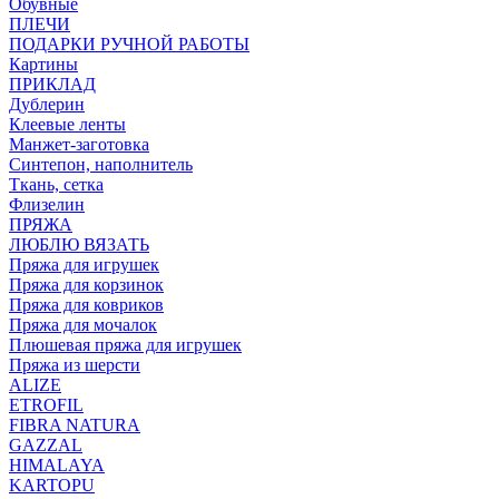
Обувные
ПЛЕЧИ
ПОДАРКИ РУЧНОЙ РАБОТЫ
Картины
ПРИКЛАД
Дублерин
Клеевые ленты
Манжет-заготовка
Синтепон, наполнитель
Ткань, сетка
Флизелин
ПРЯЖА
ЛЮБЛЮ ВЯЗАТЬ
Пряжа для игрушек
Пряжа для корзинок
Пряжа для ковриков
Пряжа для мочалок
Плюшевая пряжа для игрушек
Пряжа из шерсти
ALIZE
ETROFIL
FIBRA NATURA
GAZZAL
HIMALAYA
KARTOPU