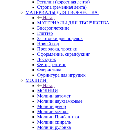
Регилин (корсетная лента)
Стропа (ременная лента)
МАТЕРИАЛЫ ДЛЯ ТВОРЧЕСТВА
Назад
МАТЕРИАЛЫ ДЛЯ ТВОРЧЕСТВА
Бисероплетение
Глиттер
Заготовки для поделок
Новый год
Проволока, тросики
Оформление, скрапбукинг
Лоскуток
Фетр, фелтинг
Флористика
Фурнитура для игрушек
МОЛНИИ
Назад
МОЛНИИ
Молнии автомат
Молнии двухзамковые
Молнии декор
Молнии металл
Молнии Прибалтика
Молнии спираль
Молнии рулонка