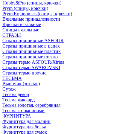
Hobby&Pro (спицы, крючки)
Prym (спицы, крючки)
Prym Ergonomics (спицы, крючки)
Вязальные принадлежности
Крючки вязальные
Спицы вязальные
СТРАЗЫ
Стразы пришивные ASFOUR
Стразы пришивные в цапах
Стразы пришивные пластик
Стразы пришивные стекло
Стразы термо ASFOUR/Xirius
Стразы термо SWAROVSKI
Стразы термо прочие
ТЕСЬМА
Вьюнчик (зиг-заг)
Сутаж
Тесьма декор
Тесьма жаккард
Тесьма золотая, серебрянная
Тесьма с помпонами
ФУРНИТУРА
Фурнитура для молний
Фурнитура для белья
Фурнитура для сумок