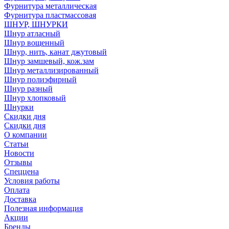
Фурнитура металлическая
Фурнитура пластмассовая
ШНУР, ШНУРКИ
Шнур атласный
Шнур вощенный
Шнур, нить, канат джутовый
Шнур замшевый, кож.зам
Шнур металлизированный
Шнур полиэфирный
Шнур разный
Шнур хлопковый
Шнурки
Скидки дня
Скидки дня
О компании
Статьи
Новости
Отзывы
Спеццена
Условия работы
Оплата
Доставка
Полезная информация
Акции
Бренды