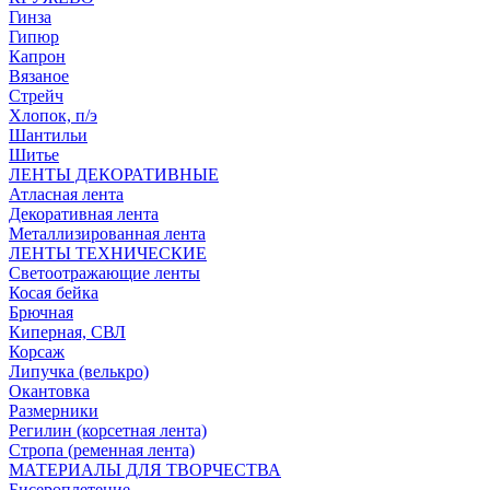
Гинза
Гипюр
Капрон
Вязаное
Стрейч
Хлопок, п/э
Шантильи
Шитье
ЛЕНТЫ ДЕКОРАТИВНЫЕ
Атласная лента
Декоративная лента
Металлизированная лента
ЛЕНТЫ ТЕХНИЧЕСКИЕ
Светоотражающие ленты
Косая бейка
Брючная
Киперная, СВЛ
Корсаж
Липучка (велькро)
Окантовка
Размерники
Регилин (корсетная лента)
Стропа (ременная лента)
МАТЕРИАЛЫ ДЛЯ ТВОРЧЕСТВА
Бисероплетение