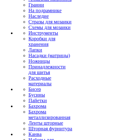
Гранни
На подрамнике
Наследие
Стразы для мозаики
Схемы для мозаики
Инструменты
Коробки для
хранения
Лапки
Насадки (матрицы)
Ножницы
Принадлежности
для шитья
Расходные
материалы
Бисер
Бусины
Пайетки
Бахрома
Бахрома
металлизированная
Ленты шторные
Шторная фурнитура
Канва
Наборы для