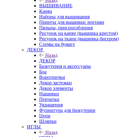
Назад
ВЫШИВАНИЕ
Канва
Наборы для вышивания
Принты для вышивки лентами
Пяльцы, приспособления
Рисунок на канве (вышивка крестом)
Рисунок на ткани (вышивка бисером)
Схемы на бумаге
ДЕКОР
Назад
ДЕКОР
Бижутерия и аксессуары
Боа
Воротнички
Декор застежки
Декор элементы
Нашивки
Перчатки
Украшения
Фурнитура для бижутерии
Цепи
Шляпки
ИГЛЫ
Назад