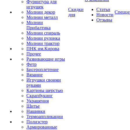
Фурнитура для
игрушек
Скидки
Статьи
Молнии декор
Спецце
дня
Новости
Молнии металл
Отзывы
Молнии
Прибалтика
Молнии спираль
Молнии рулонка
Молнии трактор
ПНК им.Кирова
Прочее
Развивающие игры
Фетр
Бисероплетение
Вязание
Игрушки своими
руками
Картины шерстью
Скрапбукинг
Украшения
Шитье
Нашивки
Термоаппликации
Полиэстер
Армированные