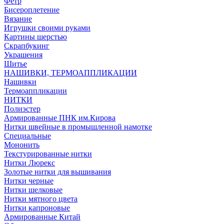
Фетр
Бисероплетение
Вязание
Игрушки своими руками
Картины шерстью
Скрапбукинг
Украшения
Шитье
НАШИВКИ, ТЕРМОАППЛИКАЦИИ
Нашивки
Термоаппликации
НИТКИ
Полиэстер
Армированные ПНК им.Кирова
Нитки швейные в промышленной намотке
Специальные
Мононить
Текстурированные нитки
Нитки Люрекс
Золотые нитки для вышивания
Нитки черные
Нитки шелковые
Нитки мятного цвета
Нитки капроновые
Армированные Китай