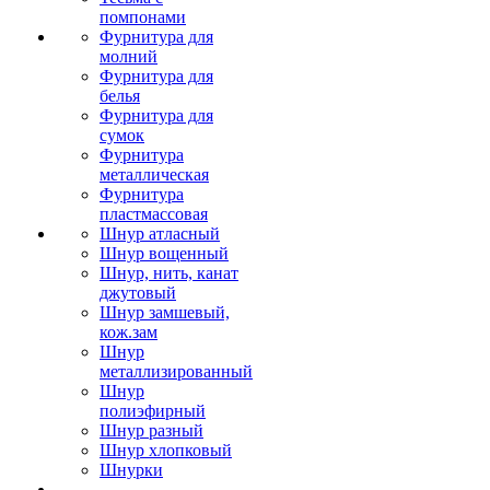
помпонами
Фурнитура для
молний
Фурнитура для
белья
Фурнитура для
сумок
Фурнитура
металлическая
Фурнитура
пластмассовая
Шнур атласный
Шнур вощенный
Шнур, нить, канат
джутовый
Шнур замшевый,
кож.зам
Шнур
металлизированный
Шнур
полиэфирный
Шнур разный
Шнур хлопковый
Шнурки