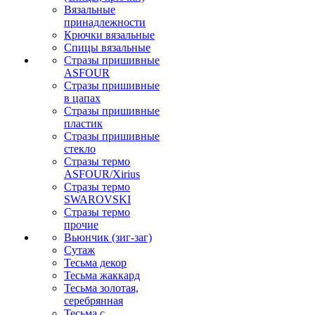
Вязальные
принадлежности
Крючки вязальные
Спицы вязальные
Стразы пришивные
ASFOUR
Стразы пришивные
в цапах
Стразы пришивные
пластик
Стразы пришивные
стекло
Стразы термо
ASFOUR/Xirius
Стразы термо
SWAROVSKI
Стразы термо
прочие
Вьюнчик (зиг-заг)
Сутаж
Тесьма декор
Тесьма жаккард
Тесьма золотая,
серебрянная
Тесьма с