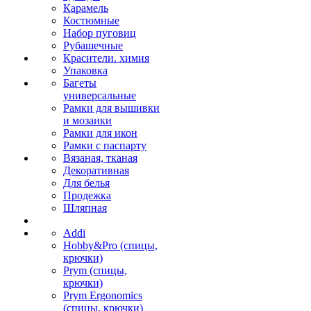
Карамель
Костюмные
Набор пуговиц
Рубашечные
Красители. химия
Упаковка
Багеты
универсальные
Рамки для вышивки
и мозаики
Рамки для икон
Рамки с паспарту
Вязаная, тканая
Декоративная
Для белья
Продежка
Шляпная
Addi
Hobby&Pro (спицы,
крючки)
Prym (спицы,
крючки)
Prym Ergonomics
(спицы, крючки)