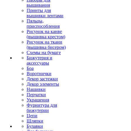
вышивания
Принты для
вышивки лентами
Пяльцы,
приспособления
Рисунок на канве
(вышивка крестом)
Рисунок на ткани
(вышивка бисером)
Схемы на бумаге
Бижутерия и
аксессуары
Боа
Воротнички
Декор застежки
Декор элементы
Нашивки
Перчатки
Украшения
Фурнитура для
бижутерии
Цепи
Шляпки
Булавки