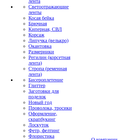
лента
Светоотражающие
ленты
Косая бейка
Брючная
Киперная, СВЛ
Корсаж
Липучка (велькро)
Окантовка
Размерники
Регилин (корсетная
лента)
Стропа (ременная
лента)
Бисероплетение
Глиттер
Заготовки для
поделок
Новый год
Проволока, тросики
Оформление,
скрапбукинг
Лоскуток
Фетр, фелтинг
Флористика
О компании