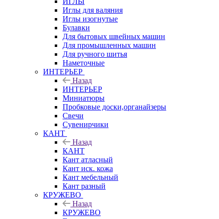
ИГЛЫ
Иглы для валяния
Иглы изогнутые
Булавки
Для бытовых швейных машин
Для промышленных машин
Для ручного шитья
Наметочные
ИНТЕРЬЕР
Назад
ИНТЕРЬЕР
Миниатюры
Пробковые доски,органайзеры
Свечи
Сувенирчики
КАНТ
Назад
КАНТ
Кант атласный
Кант иск. кожа
Кант мебельный
Кант разный
КРУЖЕВО
Назад
КРУЖЕВО