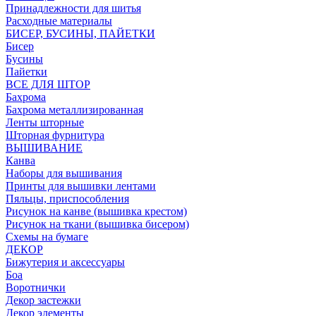
Принадлежности для шитья
Расходные материалы
БИСЕР, БУСИНЫ, ПАЙЕТКИ
Бисер
Бусины
Пайетки
ВСЕ ДЛЯ ШТОР
Бахрома
Бахрома металлизированная
Ленты шторные
Шторная фурнитура
ВЫШИВАНИЕ
Канва
Наборы для вышивания
Принты для вышивки лентами
Пяльцы, приспособления
Рисунок на канве (вышивка крестом)
Рисунок на ткани (вышивка бисером)
Схемы на бумаге
ДЕКОР
Бижутерия и аксессуары
Боа
Воротнички
Декор застежки
Декор элементы