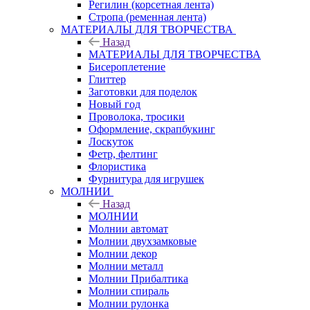
Регилин (корсетная лента)
Стропа (ременная лента)
МАТЕРИАЛЫ ДЛЯ ТВОРЧЕСТВА
Назад
МАТЕРИАЛЫ ДЛЯ ТВОРЧЕСТВА
Бисероплетение
Глиттер
Заготовки для поделок
Новый год
Проволока, тросики
Оформление, скрапбукинг
Лоскуток
Фетр, фелтинг
Флористика
Фурнитура для игрушек
МОЛНИИ
Назад
МОЛНИИ
Молнии автомат
Молнии двухзамковые
Молнии декор
Молнии металл
Молнии Прибалтика
Молнии спираль
Молнии рулонка