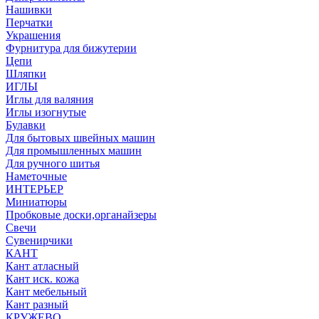
Нашивки
Перчатки
Украшения
Фурнитура для бижутерии
Цепи
Шляпки
ИГЛЫ
Иглы для валяния
Иглы изогнутые
Булавки
Для бытовых швейных машин
Для промышленных машин
Для ручного шитья
Наметочные
ИНТЕРЬЕР
Миниатюры
Пробковые доски,органайзеры
Свечи
Сувенирчики
КАНТ
Кант атласный
Кант иск. кожа
Кант мебельный
Кант разный
КРУЖЕВО