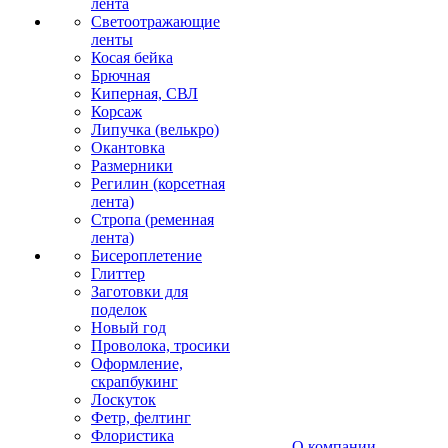
лента
Светоотражающие
ленты
Косая бейка
Брючная
Киперная, СВЛ
Корсаж
Липучка (велькро)
Окантовка
Размерники
Регилин (корсетная
лента)
Стропа (ременная
лента)
Бисероплетение
Глиттер
Заготовки для
поделок
Новый год
Проволока, тросики
Оформление,
скрапбукинг
Лоскуток
Фетр, фелтинг
Флористика
О компании