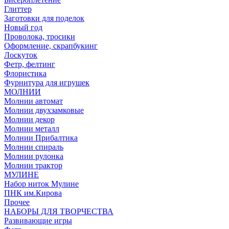
Глиттер
Заготовки для поделок
Новый год
Проволока, тросики
Оформление, скрапбукинг
Лоскуток
Фетр, фелтинг
Флористика
Фурнитура для игрушек
МОЛНИИ
Молнии автомат
Молнии двухзамковые
Молнии декор
Молнии металл
Молнии Прибалтика
Молнии спираль
Молнии рулонка
Молнии трактор
МУЛИНЕ
Набор ниток Мулине
ПНК им.Кирова
Прочее
НАБОРЫ ДЛЯ ТВОРЧЕСТВА
Развивающие игры