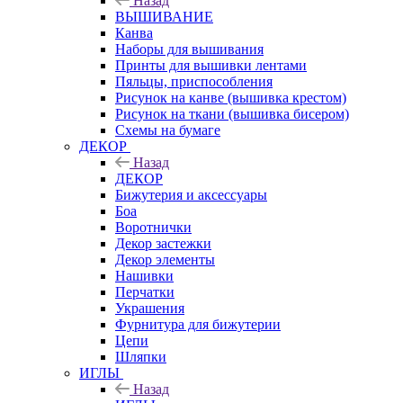
Назад
ВЫШИВАНИЕ
Канва
Наборы для вышивания
Принты для вышивки лентами
Пяльцы, приспособления
Рисунок на канве (вышивка крестом)
Рисунок на ткани (вышивка бисером)
Схемы на бумаге
ДЕКОР
Назад
ДЕКОР
Бижутерия и аксессуары
Боа
Воротнички
Декор застежки
Декор элементы
Нашивки
Перчатки
Украшения
Фурнитура для бижутерии
Цепи
Шляпки
ИГЛЫ
Назад