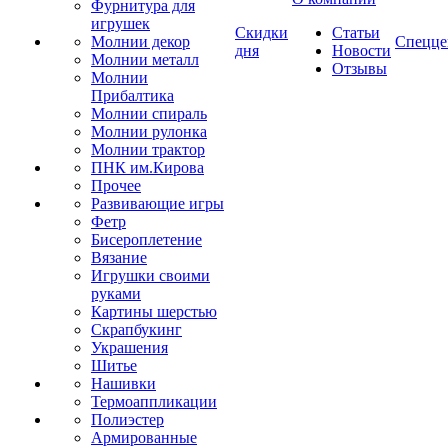
Фурнитура для
игрушек
Скидки
Статьи
Молнии декор
Спецце
дня
Новости
Молнии металл
Отзывы
Молнии
Прибалтика
Молнии спираль
Молнии рулонка
Молнии трактор
ПНК им.Кирова
Прочее
Развивающие игры
Фетр
Бисероплетение
Вязание
Игрушки своими
руками
Картины шерстью
Скрапбукинг
Украшения
Шитье
Нашивки
Термоаппликации
Полиэстер
Армированные