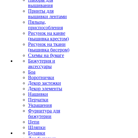
вышивания
Принты для
вышивки лентами
Пяльцы,
приспособления
Рисунок на канве
(вышивка крестом)
Рисунок на ткани
(вышивка бисером)
Схемы на бумаге
Бижутерия и
аксессуары
Боа
Воротнички
Декор застежки
Декор элементы
Нашивки
Перчатки
Украшения
Фурнитура для
бижутерии
Цепи
Шляпки
Булавки