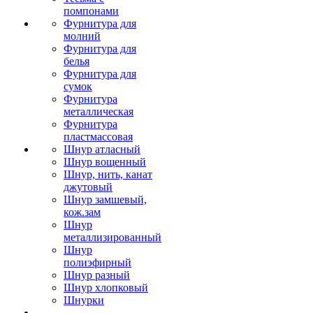
помпонами
Фурнитура для
молний
Фурнитура для
белья
Фурнитура для
сумок
Фурнитура
металлическая
Фурнитура
пластмассовая
Шнур атласный
Шнур вощенный
Шнур, нить, канат
джутовый
Шнур замшевый,
кож.зам
Шнур
металлизированный
Шнур
полиэфирный
Шнур разный
Шнур хлопковый
Шнурки