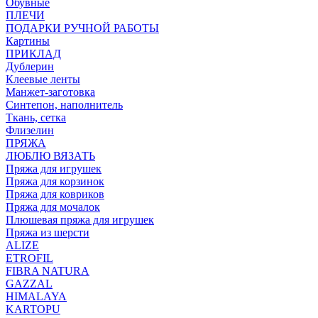
Обувные
ПЛЕЧИ
ПОДАРКИ РУЧНОЙ РАБОТЫ
Картины
ПРИКЛАД
Дублерин
Клеевые ленты
Манжет-заготовка
Синтепон, наполнитель
Ткань, сетка
Флизелин
ПРЯЖА
ЛЮБЛЮ ВЯЗАТЬ
Пряжа для игрушек
Пряжа для корзинок
Пряжа для ковриков
Пряжа для мочалок
Плюшевая пряжа для игрушек
Пряжа из шерсти
ALIZE
ETROFIL
FIBRA NATURA
GAZZAL
HIMALAYA
KARTOPU