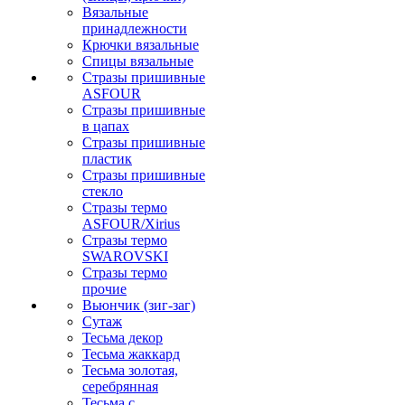
Вязальные
принадлежности
Крючки вязальные
Спицы вязальные
Стразы пришивные
ASFOUR
Стразы пришивные
в цапах
Стразы пришивные
пластик
Стразы пришивные
стекло
Стразы термо
ASFOUR/Xirius
Стразы термо
SWAROVSKI
Стразы термо
прочие
Вьюнчик (зиг-заг)
Сутаж
Тесьма декор
Тесьма жаккард
Тесьма золотая,
серебрянная
Тесьма с