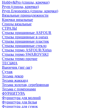
Hobby&Pro (спицы, крючки)
Prym (спицы, крючки)
Prym Ergonomics (спицы, крючки)
Вязальные принадлежности
Крючки вязальные
Спицы вязальные
СТРАЗЫ
Стразы пришивные ASFOUR
Стразы пришивные в цапах
Стразы пришивные пластик
Стразы пришивные стекло
Стразы термо ASFOUR/Xirius
Стразы термо SWAROVSKI
Стразы термо прочие
ТЕСЬМА
Вьюнчик (зиг-заг)
Сутаж
Тесьма декор
Тесьма жаккард
Тесьма золотая, серебрянная
Тесьма с помпонами
ФУРНИТУРА
Фурнитура для молний
Фурнитура для белья
Фурнитура для сумок