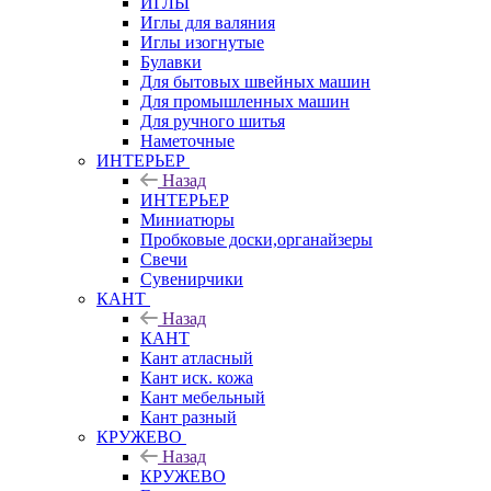
ИГЛЫ
Иглы для валяния
Иглы изогнутые
Булавки
Для бытовых швейных машин
Для промышленных машин
Для ручного шитья
Наметочные
ИНТЕРЬЕР
Назад
ИНТЕРЬЕР
Миниатюры
Пробковые доски,органайзеры
Свечи
Сувенирчики
КАНТ
Назад
КАНТ
Кант атласный
Кант иск. кожа
Кант мебельный
Кант разный
КРУЖЕВО
Назад
КРУЖЕВО