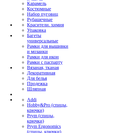
Карамель
Костюмные
Набор пуговиц
Рубашечные
Красители. химия
Упаковка
Багеты
универсальные
Рамки для вышивки
и мозаики
Рамки для икон
Рамки с паспарту
Вязаная, тканая
Декоративная
Для белья
Продежка
Шляпная
Addi
Hobby&Pro (спицы,
крючки)
Prym (спицы,
крючки)
Prym Ergonomics
(спицы, крючки)