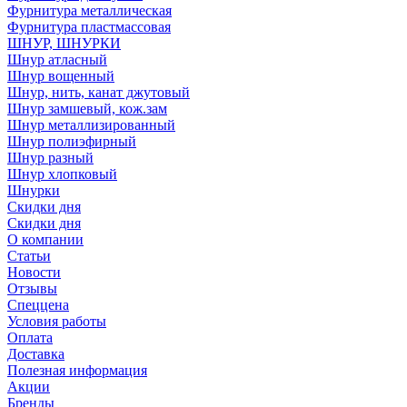
Фурнитура металлическая
Фурнитура пластмассовая
ШНУР, ШНУРКИ
Шнур атласный
Шнур вощенный
Шнур, нить, канат джутовый
Шнур замшевый, кож.зам
Шнур металлизированный
Шнур полиэфирный
Шнур разный
Шнур хлопковый
Шнурки
Скидки дня
Скидки дня
О компании
Статьи
Новости
Отзывы
Спеццена
Условия работы
Оплата
Доставка
Полезная информация
Акции
Бренды