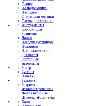
Гранни
На подрамнике
Наследие
Стразы для мозаики
Схемы для мозаики
Инструменты
Коробки для
хранения
Лапки
Насадки (матрицы)
Ножницы
Принадлежности
для шитья
Расходные
материалы
Бисер
Бусины
Пайетки
Бахрома
Бахрома
металлизированная
Ленты шторные
Шторная фурнитура
Канва
Наборы для