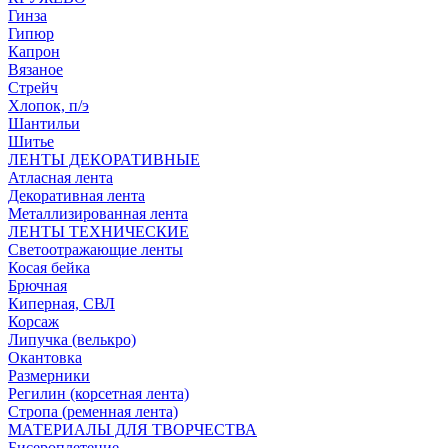
Гинза
Гипюр
Капрон
Вязаное
Стрейч
Хлопок, п/э
Шантильи
Шитье
ЛЕНТЫ ДЕКОРАТИВНЫЕ
Атласная лента
Декоративная лента
Металлизированная лента
ЛЕНТЫ ТЕХНИЧЕСКИЕ
Светоотражающие ленты
Косая бейка
Брючная
Киперная, СВЛ
Корсаж
Липучка (велькро)
Окантовка
Размерники
Регилин (корсетная лента)
Стропа (ременная лента)
МАТЕРИАЛЫ ДЛЯ ТВОРЧЕСТВА
Бисероплетение