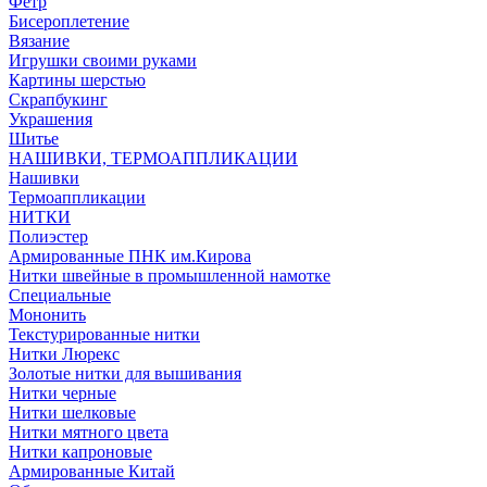
Фетр
Бисероплетение
Вязание
Игрушки своими руками
Картины шерстью
Скрапбукинг
Украшения
Шитье
НАШИВКИ, ТЕРМОАППЛИКАЦИИ
Нашивки
Термоаппликации
НИТКИ
Полиэстер
Армированные ПНК им.Кирова
Нитки швейные в промышленной намотке
Специальные
Мононить
Текстурированные нитки
Нитки Люрекс
Золотые нитки для вышивания
Нитки черные
Нитки шелковые
Нитки мятного цвета
Нитки капроновые
Армированные Китай