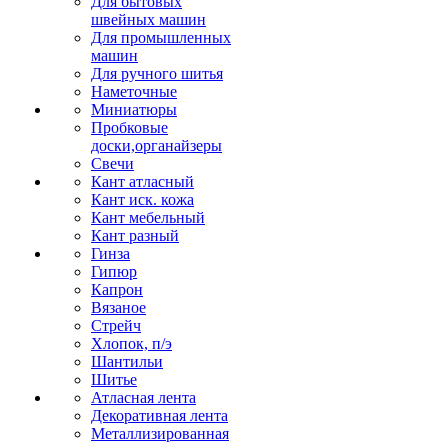
Для бытовых
швейных машин
Для промышленных
машин
Для ручного шитья
Наметочные
Миниатюры
Пробковые
доски,органайзеры
Свечи
Кант атласный
Кант иск. кожа
Кант мебельный
Кант разный
Гинза
Гипюр
Капрон
Вязаное
Стрейч
Хлопок, п/э
Шантильи
Шитье
Атласная лента
Декоративная лента
Металлизированная