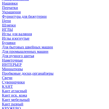
Нашивки
Перчатки
Украшения
Фурнитура для бижутерии
Цепи
Шляпки
ИГЛЫ
Иглы для валяния
Иглы изогнутые
Булавки
Для бытовых швейных машин
Для промышленных машин
Для ручного шитья
Наметочные
ИНТЕРЬЕР
Миниатюры
Пробковые доски,органайзеры
Свечи
Сувенирчики
КАНТ
Кант атласный
Кант иск. кожа
Кант мебельный
Кант разный
КРУЖЕВО