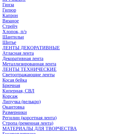
Гинза
Гипюр
Капрон
Вязаное
Стрейч
Хлопок, п/э
Шантильи
Шитье
ЛЕНТЫ ДЕКОРАТИВНЫЕ
Атласная лента
Декоративная лента
Металлизированная лента
ЛЕНТЫ ТЕХНИЧЕСКИЕ
Светоотражающие ленты
Косая бейка
Брючная
Киперная, СВЛ
Корсаж
Липучка (велькро)
Окантовка
Размерники
Регилин (корсетная лента)
Стропа (ременная лента)
МАТЕРИАЛЫ ДЛЯ ТВОРЧЕСТВА
Бисероплетение