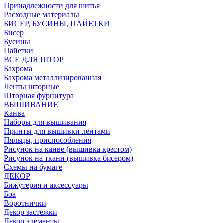
Принадлежности для шитья
Расходные материалы
БИСЕР, БУСИНЫ, ПАЙЕТКИ
Бисер
Бусины
Пайетки
ВСЕ ДЛЯ ШТОР
Бахрома
Бахрома металлизированная
Ленты шторные
Шторная фурнитура
ВЫШИВАНИЕ
Канва
Наборы для вышивания
Принты для вышивки лентами
Пяльцы, приспособления
Рисунок на канве (вышивка крестом)
Рисунок на ткани (вышивка бисером)
Схемы на бумаге
ДЕКОР
Бижутерия и аксессуары
Боа
Воротнички
Декор застежки
Декор элементы