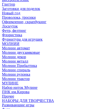
Глиттер
Заготовки для поделок
Новый год
Проволока, тросики
Оформление, скрапбукинг
Лоскуток
Фетр, фелтинг
Флористика
Фурнитура для игрушек
МОЛНИИ
Молнии автомат
Молнии двухзамковые
Молнии декор
Молнии металл
Молнии Прибалтика
Молнии спираль
Молнии рулонка
Молнии трактор
МУЛИНЕ
Набор ниток Мулине
ПНК им.Кирова
Прочее
НАБОРЫ ДЛЯ ТВОРЧЕСТВА
Развивающие игры