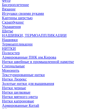
Фетр
Бисероплетение
Вязание
Игрушки своими руками
Картины шерстью
Скрапбукинг
Украшения
Шитье
НАШИВКИ, ТЕРМОАППЛИКАЦИИ
Нашивки
Термоаппликации
НИТКИ
Полиэстер
Армированные ПНК им.Кирова
Нитки швейные в промышленной намотке
Специальные
Мононить
Текстурированные нитки
Нитки Люрекс
Золотые нитки для вышивания
Нитки черные
Нитки шелковые
Нитки мятного цвета
Нитки капроновые
Армированные Китай