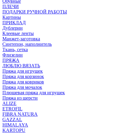
Обувные
ПЛЕЧИ
ПОДАРКИ РУЧНОЙ РАБОТЫ
Картины
ПРИКЛАД
Дублерин
Клеевые ленты
Манжет-заготовка
Синтепон, наполнитель
Ткань, сетка
Флизелин
ПРЯЖА
ЛЮБЛЮ ВЯЗАТЬ
Пряжа для игрушек
Пряжа для корзинок
Пряжа для ковриков
Пряжа для мочалок
Плюшевая пряжа для игрушек
Пряжа из шерсти
ALIZE
ETROFIL
FIBRA NATURA
GAZZAL
HIMALAYA
KARTOPU