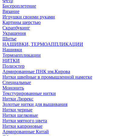
Фетр
Бисероплетение
Вязание
Игрушки своими руками
Картины шерстью
Скрапбукинг
Украшения
Шитье
НАШИВКИ, ТЕРМОАППЛИКАЦИИ
Нашивки
Термоаппликации
НИТКИ
Полиэстер
Армированные ПНК им.Кирова
Нитки швейные в промышленной намотке
Специальные
Мононить
Текстурированные нитки
Нитки Люрекс
Золотые нитки для вышивания
Нитки черные
Нитки шелковые
Нитки мятного цвета
Нитки капроновые
Армированные Китай