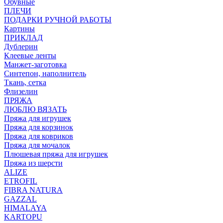
Обувные
ПЛЕЧИ
ПОДАРКИ РУЧНОЙ РАБОТЫ
Картины
ПРИКЛАД
Дублерин
Клеевые ленты
Манжет-заготовка
Синтепон, наполнитель
Ткань, сетка
Флизелин
ПРЯЖА
ЛЮБЛЮ ВЯЗАТЬ
Пряжа для игрушек
Пряжа для корзинок
Пряжа для ковриков
Пряжа для мочалок
Плюшевая пряжа для игрушек
Пряжа из шерсти
ALIZE
ETROFIL
FIBRA NATURA
GAZZAL
HIMALAYA
KARTOPU