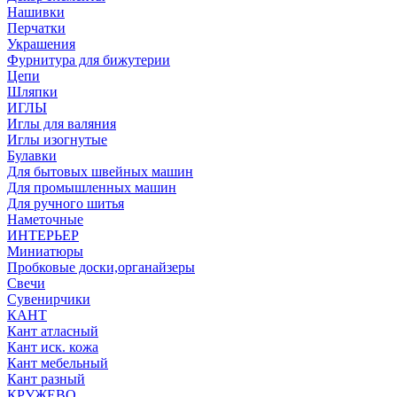
Нашивки
Перчатки
Украшения
Фурнитура для бижутерии
Цепи
Шляпки
ИГЛЫ
Иглы для валяния
Иглы изогнутые
Булавки
Для бытовых швейных машин
Для промышленных машин
Для ручного шитья
Наметочные
ИНТЕРЬЕР
Миниатюры
Пробковые доски,органайзеры
Свечи
Сувенирчики
КАНТ
Кант атласный
Кант иск. кожа
Кант мебельный
Кант разный
КРУЖЕВО