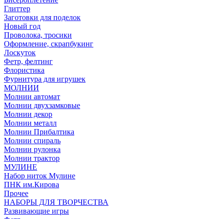
Глиттер
Заготовки для поделок
Новый год
Проволока, тросики
Оформление, скрапбукинг
Лоскуток
Фетр, фелтинг
Флористика
Фурнитура для игрушек
МОЛНИИ
Молнии автомат
Молнии двухзамковые
Молнии декор
Молнии металл
Молнии Прибалтика
Молнии спираль
Молнии рулонка
Молнии трактор
МУЛИНЕ
Набор ниток Мулине
ПНК им.Кирова
Прочее
НАБОРЫ ДЛЯ ТВОРЧЕСТВА
Развивающие игры