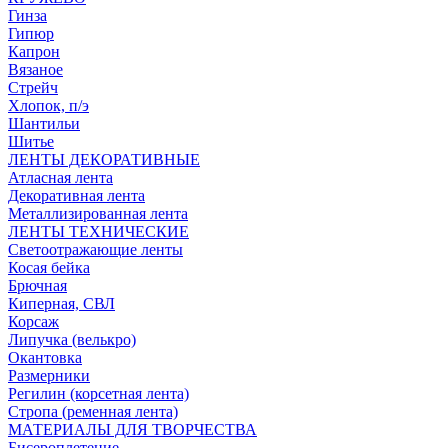
Гинза
Гипюр
Капрон
Вязаное
Стрейч
Хлопок, п/э
Шантильи
Шитье
ЛЕНТЫ ДЕКОРАТИВНЫЕ
Атласная лента
Декоративная лента
Металлизированная лента
ЛЕНТЫ ТЕХНИЧЕСКИЕ
Светоотражающие ленты
Косая бейка
Брючная
Киперная, СВЛ
Корсаж
Липучка (велькро)
Окантовка
Размерники
Регилин (корсетная лента)
Стропа (ременная лента)
МАТЕРИАЛЫ ДЛЯ ТВОРЧЕСТВА
Бисероплетение