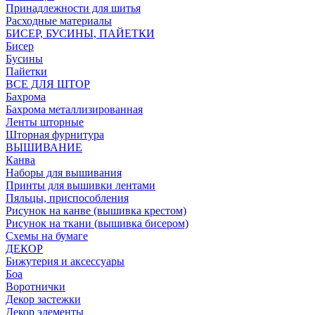
Принадлежности для шитья
Расходные материалы
БИСЕР, БУСИНЫ, ПАЙЕТКИ
Бисер
Бусины
Пайетки
ВСЕ ДЛЯ ШТОР
Бахрома
Бахрома металлизированная
Ленты шторные
Шторная фурнитура
ВЫШИВАНИЕ
Канва
Наборы для вышивания
Принты для вышивки лентами
Пяльцы, приспособления
Рисунок на канве (вышивка крестом)
Рисунок на ткани (вышивка бисером)
Схемы на бумаге
ДЕКОР
Бижутерия и аксессуары
Боа
Воротнички
Декор застежки
Декор элементы