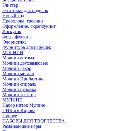
Глиттер
Заготовки для поделок
Новый год
Проволока, тросики
Оформление, скрапбукинг
Лоскуток
Фетр, фелтинг
Флористика
Фурнитура для игрушек
МОЛНИИ
Молнии автомат
Молнии двухзамковые
Молнии декор
Молнии металл
Молнии Прибалтика
Молнии спираль
Молнии рулонка
Молнии трактор
МУЛИНЕ
Набор ниток Мулине
ПНК им.Кирова
Прочее
НАБОРЫ ДЛЯ ТВОРЧЕСТВА
Развивающие игры