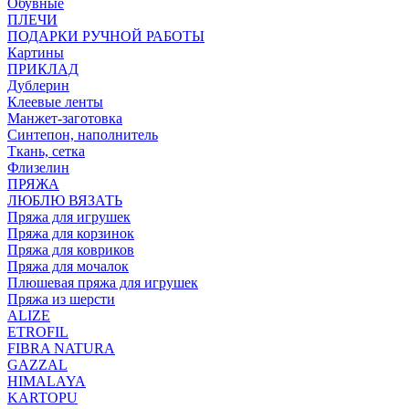
Обувные
ПЛЕЧИ
ПОДАРКИ РУЧНОЙ РАБОТЫ
Картины
ПРИКЛАД
Дублерин
Клеевые ленты
Манжет-заготовка
Синтепон, наполнитель
Ткань, сетка
Флизелин
ПРЯЖА
ЛЮБЛЮ ВЯЗАТЬ
Пряжа для игрушек
Пряжа для корзинок
Пряжа для ковриков
Пряжа для мочалок
Плюшевая пряжа для игрушек
Пряжа из шерсти
ALIZE
ETROFIL
FIBRA NATURA
GAZZAL
HIMALAYA
KARTOPU