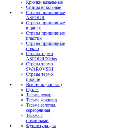
Крючки вязальные
Спицы вязальные
Стразы пришивные
ASFOUR
Стразы пришивные
в цапах
Стразы пришивные
пластик
Стразы пришивные
стекло
Стразы термо
ASFOUR/Xirius
Стразы термо
SWAROVSKI
Стразы термо
прочие
Вьюнчик (зиг-заг)
Сутаж
Тесьма декор
Тесьма жаккард
Тесьма золотая,
серебрянная
Тесьма с
помпонами
Фурнитура для