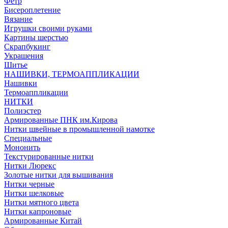
Фетр
Бисероплетение
Вязание
Игрушки своими руками
Картины шерстью
Скрапбукинг
Украшения
Шитье
НАШИВКИ, ТЕРМОАППЛИКАЦИИ
Нашивки
Термоаппликации
НИТКИ
Полиэстер
Армированные ПНК им.Кирова
Нитки швейные в промышленной намотке
Специальные
Мононить
Текстурированные нитки
Нитки Люрекс
Золотые нитки для вышивания
Нитки черные
Нитки шелковые
Нитки мятного цвета
Нитки капроновые
Армированные Китай