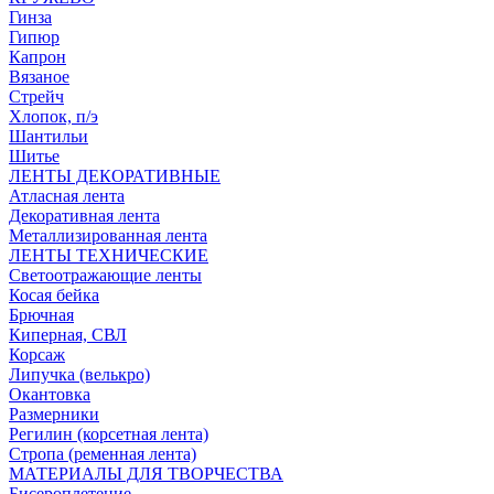
Гинза
Гипюр
Капрон
Вязаное
Стрейч
Хлопок, п/э
Шантильи
Шитье
ЛЕНТЫ ДЕКОРАТИВНЫЕ
Атласная лента
Декоративная лента
Металлизированная лента
ЛЕНТЫ ТЕХНИЧЕСКИЕ
Светоотражающие ленты
Косая бейка
Брючная
Киперная, СВЛ
Корсаж
Липучка (велькро)
Окантовка
Размерники
Регилин (корсетная лента)
Стропа (ременная лента)
МАТЕРИАЛЫ ДЛЯ ТВОРЧЕСТВА
Бисероплетение