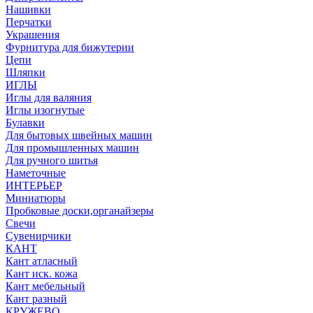
Нашивки
Перчатки
Украшения
Фурнитура для бижутерии
Цепи
Шляпки
ИГЛЫ
Иглы для валяния
Иглы изогнутые
Булавки
Для бытовых швейных машин
Для промышленных машин
Для ручного шитья
Наметочные
ИНТЕРЬЕР
Миниатюры
Пробковые доски,органайзеры
Свечи
Сувенирчики
КАНТ
Кант атласный
Кант иск. кожа
Кант мебельный
Кант разный
КРУЖЕВО