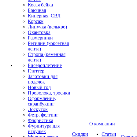
Косая бейка
Брючная
Киперная, СВЛ
Корсаж
Липучка (велькро)
Окантовка
Размерники
Регилин (корсетная
лента)
Стропа (ременная
лента)
Бисероплетение
Глиттер
Заготовки для
поделок
Новый год
Проволока, тросики
Оформление,
скрапбукинг
Лоскуток
Фетр, фелтинг
Флористика
О компании
Фурнитура для
игрушек
Скидки
Статьи
Молнии декор
Спецце