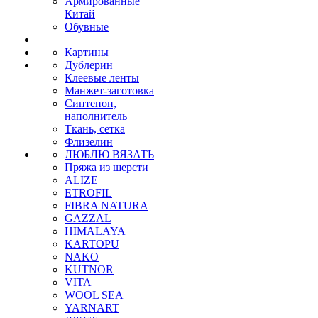
Армированные
Китай
Обувные
Картины
Дублерин
Клеевые ленты
Манжет-заготовка
Синтепон,
наполнитель
Ткань, сетка
Флизелин
ЛЮБЛЮ ВЯЗАТЬ
Пряжа из шерсти
ALIZE
ETROFIL
FIBRA NATURA
GAZZAL
HIMALAYA
KARTOPU
NAKO
KUTNOR
VITA
WOOL SEA
YARNART