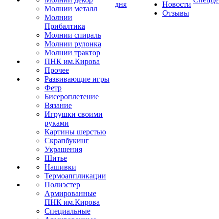
дня
Новости
Молнии металл
Отзывы
Молнии
Прибалтика
Молнии спираль
Молнии рулонка
Молнии трактор
ПНК им.Кирова
Прочее
Развивающие игры
Фетр
Бисероплетение
Вязание
Игрушки своими
руками
Картины шерстью
Скрапбукинг
Украшения
Шитье
Нашивки
Термоаппликации
Полиэстер
Армированные
ПНК им.Кирова
Специальные