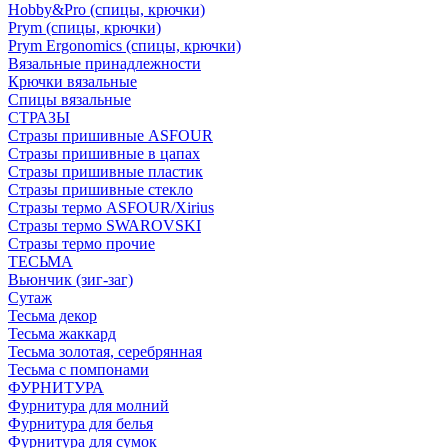
Hobby&Pro (спицы, крючки)
Prym (спицы, крючки)
Prym Ergonomics (спицы, крючки)
Вязальные принадлежности
Крючки вязальные
Спицы вязальные
СТРАЗЫ
Стразы пришивные ASFOUR
Стразы пришивные в цапах
Стразы пришивные пластик
Стразы пришивные стекло
Стразы термо ASFOUR/Xirius
Стразы термо SWAROVSKI
Стразы термо прочие
ТЕСЬМА
Вьюнчик (зиг-заг)
Сутаж
Тесьма декор
Тесьма жаккард
Тесьма золотая, серебрянная
Тесьма с помпонами
ФУРНИТУРА
Фурнитура для молний
Фурнитура для белья
Фурнитура для сумок