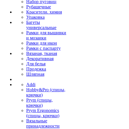
Набор пуговиц
Рубашечные
Красители. химия
Упаковка
Багеты
универсальные
Рамки для вышивки
и мозаики
Рамки для икон
Рамки с паспарту
Вязаная, тканая
Декоративная
Для белья
Продежка
Шляпная
Addi
Hobby&Pro (спицы,
крючки)
Prym (спицы,
крючки)
Prym Ergonomics
(спицы, крючки)
Вязальные
принадлежности