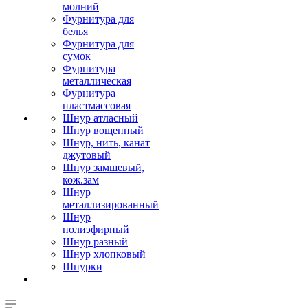
молний
Фурнитура для
белья
Фурнитура для
сумок
Фурнитура
металлическая
Фурнитура
пластмассовая
Шнур атласный
Шнур вощенный
Шнур, нить, канат
джутовый
Шнур замшевый,
кож.зам
Шнур
металлизированный
Шнур
полиэфирный
Шнур разный
Шнур хлопковый
Шнурки