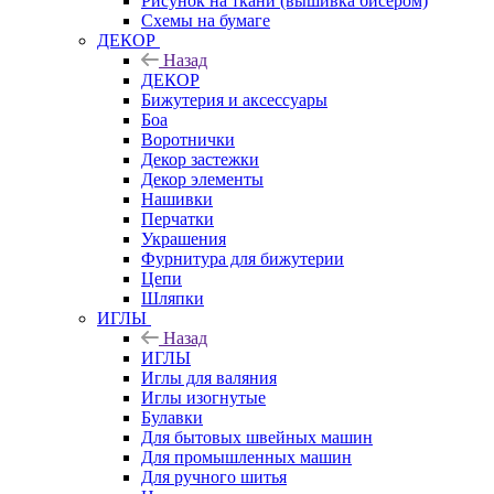
Рисунок на ткани (вышивка бисером)
Схемы на бумаге
ДЕКОР
Назад
ДЕКОР
Бижутерия и аксессуары
Боа
Воротнички
Декор застежки
Декор элементы
Нашивки
Перчатки
Украшения
Фурнитура для бижутерии
Цепи
Шляпки
ИГЛЫ
Назад
ИГЛЫ
Иглы для валяния
Иглы изогнутые
Булавки
Для бытовых швейных машин
Для промышленных машин
Для ручного шитья