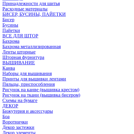
Принадлежности для шитья
Расходные материалы
БИСЕР, БУСИНЫ, ПАЙЕТКИ
Бисер
Бусины
Пайетки
ВСЕ ДЛЯ ШТОР
Бахрома
Бахрома металлизированная
Ленты шторные
Шторная фурнитура
ВЫШИВАНИЕ
Канва
Наборы для вышивания
Принты для вышивки лентами
Пяльцы, приспособления
Рисунок на канве (вышивка крестом)
Рисунок на ткани (вышивка бисером)
Схемы на бумаге
ДЕКОР
Бижутерия и аксессуары
Боа
Воротнички
Декор застежки
Декор элементы