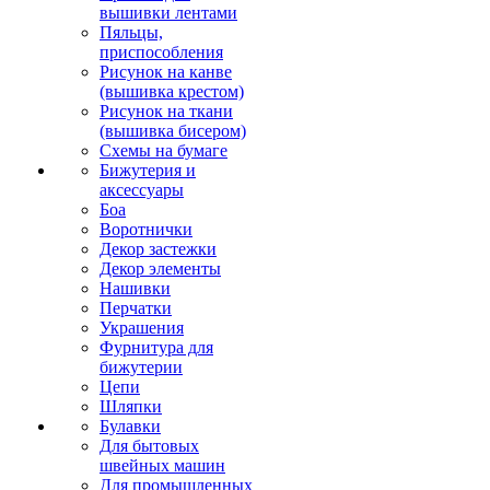
вышивки лентами
Пяльцы,
приспособления
Рисунок на канве
(вышивка крестом)
Рисунок на ткани
(вышивка бисером)
Схемы на бумаге
Бижутерия и
аксессуары
Боа
Воротнички
Декор застежки
Декор элементы
Нашивки
Перчатки
Украшения
Фурнитура для
бижутерии
Цепи
Шляпки
Булавки
Для бытовых
швейных машин
Для промышленных