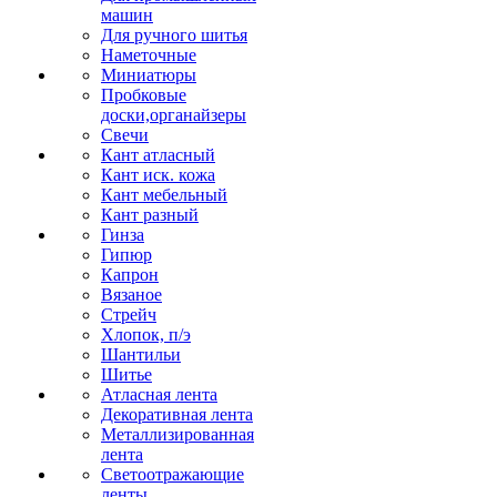
машин
Для ручного шитья
Наметочные
Миниатюры
Пробковые
доски,органайзеры
Свечи
Кант атласный
Кант иск. кожа
Кант мебельный
Кант разный
Гинза
Гипюр
Капрон
Вязаное
Стрейч
Хлопок, п/э
Шантильи
Шитье
Атласная лента
Декоративная лента
Металлизированная
лента
Светоотражающие
ленты