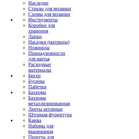
Наследие
Стразы для мозаики
Схемы для мозаики
Инструменты
Коробки для
хранения
Лапки
Насадки (матрицы)
Ножницы
Принадлежности
для шитья
Расходные
материалы
Бисер
Бусины
Пайетки
Бахрома
Бахрома
металлизированная
Ленты шторные
Шторная фурнитура
Канва
Наборы для
вышивания
Принты для