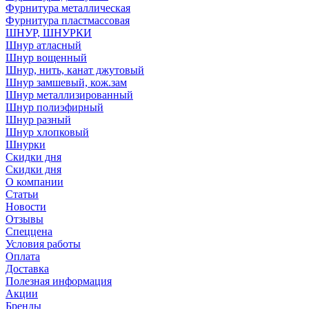
Фурнитура металлическая
Фурнитура пластмассовая
ШНУР, ШНУРКИ
Шнур атласный
Шнур вощенный
Шнур, нить, канат джутовый
Шнур замшевый, кож.зам
Шнур металлизированный
Шнур полиэфирный
Шнур разный
Шнур хлопковый
Шнурки
Скидки дня
Скидки дня
О компании
Статьи
Новости
Отзывы
Спеццена
Условия работы
Оплата
Доставка
Полезная информация
Акции
Бренды