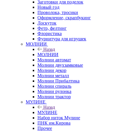
Заготовки для поделок
Новый год
Проволока, тросики
Оформление, скрапбукинг
Лоскуток
Фетр, фелтинг
Флористика
Фурнитура для игрушек
МОЛНИИ
Назад
МОЛНИИ
Молнии автомат
Молнии двухзамковые
Молнии декор
Молнии металл
Молнии Прибалтика
Молнии спираль
Молнии рулонка
Молнии трактор
МУЛИНЕ
Назад
МУЛИНЕ
Набор ниток Мулине
ПНК им.Кирова
Прочее