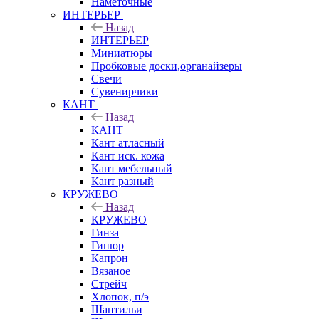
Наметочные
ИНТЕРЬЕР
Назад
ИНТЕРЬЕР
Миниатюры
Пробковые доски,органайзеры
Свечи
Сувенирчики
КАНТ
Назад
КАНТ
Кант атласный
Кант иск. кожа
Кант мебельный
Кант разный
КРУЖЕВО
Назад
КРУЖЕВО
Гинза
Гипюр
Капрон
Вязаное
Стрейч
Хлопок, п/э
Шантильи