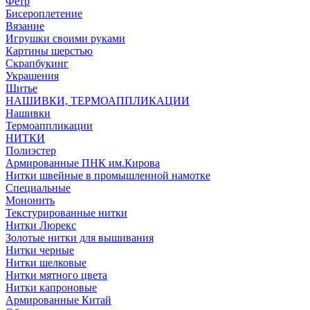
Фетр
Бисероплетение
Вязание
Игрушки своими руками
Картины шерстью
Скрапбукинг
Украшения
Шитье
НАШИВКИ, ТЕРМОАППЛИКАЦИИ
Нашивки
Термоаппликации
НИТКИ
Полиэстер
Армированные ПНК им.Кирова
Нитки швейные в промышленной намотке
Специальные
Мононить
Текстурированные нитки
Нитки Люрекс
Золотые нитки для вышивания
Нитки черные
Нитки шелковые
Нитки мятного цвета
Нитки капроновые
Армированные Китай