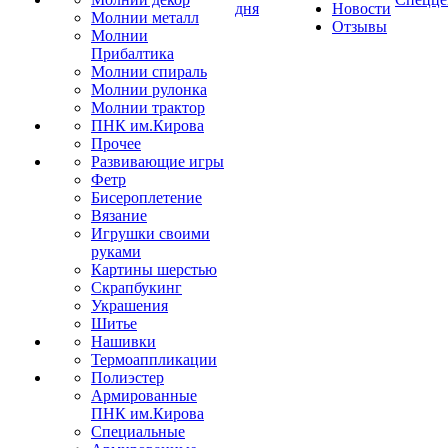
дня
Новости
Молнии металл
Отзывы
Молнии
Прибалтика
Молнии спираль
Молнии рулонка
Молнии трактор
ПНК им.Кирова
Прочее
Развивающие игры
Фетр
Бисероплетение
Вязание
Игрушки своими
руками
Картины шерстью
Скрапбукинг
Украшения
Шитье
Нашивки
Термоаппликации
Полиэстер
Армированные
ПНК им.Кирова
Специальные