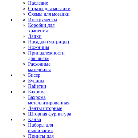
Наследие
Стразы для мозаики
Схемы для мозаики
Инструменты
Коробки для
хранения
Лапки
Насадки (матрицы)
Ножницы
Принадлежности
для шитья
Расходные
материалы
Бисер
Бусины
Пайетки
Бахрома
Бахрома
металлизированная
Ленты шторные
Шторная фурнитура
Канва
Наборы для
вышивания
Принты для