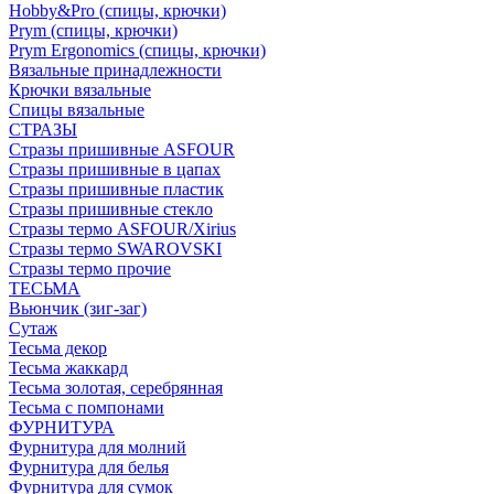
Hobby&Pro (спицы, крючки)
Prym (спицы, крючки)
Prym Ergonomics (спицы, крючки)
Вязальные принадлежности
Крючки вязальные
Спицы вязальные
СТРАЗЫ
Стразы пришивные ASFOUR
Стразы пришивные в цапах
Стразы пришивные пластик
Стразы пришивные стекло
Стразы термо ASFOUR/Xirius
Стразы термо SWAROVSKI
Стразы термо прочие
ТЕСЬМА
Вьюнчик (зиг-заг)
Сутаж
Тесьма декор
Тесьма жаккард
Тесьма золотая, серебрянная
Тесьма с помпонами
ФУРНИТУРА
Фурнитура для молний
Фурнитура для белья
Фурнитура для сумок