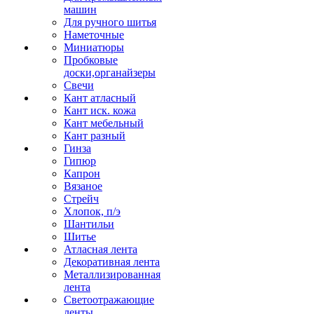
машин
Для ручного шитья
Наметочные
Миниатюры
Пробковые
доски,органайзеры
Свечи
Кант атласный
Кант иск. кожа
Кант мебельный
Кант разный
Гинза
Гипюр
Капрон
Вязаное
Стрейч
Хлопок, п/э
Шантильи
Шитье
Атласная лента
Декоративная лента
Металлизированная
лента
Светоотражающие
ленты