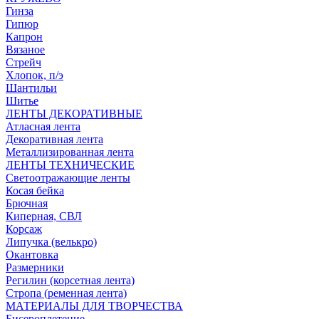
Гинза
Гипюр
Капрон
Вязаное
Стрейч
Хлопок, п/э
Шантильи
Шитье
ЛЕНТЫ ДЕКОРАТИВНЫЕ
Атласная лента
Декоративная лента
Металлизированная лента
ЛЕНТЫ ТЕХНИЧЕСКИЕ
Светоотражающие ленты
Косая бейка
Брючная
Киперная, СВЛ
Корсаж
Липучка (велькро)
Окантовка
Размерники
Регилин (корсетная лента)
Стропа (ременная лента)
МАТЕРИАЛЫ ДЛЯ ТВОРЧЕСТВА
Бисероплетение