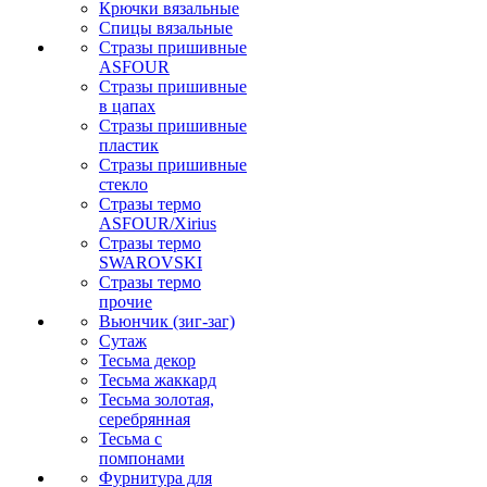
Крючки вязальные
Спицы вязальные
Стразы пришивные
ASFOUR
Стразы пришивные
в цапах
Стразы пришивные
пластик
Стразы пришивные
стекло
Стразы термо
ASFOUR/Xirius
Стразы термо
SWAROVSKI
Стразы термо
прочие
Вьюнчик (зиг-заг)
Сутаж
Тесьма декор
Тесьма жаккард
Тесьма золотая,
серебрянная
Тесьма с
помпонами
Фурнитура для