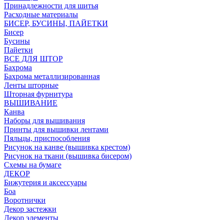
Принадлежности для шитья
Расходные материалы
БИСЕР, БУСИНЫ, ПАЙЕТКИ
Бисер
Бусины
Пайетки
ВСЕ ДЛЯ ШТОР
Бахрома
Бахрома металлизированная
Ленты шторные
Шторная фурнитура
ВЫШИВАНИЕ
Канва
Наборы для вышивания
Принты для вышивки лентами
Пяльцы, приспособления
Рисунок на канве (вышивка крестом)
Рисунок на ткани (вышивка бисером)
Схемы на бумаге
ДЕКОР
Бижутерия и аксессуары
Боа
Воротнички
Декор застежки
Декор элементы