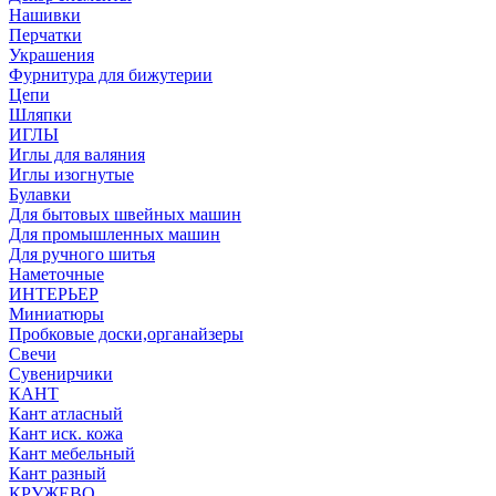
Нашивки
Перчатки
Украшения
Фурнитура для бижутерии
Цепи
Шляпки
ИГЛЫ
Иглы для валяния
Иглы изогнутые
Булавки
Для бытовых швейных машин
Для промышленных машин
Для ручного шитья
Наметочные
ИНТЕРЬЕР
Миниатюры
Пробковые доски,органайзеры
Свечи
Сувенирчики
КАНТ
Кант атласный
Кант иск. кожа
Кант мебельный
Кант разный
КРУЖЕВО