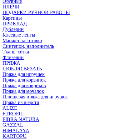
Обувные
ПЛЕЧИ
ПОДАРКИ РУЧНОЙ РАБОТЫ
Картины
ПРИКЛАД
Дублерин
Клеевые ленты
Манжет-заготовка
Синтепон, наполнитель
Ткань, сетка
Флизелин
ПРЯЖА
ЛЮБЛЮ ВЯЗАТЬ
Пряжа для игрушек
Пряжа для корзинок
Пряжа для ковриков
Пряжа для мочалок
Плюшевая пряжа для игрушек
Пряжа из шерсти
ALIZE
ETROFIL
FIBRA NATURA
GAZZAL
HIMALAYA
KARTOPU