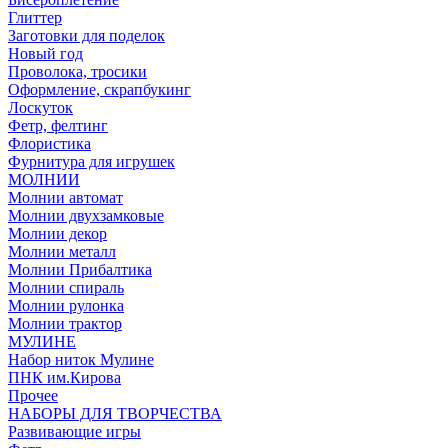
Глиттер
Заготовки для поделок
Новый год
Проволока, тросики
Оформление, скрапбукинг
Лоскуток
Фетр, фелтинг
Флористика
Фурнитура для игрушек
МОЛНИИ
Молнии автомат
Молнии двухзамковые
Молнии декор
Молнии металл
Молнии Прибалтика
Молнии спираль
Молнии рулонка
Молнии трактор
МУЛИНЕ
Набор ниток Мулине
ПНК им.Кирова
Прочее
НАБОРЫ ДЛЯ ТВОРЧЕСТВА
Развивающие игры