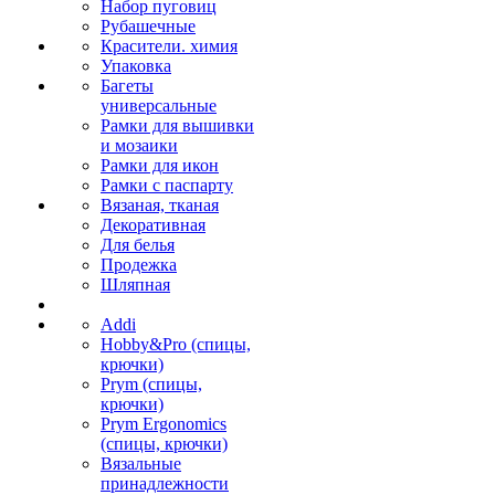
Набор пуговиц
Рубашечные
Красители. химия
Упаковка
Багеты
универсальные
Рамки для вышивки
и мозаики
Рамки для икон
Рамки с паспарту
Вязаная, тканая
Декоративная
Для белья
Продежка
Шляпная
Addi
Hobby&Pro (спицы,
крючки)
Prym (спицы,
крючки)
Prym Ergonomics
(спицы, крючки)
Вязальные
принадлежности