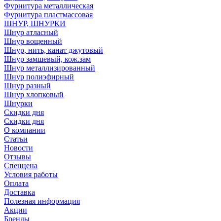
Фурнитура металлическая
Фурнитура пластмассовая
ШНУР, ШНУРКИ
Шнур атласный
Шнур вощенный
Шнур, нить, канат джутовый
Шнур замшевый, кож.зам
Шнур металлизированный
Шнур полиэфирный
Шнур разный
Шнур хлопковый
Шнурки
Скидки дня
Скидки дня
О компании
Статьи
Новости
Отзывы
Спеццена
Условия работы
Оплата
Доставка
Полезная информация
Акции
Бренды