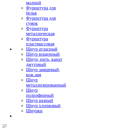
молний
Фурнитура для
белья
Фурнитура для
сумок
Фурнитура
металлическая
Фурнитура
пластмассовая
Шнур атласный
Шнур вощенный
Шнур, нить, канат
джутовый
Шнур замшевый,
кож.зам
Шнур
металлизированный
Шнур
полиэфирный
Шнур разный
Шнур хлопковый
Шнурки