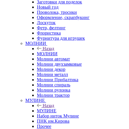
Заготовки для поделок
Новый год
Проволока, тросики
Оформление, скрапбукинг
Лоскуток
Фетр, фелтинг
Флористика
Фурнитура для игрушек
МОЛНИИ
Назад
МОЛНИИ
Молнии автомат
Молнии двухзамковые
Молнии декор
Молнии металл
Молнии Прибалтика
Молнии спираль
Молнии рулонка
Молнии трактор
МУЛИНЕ
Назад
МУЛИНЕ
Набор ниток Мулине
ПНК им.Кирова
Прочее