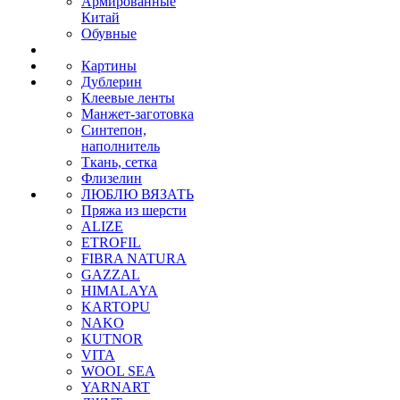
Армированные
Китай
Обувные
Картины
Дублерин
Клеевые ленты
Манжет-заготовка
Синтепон,
наполнитель
Ткань, сетка
Флизелин
ЛЮБЛЮ ВЯЗАТЬ
Пряжа из шерсти
ALIZE
ETROFIL
FIBRA NATURA
GAZZAL
HIMALAYA
KARTOPU
NAKO
KUTNOR
VITA
WOOL SEA
YARNART