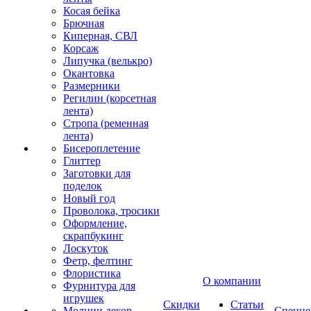
Косая бейка
Брючная
Киперная, СВЛ
Корсаж
Липучка (велькро)
Окантовка
Размерники
Регилин (корсетная
лента)
Стропа (ременная
лента)
Бисероплетение
Глиттер
Заготовки для
поделок
Новый год
Проволока, тросики
Оформление,
скрапбукинг
Лоскуток
Фетр, фелтинг
Флористика
О компании
Фурнитура для
игрушек
Скидки
Статьи
Молнии декор
Спецце