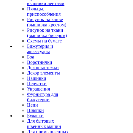
вышивки лентами
Пяльцы,
приспособления
Рисунок на канве
(вышивка крестом)
Рисунок на ткани
(вышивка бисером)
Схемы на бумаге
Бижутерия и
аксессуары
Боа
Воротнички
Декор застежки
Декор элементы
Нашивки
Перчатки
Украшения
Фурнитура для
бижутерии
Цепи
Шляпки
Булавки
Для бытовых
швейных машин
Для промышленных