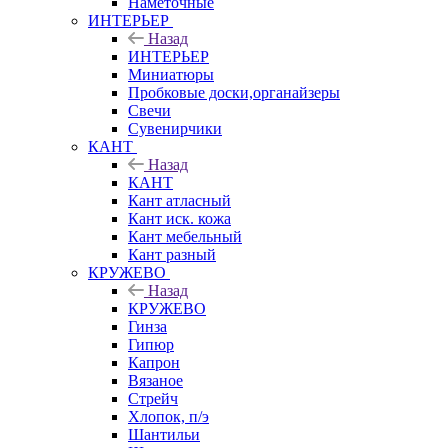
Наметочные
ИНТЕРЬЕР
Назад
ИНТЕРЬЕР
Миниатюры
Пробковые доски,органайзеры
Свечи
Сувенирчики
КАНТ
Назад
КАНТ
Кант атласный
Кант иск. кожа
Кант мебельный
Кант разный
КРУЖЕВО
Назад
КРУЖЕВО
Гинза
Гипюр
Капрон
Вязаное
Стрейч
Хлопок, п/э
Шантильи