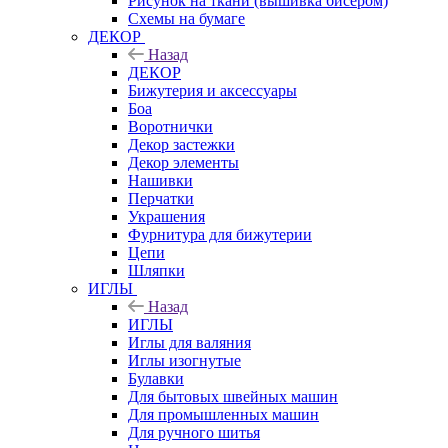
Рисунок на ткани (вышивка бисером)
Схемы на бумаге
ДЕКОР
Назад
ДЕКОР
Бижутерия и аксессуары
Боа
Воротнички
Декор застежки
Декор элементы
Нашивки
Перчатки
Украшения
Фурнитура для бижутерии
Цепи
Шляпки
ИГЛЫ
Назад
ИГЛЫ
Иглы для валяния
Иглы изогнутые
Булавки
Для бытовых швейных машин
Для промышленных машин
Для ручного шитья