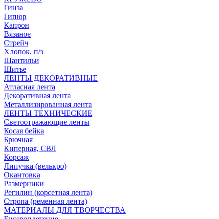
Гинза
Гипюр
Капрон
Вязаное
Стрейч
Хлопок, п/э
Шантильи
Шитье
ЛЕНТЫ ДЕКОРАТИВНЫЕ
Атласная лента
Декоративная лента
Металлизированная лента
ЛЕНТЫ ТЕХНИЧЕСКИЕ
Светоотражающие ленты
Косая бейка
Брючная
Киперная, СВЛ
Корсаж
Липучка (велькро)
Окантовка
Размерники
Регилин (корсетная лента)
Стропа (ременная лента)
МАТЕРИАЛЫ ДЛЯ ТВОРЧЕСТВА
Бисероплетение