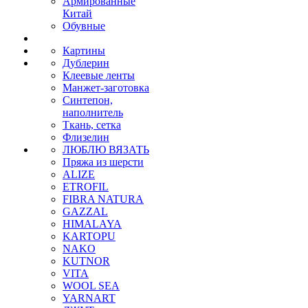
Армированные
Китай
Обувные
Картины
Дублерин
Клеевые ленты
Манжет-заготовка
Синтепон,
наполнитель
Ткань, сетка
Флизелин
ЛЮБЛЮ ВЯЗАТЬ
Пряжа из шерсти
ALIZE
ETROFIL
FIBRA NATURA
GAZZAL
HIMALAYA
KARTOPU
NAKO
KUTNOR
VITA
WOOL SEA
YARNART