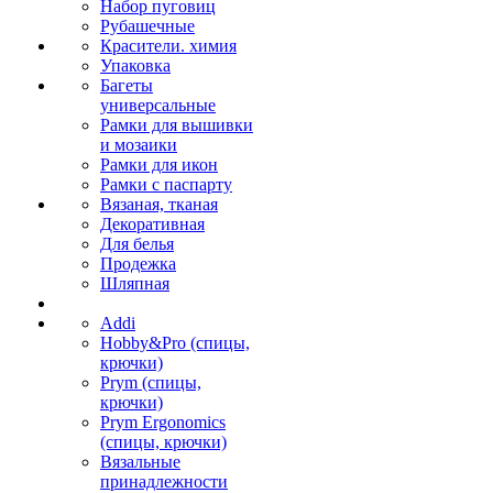
Набор пуговиц
Рубашечные
Красители. химия
Упаковка
Багеты
универсальные
Рамки для вышивки
и мозаики
Рамки для икон
Рамки с паспарту
Вязаная, тканая
Декоративная
Для белья
Продежка
Шляпная
Addi
Hobby&Pro (спицы,
крючки)
Prym (спицы,
крючки)
Prym Ergonomics
(спицы, крючки)
Вязальные
принадлежности