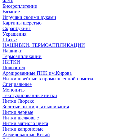
Фетр
Бисероплетение
Вязание
Игрушки своими руками
Картины шерстью
Скрапбукинг
Украшения
Шитье
НАШИВКИ, ТЕРМОАППЛИКАЦИИ
Нашивки
Термоаппликации
НИТКИ
Полиэстер
Армированные ПНК им.Кирова
Нитки швейные в промышленной намотке
Специальные
Мононить
Текстурированные нитки
Нитки Люрекс
Золотые нитки для вышивания
Нитки черные
Нитки шелковые
Нитки мятного цвета
Нитки капроновые
Армированные Китай