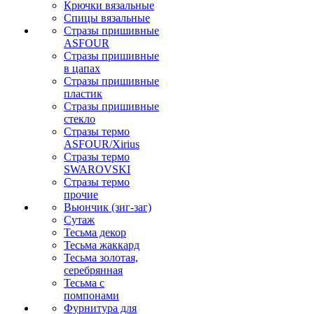
Крючки вязальные
Спицы вязальные
Стразы пришивные
ASFOUR
Стразы пришивные
в цапах
Стразы пришивные
пластик
Стразы пришивные
стекло
Стразы термо
ASFOUR/Xirius
Стразы термо
SWAROVSKI
Стразы термо
прочие
Вьюнчик (зиг-заг)
Сутаж
Тесьма декор
Тесьма жаккард
Тесьма золотая,
серебрянная
Тесьма с
помпонами
Фурнитура для