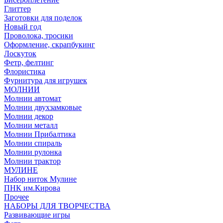
Глиттер
Заготовки для поделок
Новый год
Проволока, тросики
Оформление, скрапбукинг
Лоскуток
Фетр, фелтинг
Флористика
Фурнитура для игрушек
МОЛНИИ
Молнии автомат
Молнии двухзамковые
Молнии декор
Молнии металл
Молнии Прибалтика
Молнии спираль
Молнии рулонка
Молнии трактор
МУЛИНЕ
Набор ниток Мулине
ПНК им.Кирова
Прочее
НАБОРЫ ДЛЯ ТВОРЧЕСТВА
Развивающие игры