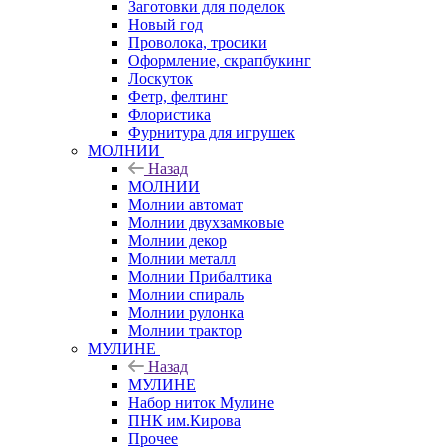
Заготовки для поделок
Новый год
Проволока, тросики
Оформление, скрапбукинг
Лоскуток
Фетр, фелтинг
Флористика
Фурнитура для игрушек
МОЛНИИ
Назад
МОЛНИИ
Молнии автомат
Молнии двухзамковые
Молнии декор
Молнии металл
Молнии Прибалтика
Молнии спираль
Молнии рулонка
Молнии трактор
МУЛИНЕ
Назад
МУЛИНЕ
Набор ниток Мулине
ПНК им.Кирова
Прочее