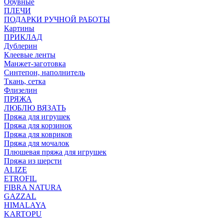
Обувные
ПЛЕЧИ
ПОДАРКИ РУЧНОЙ РАБОТЫ
Картины
ПРИКЛАД
Дублерин
Клеевые ленты
Манжет-заготовка
Синтепон, наполнитель
Ткань, сетка
Флизелин
ПРЯЖА
ЛЮБЛЮ ВЯЗАТЬ
Пряжа для игрушек
Пряжа для корзинок
Пряжа для ковриков
Пряжа для мочалок
Плюшевая пряжа для игрушек
Пряжа из шерсти
ALIZE
ETROFIL
FIBRA NATURA
GAZZAL
HIMALAYA
KARTOPU