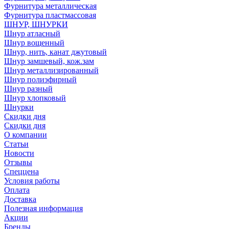
Фурнитура металлическая
Фурнитура пластмассовая
ШНУР, ШНУРКИ
Шнур атласный
Шнур вощенный
Шнур, нить, канат джутовый
Шнур замшевый, кож.зам
Шнур металлизированный
Шнур полиэфирный
Шнур разный
Шнур хлопковый
Шнурки
Скидки дня
Скидки дня
О компании
Статьи
Новости
Отзывы
Спеццена
Условия работы
Оплата
Доставка
Полезная информация
Акции
Бренды