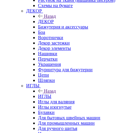
Рисунок на ткани (вышивка бисером)
Схемы на бумаге
ДЕКОР
Назад
ДЕКОР
Бижутерия и аксессуары
Боа
Воротнички
Декор застежки
Декор элементы
Нашивки
Перчатки
Украшения
Фурнитура для бижутерии
Цепи
Шляпки
ИГЛЫ
Назад
ИГЛЫ
Иглы для валяния
Иглы изогнутые
Булавки
Для бытовых швейных машин
Для промышленных машин
Для ручного шитья