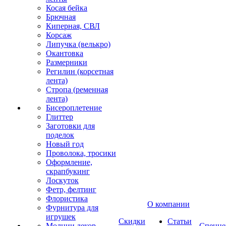
Косая бейка
Брючная
Киперная, СВЛ
Корсаж
Липучка (велькро)
Окантовка
Размерники
Регилин (корсетная
лента)
Стропа (ременная
лента)
Бисероплетение
Глиттер
Заготовки для
поделок
Новый год
Проволока, тросики
Оформление,
скрапбукинг
Лоскуток
Фетр, фелтинг
Флористика
О компании
Фурнитура для
игрушек
Скидки
Статьи
Молнии декор
Спецце