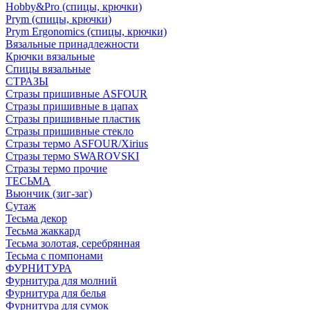
Hobby&Pro (спицы, крючки)
Prym (спицы, крючки)
Prym Ergonomics (спицы, крючки)
Вязальные принадлежности
Крючки вязальные
Спицы вязальные
СТРАЗЫ
Стразы пришивные ASFOUR
Стразы пришивные в цапах
Стразы пришивные пластик
Стразы пришивные стекло
Стразы термо ASFOUR/Xirius
Стразы термо SWAROVSKI
Стразы термо прочие
ТЕСЬМА
Вьюнчик (зиг-заг)
Сутаж
Тесьма декор
Тесьма жаккард
Тесьма золотая, серебрянная
Тесьма с помпонами
ФУРНИТУРА
Фурнитура для молний
Фурнитура для белья
Фурнитура для сумок