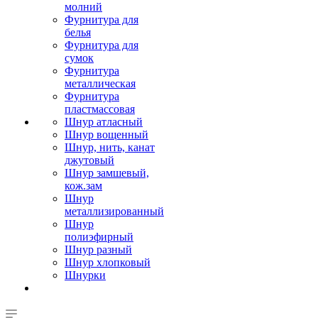
молний
Фурнитура для
белья
Фурнитура для
сумок
Фурнитура
металлическая
Фурнитура
пластмассовая
Шнур атласный
Шнур вощенный
Шнур, нить, канат
джутовый
Шнур замшевый,
кож.зам
Шнур
металлизированный
Шнур
полиэфирный
Шнур разный
Шнур хлопковый
Шнурки