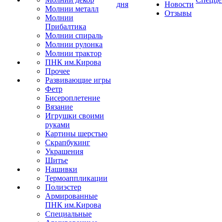
дня
Новости
Молнии металл
Отзывы
Молнии
Прибалтика
Молнии спираль
Молнии рулонка
Молнии трактор
ПНК им.Кирова
Прочее
Развивающие игры
Фетр
Бисероплетение
Вязание
Игрушки своими
руками
Картины шерстью
Скрапбукинг
Украшения
Шитье
Нашивки
Термоаппликации
Полиэстер
Армированные
ПНК им.Кирова
Специальные