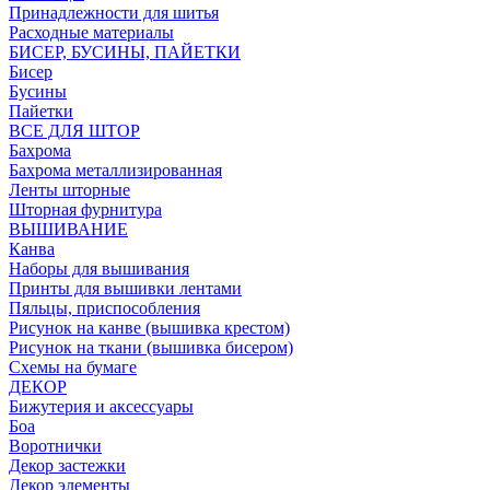
Принадлежности для шитья
Расходные материалы
БИСЕР, БУСИНЫ, ПАЙЕТКИ
Бисер
Бусины
Пайетки
ВСЕ ДЛЯ ШТОР
Бахрома
Бахрома металлизированная
Ленты шторные
Шторная фурнитура
ВЫШИВАНИЕ
Канва
Наборы для вышивания
Принты для вышивки лентами
Пяльцы, приспособления
Рисунок на канве (вышивка крестом)
Рисунок на ткани (вышивка бисером)
Схемы на бумаге
ДЕКОР
Бижутерия и аксессуары
Боа
Воротнички
Декор застежки
Декор элементы