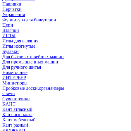
Нашивки
Перчатки
Украшения
Фурнитура для бижутерии
Цепи
Шляпки
ИГЛЫ
Иглы для валяния
Иглы изогнутые
Булавки
Для бытовых швейных машин
Для промышленных машин
Для ручного шитья
Наметочные
ИНТЕРЬЕР
Миниатюры
Пробковые доски,органайзеры
Свечи
Сувенирчики
КАНТ
Кант атласный
Кант иск. кожа
Кант мебельный
Кант разный
КРУЖЕВО