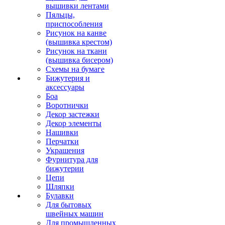
вышивки лентами
Пяльцы,
приспособления
Рисунок на канве
(вышивка крестом)
Рисунок на ткани
(вышивка бисером)
Схемы на бумаге
Бижутерия и
аксессуары
Боа
Воротнички
Декор застежки
Декор элементы
Нашивки
Перчатки
Украшения
Фурнитура для
бижутерии
Цепи
Шляпки
Булавки
Для бытовых
швейных машин
Для промышленных