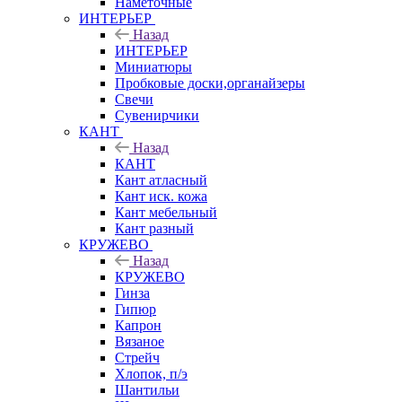
Наметочные
ИНТЕРЬЕР
Назад
ИНТЕРЬЕР
Миниатюры
Пробковые доски,органайзеры
Свечи
Сувенирчики
КАНТ
Назад
КАНТ
Кант атласный
Кант иск. кожа
Кант мебельный
Кант разный
КРУЖЕВО
Назад
КРУЖЕВО
Гинза
Гипюр
Капрон
Вязаное
Стрейч
Хлопок, п/э
Шантильи