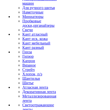
машин
Для ручного шитья
Наметочные
Миниатюры
Пробковые
доски,органайзеры
Свечи
Кант атласный
Кант иск. кожа
Кант мебельный
Кант разный
Гинза
Гипюр
Капрон
Вязаное
Стрейч
Хлопок, п/э
Шантильи
Шитье
Атласная лента
Декоративная лента
Металлизированная
лента
Светоотражающие
ленты