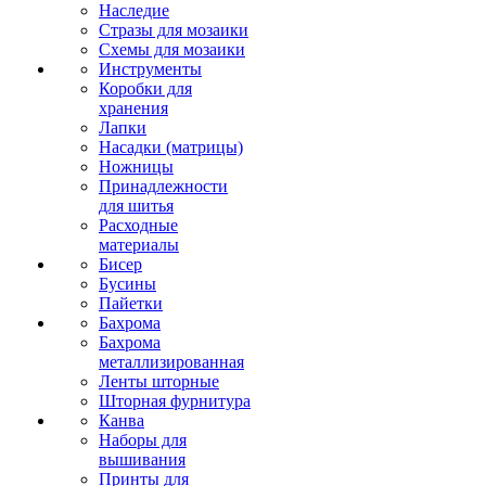
Наследие
Стразы для мозаики
Схемы для мозаики
Инструменты
Коробки для
хранения
Лапки
Насадки (матрицы)
Ножницы
Принадлежности
для шитья
Расходные
материалы
Бисер
Бусины
Пайетки
Бахрома
Бахрома
металлизированная
Ленты шторные
Шторная фурнитура
Канва
Наборы для
вышивания
Принты для