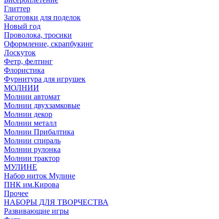
Глиттер
Заготовки для поделок
Новый год
Проволока, тросики
Оформление, скрапбукинг
Лоскуток
Фетр, фелтинг
Флористика
Фурнитура для игрушек
МОЛНИИ
Молнии автомат
Молнии двухзамковые
Молнии декор
Молнии металл
Молнии Прибалтика
Молнии спираль
Молнии рулонка
Молнии трактор
МУЛИНЕ
Набор ниток Мулине
ПНК им.Кирова
Прочее
НАБОРЫ ДЛЯ ТВОРЧЕСТВА
Развивающие игры