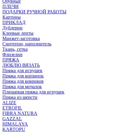
Обувные
ПЛЕЧИ
ПОДАРКИ РУЧНОЙ РАБОТЫ
Картины
ПРИКЛАД
Дублерин
Клеевые ленты
Манжет-заготовка
Синтепон, наполнитель
Ткань, сетка
Флизелин
ПРЯЖА
ЛЮБЛЮ ВЯЗАТЬ
Пряжа для игрушек
Пряжа для корзинок
Пряжа для ковриков
Пряжа для мочалок
Плюшевая пряжа для игрушек
Пряжа из шерсти
ALIZE
ETROFIL
FIBRA NATURA
GAZZAL
HIMALAYA
KARTOPU