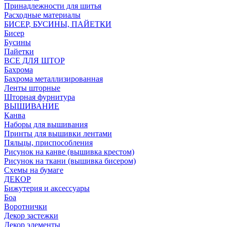
Принадлежности для шитья
Расходные материалы
БИСЕР, БУСИНЫ, ПАЙЕТКИ
Бисер
Бусины
Пайетки
ВСЕ ДЛЯ ШТОР
Бахрома
Бахрома металлизированная
Ленты шторные
Шторная фурнитура
ВЫШИВАНИЕ
Канва
Наборы для вышивания
Принты для вышивки лентами
Пяльцы, приспособления
Рисунок на канве (вышивка крестом)
Рисунок на ткани (вышивка бисером)
Схемы на бумаге
ДЕКОР
Бижутерия и аксессуары
Боа
Воротнички
Декор застежки
Декор элементы