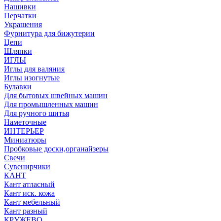
Нашивки
Перчатки
Украшения
Фурнитура для бижутерии
Цепи
Шляпки
ИГЛЫ
Иглы для валяния
Иглы изогнутые
Булавки
Для бытовых швейных машин
Для промышленных машин
Для ручного шитья
Наметочные
ИНТЕРЬЕР
Миниатюры
Пробковые доски,органайзеры
Свечи
Сувенирчики
КАНТ
Кант атласный
Кант иск. кожа
Кант мебельный
Кант разный
КРУЖЕВО