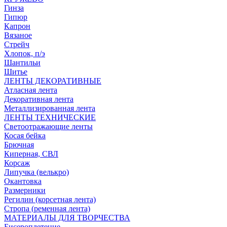
Гинза
Гипюр
Капрон
Вязаное
Стрейч
Хлопок, п/э
Шантильи
Шитье
ЛЕНТЫ ДЕКОРАТИВНЫЕ
Атласная лента
Декоративная лента
Металлизированная лента
ЛЕНТЫ ТЕХНИЧЕСКИЕ
Светоотражающие ленты
Косая бейка
Брючная
Киперная, СВЛ
Корсаж
Липучка (велькро)
Окантовка
Размерники
Регилин (корсетная лента)
Стропа (ременная лента)
МАТЕРИАЛЫ ДЛЯ ТВОРЧЕСТВА
Бисероплетение