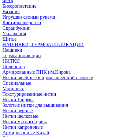
Фетр
Бисероплетение
Вязание
Игрушки своими руками
Картины шерстью
Скрапбукинг
Украшения
Шитье
НАШИВКИ, ТЕРМОАППЛИКАЦИИ
Нашивки
Термоаппликации
НИТКИ
Полиэстер
Армированные ПНК им.Кирова
Нитки швейные в промышленной намотке
Специальные
Мононить
Текстурированные нитки
Нитки Люрекс
Золотые нитки для вышивания
Нитки черные
Нитки шелковые
Нитки мятного цвета
Нитки капроновые
Армированные Китай