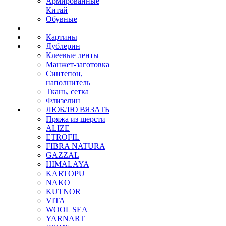
Армированные
Китай
Обувные
Картины
Дублерин
Клеевые ленты
Манжет-заготовка
Синтепон,
наполнитель
Ткань, сетка
Флизелин
ЛЮБЛЮ ВЯЗАТЬ
Пряжа из шерсти
ALIZE
ETROFIL
FIBRA NATURA
GAZZAL
HIMALAYA
KARTOPU
NAKO
KUTNOR
VITA
WOOL SEA
YARNART