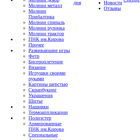
дня
Новости
Молнии металл
Отзывы
Молнии
Прибалтика
Молнии спираль
Молнии рулонка
Молнии трактор
ПНК им.Кирова
Прочее
Развивающие игры
Фетр
Бисероплетение
Вязание
Игрушки своими
руками
Картины шерстью
Скрапбукинг
Украшения
Шитье
Нашивки
Термоаппликации
Полиэстер
Армированные
ПНК им.Кирова
Специальные