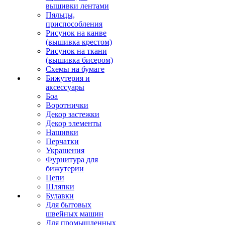
вышивки лентами
Пяльцы,
приспособления
Рисунок на канве
(вышивка крестом)
Рисунок на ткани
(вышивка бисером)
Схемы на бумаге
Бижутерия и
аксессуары
Боа
Воротнички
Декор застежки
Декор элементы
Нашивки
Перчатки
Украшения
Фурнитура для
бижутерии
Цепи
Шляпки
Булавки
Для бытовых
швейных машин
Для промышленных