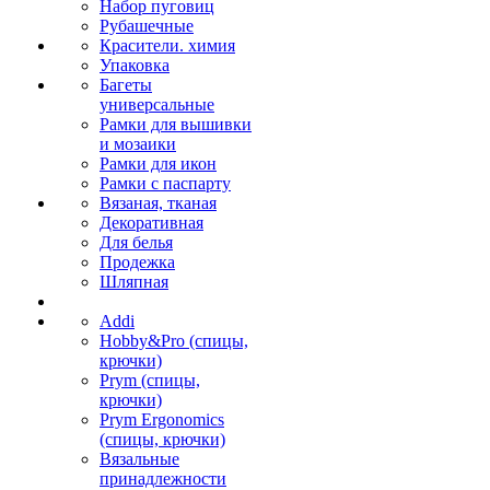
Набор пуговиц
Рубашечные
Красители. химия
Упаковка
Багеты
универсальные
Рамки для вышивки
и мозаики
Рамки для икон
Рамки с паспарту
Вязаная, тканая
Декоративная
Для белья
Продежка
Шляпная
Addi
Hobby&Pro (спицы,
крючки)
Prym (спицы,
крючки)
Prym Ergonomics
(спицы, крючки)
Вязальные
принадлежности