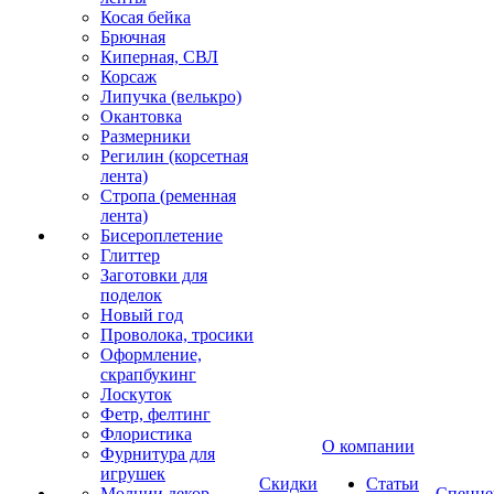
Косая бейка
Брючная
Киперная, СВЛ
Корсаж
Липучка (велькро)
Окантовка
Размерники
Регилин (корсетная
лента)
Стропа (ременная
лента)
Бисероплетение
Глиттер
Заготовки для
поделок
Новый год
Проволока, тросики
Оформление,
скрапбукинг
Лоскуток
Фетр, фелтинг
Флористика
О компании
Фурнитура для
игрушек
Скидки
Статьи
Молнии декор
Спецце