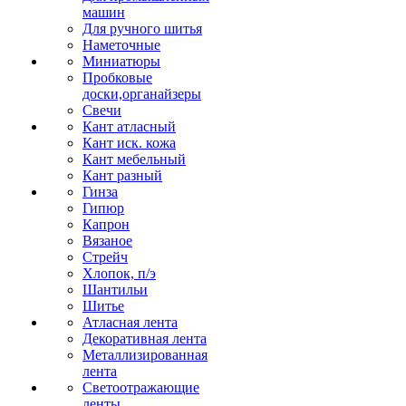
машин
Для ручного шитья
Наметочные
Миниатюры
Пробковые
доски,органайзеры
Свечи
Кант атласный
Кант иск. кожа
Кант мебельный
Кант разный
Гинза
Гипюр
Капрон
Вязаное
Стрейч
Хлопок, п/э
Шантильи
Шитье
Атласная лента
Декоративная лента
Металлизированная
лента
Светоотражающие
ленты