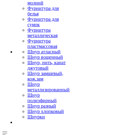
молний
Фурнитура для
белья
Фурнитура для
сумок
Фурнитура
металлическая
Фурнитура
пластмассовая
Шнур атласный
Шнур вощенный
Шнур, нить, канат
джутовый
Шнур замшевый,
кож.зам
Шнур
металлизированный
Шнур
полиэфирный
Шнур разный
Шнур хлопковый
Шнурки