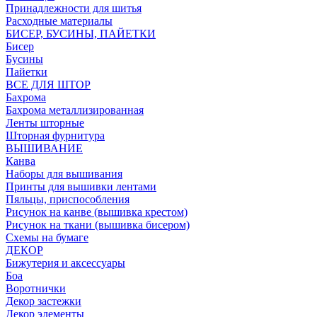
Принадлежности для шитья
Расходные материалы
БИСЕР, БУСИНЫ, ПАЙЕТКИ
Бисер
Бусины
Пайетки
ВСЕ ДЛЯ ШТОР
Бахрома
Бахрома металлизированная
Ленты шторные
Шторная фурнитура
ВЫШИВАНИЕ
Канва
Наборы для вышивания
Принты для вышивки лентами
Пяльцы, приспособления
Рисунок на канве (вышивка крестом)
Рисунок на ткани (вышивка бисером)
Схемы на бумаге
ДЕКОР
Бижутерия и аксессуары
Боа
Воротнички
Декор застежки
Декор элементы