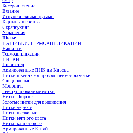
Фетр
Бисероплетение
Вязание
Игрушки своими руками
Картины шерстью
Скрапбукинг
Украшения
Шитье
НАШИВКИ, ТЕРМОАППЛИКАЦИИ
Нашивки
Термоаппликации
НИТКИ
Полиэстер
Армированные ПНК им.Кирова
Нитки швейные в промышленной намотке
Специальные
Мононить
Текстурированные нитки
Нитки Люрекс
Золотые нитки для вышивания
Нитки черные
Нитки шелковые
Нитки мятного цвета
Нитки капроновые
Армированные Китай