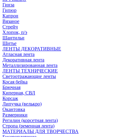
Гинза
Гипюр
Капрон
Вязаное
Стрейч
Хлопок, п/э
Шантильи
Шитье
ЛЕНТЫ ДЕКОРАТИВНЫЕ
Атласная лента
Декоративная лента
Металлизированная лента
ЛЕНТЫ ТЕХНИЧЕСКИЕ
Светоотражающие ленты
Косая бейка
Брючная
Киперная, СВЛ
Корсаж
Липучка (велькро)
Окантовка
Размерники
Регилин (корсетная лента)
Стропа (ременная лента)
МАТЕРИАЛЫ ДЛЯ ТВОРЧЕСТВА
Бисероплетение