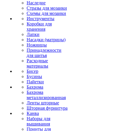
Наследие
Стразы для мозаики
Схемы для мозаики
Инструменты
Коробки для
хранения
Лапки
Насадки (матрицы)
Ножницы
Принадлежности
для шитья
Расходные
материалы
Бисер
Бусины
Пайетки
Бахрома
Бахрома
металлизированная
Ленты шторные
Шторная фурнитура
Канва
Наборы для
вышивания
Принты для