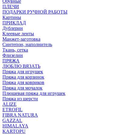
Обувные
ПЛЕЧИ
ПОДАРКИ РУЧНОЙ РАБОТЫ
Картины
ПРИКЛАД
Дублерин
Клеевые ленты
Манжет-заготовка
Синтепон, наполнитель
Ткань, сетка
Флизелин
ПРЯЖА
ЛЮБЛЮ ВЯЗАТЬ
Пряжа для игрушек
Пряжа для корзинок
Пряжа для ковриков
Пряжа для мочалок
Плюшевая пряжа для игрушек
Пряжа из шерсти
ALIZE
ETROFIL
FIBRA NATURA
GAZZAL
HIMALAYA
KARTOPU