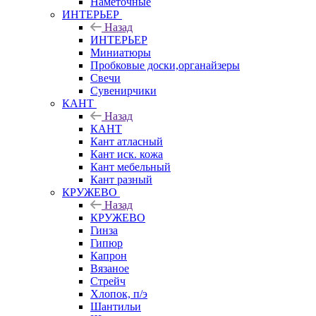
Наметочные
ИНТЕРЬЕР
Назад
ИНТЕРЬЕР
Миниатюры
Пробковые доски,органайзеры
Свечи
Сувенирчики
КАНТ
Назад
КАНТ
Кант атласный
Кант иск. кожа
Кант мебельный
Кант разный
КРУЖЕВО
Назад
КРУЖЕВО
Гинза
Гипюр
Капрон
Вязаное
Стрейч
Хлопок, п/э
Шантильи