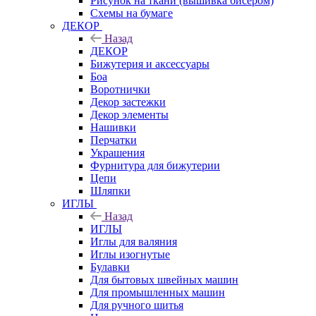
Рисунок на ткани (вышивка бисером)
Схемы на бумаге
ДЕКОР
Назад
ДЕКОР
Бижутерия и аксессуары
Боа
Воротнички
Декор застежки
Декор элементы
Нашивки
Перчатки
Украшения
Фурнитура для бижутерии
Цепи
Шляпки
ИГЛЫ
Назад
ИГЛЫ
Иглы для валяния
Иглы изогнутые
Булавки
Для бытовых швейных машин
Для промышленных машин
Для ручного шитья