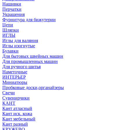
Нашивки
Перчатки
Украшения
Фурнитура для бижутерии
Цепи
Шляпки
ИГЛЫ
Иглы для валяния
Иглы изогнутые
Булавки
Для бытовых швейных машин
Для промышленных машин
Для ручного шитья
Наметочные
ИНТЕРЬЕР
Миниатюры
Пробковые доски,органайзеры
Свечи
Сувенирчики
КАНТ
Кант атласный
Кант иск. кожа
Кант мебельный
Кант разный
КРУЖЕВО