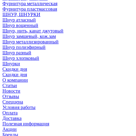
Фурнитура металлическая
Фурнитура пластмассовая
ШНУР, ШНУРКИ
Шнур атласный
Шнур вощенный
Шнур, нить, канат джутовый
Шнур замшевый, кож.зам
Шнур металлизированный
Шнур полиэфирный
Шнур разный
Шнур хлопковый
Шнурки
Скидки дня
Скидки дня
О компании
Статьи
Новости
Отзывы
Спеццена
Условия работы
Оплата
Доставка
Полезная информация
Акции
Бренды