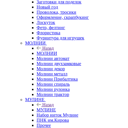
Заготовки для поделок
Новый год
Проволока, тросики
Оформление, скрапбукинг
Лоскуток
Фетр, фелтинг
Флористика
Фурнитура для игрушек
МОЛНИИ
Назад
МОЛНИИ
Молнии автомат
Молнии двухзамковые
Молнии декор
Молнии металл
Молнии Прибалтика
Молнии спираль
Молнии рулонка
Молнии трактор
МУЛИНЕ
Назад
МУЛИНЕ
Набор ниток Мулине
ПНК им.Кирова
Прочее