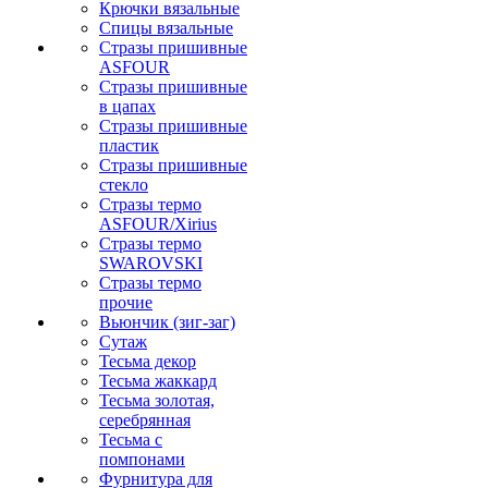
Крючки вязальные
Спицы вязальные
Стразы пришивные
ASFOUR
Стразы пришивные
в цапах
Стразы пришивные
пластик
Стразы пришивные
стекло
Стразы термо
ASFOUR/Xirius
Стразы термо
SWAROVSKI
Стразы термо
прочие
Вьюнчик (зиг-заг)
Сутаж
Тесьма декор
Тесьма жаккард
Тесьма золотая,
серебрянная
Тесьма с
помпонами
Фурнитура для