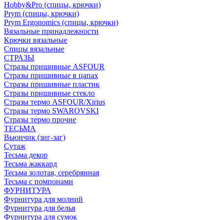
Hobby&Pro (спицы, крючки)
Prym (спицы, крючки)
Prym Ergonomics (спицы, крючки)
Вязальные принадлежности
Крючки вязальные
Спицы вязальные
СТРАЗЫ
Стразы пришивные ASFOUR
Стразы пришивные в цапах
Стразы пришивные пластик
Стразы пришивные стекло
Стразы термо ASFOUR/Xirius
Стразы термо SWAROVSKI
Стразы термо прочие
ТЕСЬМА
Вьюнчик (зиг-заг)
Сутаж
Тесьма декор
Тесьма жаккард
Тесьма золотая, серебрянная
Тесьма с помпонами
ФУРНИТУРА
Фурнитура для молний
Фурнитура для белья
Фурнитура для сумок