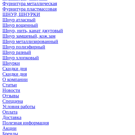
Фурнитура металлическая
Фурнитура пластмассовая
ШНУР, ШНУРКИ
Шнур атласный
Шнур вощенный
Шнур, нить, канат джутовый
Шнур замшевый, кож.зам
Шнур металлизированный
Шнур полиэфирный
Шнур разный
Шнур хлопковый
Шнурки
Скидки дня
Скидки дня
О компании
Статьи
Новости
Отзывы
Спеццена
Условия работы
Оплата
Доставка
Полезная информация
Акции
Бренды