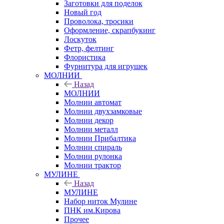
Заготовки для поделок
Новый год
Проволока, тросики
Оформление, скрапбукинг
Лоскуток
Фетр, фелтинг
Флористика
Фурнитура для игрушек
МОЛНИИ
Назад
МОЛНИИ
Молнии автомат
Молнии двухзамковые
Молнии декор
Молнии металл
Молнии Прибалтика
Молнии спираль
Молнии рулонка
Молнии трактор
МУЛИНЕ
Назад
МУЛИНЕ
Набор ниток Мулине
ПНК им.Кирова
Прочее