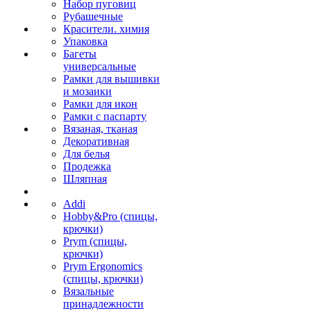
Набор пуговиц
Рубашечные
Красители. химия
Упаковка
Багеты
универсальные
Рамки для вышивки
и мозаики
Рамки для икон
Рамки с паспарту
Вязаная, тканая
Декоративная
Для белья
Продежка
Шляпная
Addi
Hobby&Pro (спицы,
крючки)
Prym (спицы,
крючки)
Prym Ergonomics
(спицы, крючки)
Вязальные
принадлежности