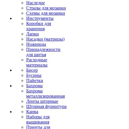
Наследие
Стразы для мозаики
Схемы для мозаики
Инструменты
Коробки для
хранения
Лапки
Насадки (матрицы)
Ножницы
Принадлежности
для шитья
Расходные
материалы
Бисер
Бусины
Пайетки
Бахрома
Бахрома
металлизированная
Ленты шторные
Шторная фурнитура
Канва
Наборы для
вышивания
Принты для