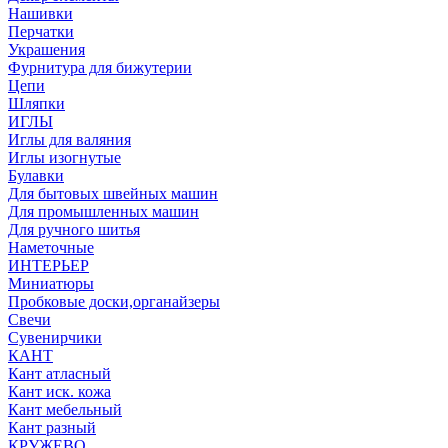
Нашивки
Перчатки
Украшения
Фурнитура для бижутерии
Цепи
Шляпки
ИГЛЫ
Иглы для валяния
Иглы изогнутые
Булавки
Для бытовых швейных машин
Для промышленных машин
Для ручного шитья
Наметочные
ИНТЕРЬЕР
Миниатюры
Пробковые доски,органайзеры
Свечи
Сувенирчики
КАНТ
Кант атласный
Кант иск. кожа
Кант мебельный
Кант разный
КРУЖЕВО