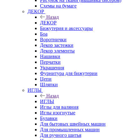
Рисунок на ткани (вышивка бисером)
Схемы на бумаге
ДЕКОР
Назад
ДЕКОР
Бижутерия и аксессуары
Боа
Воротнички
Декор застежки
Декор элементы
Нашивки
Перчатки
Украшения
Фурнитура для бижутерии
Цепи
Шляпки
ИГЛЫ
Назад
ИГЛЫ
Иглы для валяния
Иглы изогнутые
Булавки
Для бытовых швейных машин
Для промышленных машин
Для ручного шитья