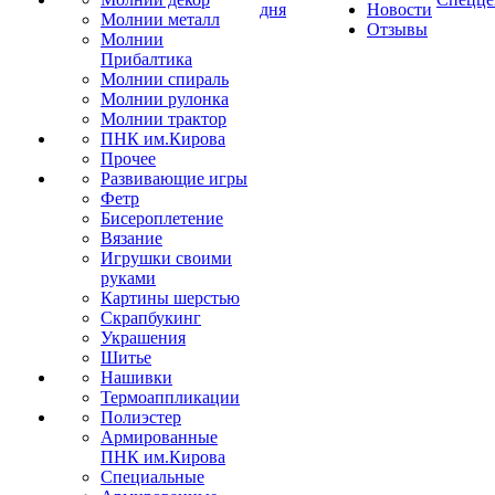
дня
Новости
Молнии металл
Отзывы
Молнии
Прибалтика
Молнии спираль
Молнии рулонка
Молнии трактор
ПНК им.Кирова
Прочее
Развивающие игры
Фетр
Бисероплетение
Вязание
Игрушки своими
руками
Картины шерстью
Скрапбукинг
Украшения
Шитье
Нашивки
Термоаппликации
Полиэстер
Армированные
ПНК им.Кирова
Специальные