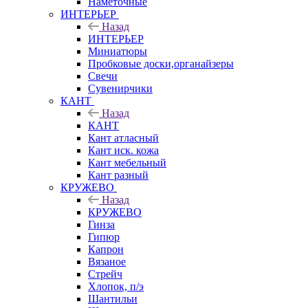
Наметочные
ИНТЕРЬЕР
Назад
ИНТЕРЬЕР
Миниатюры
Пробковые доски,органайзеры
Свечи
Сувенирчики
КАНТ
Назад
КАНТ
Кант атласный
Кант иск. кожа
Кант мебельный
Кант разный
КРУЖЕВО
Назад
КРУЖЕВО
Гинза
Гипюр
Капрон
Вязаное
Стрейч
Хлопок, п/э
Шантильи