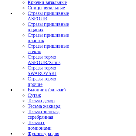
Крючки вязальные
Спицы вязальные
Стразы пришивные
ASFOUR
Стразы пришивные
в цапах
Стразы пришивные
пластик
Стразы пришивные
стекло
Стразы термо
ASFOUR/Xirius
Стразы термо
SWAROVSKI
Стразы термо
прочие
Вьюнчик (зиг-заг)
Сутаж
Тесьма декор
Тесьма жаккард
Тесьма золотая,
серебрянная
Тесьма с
помпонами
Фурнитура для