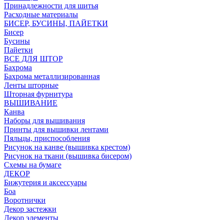
Принадлежности для шитья
Расходные материалы
БИСЕР, БУСИНЫ, ПАЙЕТКИ
Бисер
Бусины
Пайетки
ВСЕ ДЛЯ ШТОР
Бахрома
Бахрома металлизированная
Ленты шторные
Шторная фурнитура
ВЫШИВАНИЕ
Канва
Наборы для вышивания
Принты для вышивки лентами
Пяльцы, приспособления
Рисунок на канве (вышивка крестом)
Рисунок на ткани (вышивка бисером)
Схемы на бумаге
ДЕКОР
Бижутерия и аксессуары
Боа
Воротнички
Декор застежки
Декор элементы