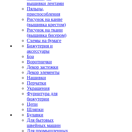
вышивки лентами
Пяльцы,
приспособления
Рисунок на канве
(вышивка крестом)
Рисунок на ткани
(вышивка бисером)
Схемы на бумаге
Бижутерия и
аксессуары
Боа
Воротнички
Декор застежки
Декор элементы
Нашивки
Перчатки
Украшения
Фурнитура для
бижутерии
Цепи
Шляпки
Булавки
Для бытовых
швейных машин
Для промышленных