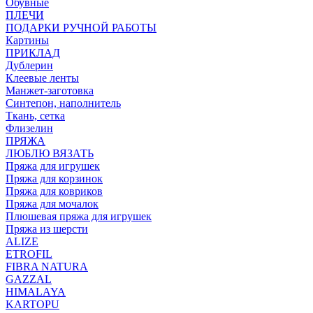
Обувные
ПЛЕЧИ
ПОДАРКИ РУЧНОЙ РАБОТЫ
Картины
ПРИКЛАД
Дублерин
Клеевые ленты
Манжет-заготовка
Синтепон, наполнитель
Ткань, сетка
Флизелин
ПРЯЖА
ЛЮБЛЮ ВЯЗАТЬ
Пряжа для игрушек
Пряжа для корзинок
Пряжа для ковриков
Пряжа для мочалок
Плюшевая пряжа для игрушек
Пряжа из шерсти
ALIZE
ETROFIL
FIBRA NATURA
GAZZAL
HIMALAYA
KARTOPU