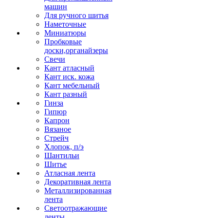
машин
Для ручного шитья
Наметочные
Миниатюры
Пробковые
доски,органайзеры
Свечи
Кант атласный
Кант иск. кожа
Кант мебельный
Кант разный
Гинза
Гипюр
Капрон
Вязаное
Стрейч
Хлопок, п/э
Шантильи
Шитье
Атласная лента
Декоративная лента
Металлизированная
лента
Светоотражающие
ленты