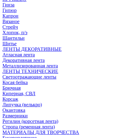
Гинза
Гипюр
Капрон
Вязаное
Стрейч
Хлопок, п/э
Шантильи
Шитье
ЛЕНТЫ ДЕКОРАТИВНЫЕ
Атласная лента
Декоративная лента
Металлизированная лента
ЛЕНТЫ ТЕХНИЧЕСКИЕ
Светоотражающие ленты
Косая бейка
Брючная
Киперная, СВЛ
Корсаж
Липучка (велькро)
Окантовка
Размерники
Регилин (корсетная лента)
Стропа (ременная лента)
МАТЕРИАЛЫ ДЛЯ ТВОРЧЕСТВА
Бисероплетение