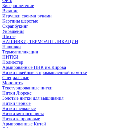
Фетр
Бисероплетение
Вязание
Игрушки своими руками
Картины шерстью
Скрапбукинг
Украшения
Шитье
НАШИВКИ, ТЕРМОАППЛИКАЦИИ
Нашивки
Термоаппликации
НИТКИ
Полиэстер
Армированные ПНК им.Кирова
Нитки швейные в промышленной намотке
Специальные
Мононить
Текстурированные нитки
Нитки Люрекс
Золотые нитки для вышивания
Нитки черные
Нитки шелковые
Нитки мятного цвета
Нитки капроновые
Армированные Китай