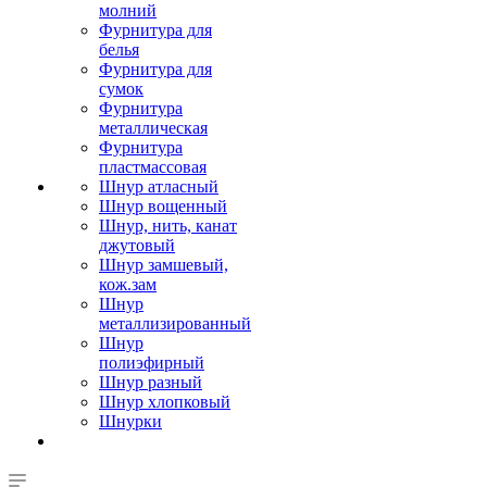
молний
Фурнитура для
белья
Фурнитура для
сумок
Фурнитура
металлическая
Фурнитура
пластмассовая
Шнур атласный
Шнур вощенный
Шнур, нить, канат
джутовый
Шнур замшевый,
кож.зам
Шнур
металлизированный
Шнур
полиэфирный
Шнур разный
Шнур хлопковый
Шнурки