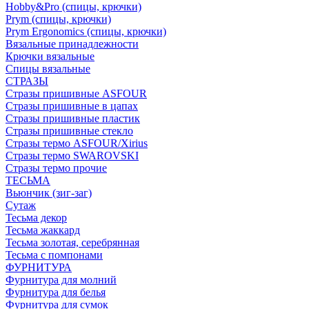
Hobby&Pro (спицы, крючки)
Prym (спицы, крючки)
Prym Ergonomics (спицы, крючки)
Вязальные принадлежности
Крючки вязальные
Спицы вязальные
СТРАЗЫ
Стразы пришивные ASFOUR
Стразы пришивные в цапах
Стразы пришивные пластик
Стразы пришивные стекло
Стразы термо ASFOUR/Xirius
Стразы термо SWAROVSKI
Стразы термо прочие
ТЕСЬМА
Вьюнчик (зиг-заг)
Сутаж
Тесьма декор
Тесьма жаккард
Тесьма золотая, серебрянная
Тесьма с помпонами
ФУРНИТУРА
Фурнитура для молний
Фурнитура для белья
Фурнитура для сумок