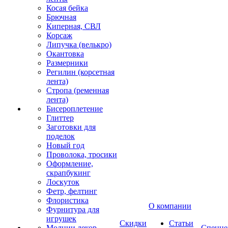
Косая бейка
Брючная
Киперная, СВЛ
Корсаж
Липучка (велькро)
Окантовка
Размерники
Регилин (корсетная
лента)
Стропа (ременная
лента)
Бисероплетение
Глиттер
Заготовки для
поделок
Новый год
Проволока, тросики
Оформление,
скрапбукинг
Лоскуток
Фетр, фелтинг
Флористика
О компании
Фурнитура для
игрушек
Скидки
Статьи
Молнии декор
Спецце