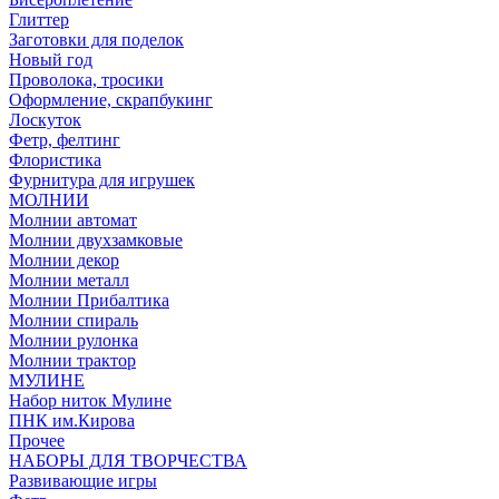
Глиттер
Заготовки для поделок
Новый год
Проволока, тросики
Оформление, скрапбукинг
Лоскуток
Фетр, фелтинг
Флористика
Фурнитура для игрушек
МОЛНИИ
Молнии автомат
Молнии двухзамковые
Молнии декор
Молнии металл
Молнии Прибалтика
Молнии спираль
Молнии рулонка
Молнии трактор
МУЛИНЕ
Набор ниток Мулине
ПНК им.Кирова
Прочее
НАБОРЫ ДЛЯ ТВОРЧЕСТВА
Развивающие игры