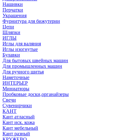
Нашивки
Перчатки
Украшения
Фурнитура для бижутерии
Цепи
Шляпки
ИГЛЫ
Иглы для валяния
Иглы изогнутые
Булавки
Для бытовых швейных машин
Для промышленных машин
Для ручного шитья
Наметочные
ИНТЕРЬЕР
Миниатюры
Пробковые доски,органайзеры
Свечи
Сувенирчики
КАНТ
Кант атласный
Кант иск. кожа
Кант мебельный
Кант разный
КРУЖЕВО