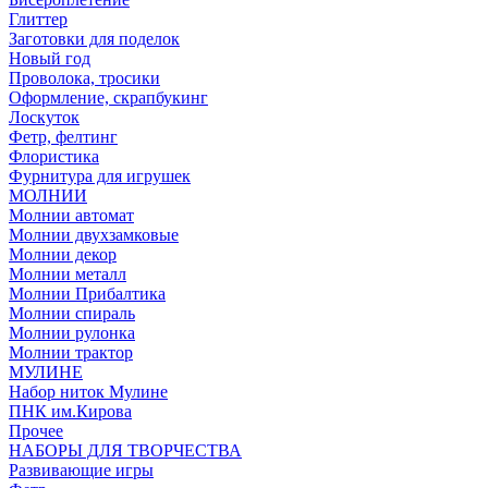
Глиттер
Заготовки для поделок
Новый год
Проволока, тросики
Оформление, скрапбукинг
Лоскуток
Фетр, фелтинг
Флористика
Фурнитура для игрушек
МОЛНИИ
Молнии автомат
Молнии двухзамковые
Молнии декор
Молнии металл
Молнии Прибалтика
Молнии спираль
Молнии рулонка
Молнии трактор
МУЛИНЕ
Набор ниток Мулине
ПНК им.Кирова
Прочее
НАБОРЫ ДЛЯ ТВОРЧЕСТВА
Развивающие игры