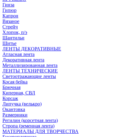
Гинза
Гипюр
Капрон
Вязаное
Стрейч
Хлопок, п/э
Шантильи
Шитье
ЛЕНТЫ ДЕКОРАТИВНЫЕ
Атласная лента
Декоративная лента
Металлизированная лента
ЛЕНТЫ ТЕХНИЧЕСКИЕ
Светоотражающие ленты
Косая бейка
Брючная
Киперная, СВЛ
Корсаж
Липучка (велькро)
Окантовка
Размерники
Регилин (корсетная лента)
Стропа (ременная лента)
МАТЕРИАЛЫ ДЛЯ ТВОРЧЕСТВА
Бисероплетение