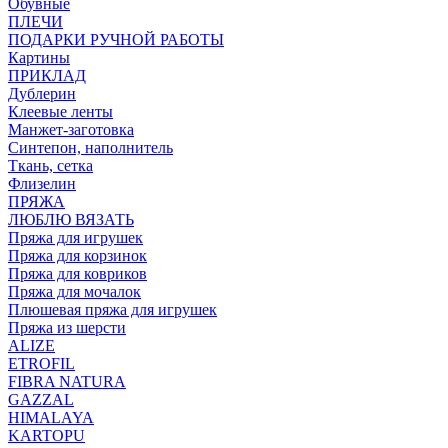
Обувные
ПЛЕЧИ
ПОДАРКИ РУЧНОЙ РАБОТЫ
Картины
ПРИКЛАД
Дублерин
Клеевые ленты
Манжет-заготовка
Синтепон, наполнитель
Ткань, сетка
Флизелин
ПРЯЖА
ЛЮБЛЮ ВЯЗАТЬ
Пряжа для игрушек
Пряжа для корзинок
Пряжа для ковриков
Пряжа для мочалок
Плюшевая пряжа для игрушек
Пряжа из шерсти
ALIZE
ETROFIL
FIBRA NATURA
GAZZAL
HIMALAYA
KARTOPU