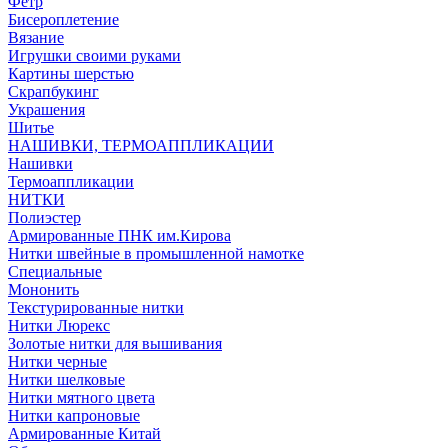
Фетр
Бисероплетение
Вязание
Игрушки своими руками
Картины шерстью
Скрапбукинг
Украшения
Шитье
НАШИВКИ, ТЕРМОАППЛИКАЦИИ
Нашивки
Термоаппликации
НИТКИ
Полиэстер
Армированные ПНК им.Кирова
Нитки швейные в промышленной намотке
Специальные
Мононить
Текстурированные нитки
Нитки Люрекс
Золотые нитки для вышивания
Нитки черные
Нитки шелковые
Нитки мятного цвета
Нитки капроновые
Армированные Китай