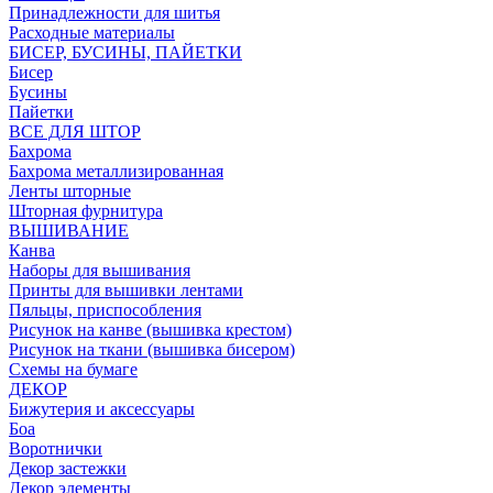
Принадлежности для шитья
Расходные материалы
БИСЕР, БУСИНЫ, ПАЙЕТКИ
Бисер
Бусины
Пайетки
ВСЕ ДЛЯ ШТОР
Бахрома
Бахрома металлизированная
Ленты шторные
Шторная фурнитура
ВЫШИВАНИЕ
Канва
Наборы для вышивания
Принты для вышивки лентами
Пяльцы, приспособления
Рисунок на канве (вышивка крестом)
Рисунок на ткани (вышивка бисером)
Схемы на бумаге
ДЕКОР
Бижутерия и аксессуары
Боа
Воротнички
Декор застежки
Декор элементы