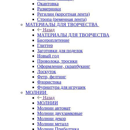
Окантовка
Размерники
Регилин (корсетная лента)
Стропа (ременная лента)
МАТЕРИАЛЫ ДЛЯ ТВОРЧЕСТВА
Назад
МАТЕРИАЛЫ ДЛЯ ТВОРЧЕСТВА
Бисероплетение
Глиттер
Заготовки для поделок
Новый год
Проволока, тросики
Оформление, скрапбукинг
Лоскуток
Фетр, фелтинг
Флористика
Фурнитура для игрушек
МОЛНИИ
Назад
МОЛНИИ
Молнии автомат
Молнии двухзамковые
Молнии декор
Молнии металл
Молнии Прибалтика