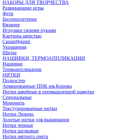
НАБОРЫ ДЛЯ ТВОРЧЕСТВА
Развивающие игры
Фетр
Бисероплетение
Вязание
Игрушки своими руками
Картины шерстью
Скрапбукинг
Украшения
Шитье
НАШИВКИ, ТЕРМОАППЛИКАЦИИ
Нашивки
Термоаппликации
НИТКИ
Полиэстер
Армированные ПНК им.Кирова
Нитки швейные в промышленной намотке
Специальные
Мононить
Текстурированные нитки
Нитки Люрекс
Золотые нитки для вышивания
Нитки черные
Нитки шелковые
Нитки мятного цвета