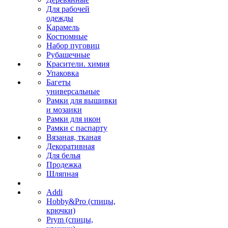
Для рабочей
одежды
Карамель
Костюмные
Набор пуговиц
Рубашечные
Красители. химия
Упаковка
Багеты
универсальные
Рамки для вышивки
и мозаики
Рамки для икон
Рамки с паспарту
Вязаная, тканая
Декоративная
Для белья
Продежка
Шляпная
Addi
Hobby&Pro (спицы,
крючки)
Prym (спицы,