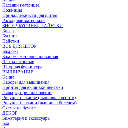
Насадки (матрицы)
Ножницы
Принадлежности для шитья
Расходные материалы
БИСЕР, БУСИНЫ, ПАЙЕТКИ
Бисер
Бусины
Пайетки
ВСЕ ДЛЯ ШТОР
Бахрома
Бахрома металлизированная
Ленты шторные
Шторная фурнитура
ВЫШИВАНИЕ
Канва
Наборы для вышивания
Принты для вышивки лентами
Пяльцы, приспособления
Рисунок на канве (вышивка крестом)
Рисунок на ткани (вышивка бисером)
Схемы на бумаге
ДЕКОР
Бижутерия и аксессуары
Боа