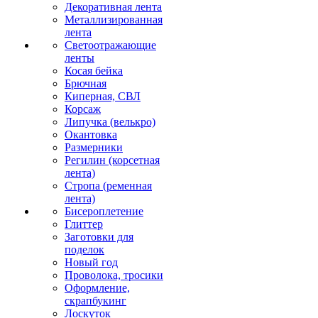
Декоративная лента
Металлизированная
лента
Светоотражающие
ленты
Косая бейка
Брючная
Киперная, СВЛ
Корсаж
Липучка (велькро)
Окантовка
Размерники
Регилин (корсетная
лента)
Стропа (ременная
лента)
Бисероплетение
Глиттер
Заготовки для
поделок
Новый год
Проволока, тросики
Оформление,
скрапбукинг
Лоскуток