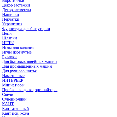
Воротнички
Декор застежки
Декор элементы
Нашивки
Перчатки
Украшения
Фурнитура для бижутерии
Цепи
Шляпки
ИГЛЫ
Иглы для валяния
Иглы изогнутые
Булавки
Для бытовых швейных машин
Для промышленных машин
Для ручного шитья
Наметочные
ИНТЕРЬЕР
Миниатюры
Пробковые доски,органайзеры
Свечи
Сувенирчики
КАНТ
Кант атласный
Кант иск. кожа