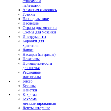
стразами и
пайетками
Алмазная живопись
Гранни
На подрамнике
Наследие
Стразы для мозаики
Схемы для мозаики
Инструменты
Коробки для
хранения
Лапки
Насадки (матрицы)
Ножницы
Принадлежности
для шитья
Расходные
материалы
Бисер
Бусины
Пайетки
Бахрома
Бахрома
металлизированная
Ленты шторные