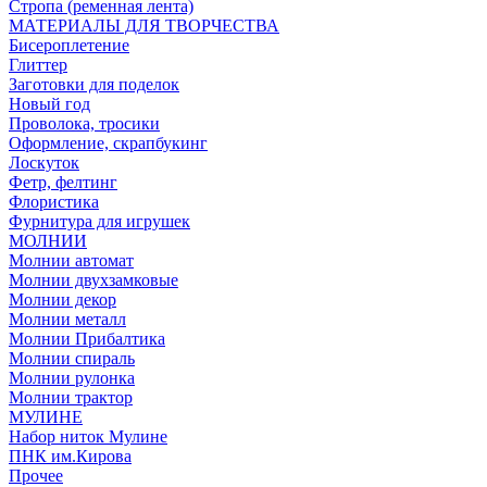
Стропа (ременная лента)
МАТЕРИАЛЫ ДЛЯ ТВОРЧЕСТВА
Бисероплетение
Глиттер
Заготовки для поделок
Новый год
Проволока, тросики
Оформление, скрапбукинг
Лоскуток
Фетр, фелтинг
Флористика
Фурнитура для игрушек
МОЛНИИ
Молнии автомат
Молнии двухзамковые
Молнии декор
Молнии металл
Молнии Прибалтика
Молнии спираль
Молнии рулонка
Молнии трактор
МУЛИНЕ
Набор ниток Мулине
ПНК им.Кирова
Прочее