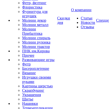
Фетр, фелтинг
Флористика
О компании
Фурнитура для
игрушек
Скидки
Статьи
Молнии декор
Спецце
дня
Новости
Молнии металл
Отзывы
Молнии
Прибалтика
Молнии спираль
Молнии рулонка
Молнии трактор
ПНК им.Кирова
Прочее
Развивающие игры
Фетр
Бисероплетение
Вязание
Игрушки своими
руками
Картины шерстью
Скрапбукинг
Украшения
Шитье
Нашивки
Термоаппликации