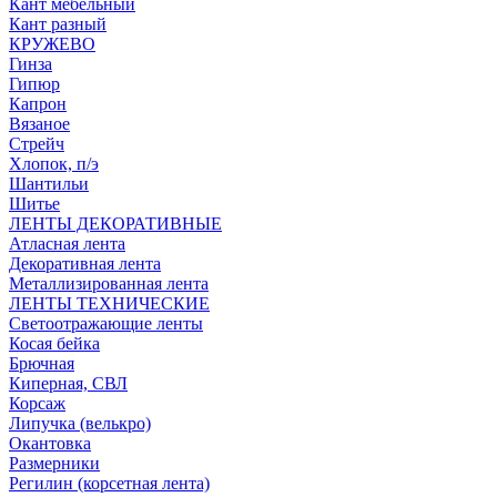
Кант мебельный
Кант разный
КРУЖЕВО
Гинза
Гипюр
Капрон
Вязаное
Стрейч
Хлопок, п/э
Шантильи
Шитье
ЛЕНТЫ ДЕКОРАТИВНЫЕ
Атласная лента
Декоративная лента
Металлизированная лента
ЛЕНТЫ ТЕХНИЧЕСКИЕ
Светоотражающие ленты
Косая бейка
Брючная
Киперная, СВЛ
Корсаж
Липучка (велькро)
Окантовка
Размерники
Регилин (корсетная лента)