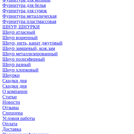
Фурнитура для белья
Фурнитура для сумок
Фурнитура металлическая
Фурнитура пластмассовая
ШНУР, ШНУРКИ
Шнур атласный
Шнур вощенный
Шнур, нить, канат джутовый
Шнур замшевый, кож.зам
Шнур металлизированный
Шнур полиэфирный
Шнур разный
Шнур хлопковый
Шнурки
Скидки дня
Скидки дня
О компании
Статьи
Новости
Отзывы
Спеццена
Условия работы
Оплата
Доставка