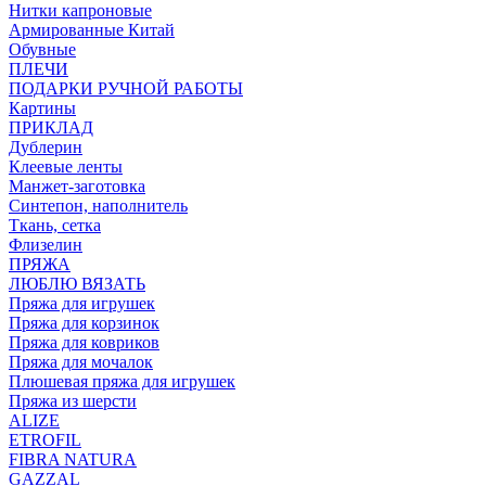
Нитки капроновые
Армированные Китай
Обувные
ПЛЕЧИ
ПОДАРКИ РУЧНОЙ РАБОТЫ
Картины
ПРИКЛАД
Дублерин
Клеевые ленты
Манжет-заготовка
Синтепон, наполнитель
Ткань, сетка
Флизелин
ПРЯЖА
ЛЮБЛЮ ВЯЗАТЬ
Пряжа для игрушек
Пряжа для корзинок
Пряжа для ковриков
Пряжа для мочалок
Плюшевая пряжа для игрушек
Пряжа из шерсти
ALIZE
ETROFIL
FIBRA NATURA
GAZZAL