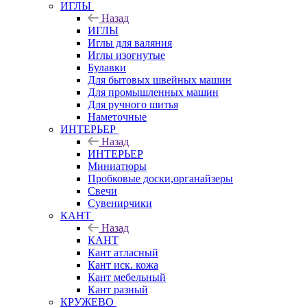
ИГЛЫ
Назад
ИГЛЫ
Иглы для валяния
Иглы изогнутые
Булавки
Для бытовых швейных машин
Для промышленных машин
Для ручного шитья
Наметочные
ИНТЕРЬЕР
Назад
ИНТЕРЬЕР
Миниатюры
Пробковые доски,органайзеры
Свечи
Сувенирчики
КАНТ
Назад
КАНТ
Кант атласный
Кант иск. кожа
Кант мебельный
Кант разный
КРУЖЕВО