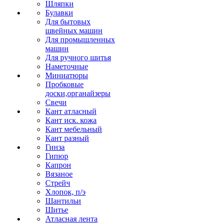
Шляпки
Булавки
Для бытовых
швейных машин
Для промышленных
машин
Для ручного шитья
Наметочные
Миниатюры
Пробковые
доски,органайзеры
Свечи
Кант атласный
Кант иск. кожа
Кант мебельный
Кант разный
Гинза
Гипюр
Капрон
Вязаное
Стрейч
Хлопок, п/э
Шантильи
Шитье
Атласная лента