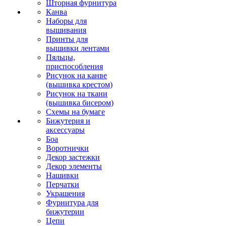
Шторная фурнитура
Канва
Наборы для
вышивания
Принты для
вышивки лентами
Пяльцы,
приспособления
Рисунок на канве
(вышивка крестом)
Рисунок на ткани
(вышивка бисером)
Схемы на бумаге
Бижутерия и
аксессуары
Боа
Воротнички
Декор застежки
Декор элементы
Нашивки
Перчатки
Украшения
Фурнитура для
бижутерии
Цепи