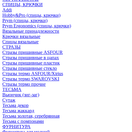
СПИЦЫ, КРЮЧКИ
Addi
Hobby&Pro (спицы, крючки)
Prym (спицы, крючки)
Prym Ergonomics (спицы, крючки)
Вязальные принадлежности
Крючки вязальные
Спицы вязальные
СТРАЗЫ
Стразы пришивные ASFOUR
Стразы пришивные в цапах
Стразы пришивные пластик
Стразы пришивные стекло
Стразы термо ASFOUR/Xirius
Стразы термо SWAROVSKI
Стразы термо прочие
ТЕСЬМА
Вьюнчик (зиг-заг)
Сутаж
Тесьма декор
Тесьма жаккард
Тесьма золотая, серебрянная
Тесьма с помпонами
ФУРНИТУРА
Фурнитура для молний