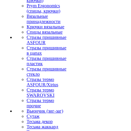
крючки)
Prym Ergonomics
(спицы, крючки)
Вязальные
принадлежности
Крючки вязальные
Спицы вязальные
Стразы пришивные
ASFOUR
Стразы пришивные
в цапах
Стразы пришивные
пластик
Стразы пришивные
стекло
Стразы термо
ASFOUR/Xirius
Стразы термо
SWAROVSKI
Стразы термо
прочие
Вьюнчик (зиг-заг)
Сутаж
Тесьма декор
Тесьма жаккард