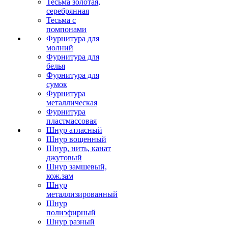
Тесьма золотая,
серебрянная
Тесьма с
помпонами
Фурнитура для
молний
Фурнитура для
белья
Фурнитура для
сумок
Фурнитура
металлическая
Фурнитура
пластмассовая
Шнур атласный
Шнур вощенный
Шнур, нить, канат
джутовый
Шнур замшевый,
кож.зам
Шнур
металлизированный
Шнур
полиэфирный
Шнур разный