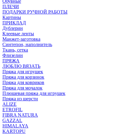
Обувные
ПЛЕЧИ
ПОДАРКИ РУЧНОЙ РАБОТЫ
Картины
ПРИКЛАД
Дублерин
Клеевые ленты
Манжет-заготовка
Синтепон, наполнитель
Ткань, сетка
Флизелин
ПРЯЖА
ЛЮБЛЮ ВЯЗАТЬ
Пряжа для игрушек
Пряжа для корзинок
Пряжа для ковриков
Пряжа для мочалок
Плюшевая пряжа для игрушек
Пряжа из шерсти
ALIZE
ETROFIL
FIBRA NATURA
GAZZAL
HIMALAYA
KARTOPU