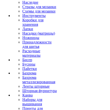
Наследие
Стразы для мозаики
Схемы для мозаики
Инструменты
Коробки для
хранения
Лапки
Насадки (матрицы)
Ножницы
Принадлежности
для шитья
Расходные
материалы
Бисер
Бусины
Пайетки
Бахрома
Бахрома
металлизированная
Ленты шторные
Шторная фурнитура
Канва
Наборы для
вышивания
Принты для