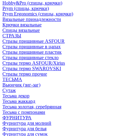
Hobby&Pro (спицы, крючки)
Prym (спицы, крючки)
Prym Ergonomics (спицы, крючки)
Вязальные принадлежности
Крючки вязальные
Спицы вязальные
СТРАЗЫ
Стразы пришивные ASFOUR
Стразы пришивные в цапах
Стразы пришивные пластик
Стразы пришивные стекло
Стразы термо ASFOUR/Xirius
Стразы термо SWAROVSKI
Стразы термо прочие
ТЕСЬМА
Вьюнчик (зиг-заг)
Сутаж
Тесьма декор
Тесьма жаккард
Тесьма золотая, серебрянная
Тесьма с помпонами
ФУРНИТУРА
Фурнитура для молний
Фурнитура для белья
Фурнитура для сумок