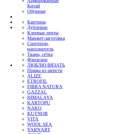
Армированные
Китай
Обувные
Картины
Дублерин
Клеевые ленты
Манжет-заготовка
Синтепон,
наполнитель
Ткань, сетка
Флизелин
ЛЮБЛЮ ВЯЗАТЬ
Пряжа из шерсти
ALIZE
ETROFIL
FIBRA NATURA
GAZZAL
HIMALAYA
KARTOPU
NAKO
KUTNOR
VITA
WOOL SEA
YARNART