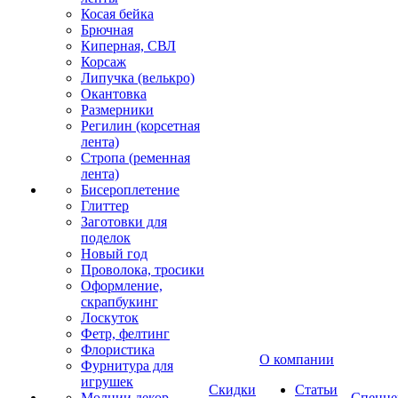
Косая бейка
Брючная
Киперная, СВЛ
Корсаж
Липучка (велькро)
Окантовка
Размерники
Регилин (корсетная
лента)
Стропа (ременная
лента)
Бисероплетение
Глиттер
Заготовки для
поделок
Новый год
Проволока, тросики
Оформление,
скрапбукинг
Лоскуток
Фетр, фелтинг
Флористика
О компании
Фурнитура для
игрушек
Скидки
Статьи
Молнии декор
Спецце