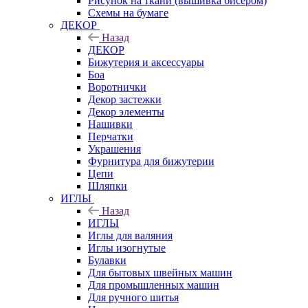
Рисунок на ткани (вышивка бисером)
Схемы на бумаге
ДЕКОР
Назад
ДЕКОР
Бижутерия и аксессуары
Боа
Воротнички
Декор застежки
Декор элементы
Нашивки
Перчатки
Украшения
Фурнитура для бижутерии
Цепи
Шляпки
ИГЛЫ
Назад
ИГЛЫ
Иглы для валяния
Иглы изогнутые
Булавки
Для бытовых швейных машин
Для промышленных машин
Для ручного шитья