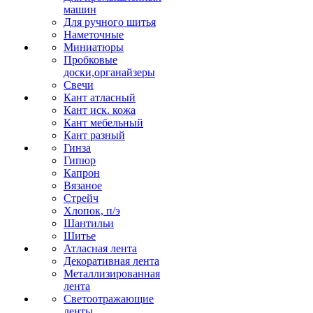
машин
Для ручного шитья
Наметочные
Миниатюры
Пробковые
доски,органайзеры
Свечи
Кант атласный
Кант иск. кожа
Кант мебельный
Кант разный
Гинза
Гипюр
Капрон
Вязаное
Стрейч
Хлопок, п/э
Шантильи
Шитье
Атласная лента
Декоративная лента
Металлизированная
лента
Светоотражающие
ленты