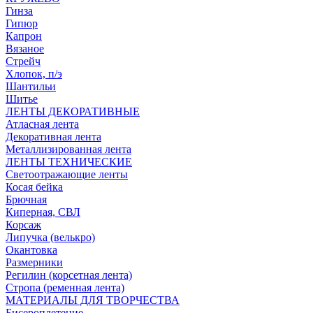
Гинза
Гипюр
Капрон
Вязаное
Стрейч
Хлопок, п/э
Шантильи
Шитье
ЛЕНТЫ ДЕКОРАТИВНЫЕ
Атласная лента
Декоративная лента
Металлизированная лента
ЛЕНТЫ ТЕХНИЧЕСКИЕ
Светоотражающие ленты
Косая бейка
Брючная
Киперная, СВЛ
Корсаж
Липучка (велькро)
Окантовка
Размерники
Регилин (корсетная лента)
Стропа (ременная лента)
МАТЕРИАЛЫ ДЛЯ ТВОРЧЕСТВА
Бисероплетение