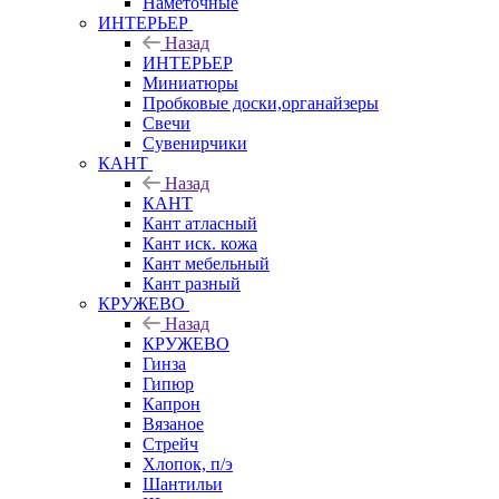
Наметочные
ИНТЕРЬЕР
Назад
ИНТЕРЬЕР
Миниатюры
Пробковые доски,органайзеры
Свечи
Сувенирчики
КАНТ
Назад
КАНТ
Кант атласный
Кант иск. кожа
Кант мебельный
Кант разный
КРУЖЕВО
Назад
КРУЖЕВО
Гинза
Гипюр
Капрон
Вязаное
Стрейч
Хлопок, п/э
Шантильи