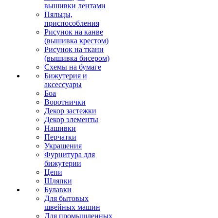
вышивки лентами
Пяльцы,
приспособления
Рисунок на канве
(вышивка крестом)
Рисунок на ткани
(вышивка бисером)
Схемы на бумаге
Бижутерия и
аксессуары
Боа
Воротнички
Декор застежки
Декор элементы
Нашивки
Перчатки
Украшения
Фурнитура для
бижутерии
Цепи
Шляпки
Булавки
Для бытовых
швейных машин
Для промышленных