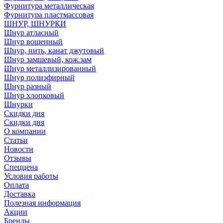
Фурнитура металлическая
Фурнитура пластмассовая
ШНУР, ШНУРКИ
Шнур атласный
Шнур вощенный
Шнур, нить, канат джутовый
Шнур замшевый, кож.зам
Шнур металлизированный
Шнур полиэфирный
Шнур разный
Шнур хлопковый
Шнурки
Скидки дня
Скидки дня
О компании
Статьи
Новости
Отзывы
Спеццена
Условия работы
Оплата
Доставка
Полезная информация
Акции
Бренды