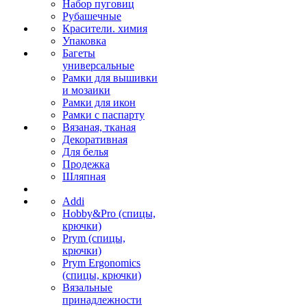
Набор пуговиц
Рубашечные
Красители. химия
Упаковка
Багеты
универсальные
Рамки для вышивки
и мозаики
Рамки для икон
Рамки с паспарту
Вязаная, тканая
Декоративная
Для белья
Продежка
Шляпная
Addi
Hobby&Pro (спицы,
крючки)
Prym (спицы,
крючки)
Prym Ergonomics
(спицы, крючки)
Вязальные
принадлежности