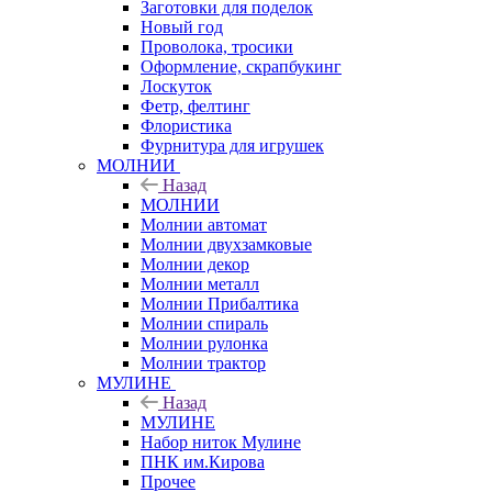
Заготовки для поделок
Новый год
Проволока, тросики
Оформление, скрапбукинг
Лоскуток
Фетр, фелтинг
Флористика
Фурнитура для игрушек
МОЛНИИ
Назад
МОЛНИИ
Молнии автомат
Молнии двухзамковые
Молнии декор
Молнии металл
Молнии Прибалтика
Молнии спираль
Молнии рулонка
Молнии трактор
МУЛИНЕ
Назад
МУЛИНЕ
Набор ниток Мулине
ПНК им.Кирова
Прочее