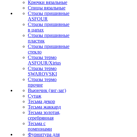
Крючки вязальные
Спицы вязальные
Стразы пришивные
ASFOUR
Стразы пришивные
в цапах
Стразы пришивные
пластик
Стразы пришивные
стекло
Стразы термо
ASFOUR/Xirius
Стразы термо
SWAROVSKI
Стразы термо
прочие
Вьюнчик (зиг-заг)
Сутаж
Тесьма декор
Тесьма жаккард
Тесьма золотая,
серебрянная
Тесьма с
помпонами
Фурнитура для