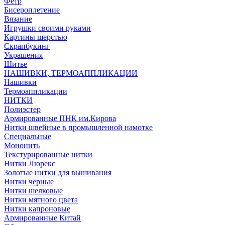
Фетр
Бисероплетение
Вязание
Игрушки своими руками
Картины шерстью
Скрапбукинг
Украшения
Шитье
НАШИВКИ, ТЕРМОАППЛИКАЦИИ
Нашивки
Термоаппликации
НИТКИ
Полиэстер
Армированные ПНК им.Кирова
Нитки швейные в промышленной намотке
Специальные
Мононить
Текстурированные нитки
Нитки Люрекс
Золотые нитки для вышивания
Нитки черные
Нитки шелковые
Нитки мятного цвета
Нитки капроновые
Армированные Китай