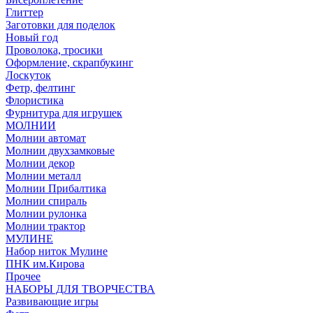
Глиттер
Заготовки для поделок
Новый год
Проволока, тросики
Оформление, скрапбукинг
Лоскуток
Фетр, фелтинг
Флористика
Фурнитура для игрушек
МОЛНИИ
Молнии автомат
Молнии двухзамковые
Молнии декор
Молнии металл
Молнии Прибалтика
Молнии спираль
Молнии рулонка
Молнии трактор
МУЛИНЕ
Набор ниток Мулине
ПНК им.Кирова
Прочее
НАБОРЫ ДЛЯ ТВОРЧЕСТВА
Развивающие игры