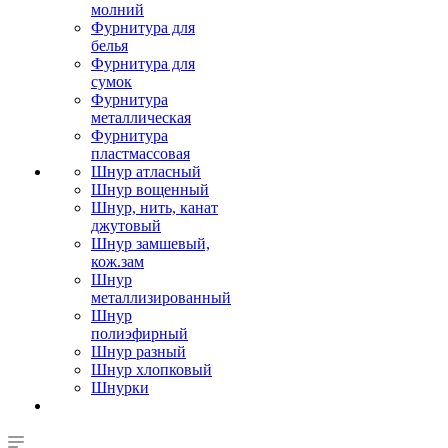
молний
Фурнитура для
белья
Фурнитура для
сумок
Фурнитура
металлическая
Фурнитура
пластмассовая
Шнур атласный
Шнур вощенный
Шнур, нить, канат
джутовый
Шнур замшевый,
кож.зам
Шнур
металлизированный
Шнур
полиэфирный
Шнур разный
Шнур хлопковый
Шнурки