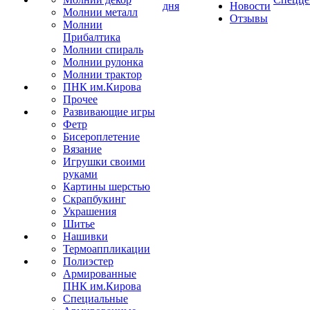
дня
Новости
Молнии металл
Отзывы
Молнии
Прибалтика
Молнии спираль
Молнии рулонка
Молнии трактор
ПНК им.Кирова
Прочее
Развивающие игры
Фетр
Бисероплетение
Вязание
Игрушки своими
руками
Картины шерстью
Скрапбукинг
Украшения
Шитье
Нашивки
Термоаппликации
Полиэстер
Армированные
ПНК им.Кирова
Специальные