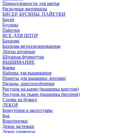
Принадлежности для шитья
Расходные материалы
БИСЕР, БУСИНЫ, ПАЙЕТКИ
Бисер
Бусины
Пайетки
ВСЕ ДЛЯ ШТОР
Бахрома
Бахрома металлизированная
Ленты шторные
Шторная фурнитура
ВЫШИВАНИЕ
Канва
Наборы для вышивания
Принты для вышивки лентами
Пяльцы, приспособления
Рисунок на канве (вышивка крестом)
Рисунок на ткани (вышивка бисером)
Схемы на бумаге
ДЕКОР
Бижутерия и аксессуары
Боа
Воротнички
Декор застежки
Декор элементы