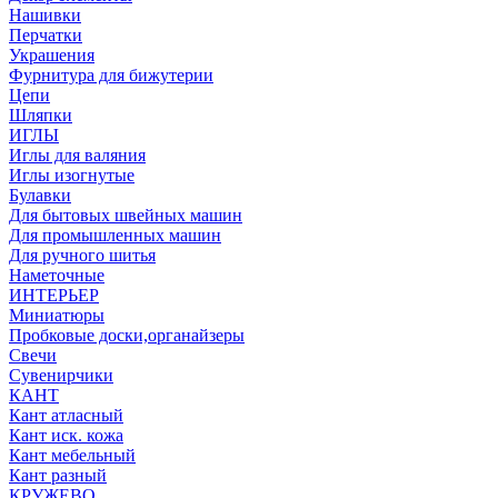
Нашивки
Перчатки
Украшения
Фурнитура для бижутерии
Цепи
Шляпки
ИГЛЫ
Иглы для валяния
Иглы изогнутые
Булавки
Для бытовых швейных машин
Для промышленных машин
Для ручного шитья
Наметочные
ИНТЕРЬЕР
Миниатюры
Пробковые доски,органайзеры
Свечи
Сувенирчики
КАНТ
Кант атласный
Кант иск. кожа
Кант мебельный
Кант разный
КРУЖЕВО