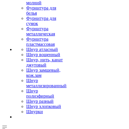
молний
Фурнитура для
белья
Фурнитура для
сумок
Фурнитура
металлическая
Фурнитура
пластмассовая
Шнур атласный
Шнур вощенный
Шнур, нить, канат
джутовый
Шнур замшевый,
кож.зам
Шнур
металлизированный
Шнур
полиэфирный
Шнур разный
Шнур хлопковый
Шнурки