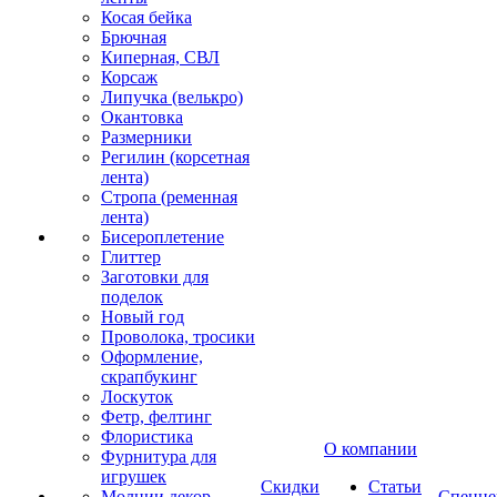
Косая бейка
Брючная
Киперная, СВЛ
Корсаж
Липучка (велькро)
Окантовка
Размерники
Регилин (корсетная
лента)
Стропа (ременная
лента)
Бисероплетение
Глиттер
Заготовки для
поделок
Новый год
Проволока, тросики
Оформление,
скрапбукинг
Лоскуток
Фетр, фелтинг
Флористика
О компании
Фурнитура для
игрушек
Скидки
Статьи
Молнии декор
Спецце