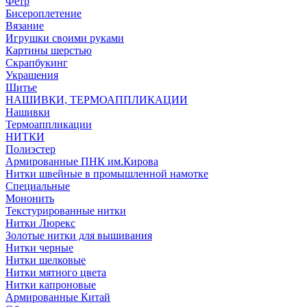
Фетр
Бисероплетение
Вязание
Игрушки своими руками
Картины шерстью
Скрапбукинг
Украшения
Шитье
НАШИВКИ, ТЕРМОАППЛИКАЦИИ
Нашивки
Термоаппликации
НИТКИ
Полиэстер
Армированные ПНК им.Кирова
Нитки швейные в промышленной намотке
Специальные
Мононить
Текстурированные нитки
Нитки Люрекс
Золотые нитки для вышивания
Нитки черные
Нитки шелковые
Нитки мятного цвета
Нитки капроновые
Армированные Китай