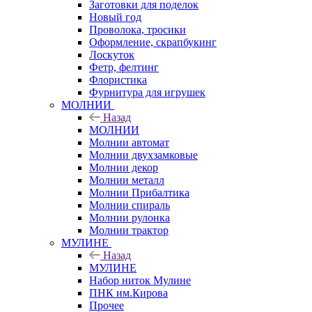
Заготовки для поделок
Новый год
Проволока, тросики
Оформление, скрапбукинг
Лоскуток
Фетр, фелтинг
Флористика
Фурнитура для игрушек
МОЛНИИ
Назад
МОЛНИИ
Молнии автомат
Молнии двухзамковые
Молнии декор
Молнии металл
Молнии Прибалтика
Молнии спираль
Молнии рулонка
Молнии трактор
МУЛИНЕ
Назад
МУЛИНЕ
Набор ниток Мулине
ПНК им.Кирова
Прочее