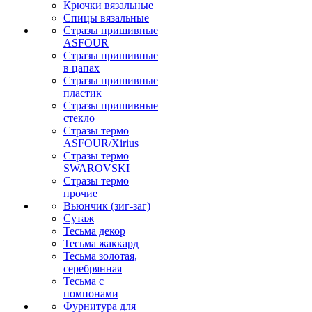
Крючки вязальные
Спицы вязальные
Стразы пришивные
ASFOUR
Стразы пришивные
в цапах
Стразы пришивные
пластик
Стразы пришивные
стекло
Стразы термо
ASFOUR/Xirius
Стразы термо
SWAROVSKI
Стразы термо
прочие
Вьюнчик (зиг-заг)
Сутаж
Тесьма декор
Тесьма жаккард
Тесьма золотая,
серебрянная
Тесьма с
помпонами
Фурнитура для