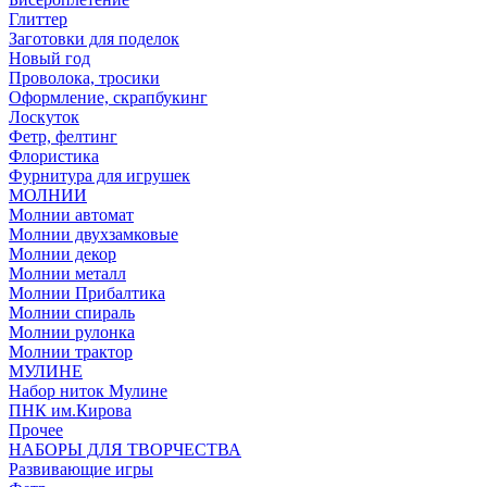
Глиттер
Заготовки для поделок
Новый год
Проволока, тросики
Оформление, скрапбукинг
Лоскуток
Фетр, фелтинг
Флористика
Фурнитура для игрушек
МОЛНИИ
Молнии автомат
Молнии двухзамковые
Молнии декор
Молнии металл
Молнии Прибалтика
Молнии спираль
Молнии рулонка
Молнии трактор
МУЛИНЕ
Набор ниток Мулине
ПНК им.Кирова
Прочее
НАБОРЫ ДЛЯ ТВОРЧЕСТВА
Развивающие игры