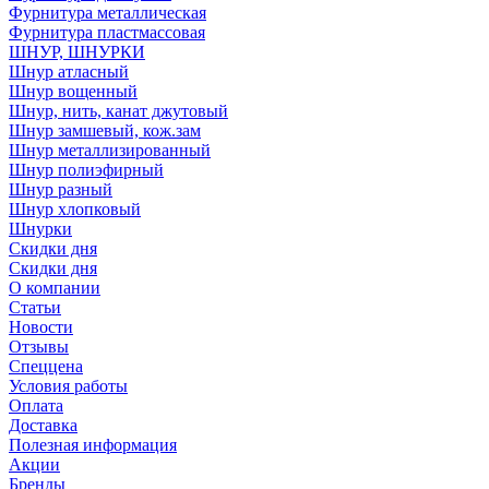
Фурнитура металлическая
Фурнитура пластмассовая
ШНУР, ШНУРКИ
Шнур атласный
Шнур вощенный
Шнур, нить, канат джутовый
Шнур замшевый, кож.зам
Шнур металлизированный
Шнур полиэфирный
Шнур разный
Шнур хлопковый
Шнурки
Скидки дня
Скидки дня
О компании
Статьи
Новости
Отзывы
Спеццена
Условия работы
Оплата
Доставка
Полезная информация
Акции
Бренды