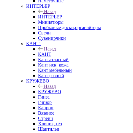
Наметочные
ИНТЕРЬЕР
Назад
ИНТЕРЬЕР
Миниатюры
Пробковые доски,органайзеры
Свечи
Сувенирчики
КАНТ
Назад
КАНТ
Кант атласный
Кант иск. кожа
Кант мебельный
Кант разный
КРУЖЕВО
Назад
КРУЖЕВО
Гинза
Гипюр
Капрон
Вязаное
Стрейч
Хлопок, п/э
Шантильи