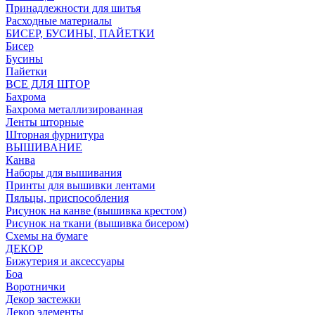
Принадлежности для шитья
Расходные материалы
БИСЕР, БУСИНЫ, ПАЙЕТКИ
Бисер
Бусины
Пайетки
ВСЕ ДЛЯ ШТОР
Бахрома
Бахрома металлизированная
Ленты шторные
Шторная фурнитура
ВЫШИВАНИЕ
Канва
Наборы для вышивания
Принты для вышивки лентами
Пяльцы, приспособления
Рисунок на канве (вышивка крестом)
Рисунок на ткани (вышивка бисером)
Схемы на бумаге
ДЕКОР
Бижутерия и аксессуары
Боа
Воротнички
Декор застежки
Декор элементы