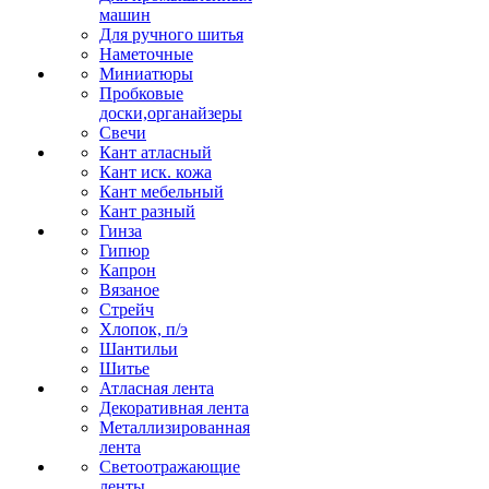
машин
Для ручного шитья
Наметочные
Миниатюры
Пробковые
доски,органайзеры
Свечи
Кант атласный
Кант иск. кожа
Кант мебельный
Кант разный
Гинза
Гипюр
Капрон
Вязаное
Стрейч
Хлопок, п/э
Шантильи
Шитье
Атласная лента
Декоративная лента
Металлизированная
лента
Светоотражающие
ленты