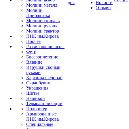
дня
Новости
Молнии металл
Отзывы
Молнии
Прибалтика
Молнии спираль
Молнии рулонка
Молнии трактор
ПНК им.Кирова
Прочее
Развивающие игры
Фетр
Бисероплетение
Вязание
Игрушки своими
руками
Картины шерстью
Скрапбукинг
Украшения
Шитье
Нашивки
Термоаппликации
Полиэстер
Армированные
ПНК им.Кирова
Специальные