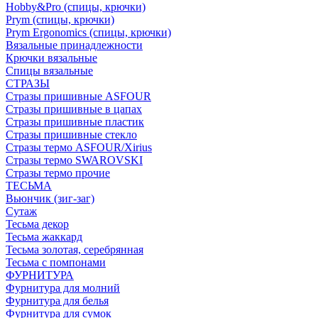
Hobby&Pro (спицы, крючки)
Prym (спицы, крючки)
Prym Ergonomics (спицы, крючки)
Вязальные принадлежности
Крючки вязальные
Спицы вязальные
СТРАЗЫ
Стразы пришивные ASFOUR
Стразы пришивные в цапах
Стразы пришивные пластик
Стразы пришивные стекло
Стразы термо ASFOUR/Xirius
Стразы термо SWAROVSKI
Стразы термо прочие
ТЕСЬМА
Вьюнчик (зиг-заг)
Сутаж
Тесьма декор
Тесьма жаккард
Тесьма золотая, серебрянная
Тесьма с помпонами
ФУРНИТУРА
Фурнитура для молний
Фурнитура для белья
Фурнитура для сумок