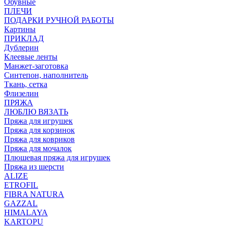
Обувные
ПЛЕЧИ
ПОДАРКИ РУЧНОЙ РАБОТЫ
Картины
ПРИКЛАД
Дублерин
Клеевые ленты
Манжет-заготовка
Синтепон, наполнитель
Ткань, сетка
Флизелин
ПРЯЖА
ЛЮБЛЮ ВЯЗАТЬ
Пряжа для игрушек
Пряжа для корзинок
Пряжа для ковриков
Пряжа для мочалок
Плюшевая пряжа для игрушек
Пряжа из шерсти
ALIZE
ETROFIL
FIBRA NATURA
GAZZAL
HIMALAYA
KARTOPU