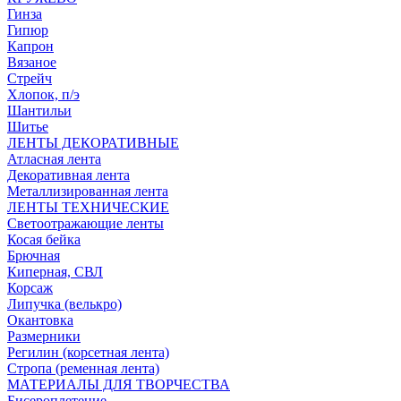
Гинза
Гипюр
Капрон
Вязаное
Стрейч
Хлопок, п/э
Шантильи
Шитье
ЛЕНТЫ ДЕКОРАТИВНЫЕ
Атласная лента
Декоративная лента
Металлизированная лента
ЛЕНТЫ ТЕХНИЧЕСКИЕ
Светоотражающие ленты
Косая бейка
Брючная
Киперная, СВЛ
Корсаж
Липучка (велькро)
Окантовка
Размерники
Регилин (корсетная лента)
Стропа (ременная лента)
МАТЕРИАЛЫ ДЛЯ ТВОРЧЕСТВА
Бисероплетение