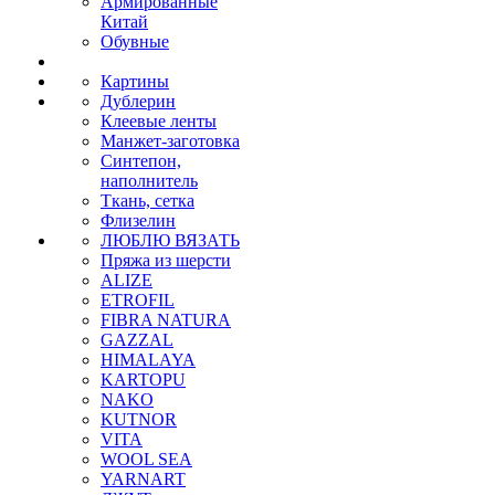
Армированные
Китай
Обувные
Картины
Дублерин
Клеевые ленты
Манжет-заготовка
Синтепон,
наполнитель
Ткань, сетка
Флизелин
ЛЮБЛЮ ВЯЗАТЬ
Пряжа из шерсти
ALIZE
ETROFIL
FIBRA NATURA
GAZZAL
HIMALAYA
KARTOPU
NAKO
KUTNOR
VITA
WOOL SEA
YARNART