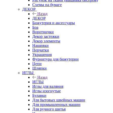
Рисунок на ткани (вышивка бисером)
Схемы на бумаге
ДЕКОР
Назад
ДЕКОР
Бижутерия и аксессуары
Боа
Воротнички
Декор застежки
Декор элементы
Нашивки
Перчатки
Украшения
Фурнитура для бижутерии
Цепи
Шляпки
ИГЛЫ
Назад
ИГЛЫ
Иглы для валяния
Иглы изогнутые
Булавки
Для бытовых швейных машин
Для промышленных машин
Для ручного шитья