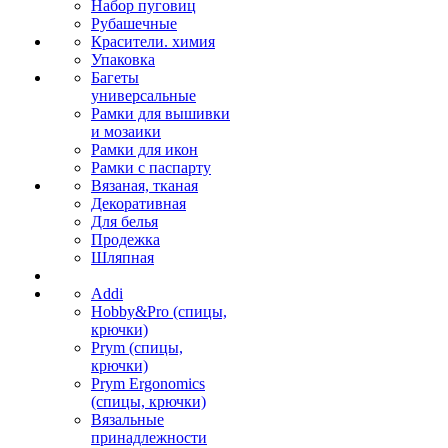
Набор пуговиц
Рубашечные
Красители. химия
Упаковка
Багеты
универсальные
Рамки для вышивки
и мозаики
Рамки для икон
Рамки с паспарту
Вязаная, тканая
Декоративная
Для белья
Продежка
Шляпная
Addi
Hobby&Pro (спицы,
крючки)
Prym (спицы,
крючки)
Prym Ergonomics
(спицы, крючки)
Вязальные
принадлежности