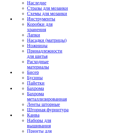
Наследие
Стразы для мозаики
Схемы для мозаики
Инструменты
Коробки для
хранения
Лапки
Насадки (матрицы)
Ножницы
Принадлежности
для шитья
Расходные
материалы
Бисер
Бусины
Пайетки
Бахрома
Бахрома
металлизированная
Ленты шторные
Шторная фурнитура
Канва
Наборы для
вышивания
Принты для