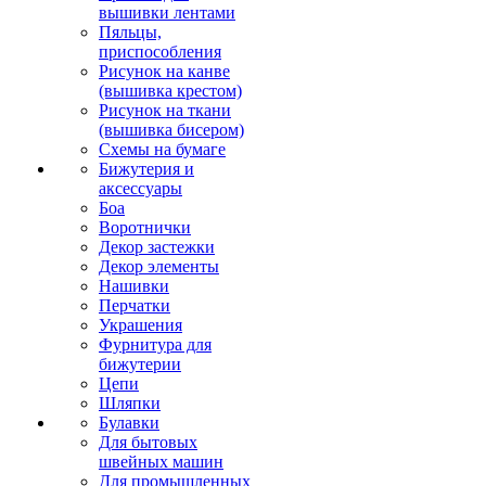
вышивки лентами
Пяльцы,
приспособления
Рисунок на канве
(вышивка крестом)
Рисунок на ткани
(вышивка бисером)
Схемы на бумаге
Бижутерия и
аксессуары
Боа
Воротнички
Декор застежки
Декор элементы
Нашивки
Перчатки
Украшения
Фурнитура для
бижутерии
Цепи
Шляпки
Булавки
Для бытовых
швейных машин
Для промышленных