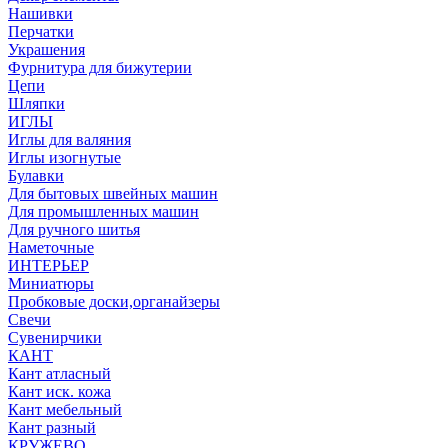
Нашивки
Перчатки
Украшения
Фурнитура для бижутерии
Цепи
Шляпки
ИГЛЫ
Иглы для валяния
Иглы изогнутые
Булавки
Для бытовых швейных машин
Для промышленных машин
Для ручного шитья
Наметочные
ИНТЕРЬЕР
Миниатюры
Пробковые доски,органайзеры
Свечи
Сувенирчики
КАНТ
Кант атласный
Кант иск. кожа
Кант мебельный
Кант разный
КРУЖЕВО