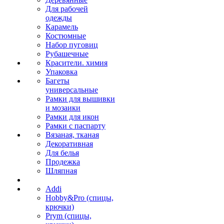
Для рабочей
одежды
Карамель
Костюмные
Набор пуговиц
Рубашечные
Красители. химия
Упаковка
Багеты
универсальные
Рамки для вышивки
и мозаики
Рамки для икон
Рамки с паспарту
Вязаная, тканая
Декоративная
Для белья
Продежка
Шляпная
Addi
Hobby&Pro (спицы,
крючки)
Prym (спицы,