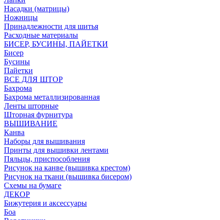
Насадки (матрицы)
Ножницы
Принадлежности для шитья
Расходные материалы
БИСЕР, БУСИНЫ, ПАЙЕТКИ
Бисер
Бусины
Пайетки
ВСЕ ДЛЯ ШТОР
Бахрома
Бахрома металлизированная
Ленты шторные
Шторная фурнитура
ВЫШИВАНИЕ
Канва
Наборы для вышивания
Принты для вышивки лентами
Пяльцы, приспособления
Рисунок на канве (вышивка крестом)
Рисунок на ткани (вышивка бисером)
Схемы на бумаге
ДЕКОР
Бижутерия и аксессуары
Боа