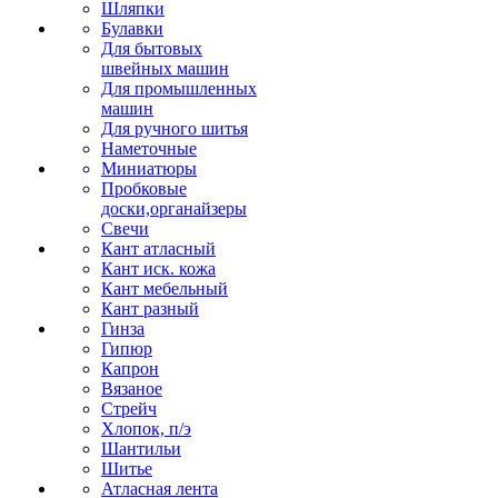
Шляпки
Булавки
Для бытовых
швейных машин
Для промышленных
машин
Для ручного шитья
Наметочные
Миниатюры
Пробковые
доски,органайзеры
Свечи
Кант атласный
Кант иск. кожа
Кант мебельный
Кант разный
Гинза
Гипюр
Капрон
Вязаное
Стрейч
Хлопок, п/э
Шантильи
Шитье
Атласная лента