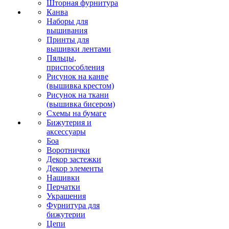
Шторная фурнитура
Канва
Наборы для
вышивания
Принты для
вышивки лентами
Пяльцы,
приспособления
Рисунок на канве
(вышивка крестом)
Рисунок на ткани
(вышивка бисером)
Схемы на бумаге
Бижутерия и
аксессуары
Боа
Воротнички
Декор застежки
Декор элементы
Нашивки
Перчатки
Украшения
Фурнитура для
бижутерии
Цепи