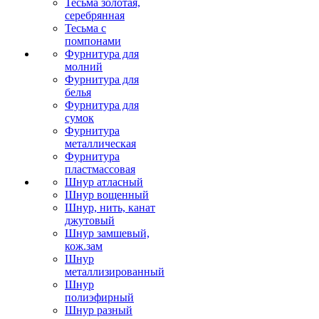
Тесьма золотая,
серебрянная
Тесьма с
помпонами
Фурнитура для
молний
Фурнитура для
белья
Фурнитура для
сумок
Фурнитура
металлическая
Фурнитура
пластмассовая
Шнур атласный
Шнур вощенный
Шнур, нить, канат
джутовый
Шнур замшевый,
кож.зам
Шнур
металлизированный
Шнур
полиэфирный
Шнур разный