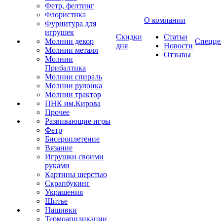
Фетр, фелтинг
Флористика
О компании
Фурнитура для
игрушек
Скидки
Статьи
Молнии декор
Спецце
дня
Новости
Молнии металл
Отзывы
Молнии
Прибалтика
Молнии спираль
Молнии рулонка
Молнии трактор
ПНК им.Кирова
Прочее
Развивающие игры
Фетр
Бисероплетение
Вязание
Игрушки своими
руками
Картины шерстью
Скрапбукинг
Украшения
Шитье
Нашивки
Термоаппликации