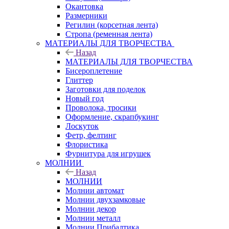
Окантовка
Размерники
Регилин (корсетная лента)
Стропа (ременная лента)
МАТЕРИАЛЫ ДЛЯ ТВОРЧЕСТВА
Назад
МАТЕРИАЛЫ ДЛЯ ТВОРЧЕСТВА
Бисероплетение
Глиттер
Заготовки для поделок
Новый год
Проволока, тросики
Оформление, скрапбукинг
Лоскуток
Фетр, фелтинг
Флористика
Фурнитура для игрушек
МОЛНИИ
Назад
МОЛНИИ
Молнии автомат
Молнии двухзамковые
Молнии декор
Молнии металл
Молнии Прибалтика