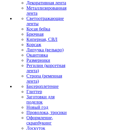
Декоративная лента
Металлизированная
лента
Светоотражающие
ленты
Косая бейка
Брючная
Киперная, СВЛ
Корсаж
Липучка (велькро)
Окантовка
Размерники
Регилин (корсетная
лента)
Стропа (ременная
лента)
Бисероплетение
Глиттер
Заготовки для
поделок
Новый год
Проволока, тросики
Оформление,
скрапбукинг
Лоскуток