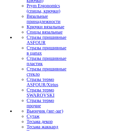
крючки)
Prym Ergonomics
(спицы, крючки)
Вязальные
принадлежности
Крючки вязальные
Спицы вязальные
Стразы пришивные
ASFOUR
Стразы пришивные
в цапах
Стразы пришивные
пластик
Стразы пришивные
стекло
Стразы термо
ASFOUR/Xirius
Стразы термо
SWAROVSKI
Стразы термо
прочие
Вьюнчик (зиг-заг)
Сутаж
Тесьма декор
Тесьма жаккард