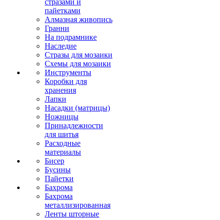
стразами и
пайетками
Алмазная живопись
Гранни
На подрамнике
Наследие
Стразы для мозаики
Схемы для мозаики
Инструменты
Коробки для
хранения
Лапки
Насадки (матрицы)
Ножницы
Принадлежности
для шитья
Расходные
материалы
Бисер
Бусины
Пайетки
Бахрома
Бахрома
металлизированная
Ленты шторные