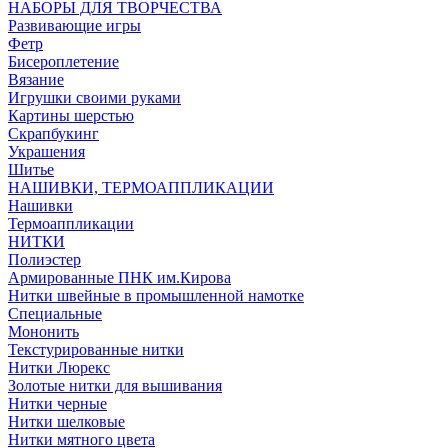
НАБОРЫ ДЛЯ ТВОРЧЕСТВА
Развивающие игры
Фетр
Бисероплетение
Вязание
Игрушки своими руками
Картины шерстью
Скрапбукинг
Украшения
Шитье
НАШИВКИ, ТЕРМОАППЛИКАЦИИ
Нашивки
Термоаппликации
НИТКИ
Полиэстер
Армированные ПНК им.Кирова
Нитки швейные в промышленной намотке
Специальные
Мононить
Текстурированные нитки
Нитки Люрекс
Золотые нитки для вышивания
Нитки черные
Нитки шелковые
Нитки мятного цвета