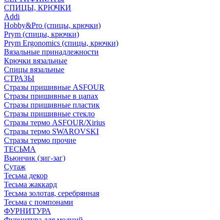
СПИЦЫ, КРЮЧКИ
Addi
Hobby&Pro (спицы, крючки)
Prym (спицы, крючки)
Prym Ergonomics (спицы, крючки)
Вязальные принадлежности
Крючки вязальные
Спицы вязальные
СТРАЗЫ
Стразы пришивные ASFOUR
Стразы пришивные в цапах
Стразы пришивные пластик
Стразы пришивные стекло
Стразы термо ASFOUR/Xirius
Стразы термо SWAROVSKI
Стразы термо прочие
ТЕСЬМА
Вьюнчик (зиг-заг)
Сутаж
Тесьма декор
Тесьма жаккард
Тесьма золотая, серебрянная
Тесьма с помпонами
ФУРНИТУРА
Фурнитура для молний