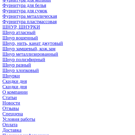
Фурнитура для белья
Фурнитура для сумок
Фурнитура металлическая
Фурнитура пластмассовая
ШНУР, ШНУРКИ
Шнур атласный
Шнур вощенный
Шнур, нить, канат джутовый
Шнур замшевый, кож.зам
Шнур металлизированный
Шнур полиэфирный
Шнур разный
Шнур хлопковый
Шнурки
Скидки дня
Скидки дня
О компании
Статьи
Новости
Отзывы
Спеццена
Условия работы
Оплата
Доставка