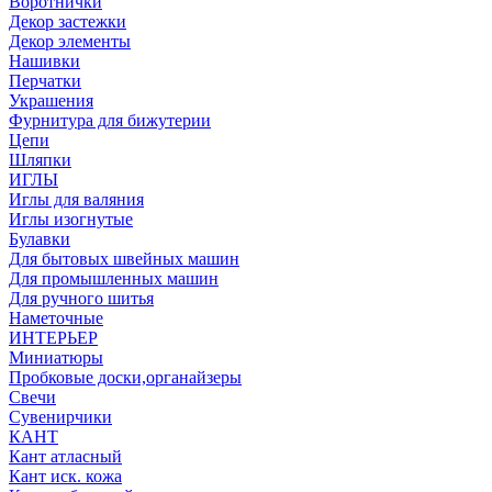
Воротнички
Декор застежки
Декор элементы
Нашивки
Перчатки
Украшения
Фурнитура для бижутерии
Цепи
Шляпки
ИГЛЫ
Иглы для валяния
Иглы изогнутые
Булавки
Для бытовых швейных машин
Для промышленных машин
Для ручного шитья
Наметочные
ИНТЕРЬЕР
Миниатюры
Пробковые доски,органайзеры
Свечи
Сувенирчики
КАНТ
Кант атласный
Кант иск. кожа