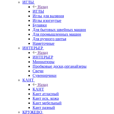
ИГЛЫ
Назад
ИГЛЫ
Иглы для валяния
Иглы изогнутые
Булавки
Для бытовых швейных машин
Для промышленных машин
Для ручного шитья
Наметочные
ИНТЕРЬЕР
Назад
ИНТЕРЬЕР
Миниатюры
Пробковые доски,органайзеры
Свечи
Сувенирчики
КАНТ
Назад
КАНТ
Кант атласный
Кант иск. кожа
Кант мебельный
Кант разный
КРУЖЕВО