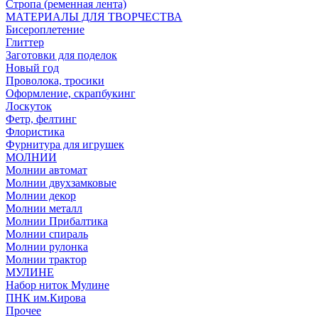
Стропа (ременная лента)
МАТЕРИАЛЫ ДЛЯ ТВОРЧЕСТВА
Бисероплетение
Глиттер
Заготовки для поделок
Новый год
Проволока, тросики
Оформление, скрапбукинг
Лоскуток
Фетр, фелтинг
Флористика
Фурнитура для игрушек
МОЛНИИ
Молнии автомат
Молнии двухзамковые
Молнии декор
Молнии металл
Молнии Прибалтика
Молнии спираль
Молнии рулонка
Молнии трактор
МУЛИНЕ
Набор ниток Мулине
ПНК им.Кирова
Прочее