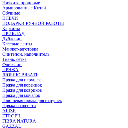
Нитки капроновые
Армированные Китай
Обувные
ПЛЕЧИ
ПОДАРКИ РУЧНОЙ РАБОТЫ
Картины
ПРИКЛАД
Дублерин
Клеевые ленты
Манжет-заготовка
Синтепон, наполнитель
Ткань, сетка
Флизелин
ПРЯЖА
ЛЮБЛЮ ВЯЗАТЬ
Пряжа для игрушек
Пряжа для корзинок
Пряжа для ковриков
Пряжа для мочалок
Плюшевая пряжа для игрушек
Пряжа из шерсти
ALIZE
ETROFIL
FIBRA NATURA
GAZZAL