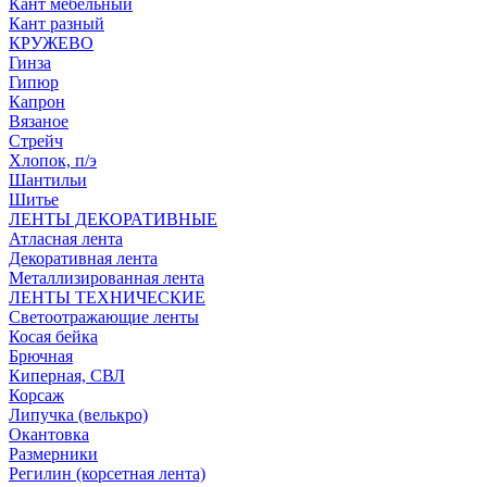
Кант мебельный
Кант разный
КРУЖЕВО
Гинза
Гипюр
Капрон
Вязаное
Стрейч
Хлопок, п/э
Шантильи
Шитье
ЛЕНТЫ ДЕКОРАТИВНЫЕ
Атласная лента
Декоративная лента
Металлизированная лента
ЛЕНТЫ ТЕХНИЧЕСКИЕ
Светоотражающие ленты
Косая бейка
Брючная
Киперная, СВЛ
Корсаж
Липучка (велькро)
Окантовка
Размерники
Регилин (корсетная лента)