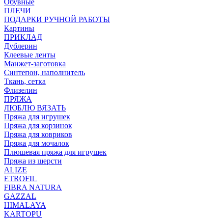
Обувные
ПЛЕЧИ
ПОДАРКИ РУЧНОЙ РАБОТЫ
Картины
ПРИКЛАД
Дублерин
Клеевые ленты
Манжет-заготовка
Синтепон, наполнитель
Ткань, сетка
Флизелин
ПРЯЖА
ЛЮБЛЮ ВЯЗАТЬ
Пряжа для игрушек
Пряжа для корзинок
Пряжа для ковриков
Пряжа для мочалок
Плюшевая пряжа для игрушек
Пряжа из шерсти
ALIZE
ETROFIL
FIBRA NATURA
GAZZAL
HIMALAYA
KARTOPU