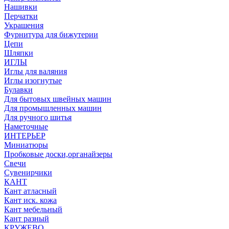
Нашивки
Перчатки
Украшения
Фурнитура для бижутерии
Цепи
Шляпки
ИГЛЫ
Иглы для валяния
Иглы изогнутые
Булавки
Для бытовых швейных машин
Для промышленных машин
Для ручного шитья
Наметочные
ИНТЕРЬЕР
Миниатюры
Пробковые доски,органайзеры
Свечи
Сувенирчики
КАНТ
Кант атласный
Кант иск. кожа
Кант мебельный
Кант разный
КРУЖЕВО