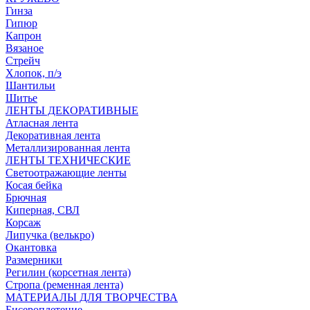
Гинза
Гипюр
Капрон
Вязаное
Стрейч
Хлопок, п/э
Шантильи
Шитье
ЛЕНТЫ ДЕКОРАТИВНЫЕ
Атласная лента
Декоративная лента
Металлизированная лента
ЛЕНТЫ ТЕХНИЧЕСКИЕ
Светоотражающие ленты
Косая бейка
Брючная
Киперная, СВЛ
Корсаж
Липучка (велькро)
Окантовка
Размерники
Регилин (корсетная лента)
Стропа (ременная лента)
МАТЕРИАЛЫ ДЛЯ ТВОРЧЕСТВА
Бисероплетение