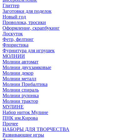
Глиттер
Заготовки для поделок
Новый год
Проволока, тросики
Оформление, скрапбукинг
Лоскуток
Фетр, фелтинг
Флористика
Фурнитура для игрушек
МОЛНИИ
Молнии автомат
Молнии двухзамковые
Молнии декор
Молнии металл
Молнии Прибалтика
Молнии спираль
Молнии рулонка
Молнии трактор
МУЛИНЕ
Набор ниток Мулине
ПНК им.Кирова
Прочее
НАБОРЫ ДЛЯ ТВОРЧЕСТВА
Развивающие игры