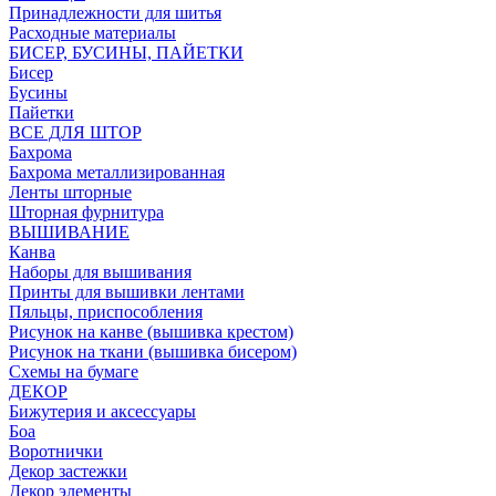
Принадлежности для шитья
Расходные материалы
БИСЕР, БУСИНЫ, ПАЙЕТКИ
Бисер
Бусины
Пайетки
ВСЕ ДЛЯ ШТОР
Бахрома
Бахрома металлизированная
Ленты шторные
Шторная фурнитура
ВЫШИВАНИЕ
Канва
Наборы для вышивания
Принты для вышивки лентами
Пяльцы, приспособления
Рисунок на канве (вышивка крестом)
Рисунок на ткани (вышивка бисером)
Схемы на бумаге
ДЕКОР
Бижутерия и аксессуары
Боа
Воротнички
Декор застежки
Декор элементы