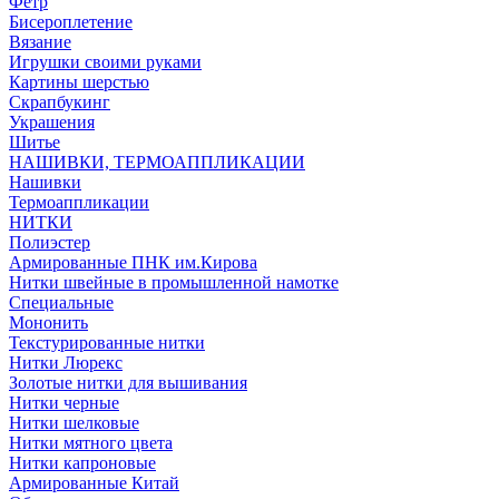
Фетр
Бисероплетение
Вязание
Игрушки своими руками
Картины шерстью
Скрапбукинг
Украшения
Шитье
НАШИВКИ, ТЕРМОАППЛИКАЦИИ
Нашивки
Термоаппликации
НИТКИ
Полиэстер
Армированные ПНК им.Кирова
Нитки швейные в промышленной намотке
Специальные
Мононить
Текстурированные нитки
Нитки Люрекс
Золотые нитки для вышивания
Нитки черные
Нитки шелковые
Нитки мятного цвета
Нитки капроновые
Армированные Китай