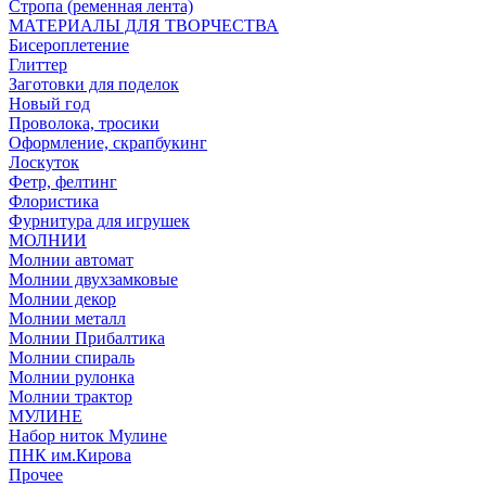
Стропа (ременная лента)
МАТЕРИАЛЫ ДЛЯ ТВОРЧЕСТВА
Бисероплетение
Глиттер
Заготовки для поделок
Новый год
Проволока, тросики
Оформление, скрапбукинг
Лоскуток
Фетр, фелтинг
Флористика
Фурнитура для игрушек
МОЛНИИ
Молнии автомат
Молнии двухзамковые
Молнии декор
Молнии металл
Молнии Прибалтика
Молнии спираль
Молнии рулонка
Молнии трактор
МУЛИНЕ
Набор ниток Мулине
ПНК им.Кирова
Прочее