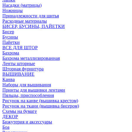
Насадки (матрицы)
Ножницы
Принадлежности для шитья
Расходные материалы
БИСЕР, БУСИНЫ, ПАЙЕТКИ
Бисер
Бусины
Пайетки
ВСЕ ДЛЯ ШТОР
Бахрома
Бахрома металлизированная
Ленты шторные
Шторная фурнитура
ВЫШИВАНИЕ
Канва
Наборы для вышивания
Принты для вышивки лентами
Пяльцы, приспособления
Рисунок на канве (вышивка крестом)
Рисунок на ткани (вышивка бисером)
Схемы на бумаге
ДЕКОР
Бижутерия и аксессуары
Боа