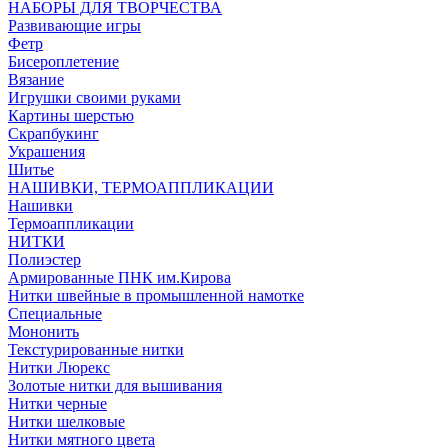
НАБОРЫ ДЛЯ ТВОРЧЕСТВА
Развивающие игры
Фетр
Бисероплетение
Вязание
Игрушки своими руками
Картины шерстью
Скрапбукинг
Украшения
Шитье
НАШИВКИ, ТЕРМОАППЛИКАЦИИ
Нашивки
Термоаппликации
НИТКИ
Полиэстер
Армированные ПНК им.Кирова
Нитки швейные в промышленной намотке
Специальные
Мононить
Текстурированные нитки
Нитки Люрекс
Золотые нитки для вышивания
Нитки черные
Нитки шелковые
Нитки мятного цвета