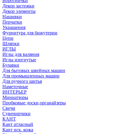
Воротнички
Декор застежки
Декор элементы
Нашивки
Перчатки
Украшения
Фурнитура для бижутерии
Цепи
Шляпки
ИГЛЫ
Иглы для валяния
Иглы изогнутые
Булавки
Для бытовых швейных машин
Для промышленных машин
Для ручного шитья
Наметочные
ИНТЕРЬЕР
Миниатюры
Пробковые доски,органайзеры
Свечи
Сувенирчики
КАНТ
Кант атласный
Кант иск. кожа