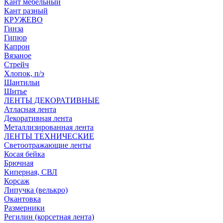
Кант мебельный
Кант разный
КРУЖЕВО
Гинза
Гипюр
Капрон
Вязаное
Стрейч
Хлопок, п/э
Шантильи
Шитье
ЛЕНТЫ ДЕКОРАТИВНЫЕ
Атласная лента
Декоративная лента
Металлизированная лента
ЛЕНТЫ ТЕХНИЧЕСКИЕ
Светоотражающие ленты
Косая бейка
Брючная
Киперная, СВЛ
Корсаж
Липучка (велькро)
Окантовка
Размерники
Регилин (корсетная лента)