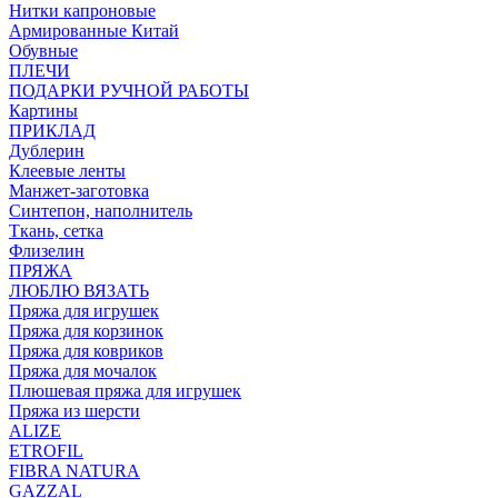
Нитки капроновые
Армированные Китай
Обувные
ПЛЕЧИ
ПОДАРКИ РУЧНОЙ РАБОТЫ
Картины
ПРИКЛАД
Дублерин
Клеевые ленты
Манжет-заготовка
Синтепон, наполнитель
Ткань, сетка
Флизелин
ПРЯЖА
ЛЮБЛЮ ВЯЗАТЬ
Пряжа для игрушек
Пряжа для корзинок
Пряжа для ковриков
Пряжа для мочалок
Плюшевая пряжа для игрушек
Пряжа из шерсти
ALIZE
ETROFIL
FIBRA NATURA
GAZZAL