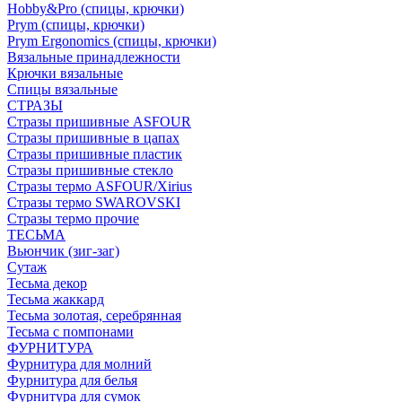
Hobby&Pro (спицы, крючки)
Prym (спицы, крючки)
Prym Ergonomics (спицы, крючки)
Вязальные принадлежности
Крючки вязальные
Спицы вязальные
СТРАЗЫ
Стразы пришивные ASFOUR
Стразы пришивные в цапах
Стразы пришивные пластик
Стразы пришивные стекло
Стразы термо ASFOUR/Xirius
Стразы термо SWAROVSKI
Стразы термо прочие
ТЕСЬМА
Вьюнчик (зиг-заг)
Сутаж
Тесьма декор
Тесьма жаккард
Тесьма золотая, серебрянная
Тесьма с помпонами
ФУРНИТУРА
Фурнитура для молний
Фурнитура для белья
Фурнитура для сумок