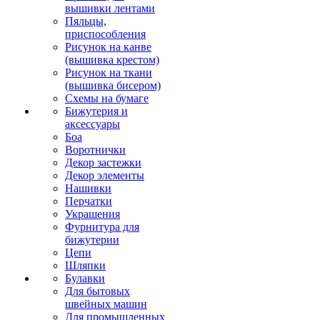
вышивки лентами
Пяльцы,
приспособления
Рисунок на канве
(вышивка крестом)
Рисунок на ткани
(вышивка бисером)
Схемы на бумаге
Бижутерия и
аксессуары
Боа
Воротнички
Декор застежки
Декор элементы
Нашивки
Перчатки
Украшения
Фурнитура для
бижутерии
Цепи
Шляпки
Булавки
Для бытовых
швейных машин
Для промышленных