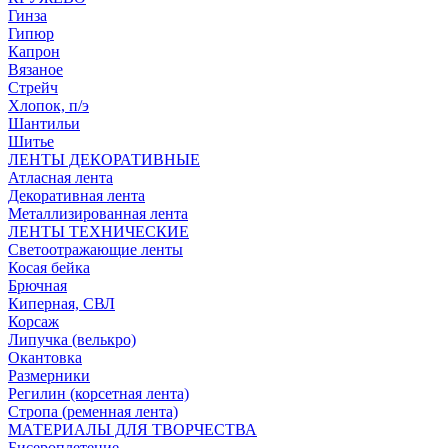
Гинза
Гипюр
Капрон
Вязаное
Стрейч
Хлопок, п/э
Шантильи
Шитье
ЛЕНТЫ ДЕКОРАТИВНЫЕ
Атласная лента
Декоративная лента
Металлизированная лента
ЛЕНТЫ ТЕХНИЧЕСКИЕ
Светоотражающие ленты
Косая бейка
Брючная
Киперная, СВЛ
Корсаж
Липучка (велькро)
Окантовка
Размерники
Регилин (корсетная лента)
Стропа (ременная лента)
МАТЕРИАЛЫ ДЛЯ ТВОРЧЕСТВА
Бисероплетение