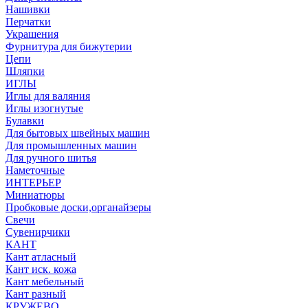
Нашивки
Перчатки
Украшения
Фурнитура для бижутерии
Цепи
Шляпки
ИГЛЫ
Иглы для валяния
Иглы изогнутые
Булавки
Для бытовых швейных машин
Для промышленных машин
Для ручного шитья
Наметочные
ИНТЕРЬЕР
Миниатюры
Пробковые доски,органайзеры
Свечи
Сувенирчики
КАНТ
Кант атласный
Кант иск. кожа
Кант мебельный
Кант разный
КРУЖЕВО