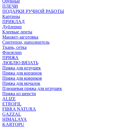
Обувные
ПЛЕЧИ
ПОДАРКИ РУЧНОЙ РАБОТЫ
Картины
ПРИКЛАД
Дублерин
Клеевые ленты
Манжет-заготовка
Синтепон, наполнитель
Ткань, сетка
Флизелин
ПРЯЖА
ЛЮБЛЮ ВЯЗАТЬ
Пряжа для игрушек
Пряжа для корзинок
Пряжа для ковриков
Пряжа для мочалок
Плюшевая пряжа для игрушек
Пряжа из шерсти
ALIZE
ETROFIL
FIBRA NATURA
GAZZAL
HIMALAYA
KARTOPU