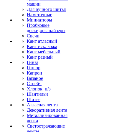
машин
Для ручного шитья
Наметочные
Миниатюры
Пробковые
доски,органайзеры
Свечи
Кант атласный
Кант иск. кожа
Кант мебельный
Кант разный
Гинза
Гипюр
Капрон
Вязаное
Стрейч
Хлопок, п/э
Шантильи
Шитье
Атласная лента
Декоративная лента
Металлизированная
лента
Светоотражающие
ленты