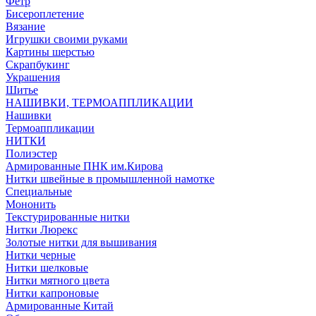
Фетр
Бисероплетение
Вязание
Игрушки своими руками
Картины шерстью
Скрапбукинг
Украшения
Шитье
НАШИВКИ, ТЕРМОАППЛИКАЦИИ
Нашивки
Термоаппликации
НИТКИ
Полиэстер
Армированные ПНК им.Кирова
Нитки швейные в промышленной намотке
Специальные
Мононить
Текстурированные нитки
Нитки Люрекс
Золотые нитки для вышивания
Нитки черные
Нитки шелковые
Нитки мятного цвета
Нитки капроновые
Армированные Китай