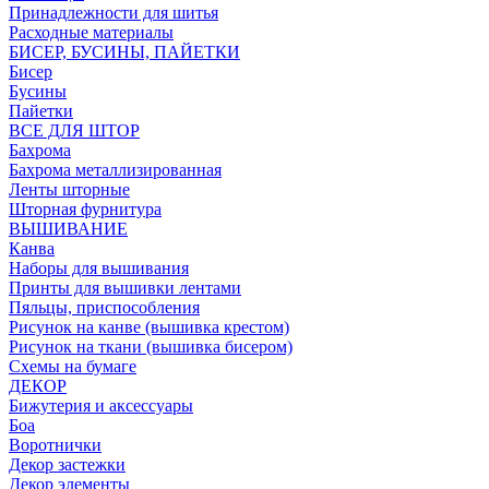
Принадлежности для шитья
Расходные материалы
БИСЕР, БУСИНЫ, ПАЙЕТКИ
Бисер
Бусины
Пайетки
ВСЕ ДЛЯ ШТОР
Бахрома
Бахрома металлизированная
Ленты шторные
Шторная фурнитура
ВЫШИВАНИЕ
Канва
Наборы для вышивания
Принты для вышивки лентами
Пяльцы, приспособления
Рисунок на канве (вышивка крестом)
Рисунок на ткани (вышивка бисером)
Схемы на бумаге
ДЕКОР
Бижутерия и аксессуары
Боа
Воротнички
Декор застежки
Декор элементы