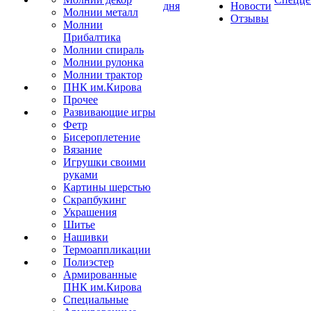
дня
Новости
Молнии металл
Отзывы
Молнии
Прибалтика
Молнии спираль
Молнии рулонка
Молнии трактор
ПНК им.Кирова
Прочее
Развивающие игры
Фетр
Бисероплетение
Вязание
Игрушки своими
руками
Картины шерстью
Скрапбукинг
Украшения
Шитье
Нашивки
Термоаппликации
Полиэстер
Армированные
ПНК им.Кирова
Специальные