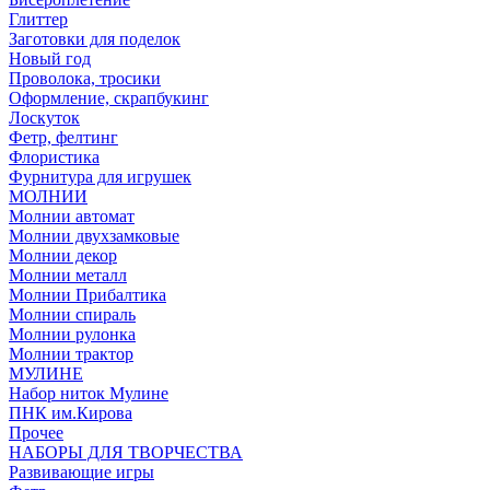
Глиттер
Заготовки для поделок
Новый год
Проволока, тросики
Оформление, скрапбукинг
Лоскуток
Фетр, фелтинг
Флористика
Фурнитура для игрушек
МОЛНИИ
Молнии автомат
Молнии двухзамковые
Молнии декор
Молнии металл
Молнии Прибалтика
Молнии спираль
Молнии рулонка
Молнии трактор
МУЛИНЕ
Набор ниток Мулине
ПНК им.Кирова
Прочее
НАБОРЫ ДЛЯ ТВОРЧЕСТВА
Развивающие игры