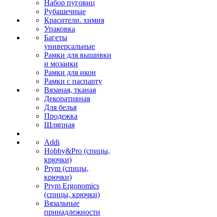
Набор пуговиц
Рубашечные
Красители. химия
Упаковка
Багеты
универсальные
Рамки для вышивки
и мозаики
Рамки для икон
Рамки с паспарту
Вязаная, тканая
Декоративная
Для белья
Продежка
Шляпная
Addi
Hobby&Pro (спицы,
крючки)
Prym (спицы,
крючки)
Prym Ergonomics
(спицы, крючки)
Вязальные
принадлежности