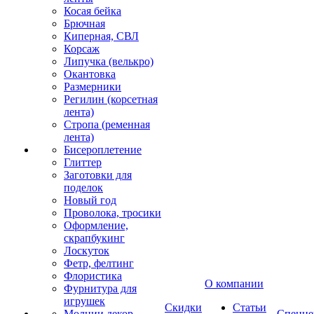
Косая бейка
Брючная
Киперная, СВЛ
Корсаж
Липучка (велькро)
Окантовка
Размерники
Регилин (корсетная
лента)
Стропа (ременная
лента)
Бисероплетение
Глиттер
Заготовки для
поделок
Новый год
Проволока, тросики
Оформление,
скрапбукинг
Лоскуток
Фетр, фелтинг
Флористика
О компании
Фурнитура для
игрушек
Скидки
Статьи
Молнии декор
Спецце