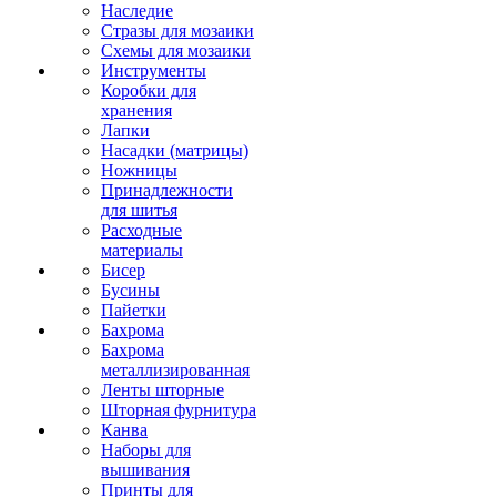
Наследие
Стразы для мозаики
Схемы для мозаики
Инструменты
Коробки для
хранения
Лапки
Насадки (матрицы)
Ножницы
Принадлежности
для шитья
Расходные
материалы
Бисер
Бусины
Пайетки
Бахрома
Бахрома
металлизированная
Ленты шторные
Шторная фурнитура
Канва
Наборы для
вышивания
Принты для