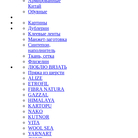
Армированные
Китай
Обувные
Картины
Дублерин
Клеевые ленты
Манжет-заготовка
Синтепон,
наполнитель
Ткань, сетка
Флизелин
ЛЮБЛЮ ВЯЗАТЬ
Пряжа из шерсти
ALIZE
ETROFIL
FIBRA NATURA
GAZZAL
HIMALAYA
KARTOPU
NAKO
KUTNOR
VITA
WOOL SEA
YARNART