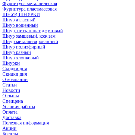
Фурнитура металлическая
Фурнитура пластмассовая
ШНУР, ШНУРКИ
Шнур атласный
Шнур вощенный
Шнур, нить, канат джутовый
Шнур замшевый, кож.зам
Шнур металлизированный
Шнур полиэфирный
Шнур разный
Шнур хлопковый
Шнурки
Скидки дня
Скидки дня
О компании
Статьи
Новости
Отзывы
Спеццена
Условия работы
Оплата
Доставка
Полезная информация
Акции
Бренды