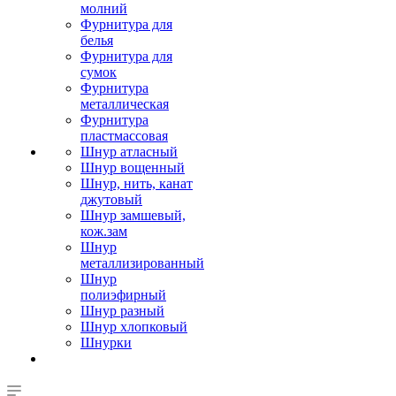
молний
Фурнитура для
белья
Фурнитура для
сумок
Фурнитура
металлическая
Фурнитура
пластмассовая
Шнур атласный
Шнур вощенный
Шнур, нить, канат
джутовый
Шнур замшевый,
кож.зам
Шнур
металлизированный
Шнур
полиэфирный
Шнур разный
Шнур хлопковый
Шнурки