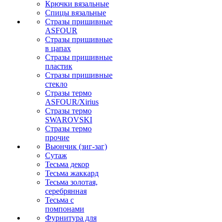
Крючки вязальные
Спицы вязальные
Стразы пришивные
ASFOUR
Стразы пришивные
в цапах
Стразы пришивные
пластик
Стразы пришивные
стекло
Стразы термо
ASFOUR/Xirius
Стразы термо
SWAROVSKI
Стразы термо
прочие
Вьюнчик (зиг-заг)
Сутаж
Тесьма декор
Тесьма жаккард
Тесьма золотая,
серебрянная
Тесьма с
помпонами
Фурнитура для