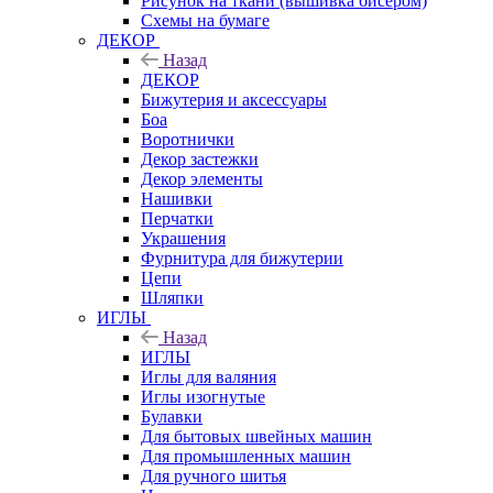
Рисунок на ткани (вышивка бисером)
Схемы на бумаге
ДЕКОР
Назад
ДЕКОР
Бижутерия и аксессуары
Боа
Воротнички
Декор застежки
Декор элементы
Нашивки
Перчатки
Украшения
Фурнитура для бижутерии
Цепи
Шляпки
ИГЛЫ
Назад
ИГЛЫ
Иглы для валяния
Иглы изогнутые
Булавки
Для бытовых швейных машин
Для промышленных машин
Для ручного шитья