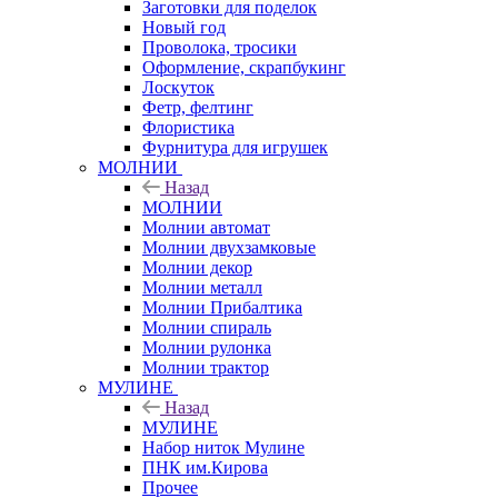
Заготовки для поделок
Новый год
Проволока, тросики
Оформление, скрапбукинг
Лоскуток
Фетр, фелтинг
Флористика
Фурнитура для игрушек
МОЛНИИ
Назад
МОЛНИИ
Молнии автомат
Молнии двухзамковые
Молнии декор
Молнии металл
Молнии Прибалтика
Молнии спираль
Молнии рулонка
Молнии трактор
МУЛИНЕ
Назад
МУЛИНЕ
Набор ниток Мулине
ПНК им.Кирова
Прочее