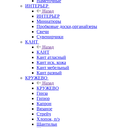
Наметочные
ИНТЕРЬЕР
Назад
ИНТЕРЬЕР
Миниатюры
Пробковые доски,органайзеры
Свечи
Сувенирчики
КАНТ
Назад
КАНТ
Кант атласный
Кант иск. кожа
Кант мебельный
Кант разный
КРУЖЕВО
Назад
КРУЖЕВО
Гинза
Гипюр
Капрон
Вязаное
Стрейч
Хлопок, п/э
Шантильи