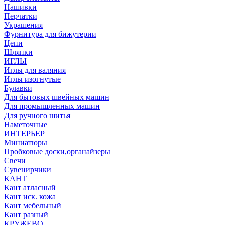
Нашивки
Перчатки
Украшения
Фурнитура для бижутерии
Цепи
Шляпки
ИГЛЫ
Иглы для валяния
Иглы изогнутые
Булавки
Для бытовых швейных машин
Для промышленных машин
Для ручного шитья
Наметочные
ИНТЕРЬЕР
Миниатюры
Пробковые доски,органайзеры
Свечи
Сувенирчики
КАНТ
Кант атласный
Кант иск. кожа
Кант мебельный
Кант разный
КРУЖЕВО