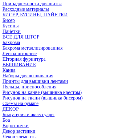
Принадлежности для шитья
Расходные материалы
БИСЕР, БУСИНЫ, ПАЙЕТКИ
Бисер
Бусины
Пайетки
ВСЕ ДЛЯ ШТОР
Бахрома
Бахрома металлизированная
Ленты шторные
Шторная фурнитура
ВЫШИВАНИЕ
Канва
Наборы для вышивания
Принты для вышивки лентами
Пяльцы, приспособления
Рисунок на канве (вышивка крестом)
Рисунок на ткани (вышивка бисером)
Схемы на бумаге
ДЕКОР
Бижутерия и аксессуары
Боа
Воротнички
Декор застежки
Декор элементы