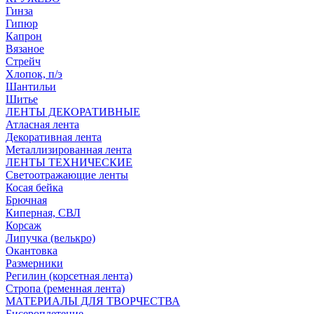
Гинза
Гипюр
Капрон
Вязаное
Стрейч
Хлопок, п/э
Шантильи
Шитье
ЛЕНТЫ ДЕКОРАТИВНЫЕ
Атласная лента
Декоративная лента
Металлизированная лента
ЛЕНТЫ ТЕХНИЧЕСКИЕ
Светоотражающие ленты
Косая бейка
Брючная
Киперная, СВЛ
Корсаж
Липучка (велькро)
Окантовка
Размерники
Регилин (корсетная лента)
Стропа (ременная лента)
МАТЕРИАЛЫ ДЛЯ ТВОРЧЕСТВА
Бисероплетение