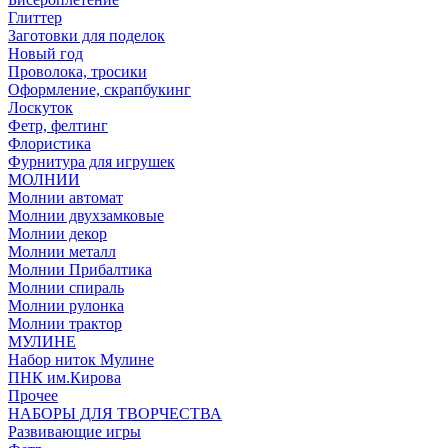
Глиттер
Заготовки для поделок
Новый год
Проволока, тросики
Оформление, скрапбукинг
Лоскуток
Фетр, фелтинг
Флористика
Фурнитура для игрушек
МОЛНИИ
Молнии автомат
Молнии двухзамковые
Молнии декор
Молнии металл
Молнии Прибалтика
Молнии спираль
Молнии рулонка
Молнии трактор
МУЛИНЕ
Набор ниток Мулине
ПНК им.Кирова
Прочее
НАБОРЫ ДЛЯ ТВОРЧЕСТВА
Развивающие игры