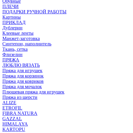
Обувные
ПЛЕЧИ
ПОДАРКИ РУЧНОЙ РАБОТЫ
Картины
ПРИКЛАД
Дублерин
Клеевые ленты
Манжет-заготовка
Синтепон, наполнитель
Ткань, сетка
Флизелин
ПРЯЖА
ЛЮБЛЮ ВЯЗАТЬ
Пряжа для игрушек
Пряжа для корзинок
Пряжа для ковриков
Пряжа для мочалок
Плюшевая пряжа для игрушек
Пряжа из шерсти
ALIZE
ETROFIL
FIBRA NATURA
GAZZAL
HIMALAYA
KARTOPU