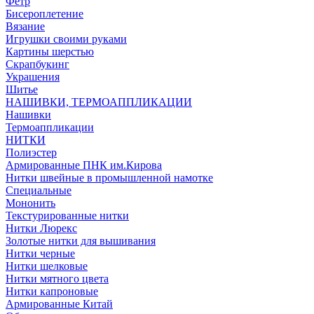
Фетр
Бисероплетение
Вязание
Игрушки своими руками
Картины шерстью
Скрапбукинг
Украшения
Шитье
НАШИВКИ, ТЕРМОАППЛИКАЦИИ
Нашивки
Термоаппликации
НИТКИ
Полиэстер
Армированные ПНК им.Кирова
Нитки швейные в промышленной намотке
Специальные
Мононить
Текстурированные нитки
Нитки Люрекс
Золотые нитки для вышивания
Нитки черные
Нитки шелковые
Нитки мятного цвета
Нитки капроновые
Армированные Китай