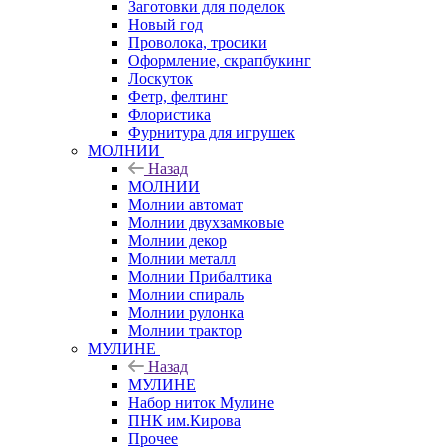
Заготовки для поделок
Новый год
Проволока, тросики
Оформление, скрапбукинг
Лоскуток
Фетр, фелтинг
Флористика
Фурнитура для игрушек
МОЛНИИ
Назад
МОЛНИИ
Молнии автомат
Молнии двухзамковые
Молнии декор
Молнии металл
Молнии Прибалтика
Молнии спираль
Молнии рулонка
Молнии трактор
МУЛИНЕ
Назад
МУЛИНЕ
Набор ниток Мулине
ПНК им.Кирова
Прочее