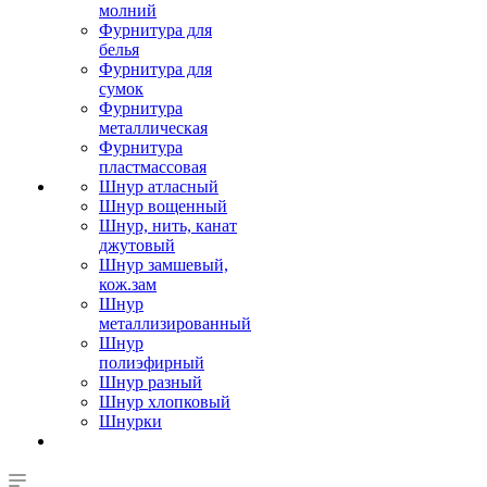
молний
Фурнитура для
белья
Фурнитура для
сумок
Фурнитура
металлическая
Фурнитура
пластмассовая
Шнур атласный
Шнур вощенный
Шнур, нить, канат
джутовый
Шнур замшевый,
кож.зам
Шнур
металлизированный
Шнур
полиэфирный
Шнур разный
Шнур хлопковый
Шнурки