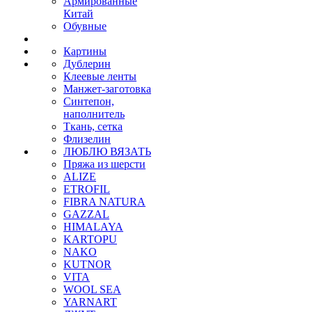
Армированные
Китай
Обувные
Картины
Дублерин
Клеевые ленты
Манжет-заготовка
Синтепон,
наполнитель
Ткань, сетка
Флизелин
ЛЮБЛЮ ВЯЗАТЬ
Пряжа из шерсти
ALIZE
ETROFIL
FIBRA NATURA
GAZZAL
HIMALAYA
KARTOPU
NAKO
KUTNOR
VITA
WOOL SEA
YARNART