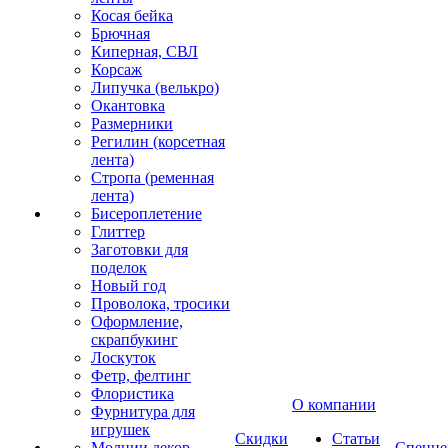
Косая бейка
Брючная
Киперная, СВЛ
Корсаж
Липучка (велькро)
Окантовка
Размерники
Регилин (корсетная
лента)
Стропа (ременная
лента)
Бисероплетение
Глиттер
Заготовки для
поделок
Новый год
Проволока, тросики
Оформление,
скрапбукинг
Лоскуток
Фетр, фелтинг
Флористика
О компании
Фурнитура для
игрушек
Скидки
Статьи
Молнии декор
Спецце