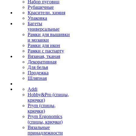
Набор пуговиц
Рубашечные
Красители. химия
Упаковка
Багеты
универсальные
Рамки для вышивки
и мозаики
Рамки для икон
Рамки с паспарту
Вязаная, тканая
Декоративная
Для белья
Продежка
Шляпная
Addi
Hobby&Pro (спицы,
крючки)
Prym (спицы,
крючки)
Prym Ergonomics
(спицы, крючки)
Вязальные
принадлежности