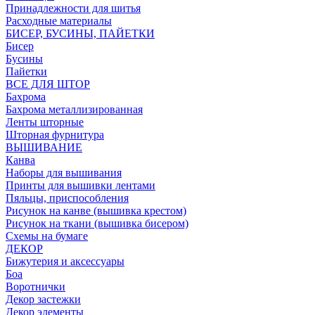
Принадлежности для шитья
Расходные материалы
БИСЕР, БУСИНЫ, ПАЙЕТКИ
Бисер
Бусины
Пайетки
ВСЕ ДЛЯ ШТОР
Бахрома
Бахрома металлизированная
Ленты шторные
Шторная фурнитура
ВЫШИВАНИЕ
Канва
Наборы для вышивания
Принты для вышивки лентами
Пяльцы, приспособления
Рисунок на канве (вышивка крестом)
Рисунок на ткани (вышивка бисером)
Схемы на бумаге
ДЕКОР
Бижутерия и аксессуары
Боа
Воротнички
Декор застежки
Декор элементы