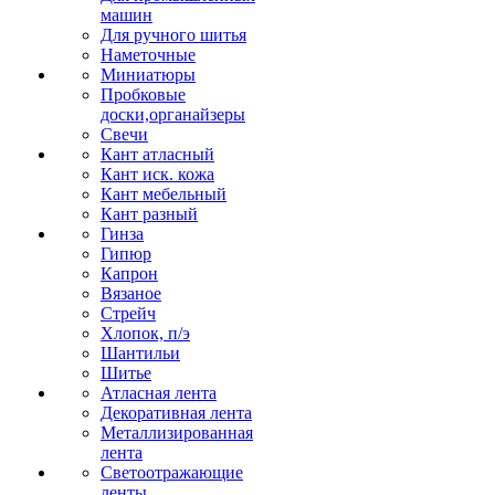
машин
Для ручного шитья
Наметочные
Миниатюры
Пробковые
доски,органайзеры
Свечи
Кант атласный
Кант иск. кожа
Кант мебельный
Кант разный
Гинза
Гипюр
Капрон
Вязаное
Стрейч
Хлопок, п/э
Шантильи
Шитье
Атласная лента
Декоративная лента
Металлизированная
лента
Светоотражающие
ленты