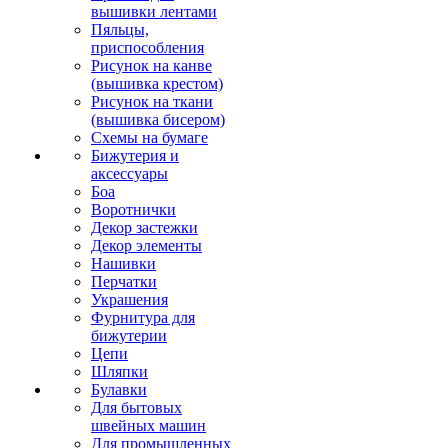
вышивки лентами
Пяльцы,
приспособления
Рисунок на канве
(вышивка крестом)
Рисунок на ткани
(вышивка бисером)
Схемы на бумаге
Бижутерия и
аксессуары
Боа
Воротнички
Декор застежки
Декор элементы
Нашивки
Перчатки
Украшения
Фурнитура для
бижутерии
Цепи
Шляпки
Булавки
Для бытовых
швейных машин
Для промышленных