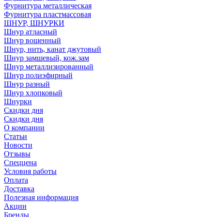
Фурнитура металлическая
Фурнитура пластмассовая
ШНУР, ШНУРКИ
Шнур атласный
Шнур вощенный
Шнур, нить, канат джутовый
Шнур замшевый, кож.зам
Шнур металлизированный
Шнур полиэфирный
Шнур разный
Шнур хлопковый
Шнурки
Скидки дня
Скидки дня
О компании
Статьи
Новости
Отзывы
Спеццена
Условия работы
Оплата
Доставка
Полезная информация
Акции
Бренды