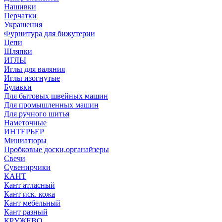
Нашивки
Перчатки
Украшения
Фурнитура для бижутерии
Цепи
Шляпки
ИГЛЫ
Иглы для валяния
Иглы изогнутые
Булавки
Для бытовых швейных машин
Для промышленных машин
Для ручного шитья
Наметочные
ИНТЕРЬЕР
Миниатюры
Пробковые доски,органайзеры
Свечи
Сувенирчики
КАНТ
Кант атласный
Кант иск. кожа
Кант мебельный
Кант разный
КРУЖЕВО