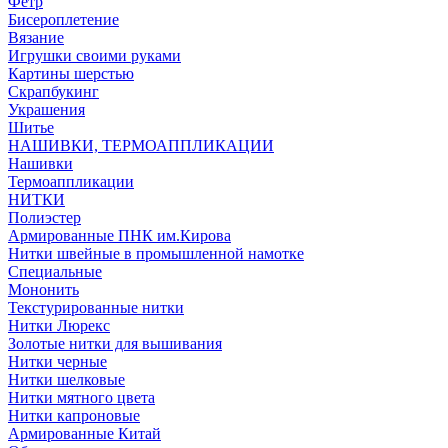
Фетр
Бисероплетение
Вязание
Игрушки своими руками
Картины шерстью
Скрапбукинг
Украшения
Шитье
НАШИВКИ, ТЕРМОАППЛИКАЦИИ
Нашивки
Термоаппликации
НИТКИ
Полиэстер
Армированные ПНК им.Кирова
Нитки швейные в промышленной намотке
Специальные
Мононить
Текстурированные нитки
Нитки Люрекс
Золотые нитки для вышивания
Нитки черные
Нитки шелковые
Нитки мятного цвета
Нитки капроновые
Армированные Китай