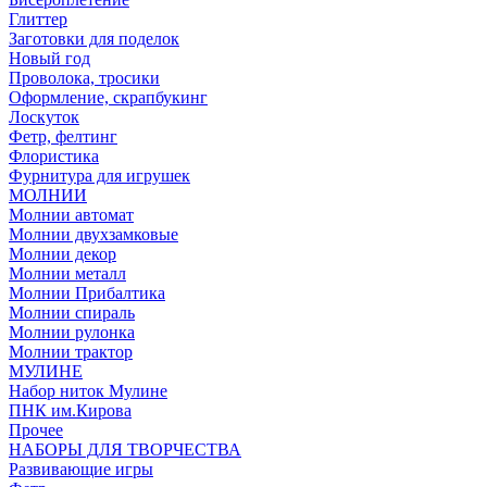
Глиттер
Заготовки для поделок
Новый год
Проволока, тросики
Оформление, скрапбукинг
Лоскуток
Фетр, фелтинг
Флористика
Фурнитура для игрушек
МОЛНИИ
Молнии автомат
Молнии двухзамковые
Молнии декор
Молнии металл
Молнии Прибалтика
Молнии спираль
Молнии рулонка
Молнии трактор
МУЛИНЕ
Набор ниток Мулине
ПНК им.Кирова
Прочее
НАБОРЫ ДЛЯ ТВОРЧЕСТВА
Развивающие игры