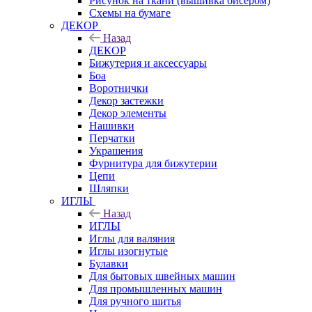
Рисунок на ткани (вышивка бисером)
Схемы на бумаге
ДЕКОР
Назад
ДЕКОР
Бижутерия и аксессуары
Боа
Воротнички
Декор застежки
Декор элементы
Нашивки
Перчатки
Украшения
Фурнитура для бижутерии
Цепи
Шляпки
ИГЛЫ
Назад
ИГЛЫ
Иглы для валяния
Иглы изогнутые
Булавки
Для бытовых швейных машин
Для промышленных машин
Для ручного шитья