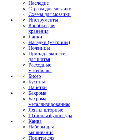
Наследие
Стразы для мозаики
Схемы для мозаики
Инструменты
Коробки для
хранения
Лапки
Насадки (матрицы)
Ножницы
Принадлежности
для шитья
Расходные
материалы
Бисер
Бусины
Пайетки
Бахрома
Бахрома
металлизированная
Ленты шторные
Шторная фурнитура
Канва
Наборы для
вышивания
Принты для