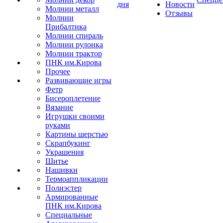
дня
Новости
Молнии металл
Отзывы
Молнии
Прибалтика
Молнии спираль
Молнии рулонка
Молнии трактор
ПНК им.Кирова
Прочее
Развивающие игры
Фетр
Бисероплетение
Вязание
Игрушки своими
руками
Картины шерстью
Скрапбукинг
Украшения
Шитье
Нашивки
Термоаппликации
Полиэстер
Армированные
ПНК им.Кирова
Специальные