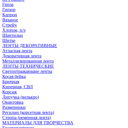
Гинза
Гипюр
Капрон
Вязаное
Стрейч
Хлопок, п/э
Шантильи
Шитье
ЛЕНТЫ ДЕКОРАТИВНЫЕ
Атласная лента
Декоративная лента
Металлизированная лента
ЛЕНТЫ ТЕХНИЧЕСКИЕ
Светоотражающие ленты
Косая бейка
Брючная
Киперная, СВЛ
Корсаж
Липучка (велькро)
Окантовка
Размерники
Регилин (корсетная лента)
Стропа (ременная лента)
МАТЕРИАЛЫ ДЛЯ ТВОРЧЕСТВА
Бисероплетение