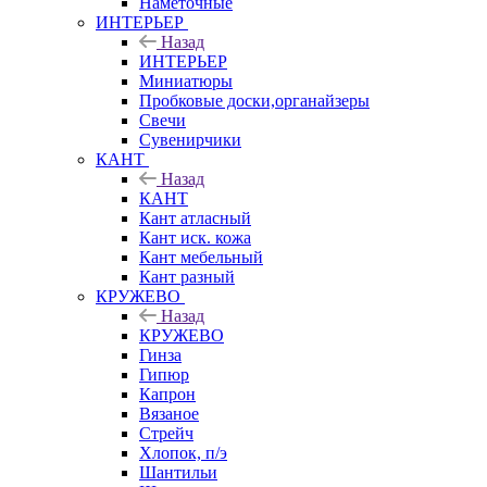
Наметочные
ИНТЕРЬЕР
Назад
ИНТЕРЬЕР
Миниатюры
Пробковые доски,органайзеры
Свечи
Сувенирчики
КАНТ
Назад
КАНТ
Кант атласный
Кант иск. кожа
Кант мебельный
Кант разный
КРУЖЕВО
Назад
КРУЖЕВО
Гинза
Гипюр
Капрон
Вязаное
Стрейч
Хлопок, п/э
Шантильи