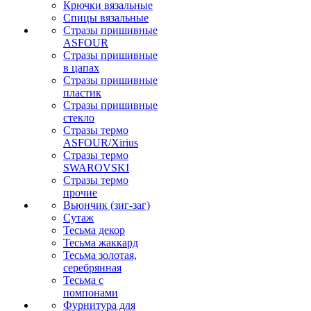
Крючки вязальные
Спицы вязальные
Стразы пришивные
ASFOUR
Стразы пришивные
в цапах
Стразы пришивные
пластик
Стразы пришивные
стекло
Стразы термо
ASFOUR/Xirius
Стразы термо
SWAROVSKI
Стразы термо
прочие
Вьюнчик (зиг-заг)
Сутаж
Тесьма декор
Тесьма жаккард
Тесьма золотая,
серебрянная
Тесьма с
помпонами
Фурнитура для