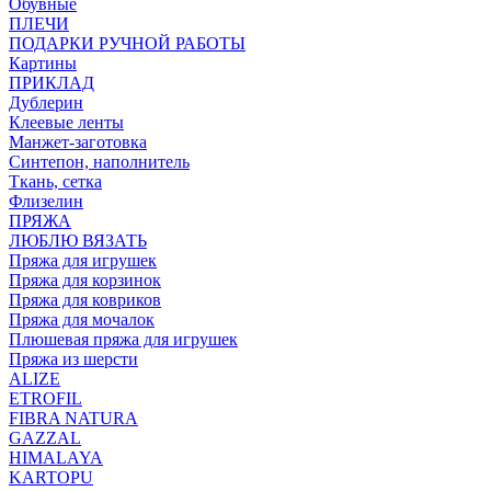
Обувные
ПЛЕЧИ
ПОДАРКИ РУЧНОЙ РАБОТЫ
Картины
ПРИКЛАД
Дублерин
Клеевые ленты
Манжет-заготовка
Синтепон, наполнитель
Ткань, сетка
Флизелин
ПРЯЖА
ЛЮБЛЮ ВЯЗАТЬ
Пряжа для игрушек
Пряжа для корзинок
Пряжа для ковриков
Пряжа для мочалок
Плюшевая пряжа для игрушек
Пряжа из шерсти
ALIZE
ETROFIL
FIBRA NATURA
GAZZAL
HIMALAYA
KARTOPU