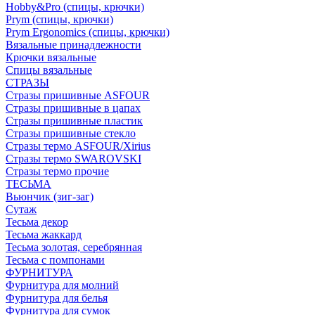
Hobby&Pro (спицы, крючки)
Prym (спицы, крючки)
Prym Ergonomics (спицы, крючки)
Вязальные принадлежности
Крючки вязальные
Спицы вязальные
СТРАЗЫ
Стразы пришивные ASFOUR
Стразы пришивные в цапах
Стразы пришивные пластик
Стразы пришивные стекло
Стразы термо ASFOUR/Xirius
Стразы термо SWAROVSKI
Стразы термо прочие
ТЕСЬМА
Вьюнчик (зиг-заг)
Сутаж
Тесьма декор
Тесьма жаккард
Тесьма золотая, серебрянная
Тесьма с помпонами
ФУРНИТУРА
Фурнитура для молний
Фурнитура для белья
Фурнитура для сумок