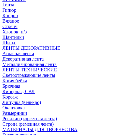
Гинза
Гипюр
Капрон
Вязаное
Стрейч
Хлопок, п/э
Шантильи
Шитье
ЛЕНТЫ ДЕКОРАТИВНЫЕ
Атласная лента
Декоративная лента
Металлизированная лента
ЛЕНТЫ ТЕХНИЧЕСКИЕ
Светоотражающие ленты
Косая бейка
Брючная
Киперная, СВЛ
Корсаж
Липучка (велькро)
Окантовка
Размерники
Регилин (корсетная лента)
Стропа (ременная лента)
МАТЕРИАЛЫ ДЛЯ ТВОРЧЕСТВА
Бисероплетение