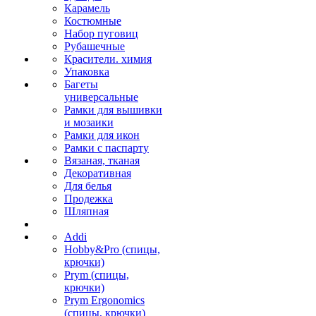
Карамель
Костюмные
Набор пуговиц
Рубашечные
Красители. химия
Упаковка
Багеты
универсальные
Рамки для вышивки
и мозаики
Рамки для икон
Рамки с паспарту
Вязаная, тканая
Декоративная
Для белья
Продежка
Шляпная
Addi
Hobby&Pro (спицы,
крючки)
Prym (спицы,
крючки)
Prym Ergonomics
(спицы, крючки)