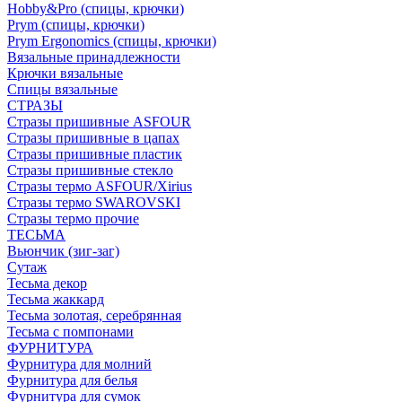
Hobby&Pro (спицы, крючки)
Prym (спицы, крючки)
Prym Ergonomics (спицы, крючки)
Вязальные принадлежности
Крючки вязальные
Спицы вязальные
СТРАЗЫ
Стразы пришивные ASFOUR
Стразы пришивные в цапах
Стразы пришивные пластик
Стразы пришивные стекло
Стразы термо ASFOUR/Xirius
Стразы термо SWAROVSKI
Стразы термо прочие
ТЕСЬМА
Вьюнчик (зиг-заг)
Сутаж
Тесьма декор
Тесьма жаккард
Тесьма золотая, серебрянная
Тесьма с помпонами
ФУРНИТУРА
Фурнитура для молний
Фурнитура для белья
Фурнитура для сумок