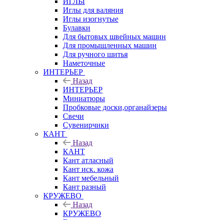
ИГЛЫ
Иглы для валяния
Иглы изогнутые
Булавки
Для бытовых швейных машин
Для промышленных машин
Для ручного шитья
Наметочные
ИНТЕРЬЕР
Назад
ИНТЕРЬЕР
Миниатюры
Пробковые доски,органайзеры
Свечи
Сувенирчики
КАНТ
Назад
КАНТ
Кант атласный
Кант иск. кожа
Кант мебельный
Кант разный
КРУЖЕВО
Назад
КРУЖЕВО