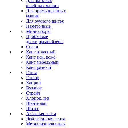
Для бытовых
швейных машин
Для промышленных
машин
Для ручного шитья
Наметочные
Миниатюры
Пробковые
доски,органайзеры
Свечи
Кант атласный
Кант иск. кожа
Кант мебельный
Кант разный
Гинза
Гипюр
Капрон
Вязаное
Стрейч
Хлопок, п/э
Шантильи
Шитье
Атласная лента
Декоративная лента
Металлизированная