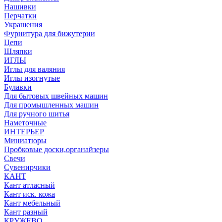
Нашивки
Перчатки
Украшения
Фурнитура для бижутерии
Цепи
Шляпки
ИГЛЫ
Иглы для валяния
Иглы изогнутые
Булавки
Для бытовых швейных машин
Для промышленных машин
Для ручного шитья
Наметочные
ИНТЕРЬЕР
Миниатюры
Пробковые доски,органайзеры
Свечи
Сувенирчики
КАНТ
Кант атласный
Кант иск. кожа
Кант мебельный
Кант разный
КРУЖЕВО