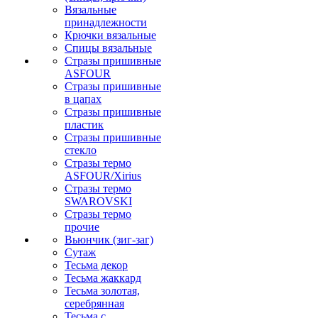
Вязальные
принадлежности
Крючки вязальные
Спицы вязальные
Стразы пришивные
ASFOUR
Стразы пришивные
в цапах
Стразы пришивные
пластик
Стразы пришивные
стекло
Стразы термо
ASFOUR/Xirius
Стразы термо
SWAROVSKI
Стразы термо
прочие
Вьюнчик (зиг-заг)
Сутаж
Тесьма декор
Тесьма жаккард
Тесьма золотая,
серебрянная
Тесьма с