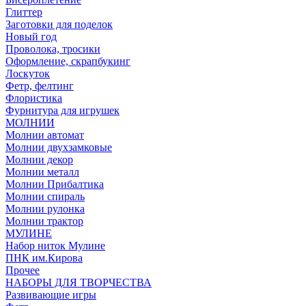
Глиттер
Заготовки для поделок
Новый год
Проволока, тросики
Оформление, скрапбукинг
Лоскуток
Фетр, фелтинг
Флористика
Фурнитура для игрушек
МОЛНИИ
Молнии автомат
Молнии двухзамковые
Молнии декор
Молнии металл
Молнии Прибалтика
Молнии спираль
Молнии рулонка
Молнии трактор
МУЛИНЕ
Набор ниток Мулине
ПНК им.Кирова
Прочее
НАБОРЫ ДЛЯ ТВОРЧЕСТВА
Развивающие игры