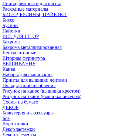
Принадлежности для шитья
Расходные материалы
БИСЕР, БУСИНЫ, ПАЙЕТКИ
Бисер
Бусины
Пайетки
ВСЕ ДЛЯ ШТОР
Бахрома
Бахрома металлизированная
Ленты шторные
Шторная фурнитура
ВЫШИВАНИЕ
Канва
Наборы для вышивания
Принты для вышивки лентами
Пяльцы, приспособления
Рисунок на канве (вышивка крестом)
Рисунок на ткани (вышивка бисером)
Схемы на бумаге
ДЕКОР
Бижутерия и аксессуары
Боа
Воротнички
Декор застежки
Декор элементы