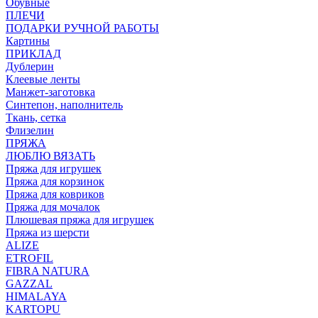
Обувные
ПЛЕЧИ
ПОДАРКИ РУЧНОЙ РАБОТЫ
Картины
ПРИКЛАД
Дублерин
Клеевые ленты
Манжет-заготовка
Синтепон, наполнитель
Ткань, сетка
Флизелин
ПРЯЖА
ЛЮБЛЮ ВЯЗАТЬ
Пряжа для игрушек
Пряжа для корзинок
Пряжа для ковриков
Пряжа для мочалок
Плюшевая пряжа для игрушек
Пряжа из шерсти
ALIZE
ETROFIL
FIBRA NATURA
GAZZAL
HIMALAYA
KARTOPU