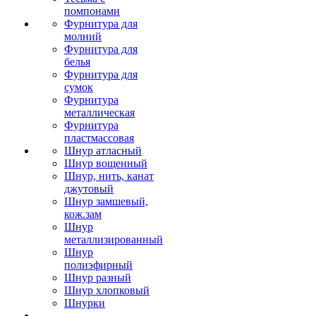
помпонами
Фурнитура для
молний
Фурнитура для
белья
Фурнитура для
сумок
Фурнитура
металлическая
Фурнитура
пластмассовая
Шнур атласный
Шнур вощенный
Шнур, нить, канат
джутовый
Шнур замшевый,
кож.зам
Шнур
металлизированный
Шнур
полиэфирный
Шнур разный
Шнур хлопковый
Шнурки