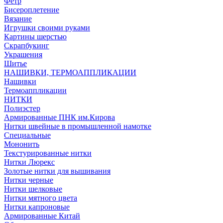
Фетр
Бисероплетение
Вязание
Игрушки своими руками
Картины шерстью
Скрапбукинг
Украшения
Шитье
НАШИВКИ, ТЕРМОАППЛИКАЦИИ
Нашивки
Термоаппликации
НИТКИ
Полиэстер
Армированные ПНК им.Кирова
Нитки швейные в промышленной намотке
Специальные
Мононить
Текстурированные нитки
Нитки Люрекс
Золотые нитки для вышивания
Нитки черные
Нитки шелковые
Нитки мятного цвета
Нитки капроновые
Армированные Китай