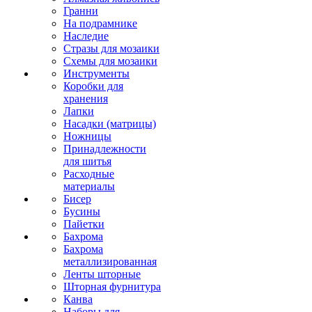
Гранни
На подрамнике
Наследие
Стразы для мозаики
Схемы для мозаики
Инструменты
Коробки для
хранения
Лапки
Насадки (матрицы)
Ножницы
Принадлежности
для шитья
Расходные
материалы
Бисер
Бусины
Пайетки
Бахрома
Бахрома
металлизированная
Ленты шторные
Шторная фурнитура
Канва
Наборы для