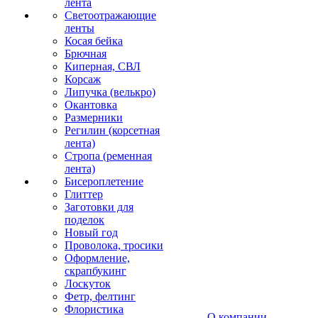
лента
Светоотражающие
ленты
Косая бейка
Брючная
Киперная, СВЛ
Корсаж
Липучка (велькро)
Окантовка
Размерники
Регилин (корсетная
лента)
Стропа (ременная
лента)
Бисероплетение
Глиттер
Заготовки для
поделок
Новый год
Проволока, тросики
Оформление,
скрапбукинг
Лоскуток
Фетр, фелтинг
Флористика
О компании