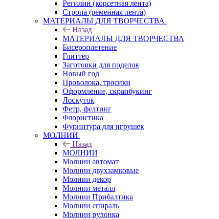
Регилин (корсетная лента)
Стропа (ременная лента)
МАТЕРИАЛЫ ДЛЯ ТВОРЧЕСТВА
Назад
МАТЕРИАЛЫ ДЛЯ ТВОРЧЕСТВА
Бисероплетение
Глиттер
Заготовки для поделок
Новый год
Проволока, тросики
Оформление, скрапбукинг
Лоскуток
Фетр, фелтинг
Флористика
Фурнитура для игрушек
МОЛНИИ
Назад
МОЛНИИ
Молнии автомат
Молнии двухзамковые
Молнии декор
Молнии металл
Молнии Прибалтика
Молнии спираль
Молнии рулонка