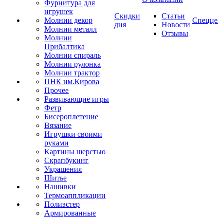
Фурнитура для
игрушек
Скидки
Статьи
Молнии декор
Спецце
дня
Новости
Молнии металл
Отзывы
Молнии
Прибалтика
Молнии спираль
Молнии рулонка
Молнии трактор
ПНК им.Кирова
Прочее
Развивающие игры
Фетр
Бисероплетение
Вязание
Игрушки своими
руками
Картины шерстью
Скрапбукинг
Украшения
Шитье
Нашивки
Термоаппликации
Полиэстер
Армированные