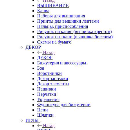
Назад
ВЫШИВАНИЕ
Канва
Наборы для вышивания
Принты для вышивки лентами
Пяльцы, приспособления
Рисунок на канве (вышивка крестом)
Рисунок на ткани (вышивка бисером)
Схемы на бумаге
ДЕКОР
Назад
ДЕКОР
Бижутерия и аксессуары
Боа
Воротнички
Декор застежки
Декор элементы
Нашивки
Перчатки
Украшения
Фурнитура для бижутерии
Цепи
Шляпки
ИГЛЫ
Назад