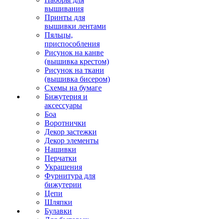
вышивания
Принты для
вышивки лентами
Пяльцы,
приспособления
Рисунок на канве
(вышивка крестом)
Рисунок на ткани
(вышивка бисером)
Схемы на бумаге
Бижутерия и
аксессуары
Боа
Воротнички
Декор застежки
Декор элементы
Нашивки
Перчатки
Украшения
Фурнитура для
бижутерии
Цепи
Шляпки
Булавки