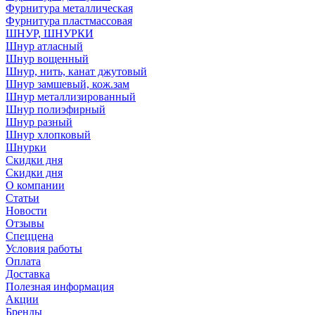
Фурнитура металлическая
Фурнитура пластмассовая
ШНУР, ШНУРКИ
Шнур атласный
Шнур вощенный
Шнур, нить, канат джутовый
Шнур замшевый, кож.зам
Шнур металлизированный
Шнур полиэфирный
Шнур разный
Шнур хлопковый
Шнурки
Скидки дня
Скидки дня
О компании
Статьи
Новости
Отзывы
Спеццена
Условия работы
Оплата
Доставка
Полезная информация
Акции
Бренды