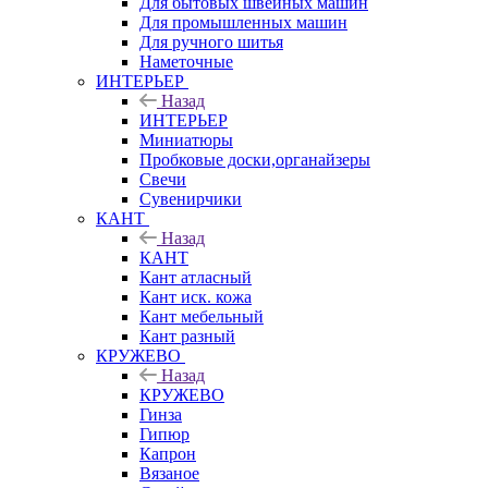
Для бытовых швейных машин
Для промышленных машин
Для ручного шитья
Наметочные
ИНТЕРЬЕР
Назад
ИНТЕРЬЕР
Миниатюры
Пробковые доски,органайзеры
Свечи
Сувенирчики
КАНТ
Назад
КАНТ
Кант атласный
Кант иск. кожа
Кант мебельный
Кант разный
КРУЖЕВО
Назад
КРУЖЕВО
Гинза
Гипюр
Капрон
Вязаное