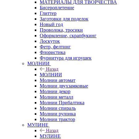
МАТЕРИАЛЫ ДЛЯ ТВОРЧЕСТВА
Бисероплетение
Глиттер
Заготовки для поделок
Новый год
Проволока, тросики
Оформление, скрапбукинг
Лоскуток
Фетр, фелтинг
Флористика
Фурнитура для игрушек
МОЛНИИ
Назад
МОЛНИИ
Молнии автомат
Молнии двухзамковые
Молнии декор
Молнии металл
Молнии Прибалтика
Молнии спираль
Молнии рулонка
Молнии трактор
МУЛИНЕ
Назад
МУЛИНЕ