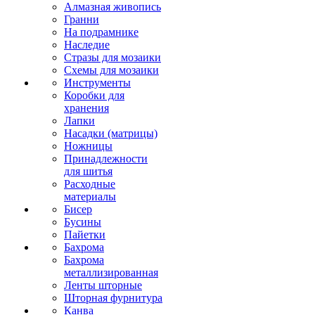
Алмазная живопись
Гранни
На подрамнике
Наследие
Стразы для мозаики
Схемы для мозаики
Инструменты
Коробки для
хранения
Лапки
Насадки (матрицы)
Ножницы
Принадлежности
для шитья
Расходные
материалы
Бисер
Бусины
Пайетки
Бахрома
Бахрома
металлизированная
Ленты шторные
Шторная фурнитура
Канва