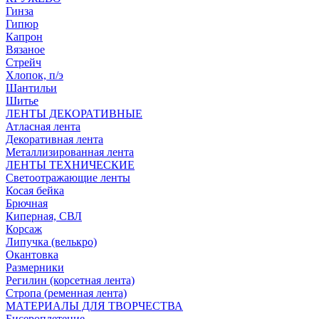
Гинза
Гипюр
Капрон
Вязаное
Стрейч
Хлопок, п/э
Шантильи
Шитье
ЛЕНТЫ ДЕКОРАТИВНЫЕ
Атласная лента
Декоративная лента
Металлизированная лента
ЛЕНТЫ ТЕХНИЧЕСКИЕ
Светоотражающие ленты
Косая бейка
Брючная
Киперная, СВЛ
Корсаж
Липучка (велькро)
Окантовка
Размерники
Регилин (корсетная лента)
Стропа (ременная лента)
МАТЕРИАЛЫ ДЛЯ ТВОРЧЕСТВА
Бисероплетение