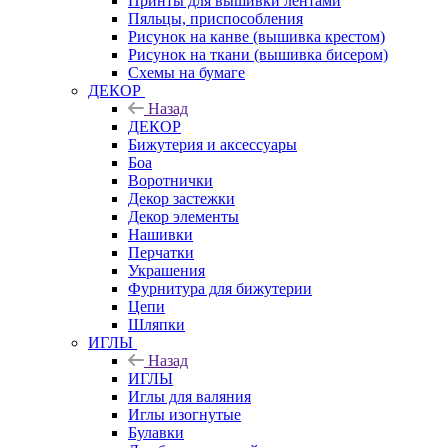
Принты для вышивки лентами
Пяльцы, приспособления
Рисунок на канве (вышивка крестом)
Рисунок на ткани (вышивка бисером)
Схемы на бумаге
ДЕКОР
Назад
ДЕКОР
Бижутерия и аксессуары
Боа
Воротнички
Декор застежки
Декор элементы
Нашивки
Перчатки
Украшения
Фурнитура для бижутерии
Цепи
Шляпки
ИГЛЫ
Назад
ИГЛЫ
Иглы для валяния
Иглы изогнутые
Булавки