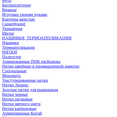
Фетр
Бисероплетение
Вязание
Игрушки своими руками
Картины шерстью
Скрапбукинг
Украшения
Шитье
НАШИВКИ, ТЕРМОАППЛИКАЦИИ
Нашивки
Термоаппликации
НИТКИ
Полиэстер
Армированные ПНК им.Кирова
Нитки швейные в промышленной намотке
Специальные
Мононить
Текстурированные нитки
Нитки Люрекс
Золотые нитки для вышивания
Нитки черные
Нитки шелковые
Нитки мятного цвета
Нитки капроновые
Армированные Китай