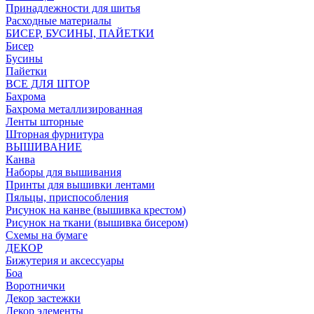
Принадлежности для шитья
Расходные материалы
БИСЕР, БУСИНЫ, ПАЙЕТКИ
Бисер
Бусины
Пайетки
ВСЕ ДЛЯ ШТОР
Бахрома
Бахрома металлизированная
Ленты шторные
Шторная фурнитура
ВЫШИВАНИЕ
Канва
Наборы для вышивания
Принты для вышивки лентами
Пяльцы, приспособления
Рисунок на канве (вышивка крестом)
Рисунок на ткани (вышивка бисером)
Схемы на бумаге
ДЕКОР
Бижутерия и аксессуары
Боа
Воротнички
Декор застежки
Декор элементы