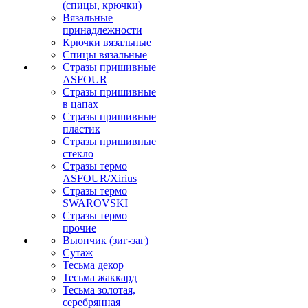
(спицы, крючки)
Вязальные
принадлежности
Крючки вязальные
Спицы вязальные
Стразы пришивные
ASFOUR
Стразы пришивные
в цапах
Стразы пришивные
пластик
Стразы пришивные
стекло
Стразы термо
ASFOUR/Xirius
Стразы термо
SWAROVSKI
Стразы термо
прочие
Вьюнчик (зиг-заг)
Сутаж
Тесьма декор
Тесьма жаккард
Тесьма золотая,
серебрянная