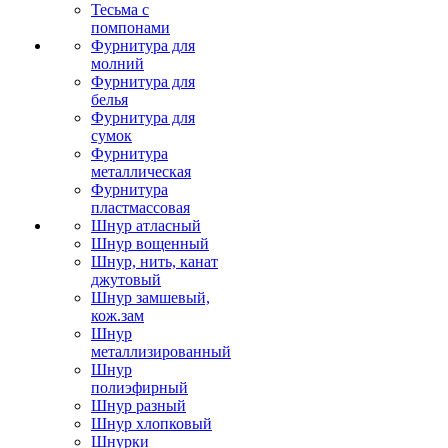
Тесьма с
помпонами
Фурнитура для
молний
Фурнитура для
белья
Фурнитура для
сумок
Фурнитура
металлическая
Фурнитура
пластмассовая
Шнур атласный
Шнур вощенный
Шнур, нить, канат
джутовый
Шнур замшевый,
кож.зам
Шнур
металлизированный
Шнур
полиэфирный
Шнур разный
Шнур хлопковый
Шнурки