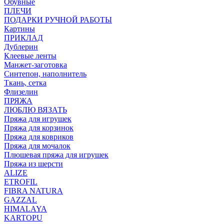
Обувные
ПЛЕЧИ
ПОДАРКИ РУЧНОЙ РАБОТЫ
Картины
ПРИКЛАД
Дублерин
Клеевые ленты
Манжет-заготовка
Синтепон, наполнитель
Ткань, сетка
Флизелин
ПРЯЖА
ЛЮБЛЮ ВЯЗАТЬ
Пряжа для игрушек
Пряжа для корзинок
Пряжа для ковриков
Пряжа для мочалок
Плюшевая пряжа для игрушек
Пряжа из шерсти
ALIZE
ETROFIL
FIBRA NATURA
GAZZAL
HIMALAYA
KARTOPU