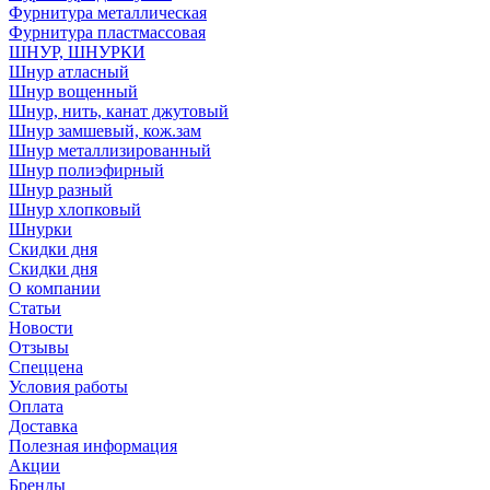
Фурнитура металлическая
Фурнитура пластмассовая
ШНУР, ШНУРКИ
Шнур атласный
Шнур вощенный
Шнур, нить, канат джутовый
Шнур замшевый, кож.зам
Шнур металлизированный
Шнур полиэфирный
Шнур разный
Шнур хлопковый
Шнурки
Скидки дня
Скидки дня
О компании
Статьи
Новости
Отзывы
Спеццена
Условия работы
Оплата
Доставка
Полезная информация
Акции
Бренды