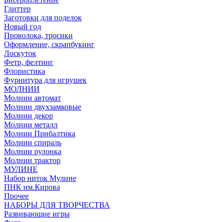
Глиттер
Заготовки для поделок
Новый год
Проволока, тросики
Оформление, скрапбукинг
Лоскуток
Фетр, фелтинг
Флористика
Фурнитура для игрушек
МОЛНИИ
Молнии автомат
Молнии двухзамковые
Молнии декор
Молнии металл
Молнии Прибалтика
Молнии спираль
Молнии рулонка
Молнии трактор
МУЛИНЕ
Набор ниток Мулине
ПНК им.Кирова
Прочее
НАБОРЫ ДЛЯ ТВОРЧЕСТВА
Развивающие игры