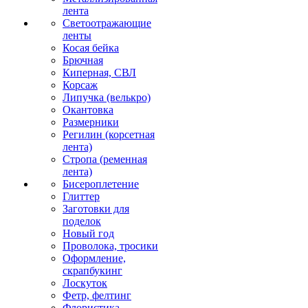
лента
Светоотражающие
ленты
Косая бейка
Брючная
Киперная, СВЛ
Корсаж
Липучка (велькро)
Окантовка
Размерники
Регилин (корсетная
лента)
Стропа (ременная
лента)
Бисероплетение
Глиттер
Заготовки для
поделок
Новый год
Проволока, тросики
Оформление,
скрапбукинг
Лоскуток
Фетр, фелтинг
Флористика