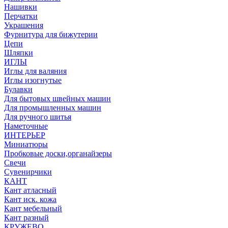
Нашивки
Перчатки
Украшения
Фурнитура для бижутерии
Цепи
Шляпки
ИГЛЫ
Иглы для валяния
Иглы изогнутые
Булавки
Для бытовых швейных машин
Для промышленных машин
Для ручного шитья
Наметочные
ИНТЕРЬЕР
Миниатюры
Пробковые доски,органайзеры
Свечи
Сувенирчики
КАНТ
Кант атласный
Кант иск. кожа
Кант мебельный
Кант разный
КРУЖЕВО