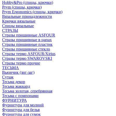
Hobby&Pro (спицы, крючки)
Prym (спицы, крючки)
Prym Ergonomics (спицы, крючки)
Вязальные принадлежности
Крючки вязальные
Спицы вязальные
СТРАЗЫ
Стразы пришивные ASFOUR
Стразы пришивные в цапах
Стразы пришивные пластик
Стразы пришивные стекло
Стразы термо ASFOUR/Xirius
Стразы термо SWAROVSKI
Стразы термо прочие
ТЕСЬМА
Вьюнчик (зиг-заг)
Сутаж
Тесьма декор
Тесьма жаккард
Тесьма золотая, серебрянная
Тесьма с помпонами
ФУРНИТУРА
Фурнитура для молний
Фурнитура для белья
Фурнитура для сумок