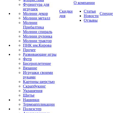
О компании
Фурнитура для
игрушек
Скидки
Статьи
Молнии декор
Спецце
дня
Новости
Молнии металл
Отзывы
Молнии
Прибалтика
Молнии спираль
Молнии рулонка
Молнии трактор
ПНК им.Кирова
Прочее
Развивающие игры
Фетр
Бисероплетение
Вязание
Игрушки своими
руками
Картины шерстью
Скрапбукинг
Украшения
Шитье
Нашивки
Термоаппликации
Полиэстер