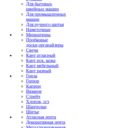
Для бытовых
швейных машин
Для промышленных
машин
Для ручного шитья
Наметочные
Миниатюры
Пробковые
доски,органайзеры
Свечи
Кант атласный
Кант иск. кожа
Кант мебельный
Кант разный
Гинза
Гипюр
Капрон
Вязаное
Стрейч
Хлопок, п/э
Шантильи
Шитье
Атласная лента
Декоративная лента
Металлизированная