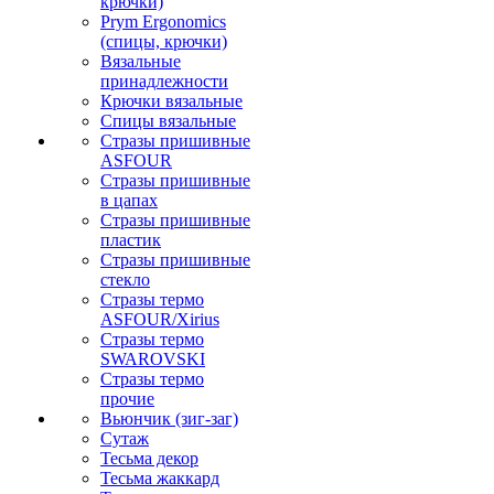
крючки)
Prym Ergonomics
(спицы, крючки)
Вязальные
принадлежности
Крючки вязальные
Спицы вязальные
Стразы пришивные
ASFOUR
Стразы пришивные
в цапах
Стразы пришивные
пластик
Стразы пришивные
стекло
Стразы термо
ASFOUR/Xirius
Стразы термо
SWAROVSKI
Стразы термо
прочие
Вьюнчик (зиг-заг)
Сутаж
Тесьма декор
Тесьма жаккард