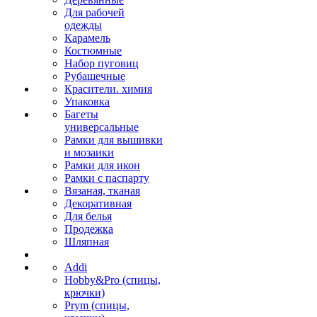
Для рабочей
одежды
Карамель
Костюмные
Набор пуговиц
Рубашечные
Красители. химия
Упаковка
Багеты
универсальные
Рамки для вышивки
и мозаики
Рамки для икон
Рамки с паспарту
Вязаная, тканая
Декоративная
Для белья
Продежка
Шляпная
Addi
Hobby&Pro (спицы,
крючки)
Prym (спицы,