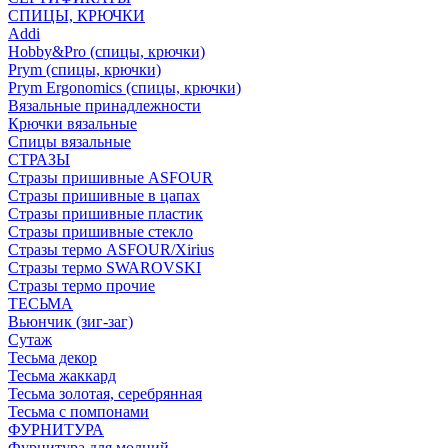
СПИЦЫ, КРЮЧКИ
Addi
Hobby&Pro (спицы, крючки)
Prym (спицы, крючки)
Prym Ergonomics (спицы, крючки)
Вязальные принадлежности
Крючки вязальные
Спицы вязальные
СТРАЗЫ
Стразы пришивные ASFOUR
Стразы пришивные в цапах
Стразы пришивные пластик
Стразы пришивные стекло
Стразы термо ASFOUR/Xirius
Стразы термо SWAROVSKI
Стразы термо прочие
ТЕСЬМА
Вьюнчик (зиг-заг)
Сутаж
Тесьма декор
Тесьма жаккард
Тесьма золотая, серебрянная
Тесьма с помпонами
ФУРНИТУРА
Фурнитура для молний