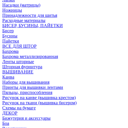
Насадки (матрицы)
Ножницы
Принадлежности для шитья
Расходные материалы
БИСЕР, БУСИНЫ, ПАЙЕТКИ
Бисер
Бусины
Пайетки
ВСЕ ДЛЯ ШТОР
Бахрома
Бахрома металлизированная
Ленты шторные
Шторная фурнитура
ВЫШИВАНИЕ
Канва
Наборы для вышивания
Принты для вышивки лентами
Пяльцы, приспособления
Рисунок на канве (вышивка крестом)
Рисунок на ткани (вышивка бисером)
Схемы на бумаге
ДЕКОР
Бижутерия и аксессуары
Боа