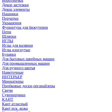
Воротнички
Декор застежки
Декор элементы
Нашивки
Перчатки
Украшения
Фурнитура для бижутерии
Цепи
Шляпки
ИГЛЫ
Иглы для валяния
Иглы изогнутые
Булавки
Для бытовых швейных машин
Для промышленных машин
Для ручного шитья
Наметочные
ИНТЕРЬЕР
Миниатюры
Пробковые доски,органайзеры
Свечи
Сувенирчики
КАНТ
Кант атласный
Кант иск. кожа