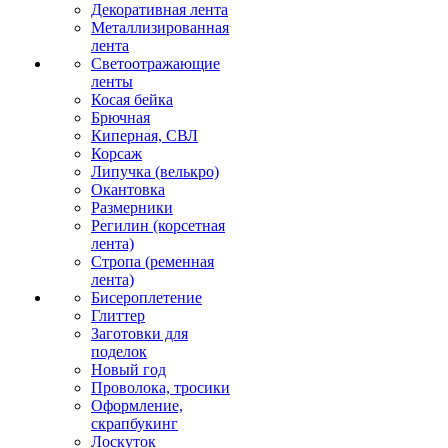
Декоративная лента
Металлизированная
лента
Светоотражающие
ленты
Косая бейка
Брючная
Киперная, СВЛ
Корсаж
Липучка (велькро)
Окантовка
Размерники
Регилин (корсетная
лента)
Стропа (ременная
лента)
Бисероплетение
Глиттер
Заготовки для
поделок
Новый год
Проволока, тросики
Оформление,
скрапбукинг
Лоскуток