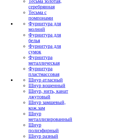
Тесьма золотая,
серебрянная
Тесьма с
помпонами
Фурнитура для
молний
Фурнитура для
белья
Фурнитура для
сумок
Фурнитура
металлическая
Фурнитура
пластмассовая
Шнур атласный
Шнур вощенный
Шнур, нить, канат
джутовый
Шнур замшевый,
кож.зам
Шнур
металлизированный
Шнур
полиэфирный
Шнур разный