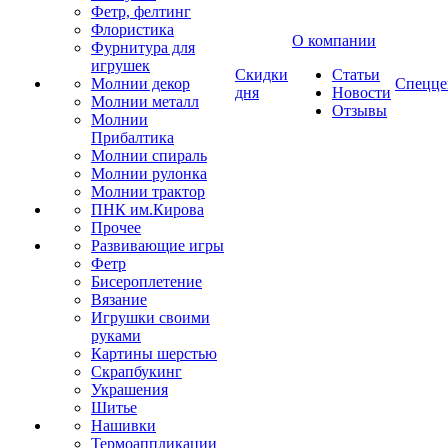
Фетр, фелтинг
Флористика
О компании
Фурнитура для
игрушек
Скидки
Статьи
Молнии декор
Спецце
дня
Новости
Молнии металл
Отзывы
Молнии
Прибалтика
Молнии спираль
Молнии рулонка
Молнии трактор
ПНК им.Кирова
Прочее
Развивающие игры
Фетр
Бисероплетение
Вязание
Игрушки своими
руками
Картины шерстью
Скрапбукинг
Украшения
Шитье
Нашивки
Термоаппликации