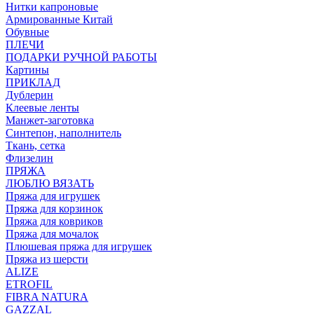
Нитки капроновые
Армированные Китай
Обувные
ПЛЕЧИ
ПОДАРКИ РУЧНОЙ РАБОТЫ
Картины
ПРИКЛАД
Дублерин
Клеевые ленты
Манжет-заготовка
Синтепон, наполнитель
Ткань, сетка
Флизелин
ПРЯЖА
ЛЮБЛЮ ВЯЗАТЬ
Пряжа для игрушек
Пряжа для корзинок
Пряжа для ковриков
Пряжа для мочалок
Плюшевая пряжа для игрушек
Пряжа из шерсти
ALIZE
ETROFIL
FIBRA NATURA
GAZZAL