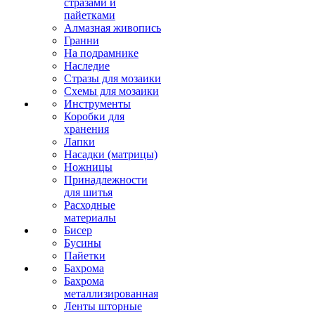
стразами и
пайетками
Алмазная живопись
Гранни
На подрамнике
Наследие
Стразы для мозаики
Схемы для мозаики
Инструменты
Коробки для
хранения
Лапки
Насадки (матрицы)
Ножницы
Принадлежности
для шитья
Расходные
материалы
Бисер
Бусины
Пайетки
Бахрома
Бахрома
металлизированная
Ленты шторные