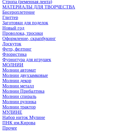
Стропа (ременная лента)
МАТЕРИАЛЫ ДЛЯ ТВОРЧЕСТВА
Бисероплетение
Глиттер
Заготовки для поделок
Новый год
Проволока, тросики
Оформление, скрапбукинг
Лоскуток
Фетр, фелтинг
Флористика
Фурнитура для игрушек
МОЛНИИ
Молнии автомат
Молнии двухзамковые
Молнии декор
Молнии металл
Молнии Прибалтика
Молнии спираль
Молнии рулонка
Молнии трактор
МУЛИНЕ
Набор ниток Мулине
ПНК им.Кирова
Прочее