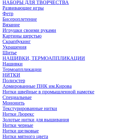
НАБОРЫ ДЛЯ ТВОРЧЕСТВА
Развивающие игры
Фетр
Бисероплетение
Вязание
Игрушки своими руками
Картины шерстью
Скрапбукинг
Украшения
Шитье
НАШИВКИ, ТЕРМОАППЛИКАЦИИ
Нашивки
Термоаппликации
НИТКИ
Полиэстер
Армированные ПНК им.Кирова
Нитки швейные в промышленной намотке
Специальные
Мононить
Текстурированные нитки
Нитки Люрекс
Золотые нитки для вышивания
Нитки черные
Нитки шелковые
Нитки мятного цвета