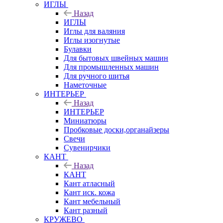
ИГЛЫ
Назад
ИГЛЫ
Иглы для валяния
Иглы изогнутые
Булавки
Для бытовых швейных машин
Для промышленных машин
Для ручного шитья
Наметочные
ИНТЕРЬЕР
Назад
ИНТЕРЬЕР
Миниатюры
Пробковые доски,органайзеры
Свечи
Сувенирчики
КАНТ
Назад
КАНТ
Кант атласный
Кант иск. кожа
Кант мебельный
Кант разный
КРУЖЕВО