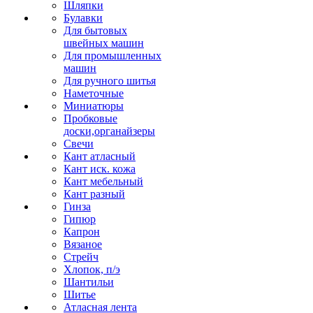
Шляпки
Булавки
Для бытовых
швейных машин
Для промышленных
машин
Для ручного шитья
Наметочные
Миниатюры
Пробковые
доски,органайзеры
Свечи
Кант атласный
Кант иск. кожа
Кант мебельный
Кант разный
Гинза
Гипюр
Капрон
Вязаное
Стрейч
Хлопок, п/э
Шантильи
Шитье
Атласная лента