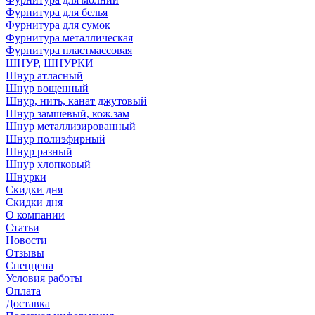
Фурнитура для белья
Фурнитура для сумок
Фурнитура металлическая
Фурнитура пластмассовая
ШНУР, ШНУРКИ
Шнур атласный
Шнур вощенный
Шнур, нить, канат джутовый
Шнур замшевый, кож.зам
Шнур металлизированный
Шнур полиэфирный
Шнур разный
Шнур хлопковый
Шнурки
Скидки дня
Скидки дня
О компании
Статьи
Новости
Отзывы
Спеццена
Условия работы
Оплата
Доставка