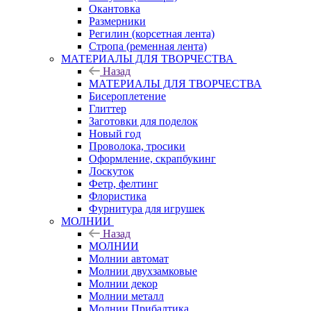
Окантовка
Размерники
Регилин (корсетная лента)
Стропа (ременная лента)
МАТЕРИАЛЫ ДЛЯ ТВОРЧЕСТВА
Назад
МАТЕРИАЛЫ ДЛЯ ТВОРЧЕСТВА
Бисероплетение
Глиттер
Заготовки для поделок
Новый год
Проволока, тросики
Оформление, скрапбукинг
Лоскуток
Фетр, фелтинг
Флористика
Фурнитура для игрушек
МОЛНИИ
Назад
МОЛНИИ
Молнии автомат
Молнии двухзамковые
Молнии декор
Молнии металл
Молнии Прибалтика