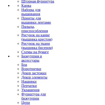
Шторная фурнитура
Канва
Наборы для
вышивания
Принты для
вышивки лентами
Пяльцы,
приспособления
Рисунок на канве
(вышивка крестом)
Рисунок на ткани
(вышивка бисером)
Схемы на бумаге
Бижутерия и
аксессуары
Боа
Воротнички
Декор застежки
Декор элементы
Нашивки
Перчатки
Украшения
Фурнитура для
бижутерии
Цепи