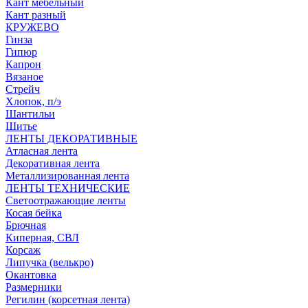
Кант мебельный
Кант разный
КРУЖЕВО
Гинза
Гипюр
Капрон
Вязаное
Стрейч
Хлопок, п/э
Шантильи
Шитье
ЛЕНТЫ ДЕКОРАТИВНЫЕ
Атласная лента
Декоративная лента
Металлизированная лента
ЛЕНТЫ ТЕХНИЧЕСКИЕ
Светоотражающие ленты
Косая бейка
Брючная
Киперная, СВЛ
Корсаж
Липучка (велькро)
Окантовка
Размерники
Регилин (корсетная лента)