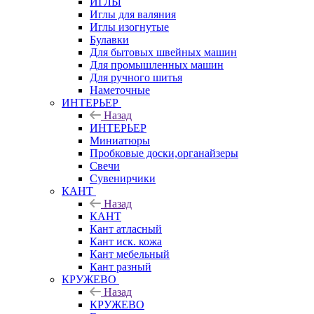
ИГЛЫ
Иглы для валяния
Иглы изогнутые
Булавки
Для бытовых швейных машин
Для промышленных машин
Для ручного шитья
Наметочные
ИНТЕРЬЕР
Назад
ИНТЕРЬЕР
Миниатюры
Пробковые доски,органайзеры
Свечи
Сувенирчики
КАНТ
Назад
КАНТ
Кант атласный
Кант иск. кожа
Кант мебельный
Кант разный
КРУЖЕВО
Назад
КРУЖЕВО