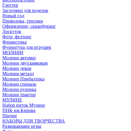
Глиттер
Заготовки для поделок
Новый год
Проволока, тросики
Оформление, скрапбукинг
Лоскуток
Фетр, фелтинг
Флористика
Фурнитура для игрушек
МОЛНИИ
Молнии автомат
Молнии двухзамковые
Молнии декор
Молнии металл
Молнии Прибалтика
Молнии спираль
Молнии рулонка
Молнии трактор
МУЛИНЕ
Набор ниток Мулине
ПНК им.Кирова
Прочее
НАБОРЫ ДЛЯ ТВОРЧЕСТВА
Развивающие игры