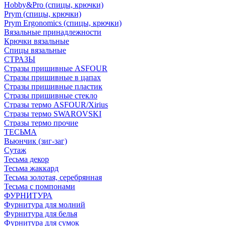
Hobby&Pro (спицы, крючки)
Prym (спицы, крючки)
Prym Ergonomics (спицы, крючки)
Вязальные принадлежности
Крючки вязальные
Спицы вязальные
СТРАЗЫ
Стразы пришивные ASFOUR
Стразы пришивные в цапах
Стразы пришивные пластик
Стразы пришивные стекло
Стразы термо ASFOUR/Xirius
Стразы термо SWAROVSKI
Стразы термо прочие
ТЕСЬМА
Вьюнчик (зиг-заг)
Сутаж
Тесьма декор
Тесьма жаккард
Тесьма золотая, серебрянная
Тесьма с помпонами
ФУРНИТУРА
Фурнитура для молний
Фурнитура для белья
Фурнитура для сумок