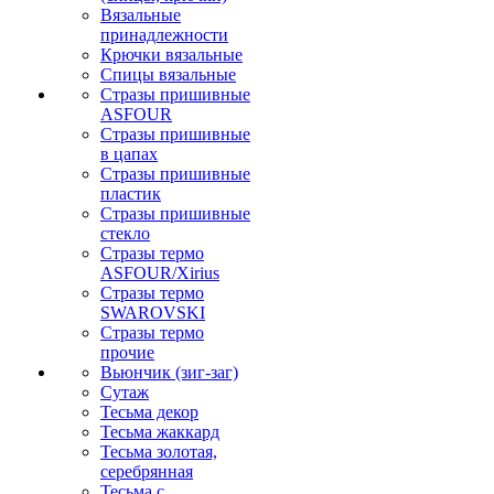
Вязальные
принадлежности
Крючки вязальные
Спицы вязальные
Стразы пришивные
ASFOUR
Стразы пришивные
в цапах
Стразы пришивные
пластик
Стразы пришивные
стекло
Стразы термо
ASFOUR/Xirius
Стразы термо
SWAROVSKI
Стразы термо
прочие
Вьюнчик (зиг-заг)
Сутаж
Тесьма декор
Тесьма жаккард
Тесьма золотая,
серебрянная
Тесьма с