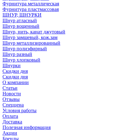
Фурнитура металлическая
Фурнитура пластмассовая
ШНУР, ШНУРКИ
Шнур атласный
Шнур вощенный
Шнур, нить, канат джутовый
Шнур замшевый, кож.зам
Шнур металлизированный
Шнур полиэфирный
Шнур разный
Шнур хлопковый
Шнурки
Скидки дня
Скидки дня
О компании
Статьи
Новости
Отзывы
Спеццена
Условия работы
Оплата
Доставка
Полезная информация
Акции
Бренды