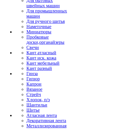
Для бытовых
швейных машин
Для промышленных
машин
Для ручного шитья
Наметочные
Миниатюры
Пробковые
доски,органайзеры
Свечи
Кант атласный
Кант иск. кожа
Кант мебельный
Кант разный
Гинза
Гипюр
Капрон
Вязаное
Стрейч
Хлопок, п/э
Шантильи
Шитье
Атласная лента
Декоративная лента
Металлизированная