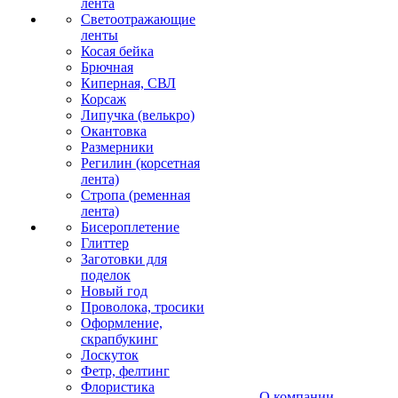
лента
Светоотражающие
ленты
Косая бейка
Брючная
Киперная, СВЛ
Корсаж
Липучка (велькро)
Окантовка
Размерники
Регилин (корсетная
лента)
Стропа (ременная
лента)
Бисероплетение
Глиттер
Заготовки для
поделок
Новый год
Проволока, тросики
Оформление,
скрапбукинг
Лоскуток
Фетр, фелтинг
Флористика
О компании