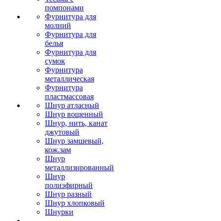
помпонами
Фурнитура для
молний
Фурнитура для
белья
Фурнитура для
сумок
Фурнитура
металлическая
Фурнитура
пластмассовая
Шнур атласный
Шнур вощенный
Шнур, нить, канат
джутовый
Шнур замшевый,
кож.зам
Шнур
металлизированный
Шнур
полиэфирный
Шнур разный
Шнур хлопковый
Шнурки