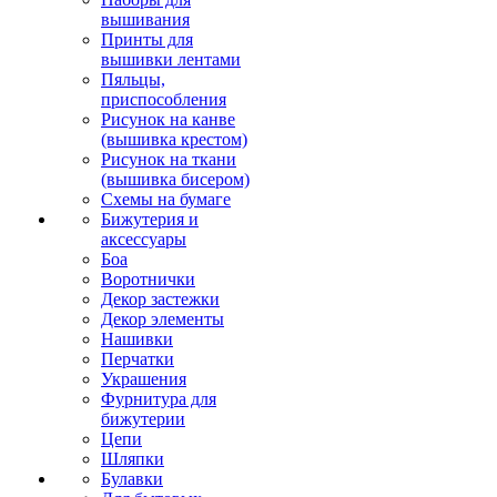
вышивания
Принты для
вышивки лентами
Пяльцы,
приспособления
Рисунок на канве
(вышивка крестом)
Рисунок на ткани
(вышивка бисером)
Схемы на бумаге
Бижутерия и
аксессуары
Боа
Воротнички
Декор застежки
Декор элементы
Нашивки
Перчатки
Украшения
Фурнитура для
бижутерии
Цепи
Шляпки
Булавки