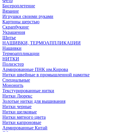
Фетр
Бисероплетение
Вязание
Игрушки своими руками
Картины шерстью
Скрапбукинг
Украшения
Шитье
НАШИВКИ, ТЕРМОАППЛИКАЦИИ
Нашивки
Термоаппликации
НИТКИ
Полиэстер
Армированные ПНК им.Кирова
Нитки швейные в промышленной намотке
Специальные
Мононить
Текстурированные нитки
Нитки Люрекс
Золотые нитки для вышивания
Нитки черные
Нитки шелковые
Нитки мятного цвета
Нитки капроновые
Армированные Китай