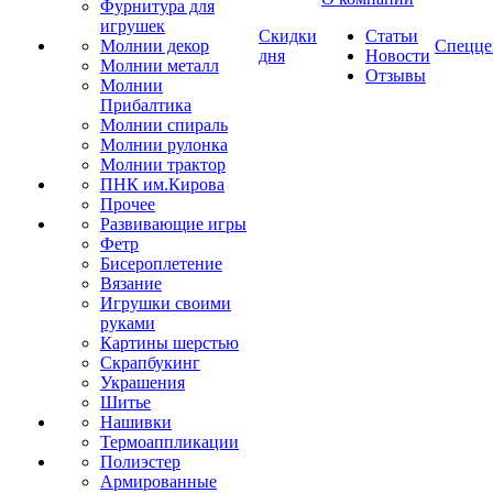
Фурнитура для
игрушек
Скидки
Статьи
Молнии декор
Спецце
дня
Новости
Молнии металл
Отзывы
Молнии
Прибалтика
Молнии спираль
Молнии рулонка
Молнии трактор
ПНК им.Кирова
Прочее
Развивающие игры
Фетр
Бисероплетение
Вязание
Игрушки своими
руками
Картины шерстью
Скрапбукинг
Украшения
Шитье
Нашивки
Термоаппликации
Полиэстер
Армированные