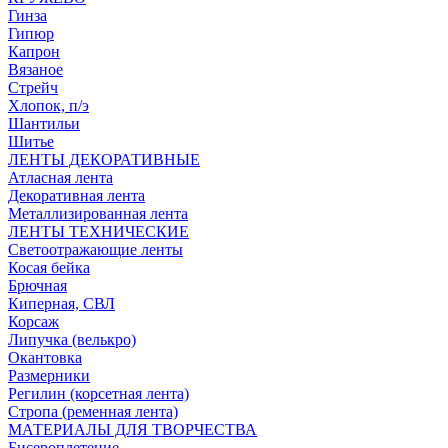
Гинза
Гипюр
Капрон
Вязаное
Стрейч
Хлопок, п/э
Шантильи
Шитье
ЛЕНТЫ ДЕКОРАТИВНЫЕ
Атласная лента
Декоративная лента
Металлизированная лента
ЛЕНТЫ ТЕХНИЧЕСКИЕ
Светоотражающие ленты
Косая бейка
Брючная
Киперная, СВЛ
Корсаж
Липучка (велькро)
Окантовка
Размерники
Регилин (корсетная лента)
Стропа (ременная лента)
МАТЕРИАЛЫ ДЛЯ ТВОРЧЕСТВА
Бисероплетение