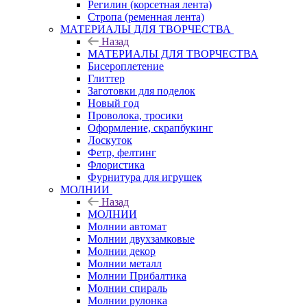
Регилин (корсетная лента)
Стропа (ременная лента)
МАТЕРИАЛЫ ДЛЯ ТВОРЧЕСТВА
Назад
МАТЕРИАЛЫ ДЛЯ ТВОРЧЕСТВА
Бисероплетение
Глиттер
Заготовки для поделок
Новый год
Проволока, тросики
Оформление, скрапбукинг
Лоскуток
Фетр, фелтинг
Флористика
Фурнитура для игрушек
МОЛНИИ
Назад
МОЛНИИ
Молнии автомат
Молнии двухзамковые
Молнии декор
Молнии металл
Молнии Прибалтика
Молнии спираль
Молнии рулонка