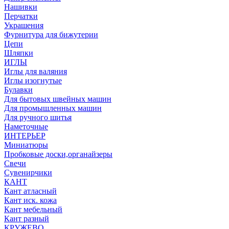
Нашивки
Перчатки
Украшения
Фурнитура для бижутерии
Цепи
Шляпки
ИГЛЫ
Иглы для валяния
Иглы изогнутые
Булавки
Для бытовых швейных машин
Для промышленных машин
Для ручного шитья
Наметочные
ИНТЕРЬЕР
Миниатюры
Пробковые доски,органайзеры
Свечи
Сувенирчики
КАНТ
Кант атласный
Кант иск. кожа
Кант мебельный
Кант разный
КРУЖЕВО