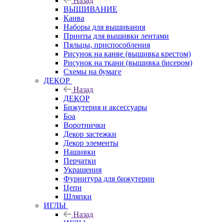
Назад
ВЫШИВАНИЕ
Канва
Наборы для вышивания
Принты для вышивки лентами
Пяльцы, приспособления
Рисунок на канве (вышивка крестом)
Рисунок на ткани (вышивка бисером)
Схемы на бумаге
ДЕКОР
Назад
ДЕКОР
Бижутерия и аксессуары
Боа
Воротнички
Декор застежки
Декор элементы
Нашивки
Перчатки
Украшения
Фурнитура для бижутерии
Цепи
Шляпки
ИГЛЫ
Назад