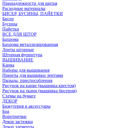
Принадлежности для шитья
Расходные материалы
БИСЕР, БУСИНЫ, ПАЙЕТКИ
Бисер
Бусины
Пайетки
ВСЕ ДЛЯ ШТОР
Бахрома
Бахрома металлизированная
Ленты шторные
Шторная фурнитура
ВЫШИВАНИЕ
Канва
Наборы для вышивания
Принты для вышивки лентами
Пяльцы, приспособления
Рисунок на канве (вышивка крестом)
Рисунок на ткани (вышивка бисером)
Схемы на бумаге
ДЕКОР
Бижутерия и аксессуары
Боа
Воротнички
Декор застежки
Декор элементы