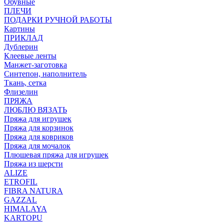
Обувные
ПЛЕЧИ
ПОДАРКИ РУЧНОЙ РАБОТЫ
Картины
ПРИКЛАД
Дублерин
Клеевые ленты
Манжет-заготовка
Синтепон, наполнитель
Ткань, сетка
Флизелин
ПРЯЖА
ЛЮБЛЮ ВЯЗАТЬ
Пряжа для игрушек
Пряжа для корзинок
Пряжа для ковриков
Пряжа для мочалок
Плюшевая пряжа для игрушек
Пряжа из шерсти
ALIZE
ETROFIL
FIBRA NATURA
GAZZAL
HIMALAYA
KARTOPU