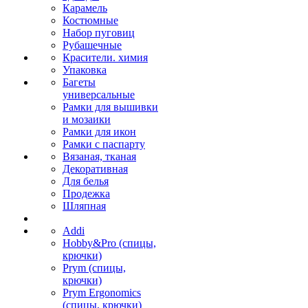
Карамель
Костюмные
Набор пуговиц
Рубашечные
Красители. химия
Упаковка
Багеты
универсальные
Рамки для вышивки
и мозаики
Рамки для икон
Рамки с паспарту
Вязаная, тканая
Декоративная
Для белья
Продежка
Шляпная
Addi
Hobby&Pro (спицы,
крючки)
Prym (спицы,
крючки)
Prym Ergonomics
(спицы, крючки)