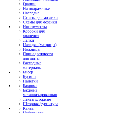
Гранни
На подрамнике
Наследие
Стразы для мозаики
Схемы для мозаики
Инструменты
Коробки для
хранения
Лапки
Насадки (матрицы)
Ножницы
Принадлежности
для шитья
Расходные
материалы
Бисер
Бусины
Пайетки
Бахрома
Бахрома
металлизированная
Ленты шторные
Шторная фурнитура
Канва
Наборы для