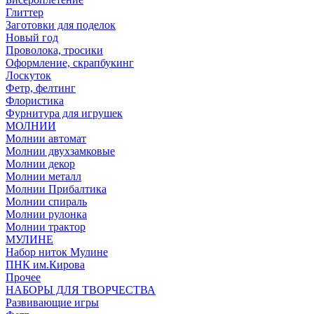
Глиттер
Заготовки для поделок
Новый год
Проволока, тросики
Оформление, скрапбукинг
Лоскуток
Фетр, фелтинг
Флористика
Фурнитура для игрушек
МОЛНИИ
Молнии автомат
Молнии двухзамковые
Молнии декор
Молнии металл
Молнии Прибалтика
Молнии спираль
Молнии рулонка
Молнии трактор
МУЛИНЕ
Набор ниток Мулине
ПНК им.Кирова
Прочее
НАБОРЫ ДЛЯ ТВОРЧЕСТВА
Развивающие игры