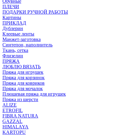
Обувные
ПЛЕЧИ
ПОДАРКИ РУЧНОЙ РАБОТЫ
Картины
ПРИКЛАД
Дублерин
Клеевые ленты
Манжет-заготовка
Синтепон, наполнитель
Ткань, сетка
Флизелин
ПРЯЖА
ЛЮБЛЮ ВЯЗАТЬ
Пряжа для игрушек
Пряжа для корзинок
Пряжа для ковриков
Пряжа для мочалок
Плюшевая пряжа для игрушек
Пряжа из шерсти
ALIZE
ETROFIL
FIBRA NATURA
GAZZAL
HIMALAYA
KARTOPU