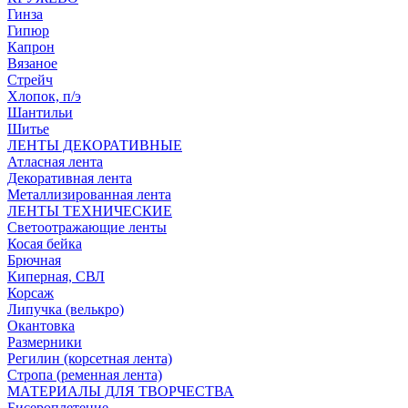
Гинза
Гипюр
Капрон
Вязаное
Стрейч
Хлопок, п/э
Шантильи
Шитье
ЛЕНТЫ ДЕКОРАТИВНЫЕ
Атласная лента
Декоративная лента
Металлизированная лента
ЛЕНТЫ ТЕХНИЧЕСКИЕ
Светоотражающие ленты
Косая бейка
Брючная
Киперная, СВЛ
Корсаж
Липучка (велькро)
Окантовка
Размерники
Регилин (корсетная лента)
Стропа (ременная лента)
МАТЕРИАЛЫ ДЛЯ ТВОРЧЕСТВА
Бисероплетение