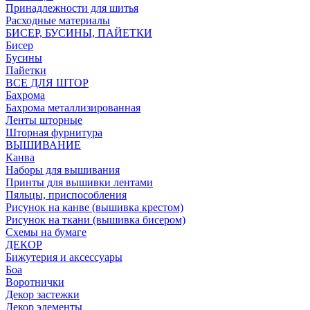
Принадлежности для шитья
Расходные материалы
БИСЕР, БУСИНЫ, ПАЙЕТКИ
Бисер
Бусины
Пайетки
ВСЕ ДЛЯ ШТОР
Бахрома
Бахрома металлизированная
Ленты шторные
Шторная фурнитура
ВЫШИВАНИЕ
Канва
Наборы для вышивания
Принты для вышивки лентами
Пяльцы, приспособления
Рисунок на канве (вышивка крестом)
Рисунок на ткани (вышивка бисером)
Схемы на бумаге
ДЕКОР
Бижутерия и аксессуары
Боа
Воротнички
Декор застежки
Декор элементы