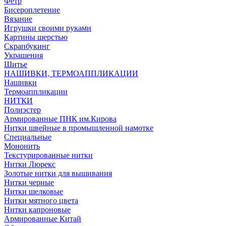
Фетр
Бисероплетение
Вязание
Игрушки своими руками
Картины шерстью
Скрапбукинг
Украшения
Шитье
НАШИВКИ, ТЕРМОАППЛИКАЦИИ
Нашивки
Термоаппликации
НИТКИ
Полиэстер
Армированные ПНК им.Кирова
Нитки швейные в промышленной намотке
Специальные
Мононить
Текстурированные нитки
Нитки Люрекс
Золотые нитки для вышивания
Нитки черные
Нитки шелковые
Нитки мятного цвета
Нитки капроновые
Армированные Китай