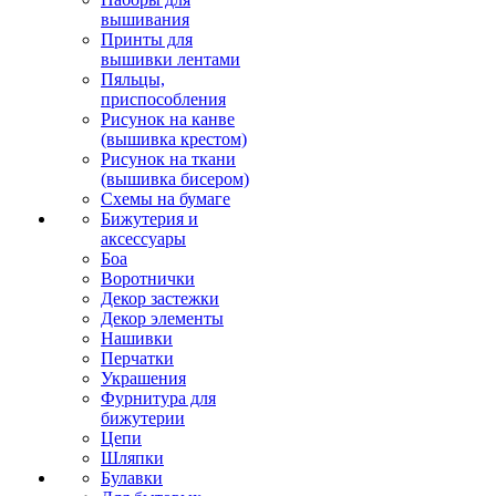
вышивания
Принты для
вышивки лентами
Пяльцы,
приспособления
Рисунок на канве
(вышивка крестом)
Рисунок на ткани
(вышивка бисером)
Схемы на бумаге
Бижутерия и
аксессуары
Боа
Воротнички
Декор застежки
Декор элементы
Нашивки
Перчатки
Украшения
Фурнитура для
бижутерии
Цепи
Шляпки
Булавки