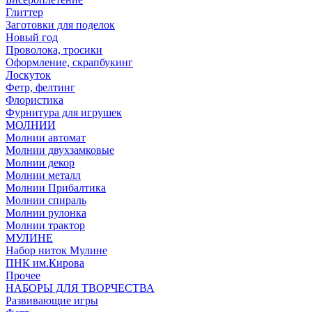
Глиттер
Заготовки для поделок
Новый год
Проволока, тросики
Оформление, скрапбукинг
Лоскуток
Фетр, фелтинг
Флористика
Фурнитура для игрушек
МОЛНИИ
Молнии автомат
Молнии двухзамковые
Молнии декор
Молнии металл
Молнии Прибалтика
Молнии спираль
Молнии рулонка
Молнии трактор
МУЛИНЕ
Набор ниток Мулине
ПНК им.Кирова
Прочее
НАБОРЫ ДЛЯ ТВОРЧЕСТВА
Развивающие игры