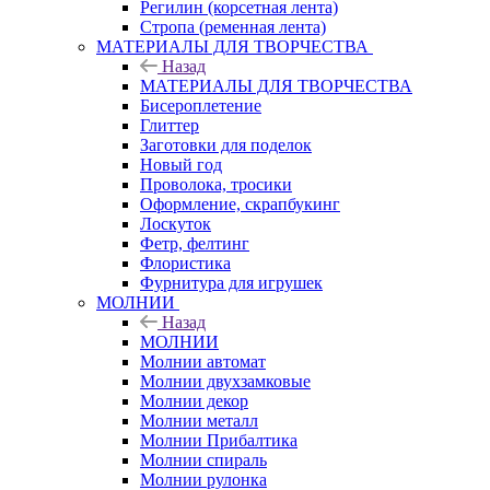
Регилин (корсетная лента)
Стропа (ременная лента)
МАТЕРИАЛЫ ДЛЯ ТВОРЧЕСТВА
Назад
МАТЕРИАЛЫ ДЛЯ ТВОРЧЕСТВА
Бисероплетение
Глиттер
Заготовки для поделок
Новый год
Проволока, тросики
Оформление, скрапбукинг
Лоскуток
Фетр, фелтинг
Флористика
Фурнитура для игрушек
МОЛНИИ
Назад
МОЛНИИ
Молнии автомат
Молнии двухзамковые
Молнии декор
Молнии металл
Молнии Прибалтика
Молнии спираль
Молнии рулонка