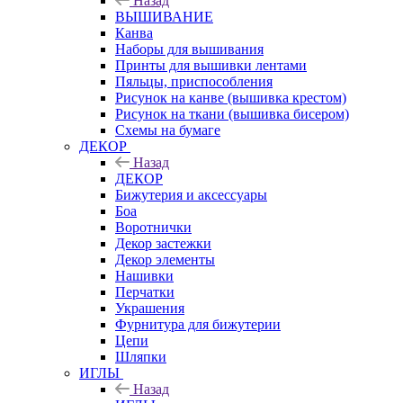
Назад
ВЫШИВАНИЕ
Канва
Наборы для вышивания
Принты для вышивки лентами
Пяльцы, приспособления
Рисунок на канве (вышивка крестом)
Рисунок на ткани (вышивка бисером)
Схемы на бумаге
ДЕКОР
Назад
ДЕКОР
Бижутерия и аксессуары
Боа
Воротнички
Декор застежки
Декор элементы
Нашивки
Перчатки
Украшения
Фурнитура для бижутерии
Цепи
Шляпки
ИГЛЫ
Назад