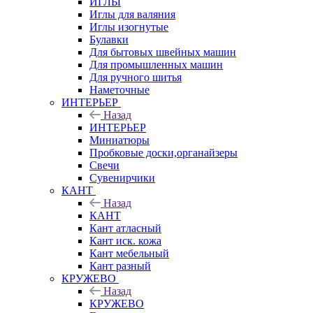
ИГЛЫ
Иглы для валяния
Иглы изогнутые
Булавки
Для бытовых швейных машин
Для промышленных машин
Для ручного шитья
Наметочные
ИНТЕРЬЕР
Назад
ИНТЕРЬЕР
Миниатюры
Пробковые доски,органайзеры
Свечи
Сувенирчики
КАНТ
Назад
КАНТ
Кант атласный
Кант иск. кожа
Кант мебельный
Кант разный
КРУЖЕВО
Назад
КРУЖЕВО