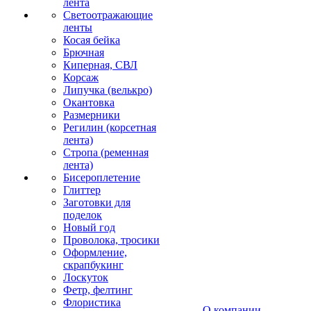
лента
Светоотражающие
ленты
Косая бейка
Брючная
Киперная, СВЛ
Корсаж
Липучка (велькро)
Окантовка
Размерники
Регилин (корсетная
лента)
Стропа (ременная
лента)
Бисероплетение
Глиттер
Заготовки для
поделок
Новый год
Проволока, тросики
Оформление,
скрапбукинг
Лоскуток
Фетр, фелтинг
Флористика
О компании