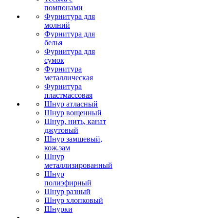
помпонами
Фурнитура для
молний
Фурнитура для
белья
Фурнитура для
сумок
Фурнитура
металлическая
Фурнитура
пластмассовая
Шнур атласный
Шнур вощенный
Шнур, нить, канат
джутовый
Шнур замшевый,
кож.зам
Шнур
металлизированный
Шнур
полиэфирный
Шнур разный
Шнур хлопковый
Шнурки