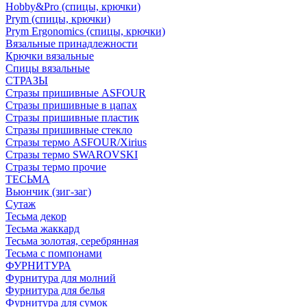
Hobby&Pro (спицы, крючки)
Prym (спицы, крючки)
Prym Ergonomics (спицы, крючки)
Вязальные принадлежности
Крючки вязальные
Спицы вязальные
СТРАЗЫ
Стразы пришивные ASFOUR
Стразы пришивные в цапах
Стразы пришивные пластик
Стразы пришивные стекло
Стразы термо ASFOUR/Xirius
Стразы термо SWAROVSKI
Стразы термо прочие
ТЕСЬМА
Вьюнчик (зиг-заг)
Сутаж
Тесьма декор
Тесьма жаккард
Тесьма золотая, серебрянная
Тесьма с помпонами
ФУРНИТУРА
Фурнитура для молний
Фурнитура для белья
Фурнитура для сумок