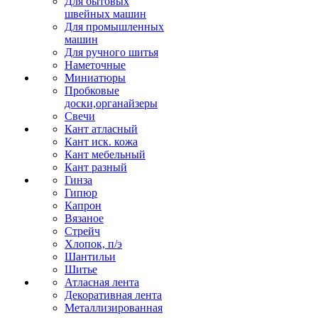
Для бытовых
швейных машин
Для промышленных
машин
Для ручного шитья
Наметочные
Миниатюры
Пробковые
доски,органайзеры
Свечи
Кант атласный
Кант иск. кожа
Кант мебельный
Кант разный
Гинза
Гипюр
Капрон
Вязаное
Стрейч
Хлопок, п/э
Шантильи
Шитье
Атласная лента
Декоративная лента
Металлизированная