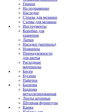
Гранни
На подрамнике
Наследие
Стразы для мозаики
Схемы для мозаики
Инструменты
Коробки для
хранения
Лапки
Насадки (матрицы)
Ножницы
Принадлежности
для шитья
Расходные
материалы
Бисер
Бусины
Пайетки
Бахрома
Бахрома
металлизированная
Ленты шторные
Шторная фурнитура
Канва
Наборы для