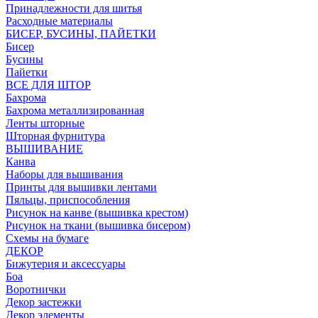
Принадлежности для шитья
Расходные материалы
БИСЕР, БУСИНЫ, ПАЙЕТКИ
Бисер
Бусины
Пайетки
ВСЕ ДЛЯ ШТОР
Бахрома
Бахрома металлизированная
Ленты шторные
Шторная фурнитура
ВЫШИВАНИЕ
Канва
Наборы для вышивания
Принты для вышивки лентами
Пяльцы, приспособления
Рисунок на канве (вышивка крестом)
Рисунок на ткани (вышивка бисером)
Схемы на бумаге
ДЕКОР
Бижутерия и аксессуары
Боа
Воротнички
Декор застежки
Декор элементы