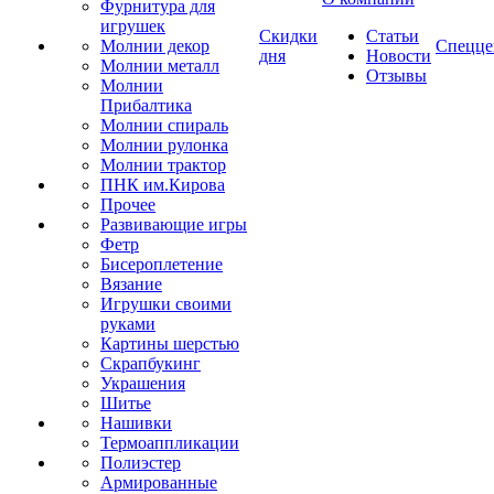
Фурнитура для
игрушек
Скидки
Статьи
Молнии декор
Спецце
дня
Новости
Молнии металл
Отзывы
Молнии
Прибалтика
Молнии спираль
Молнии рулонка
Молнии трактор
ПНК им.Кирова
Прочее
Развивающие игры
Фетр
Бисероплетение
Вязание
Игрушки своими
руками
Картины шерстью
Скрапбукинг
Украшения
Шитье
Нашивки
Термоаппликации
Полиэстер
Армированные