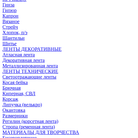
Гинза
Гипюр
Капрон
Вязаное
Стрейч
Хлопок, п/э
Шантильи
Шитье
ЛЕНТЫ ДЕКОРАТИВНЫЕ
Атласная лента
Декоративная лента
Металлизированная лента
ЛЕНТЫ ТЕХНИЧЕСКИЕ
Светоотражающие ленты
Косая бейка
Брючная
Киперная, СВЛ
Корсаж
Липучка (велькро)
Окантовка
Размерники
Регилин (корсетная лента)
Стропа (ременная лента)
МАТЕРИАЛЫ ДЛЯ ТВОРЧЕСТВА
Бисероплетение