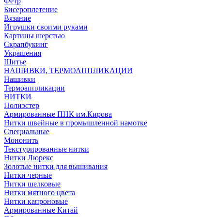
Фетр
Бисероплетение
Вязание
Игрушки своими руками
Картины шерстью
Скрапбукинг
Украшения
Шитье
НАШИВКИ, ТЕРМОАППЛИКАЦИИ
Нашивки
Термоаппликации
НИТКИ
Полиэстер
Армированные ПНК им.Кирова
Нитки швейные в промышленной намотке
Специальные
Мононить
Текстурированные нитки
Нитки Люрекс
Золотые нитки для вышивания
Нитки черные
Нитки шелковые
Нитки мятного цвета
Нитки капроновые
Армированные Китай