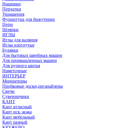
Нашивки
Перчатки
Украшения
Фурнитура для бижутерии
Цепи
Шляпки
ИГЛЫ
Иглы для валяния
Иглы изогнутые
Булавки
Для бытовых швейных машин
Для промышленных машин
Для ручного шитья
Наметочные
ИНТЕРЬЕР
Миниатюры
Пробковые доски,органайзеры
Свечи
Сувенирчики
КАНТ
Кант атласный
Кант иск. кожа
Кант мебельный
Кант разный
КРУЖЕВО