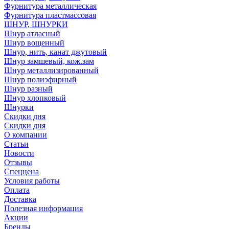
Фурнитура металлическая
Фурнитура пластмассовая
ШНУР, ШНУРКИ
Шнур атласный
Шнур вощенный
Шнур, нить, канат джутовый
Шнур замшевый, кож.зам
Шнур металлизированный
Шнур полиэфирный
Шнур разный
Шнур хлопковый
Шнурки
Скидки дня
Скидки дня
О компании
Статьи
Новости
Отзывы
Спеццена
Условия работы
Оплата
Доставка
Полезная информация
Акции
Бренды