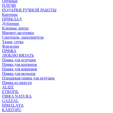
Обувные
ПЛЕЧИ
ПОДАРКИ РУЧНОЙ РАБОТЫ
Картины
ПРИКЛАД
Дублерин
Клеевые ленты
Манжет-заготовка
Синтепон, наполнитель
Ткань, сетка
Флизелин
ПРЯЖА
ЛЮБЛЮ ВЯЗАТЬ
Пряжа для игрушек
Пряжа для корзинок
Пряжа для ковриков
Пряжа для мочалок
Плюшевая пряжа для игрушек
Пряжа из шерсти
ALIZE
ETROFIL
FIBRA NATURA
GAZZAL
HIMALAYA
KARTOPU