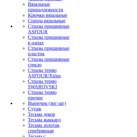
Вязальные
принадлежности
Крючки вязальные
Спицы вязальные
Стразы пришивные
ASFOUR
Стразы пришивные
в цапах
Стразы пришивные
пластик
Стразы пришивные
стекло
Стразы термо
ASFOUR/Xirius
Стразы термо
SWAROVSKI
Стразы термо
прочие
Вьюнчик (зиг-заг)
Сутаж
Тесьма декор
Тесьма жаккард
Тесьма золотая,
серебрянная
Тесьма с