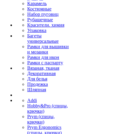
Карамель
Костюмные
Набор пуговиц
Рубашечные
Красители. химия
Упаковка
Багеты
универсальные
Рамки для вышивки
и мозаики
Рамки для икон
Рамки с паспарту
Вязаная, тканая
Декоративная
Для белья
Продежка
Шляпная
Addi
Hobby&Pro (спицы,
крючки)
Prym (спицы,
крючки)
Prym Ergonomics
(спицы, крючки)