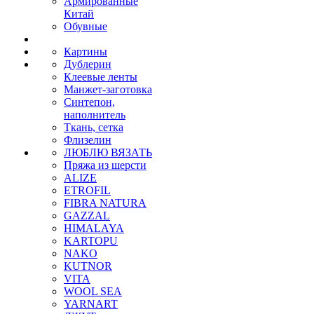
Армированные
Китай
Обувные
Картины
Дублерин
Клеевые ленты
Манжет-заготовка
Синтепон,
наполнитель
Ткань, сетка
Флизелин
ЛЮБЛЮ ВЯЗАТЬ
Пряжа из шерсти
ALIZE
ETROFIL
FIBRA NATURA
GAZZAL
HIMALAYA
KARTOPU
NAKO
KUTNOR
VITA
WOOL SEA
YARNART