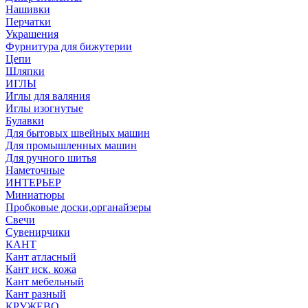
Нашивки
Перчатки
Украшения
Фурнитура для бижутерии
Цепи
Шляпки
ИГЛЫ
Иглы для валяния
Иглы изогнутые
Булавки
Для бытовых швейных машин
Для промышленных машин
Для ручного шитья
Наметочные
ИНТЕРЬЕР
Миниатюры
Пробковые доски,органайзеры
Свечи
Сувенирчики
КАНТ
Кант атласный
Кант иск. кожа
Кант мебельный
Кант разный
КРУЖЕВО