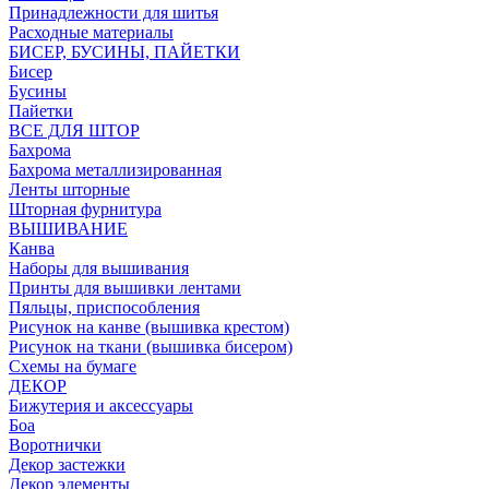
Принадлежности для шитья
Расходные материалы
БИСЕР, БУСИНЫ, ПАЙЕТКИ
Бисер
Бусины
Пайетки
ВСЕ ДЛЯ ШТОР
Бахрома
Бахрома металлизированная
Ленты шторные
Шторная фурнитура
ВЫШИВАНИЕ
Канва
Наборы для вышивания
Принты для вышивки лентами
Пяльцы, приспособления
Рисунок на канве (вышивка крестом)
Рисунок на ткани (вышивка бисером)
Схемы на бумаге
ДЕКОР
Бижутерия и аксессуары
Боа
Воротнички
Декор застежки
Декор элементы