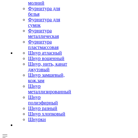
молний
Фурнитура для
белья
Фурнитура для
сумок
Фурнитура
металлическая
Фурнитура
пластмассовая
Шнур атласный
Шнур вощенный
Шнур, нить, канат
джутовый
Шнур замшевый,
кож.зам
Шнур
металлизированный
Шнур
полиэфирный
Шнур разный
Шнур хлопковый
Шнурки