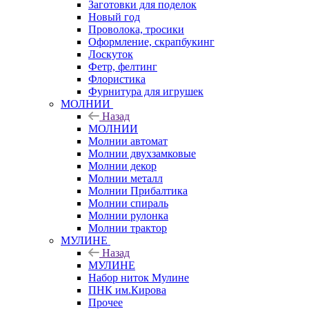
Заготовки для поделок
Новый год
Проволока, тросики
Оформление, скрапбукинг
Лоскуток
Фетр, фелтинг
Флористика
Фурнитура для игрушек
МОЛНИИ
Назад
МОЛНИИ
Молнии автомат
Молнии двухзамковые
Молнии декор
Молнии металл
Молнии Прибалтика
Молнии спираль
Молнии рулонка
Молнии трактор
МУЛИНЕ
Назад
МУЛИНЕ
Набор ниток Мулине
ПНК им.Кирова
Прочее