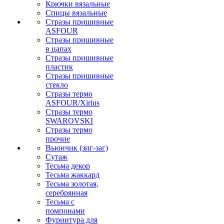
Крючки вязальные
Спицы вязальные
Стразы пришивные
ASFOUR
Стразы пришивные
в цапах
Стразы пришивные
пластик
Стразы пришивные
стекло
Стразы термо
ASFOUR/Xirius
Стразы термо
SWAROVSKI
Стразы термо
прочие
Вьюнчик (зиг-заг)
Сутаж
Тесьма декор
Тесьма жаккард
Тесьма золотая,
серебрянная
Тесьма с
помпонами
Фурнитура для