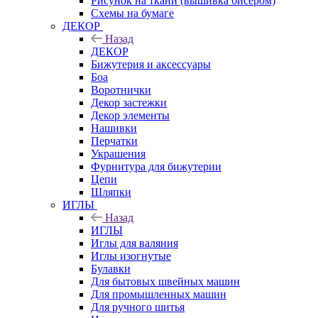
Рисунок на ткани (вышивка бисером)
Схемы на бумаге
ДЕКОР
Назад
ДЕКОР
Бижутерия и аксессуары
Боа
Воротнички
Декор застежки
Декор элементы
Нашивки
Перчатки
Украшения
Фурнитура для бижутерии
Цепи
Шляпки
ИГЛЫ
Назад
ИГЛЫ
Иглы для валяния
Иглы изогнутые
Булавки
Для бытовых швейных машин
Для промышленных машин
Для ручного шитья