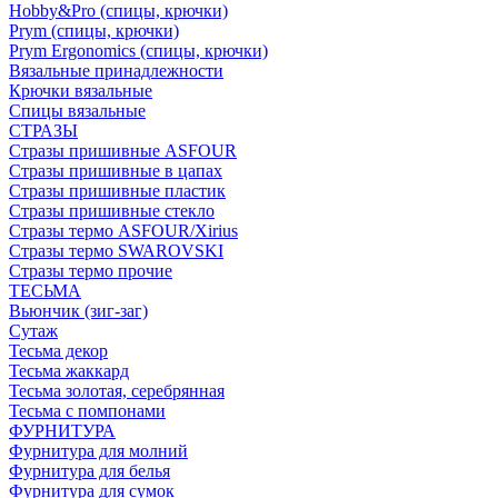
Hobby&Pro (спицы, крючки)
Prym (спицы, крючки)
Prym Ergonomics (спицы, крючки)
Вязальные принадлежности
Крючки вязальные
Спицы вязальные
СТРАЗЫ
Стразы пришивные ASFOUR
Стразы пришивные в цапах
Стразы пришивные пластик
Стразы пришивные стекло
Стразы термо ASFOUR/Xirius
Стразы термо SWAROVSKI
Стразы термо прочие
ТЕСЬМА
Вьюнчик (зиг-заг)
Сутаж
Тесьма декор
Тесьма жаккард
Тесьма золотая, серебрянная
Тесьма с помпонами
ФУРНИТУРА
Фурнитура для молний
Фурнитура для белья
Фурнитура для сумок