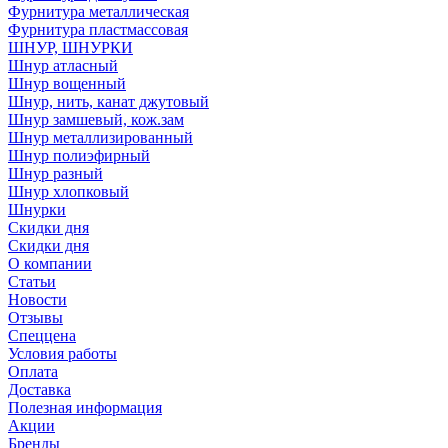
Фурнитура металлическая
Фурнитура пластмассовая
ШНУР, ШНУРКИ
Шнур атласный
Шнур вощенный
Шнур, нить, канат джутовый
Шнур замшевый, кож.зам
Шнур металлизированный
Шнур полиэфирный
Шнур разный
Шнур хлопковый
Шнурки
Скидки дня
Скидки дня
О компании
Статьи
Новости
Отзывы
Спеццена
Условия работы
Оплата
Доставка
Полезная информация
Акции
Бренды