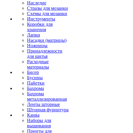
Наследие
Стразы для мозаики
Схемы для мозаики
Инструменты
Коробки для
хранения
Лапки
Насадки (матрицы)
Ножницы
Принадлежности
для шитья
Расходные
материалы
Бисер
Бусины
Пайетки
Бахрома
Бахрома
металлизированная
Ленты шторные
Шторная фурнитура
Канва
Наборы для
вышивания
Принты для