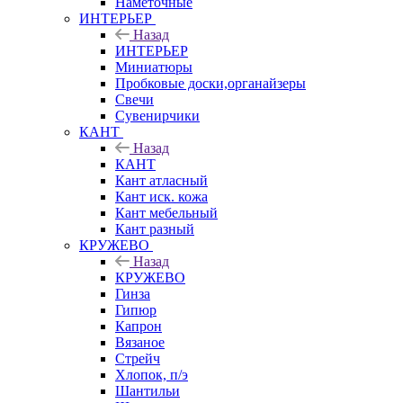
Наметочные
ИНТЕРЬЕР
Назад
ИНТЕРЬЕР
Миниатюры
Пробковые доски,органайзеры
Свечи
Сувенирчики
КАНТ
Назад
КАНТ
Кант атласный
Кант иск. кожа
Кант мебельный
Кант разный
КРУЖЕВО
Назад
КРУЖЕВО
Гинза
Гипюр
Капрон
Вязаное
Стрейч
Хлопок, п/э
Шантильи