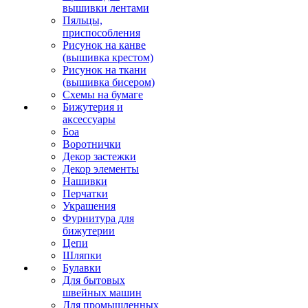
вышивки лентами
Пяльцы,
приспособления
Рисунок на канве
(вышивка крестом)
Рисунок на ткани
(вышивка бисером)
Схемы на бумаге
Бижутерия и
аксессуары
Боа
Воротнички
Декор застежки
Декор элементы
Нашивки
Перчатки
Украшения
Фурнитура для
бижутерии
Цепи
Шляпки
Булавки
Для бытовых
швейных машин
Для промышленных