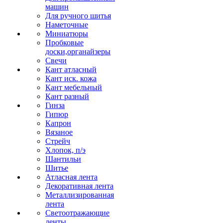
машин
Для ручного шитья
Наметочные
Миниатюры
Пробковые
доски,органайзеры
Свечи
Кант атласный
Кант иск. кожа
Кант мебельный
Кант разный
Гинза
Гипюр
Капрон
Вязаное
Стрейч
Хлопок, п/э
Шантильи
Шитье
Атласная лента
Декоративная лента
Металлизированная
лента
Светоотражающие
ленты