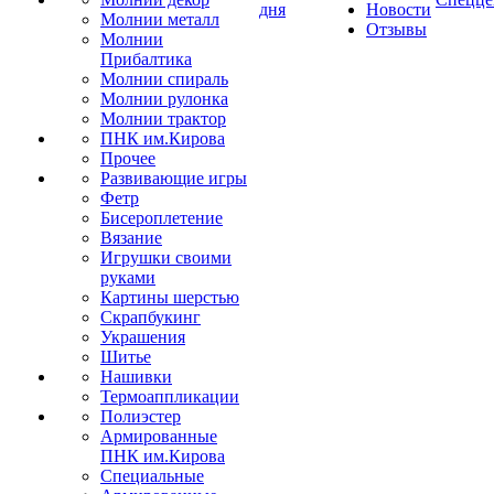
дня
Новости
Молнии металл
Отзывы
Молнии
Прибалтика
Молнии спираль
Молнии рулонка
Молнии трактор
ПНК им.Кирова
Прочее
Развивающие игры
Фетр
Бисероплетение
Вязание
Игрушки своими
руками
Картины шерстью
Скрапбукинг
Украшения
Шитье
Нашивки
Термоаппликации
Полиэстер
Армированные
ПНК им.Кирова
Специальные