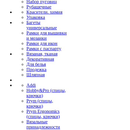
Набор пуговиц
Рубашечные
Красители. химия
Упаковка
Багеты
универсальные
Рамки для вышивки
и мозаики
Рамки для икон
Рамки с паспарту
Вязаная, тканая
Декоративная
Для белья
Продежка
Шляпная
Addi
Hobby&Pro (спицы,
крючки)
Prym (спицы,
крючки)
Prym Ergonomics
(спицы, крючки)
Вязальные
принадлежности