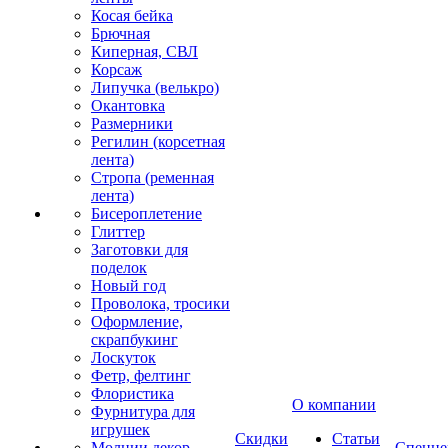
Косая бейка
Брючная
Киперная, СВЛ
Корсаж
Липучка (велькро)
Окантовка
Размерники
Регилин (корсетная
лента)
Стропа (ременная
лента)
Бисероплетение
Глиттер
Заготовки для
поделок
Новый год
Проволока, тросики
Оформление,
скрапбукинг
Лоскуток
Фетр, фелтинг
Флористика
О компании
Фурнитура для
игрушек
Скидки
Статьи
Молнии декор
Спецце