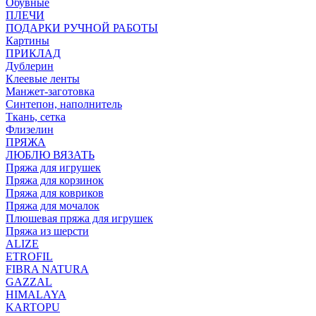
Обувные
ПЛЕЧИ
ПОДАРКИ РУЧНОЙ РАБОТЫ
Картины
ПРИКЛАД
Дублерин
Клеевые ленты
Манжет-заготовка
Синтепон, наполнитель
Ткань, сетка
Флизелин
ПРЯЖА
ЛЮБЛЮ ВЯЗАТЬ
Пряжа для игрушек
Пряжа для корзинок
Пряжа для ковриков
Пряжа для мочалок
Плюшевая пряжа для игрушек
Пряжа из шерсти
ALIZE
ETROFIL
FIBRA NATURA
GAZZAL
HIMALAYA
KARTOPU