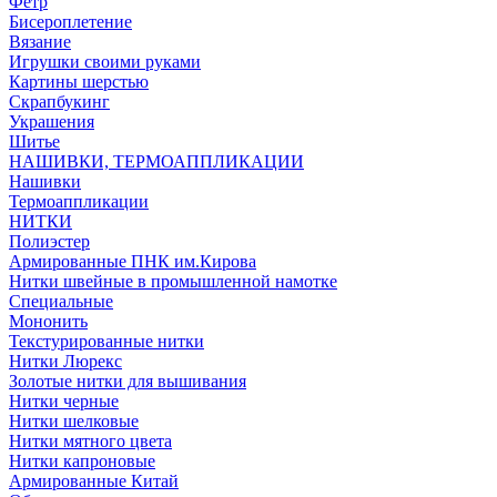
Фетр
Бисероплетение
Вязание
Игрушки своими руками
Картины шерстью
Скрапбукинг
Украшения
Шитье
НАШИВКИ, ТЕРМОАППЛИКАЦИИ
Нашивки
Термоаппликации
НИТКИ
Полиэстер
Армированные ПНК им.Кирова
Нитки швейные в промышленной намотке
Специальные
Мононить
Текстурированные нитки
Нитки Люрекс
Золотые нитки для вышивания
Нитки черные
Нитки шелковые
Нитки мятного цвета
Нитки капроновые
Армированные Китай