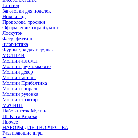
Глиттер
Заготовки для поделок
Новый год
Проволока, тросики
Оформление, скрапбукинг
Лоскуток
Фетр, фелтинг
Флористика
Фурнитура для игрушек
МОЛНИИ
Молнии автомат
Молнии двухзамковые
Молнии декор
Молнии металл
Молнии Прибалтика
Молнии спираль
Молнии рулонка
Молнии трактор
МУЛИНЕ
Набор ниток Мулине
ПНК им.Кирова
Прочее
НАБОРЫ ДЛЯ ТВОРЧЕСТВА
Развивающие игры