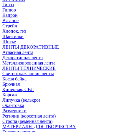
Гинза
Гипюр
Капрон
Вязаное
Стрейч
Хлопок, п/э
Шантильи
Шитье
ЛЕНТЫ ДЕКОРАТИВНЫЕ
Атласная лента
Декоративная лента
Металлизированная лента
ЛЕНТЫ ТЕХНИЧЕСКИЕ
Светоотражающие ленты
Косая бейка
Брючная
Киперная, СВЛ
Корсаж
Липучка (велькро)
Окантовка
Размерники
Регилин (корсетная лента)
Стропа (ременная лента)
МАТЕРИАЛЫ ДЛЯ ТВОРЧЕСТВА
Бисероплетение