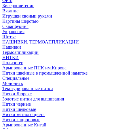
Фетр
Бисероплетение
Вязание
Игрушки своими руками
Картины шерстью
Скрапбукинг
Украшения
Шитье
НАШИВКИ, ТЕРМОАППЛИКАЦИИ
Нашивки
Термоаппликации
НИТКИ
Полиэстер
Армированные ПНК им.Кирова
Нитки швейные в промышленной намотке
Специальные
Мононить
Текстурированные нитки
Нитки Люрекс
Золотые нитки для вышивания
Нитки черные
Нитки шелковые
Нитки мятного цвета
Нитки капроновые
Армированные Китай