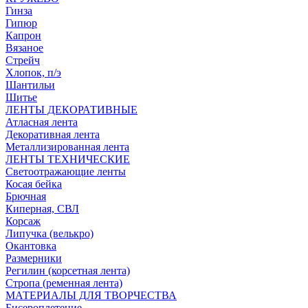
Гинза
Гипюр
Капрон
Вязаное
Стрейч
Хлопок, п/э
Шантильи
Шитье
ЛЕНТЫ ДЕКОРАТИВНЫЕ
Атласная лента
Декоративная лента
Металлизированная лента
ЛЕНТЫ ТЕХНИЧЕСКИЕ
Светоотражающие ленты
Косая бейка
Брючная
Киперная, СВЛ
Корсаж
Липучка (велькро)
Окантовка
Размерники
Регилин (корсетная лента)
Стропа (ременная лента)
МАТЕРИАЛЫ ДЛЯ ТВОРЧЕСТВА
Бисероплетение