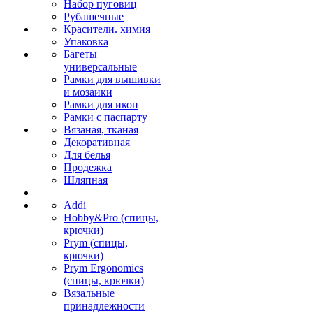
Набор пуговиц
Рубашечные
Красители. химия
Упаковка
Багеты
универсальные
Рамки для вышивки
и мозаики
Рамки для икон
Рамки с паспарту
Вязаная, тканая
Декоративная
Для белья
Продежка
Шляпная
Addi
Hobby&Pro (спицы,
крючки)
Prym (спицы,
крючки)
Prym Ergonomics
(спицы, крючки)
Вязальные
принадлежности