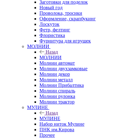
Заготовки для поделок
Новый год
Проволока, тросики
Оформление, скрапбукинг
Лоскуток
Фетр, фелтинг
Флористика
Фурнитура для игрушек
МОЛНИИ
Назад
МОЛНИИ
Молнии автомат
Молнии двухзамковые
Молнии декор
Молнии металл
Молнии Прибалтика
Молнии спираль
Молнии рулонка
Молнии трактор
МУЛИНЕ
Назад
МУЛИНЕ
Набор ниток Мулине
ПНК им.Кирова
Прочее