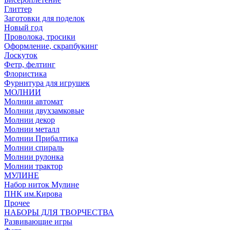
Глиттер
Заготовки для поделок
Новый год
Проволока, тросики
Оформление, скрапбукинг
Лоскуток
Фетр, фелтинг
Флористика
Фурнитура для игрушек
МОЛНИИ
Молнии автомат
Молнии двухзамковые
Молнии декор
Молнии металл
Молнии Прибалтика
Молнии спираль
Молнии рулонка
Молнии трактор
МУЛИНЕ
Набор ниток Мулине
ПНК им.Кирова
Прочее
НАБОРЫ ДЛЯ ТВОРЧЕСТВА
Развивающие игры