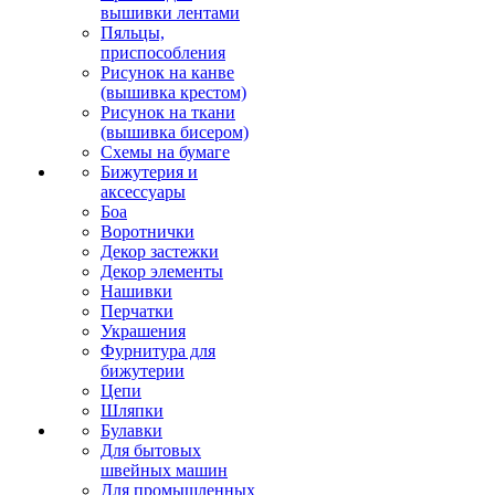
вышивки лентами
Пяльцы,
приспособления
Рисунок на канве
(вышивка крестом)
Рисунок на ткани
(вышивка бисером)
Схемы на бумаге
Бижутерия и
аксессуары
Боа
Воротнички
Декор застежки
Декор элементы
Нашивки
Перчатки
Украшения
Фурнитура для
бижутерии
Цепи
Шляпки
Булавки
Для бытовых
швейных машин
Для промышленных