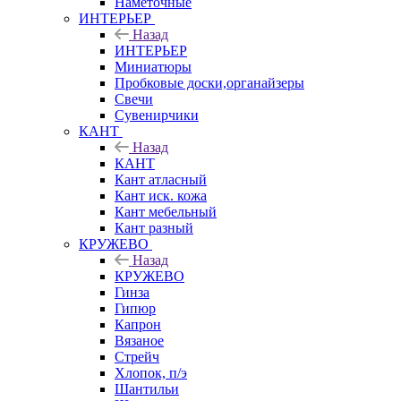
Наметочные
ИНТЕРЬЕР
Назад
ИНТЕРЬЕР
Миниатюры
Пробковые доски,органайзеры
Свечи
Сувенирчики
КАНТ
Назад
КАНТ
Кант атласный
Кант иск. кожа
Кант мебельный
Кант разный
КРУЖЕВО
Назад
КРУЖЕВО
Гинза
Гипюр
Капрон
Вязаное
Стрейч
Хлопок, п/э
Шантильи