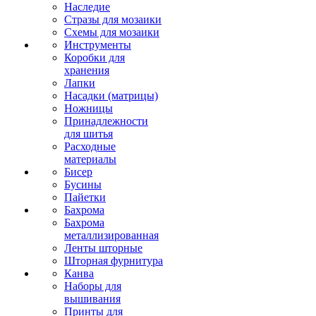
Наследие
Стразы для мозаики
Схемы для мозаики
Инструменты
Коробки для
хранения
Лапки
Насадки (матрицы)
Ножницы
Принадлежности
для шитья
Расходные
материалы
Бисер
Бусины
Пайетки
Бахрома
Бахрома
металлизированная
Ленты шторные
Шторная фурнитура
Канва
Наборы для
вышивания
Принты для