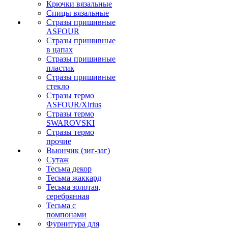
Крючки вязальные
Спицы вязальные
Стразы пришивные
ASFOUR
Стразы пришивные
в цапах
Стразы пришивные
пластик
Стразы пришивные
стекло
Стразы термо
ASFOUR/Xirius
Стразы термо
SWAROVSKI
Стразы термо
прочие
Вьюнчик (зиг-заг)
Сутаж
Тесьма декор
Тесьма жаккард
Тесьма золотая,
серебрянная
Тесьма с
помпонами
Фурнитура для