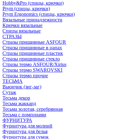
Hobby&Pro (спицы, крючки)
Prym (спицы, крючки)
Prym Ergonomics (спицы, крючки)
Вязальные принадлежности
Крючки вязальные
Спицы вязальные
СТРАЗЫ
Стразы пришивные ASFOUR
Стразы пришивные в цапах
Стразы пришивные пластик
Стразы пришивные стекло
Стразы термо ASFOUR/Xirius
Стразы термо SWAROVSKI
Стразы термо прочие
ТЕСЬМА
Вьюнчик (зиг-заг)
Сутаж
Тесьма декор
Тесьма жаккард
Тесьма золотая, серебрянная
Тесьма с помпонами
ФУРНИТУРА
Фурнитура для молний
Фурнитура для белья
Фурнитура для сумок