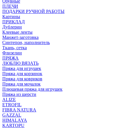
Обувные
ПЛЕЧИ
ПОДАРКИ РУЧНОЙ РАБОТЫ
Картины
ПРИКЛАД
Дублерин
Клеевые ленты
Манжет-заготовка
Синтепон, наполнитель
Ткань, сетка
Флизелин
ПРЯЖА
ЛЮБЛЮ ВЯЗАТЬ
Пряжа для игрушек
Пряжа для корзинок
Пряжа для ковриков
Пряжа для мочалок
Плюшевая пряжа для игрушек
Пряжа из шерсти
ALIZE
ETROFIL
FIBRA NATURA
GAZZAL
HIMALAYA
KARTOPU