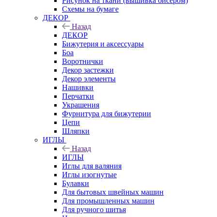
Рисунок на ткани (вышивка бисером)
Схемы на бумаге
ДЕКОР
Назад
ДЕКОР
Бижутерия и аксессуары
Боа
Воротнички
Декор застежки
Декор элементы
Нашивки
Перчатки
Украшения
Фурнитура для бижутерии
Цепи
Шляпки
ИГЛЫ
Назад
ИГЛЫ
Иглы для валяния
Иглы изогнутые
Булавки
Для бытовых швейных машин
Для промышленных машин
Для ручного шитья