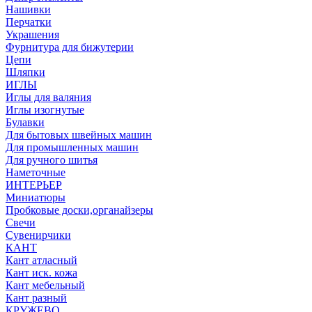
Нашивки
Перчатки
Украшения
Фурнитура для бижутерии
Цепи
Шляпки
ИГЛЫ
Иглы для валяния
Иглы изогнутые
Булавки
Для бытовых швейных машин
Для промышленных машин
Для ручного шитья
Наметочные
ИНТЕРЬЕР
Миниатюры
Пробковые доски,органайзеры
Свечи
Сувенирчики
КАНТ
Кант атласный
Кант иск. кожа
Кант мебельный
Кант разный
КРУЖЕВО