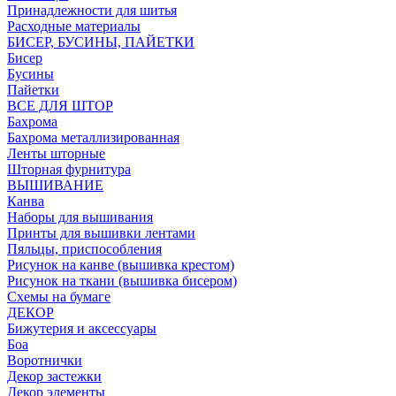
Принадлежности для шитья
Расходные материалы
БИСЕР, БУСИНЫ, ПАЙЕТКИ
Бисер
Бусины
Пайетки
ВСЕ ДЛЯ ШТОР
Бахрома
Бахрома металлизированная
Ленты шторные
Шторная фурнитура
ВЫШИВАНИЕ
Канва
Наборы для вышивания
Принты для вышивки лентами
Пяльцы, приспособления
Рисунок на канве (вышивка крестом)
Рисунок на ткани (вышивка бисером)
Схемы на бумаге
ДЕКОР
Бижутерия и аксессуары
Боа
Воротнички
Декор застежки
Декор элементы