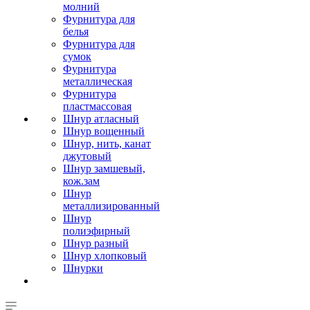
молний
Фурнитура для
белья
Фурнитура для
сумок
Фурнитура
металлическая
Фурнитура
пластмассовая
Шнур атласный
Шнур вощенный
Шнур, нить, канат
джутовый
Шнур замшевый,
кож.зам
Шнур
металлизированный
Шнур
полиэфирный
Шнур разный
Шнур хлопковый
Шнурки