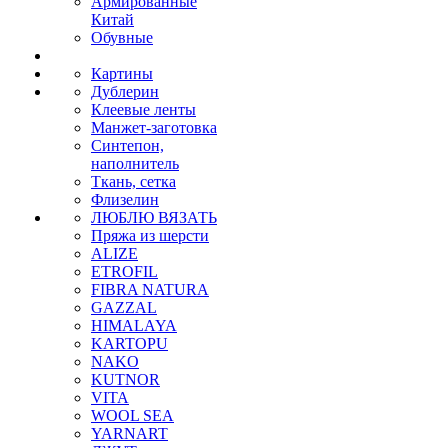
Армированные
Китай
Обувные
Картины
Дублерин
Клеевые ленты
Манжет-заготовка
Синтепон,
наполнитель
Ткань, сетка
Флизелин
ЛЮБЛЮ ВЯЗАТЬ
Пряжа из шерсти
ALIZE
ETROFIL
FIBRA NATURA
GAZZAL
HIMALAYA
KARTOPU
NAKO
KUTNOR
VITA
WOOL SEA
YARNART