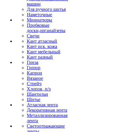
машин
Для ручного шитья
Наметочные
Миниатюры
Пробковые
доски,органайзеры
Свечи
Кант атласный
Кант иск. кожа
Кант мебельный
Кант разный
Гинза
Гипюр
Капрон
Вязаное
Стрейч
Хлопок, п/э
Шантильи
Шитье
Атласная лента
Декоративная лента
Металлизированная
лента
Светоотражающие
ленты