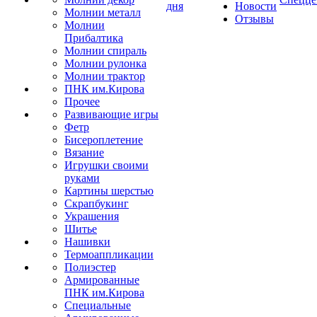
дня
Новости
Молнии металл
Отзывы
Молнии
Прибалтика
Молнии спираль
Молнии рулонка
Молнии трактор
ПНК им.Кирова
Прочее
Развивающие игры
Фетр
Бисероплетение
Вязание
Игрушки своими
руками
Картины шерстью
Скрапбукинг
Украшения
Шитье
Нашивки
Термоаппликации
Полиэстер
Армированные
ПНК им.Кирова
Специальные