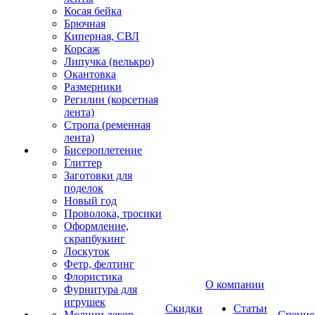
Косая бейка
Брючная
Киперная, СВЛ
Корсаж
Липучка (велькро)
Окантовка
Размерники
Регилин (корсетная
лента)
Стропа (ременная
лента)
Бисероплетение
Глиттер
Заготовки для
поделок
Новый год
Проволока, тросики
Оформление,
скрапбукинг
Лоскуток
Фетр, фелтинг
Флористика
О компании
Фурнитура для
игрушек
Скидки
Статьи
Молнии декор
Спецце