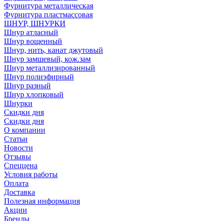
Фурнитура металлическая
Фурнитура пластмассовая
ШНУР, ШНУРКИ
Шнур атласный
Шнур вощенный
Шнур, нить, канат джутовый
Шнур замшевый, кож.зам
Шнур металлизированный
Шнур полиэфирный
Шнур разный
Шнур хлопковый
Шнурки
Скидки дня
Скидки дня
О компании
Статьи
Новости
Отзывы
Спеццена
Условия работы
Оплата
Доставка
Полезная информация
Акции
Бренды