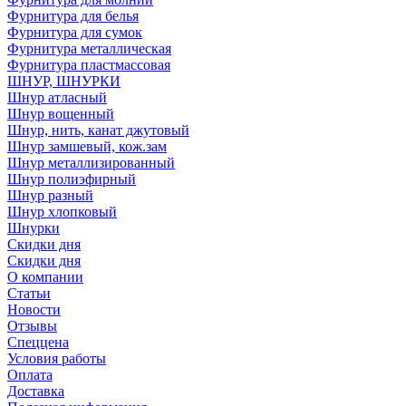
Фурнитура для белья
Фурнитура для сумок
Фурнитура металлическая
Фурнитура пластмассовая
ШНУР, ШНУРКИ
Шнур атласный
Шнур вощенный
Шнур, нить, канат джутовый
Шнур замшевый, кож.зам
Шнур металлизированный
Шнур полиэфирный
Шнур разный
Шнур хлопковый
Шнурки
Скидки дня
Скидки дня
О компании
Статьи
Новости
Отзывы
Спеццена
Условия работы
Оплата
Доставка