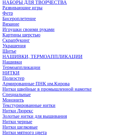
НАБОРЫ ДЛЯ ТВОРЧЕСТВА
Развивающие игры
Фетр
Бисероплетение
Вязание
Игрушки своими руками
Картины шерстью
Скрапбукинг
Украшения
Шитье
НАШИВКИ, ТЕРМОАППЛИКАЦИИ
Нашивки
Термоаппликации
НИТКИ
Полиэстер
Армированные ПНК им.Кирова
Нитки швейные в промышленной намотке
Специальные
Мононить
Текстурированные нитки
Нитки Люрекс
Золотые нитки для вышивания
Нитки черные
Нитки шелковые
Нитки мятного цвета