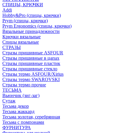
СПИЦЫ, КРЮЧКИ
Addi
Hobby&Pro (спицы, крючки)
Prym (спицы, крючки)
Prym Ergonomics (спицы, крючки)
Вязальные принадлежности
Крючки вязальные
Спицы вязальные
СТРАЗЫ
Стразы пришивные ASFOUR
Стразы пришивные в цапах
Стразы пришивные пластик
Стразы пришивные стекло
Стразы термо ASFOUR/Xirius
Стразы термо SWAROVSKI
Стразы термо прочие
ТЕСЬМА
Вьюнчик (зиг-заг)
Сутаж
Тесьма декор
Тесьма жаккард
Тесьма золотая, серебрянная
Тесьма с помпонами
ФУРНИТУРА
Фурнитура для молний