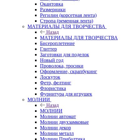
Окантовка
Размерники
Регилин (корсетная лента)
Стропа (ременная лента)
МАТЕРИАЛЫ ДЛЯ ТВОРЧЕСТВА
Назад
МАТЕРИАЛЫ ДЛЯ ТВОРЧЕСТВА
Бисероплетение
Глиттер
Заготовки для поделок
Новый год
Проволока, тросики
Оформление, скрапбукинг
Лоскуток
Фетр, фелтинг
Флористика
Фурнитура для игрушек
МОЛНИИ
Назад
МОЛНИИ
Молнии автомат
Молнии двухзамковые
Молнии декор
Молнии металл
Молнии Прибалтика