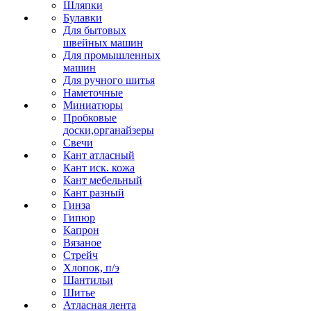
Шляпки
Булавки
Для бытовых
швейных машин
Для промышленных
машин
Для ручного шитья
Наметочные
Миниатюры
Пробковые
доски,органайзеры
Свечи
Кант атласный
Кант иск. кожа
Кант мебельный
Кант разный
Гинза
Гипюр
Капрон
Вязаное
Стрейч
Хлопок, п/э
Шантильи
Шитье
Атласная лента