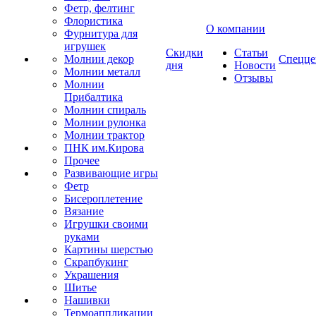
Фетр, фелтинг
Флористика
О компании
Фурнитура для
игрушек
Скидки
Статьи
Молнии декор
Спецце
дня
Новости
Молнии металл
Отзывы
Молнии
Прибалтика
Молнии спираль
Молнии рулонка
Молнии трактор
ПНК им.Кирова
Прочее
Развивающие игры
Фетр
Бисероплетение
Вязание
Игрушки своими
руками
Картины шерстью
Скрапбукинг
Украшения
Шитье
Нашивки
Термоаппликации