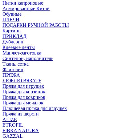
Нитки капроновые
Армированные Китай
Обувные
ПЛЕЧИ
ПОДАРКИ РУЧНОЙ РАБОТЫ
Картины
ПРИКЛАД
Дублерин
Клеевые ленты
Манжет-заготовка
Синтепон, наполнитель
Ткань, сетка
Флизелин
ПРЯЖА
ЛЮБЛЮ ВЯЗАТЬ
Пряжа для игрушек
Пряжа для корзинок
Пряжа для ковриков
Пряжа для мочалок
Плюшевая пряжа для игрушек
Пряжа из шерсти
ALIZE
ETROFIL
FIBRA NATURA
GAZZAL