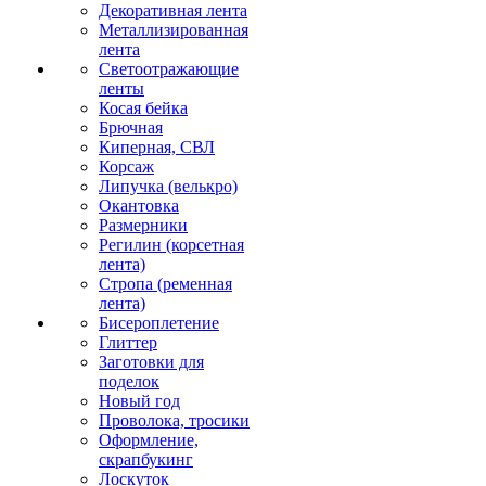
Декоративная лента
Металлизированная
лента
Светоотражающие
ленты
Косая бейка
Брючная
Киперная, СВЛ
Корсаж
Липучка (велькро)
Окантовка
Размерники
Регилин (корсетная
лента)
Стропа (ременная
лента)
Бисероплетение
Глиттер
Заготовки для
поделок
Новый год
Проволока, тросики
Оформление,
скрапбукинг
Лоскуток