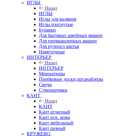
ИГЛЫ
Назад
ИГЛЫ
Иглы для валяния
Иглы изогнутые
Булавки
Для бытовых швейных машин
Для промышленных машин
Для ручного шитья
Наметочные
ИНТЕРЬЕР
Назад
ИНТЕРЬЕР
Миниатюры
Пробковые доски,органайзеры
Свечи
Сувенирчики
КАНТ
Назад
КАНТ
Кант атласный
Кант иск. кожа
Кант мебельный
Кант разный
КРУЖЕВО