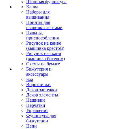
Шторная фурнитура
Канва
Наборы для
вышивания
Принты для
вышивки лентами
Пяльцы,
приспособления
Рисунок на канве
(вышивка крестом)
Рисунок на ткани
(вышивка бисером)
Схемы на бумаге
Бижутерия и
аксессуары
Боа
Воротнички
Декор застежки
Декор элементы
Нашивки
Перчатки
Украшения
Фурнитура для
бижутерии
Цепи