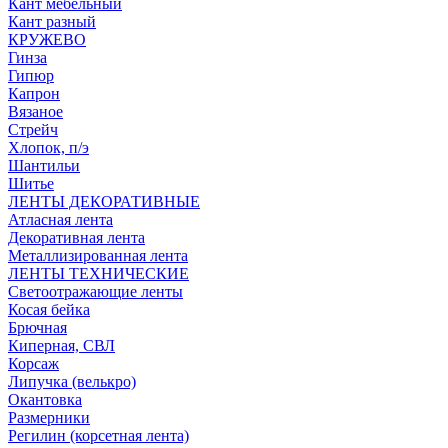
Кант мебельный
Кант разный
КРУЖЕВО
Гинза
Гипюр
Капрон
Вязаное
Стрейч
Хлопок, п/э
Шантильи
Шитье
ЛЕНТЫ ДЕКОРАТИВНЫЕ
Атласная лента
Декоративная лента
Металлизированная лента
ЛЕНТЫ ТЕХНИЧЕСКИЕ
Светоотражающие ленты
Косая бейка
Брючная
Киперная, СВЛ
Корсаж
Липучка (велькро)
Окантовка
Размерники
Регилин (корсетная лента)