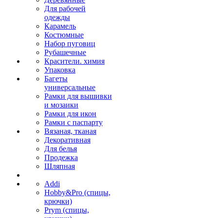
Для рабочей
одежды
Карамель
Костюмные
Набор пуговиц
Рубашечные
Красители. химия
Упаковка
Багеты
универсальные
Рамки для вышивки
и мозаики
Рамки для икон
Рамки с паспарту
Вязаная, тканая
Декоративная
Для белья
Продежка
Шляпная
Addi
Hobby&Pro (спицы,
крючки)
Prym (спицы,