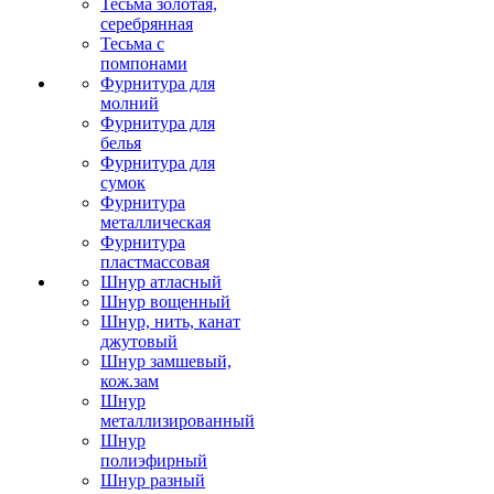
Тесьма золотая,
серебрянная
Тесьма с
помпонами
Фурнитура для
молний
Фурнитура для
белья
Фурнитура для
сумок
Фурнитура
металлическая
Фурнитура
пластмассовая
Шнур атласный
Шнур вощенный
Шнур, нить, канат
джутовый
Шнур замшевый,
кож.зам
Шнур
металлизированный
Шнур
полиэфирный
Шнур разный