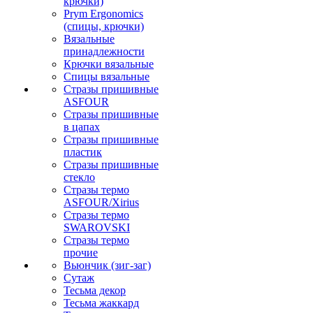
крючки)
Prym Ergonomics
(спицы, крючки)
Вязальные
принадлежности
Крючки вязальные
Спицы вязальные
Стразы пришивные
ASFOUR
Стразы пришивные
в цапах
Стразы пришивные
пластик
Стразы пришивные
стекло
Стразы термо
ASFOUR/Xirius
Стразы термо
SWAROVSKI
Стразы термо
прочие
Вьюнчик (зиг-заг)
Сутаж
Тесьма декор
Тесьма жаккард