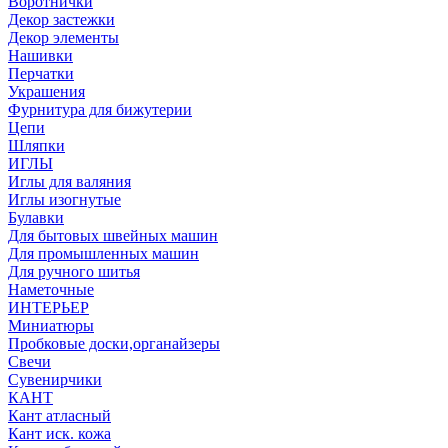
Воротнички
Декор застежки
Декор элементы
Нашивки
Перчатки
Украшения
Фурнитура для бижутерии
Цепи
Шляпки
ИГЛЫ
Иглы для валяния
Иглы изогнутые
Булавки
Для бытовых швейных машин
Для промышленных машин
Для ручного шитья
Наметочные
ИНТЕРЬЕР
Миниатюры
Пробковые доски,органайзеры
Свечи
Сувенирчики
КАНТ
Кант атласный
Кант иск. кожа