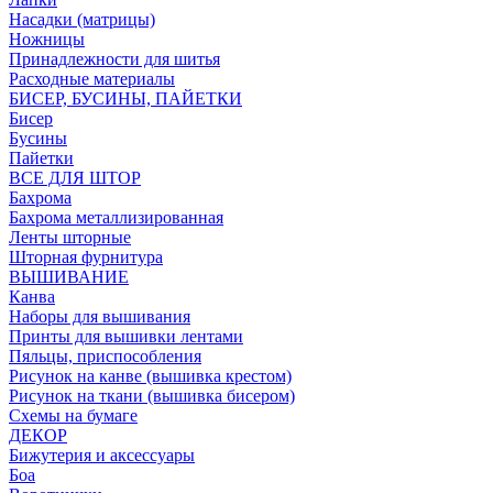
Насадки (матрицы)
Ножницы
Принадлежности для шитья
Расходные материалы
БИСЕР, БУСИНЫ, ПАЙЕТКИ
Бисер
Бусины
Пайетки
ВСЕ ДЛЯ ШТОР
Бахрома
Бахрома металлизированная
Ленты шторные
Шторная фурнитура
ВЫШИВАНИЕ
Канва
Наборы для вышивания
Принты для вышивки лентами
Пяльцы, приспособления
Рисунок на канве (вышивка крестом)
Рисунок на ткани (вышивка бисером)
Схемы на бумаге
ДЕКОР
Бижутерия и аксессуары
Боа