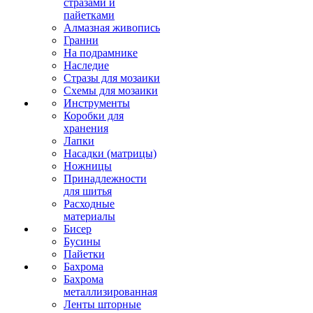
стразами и
пайетками
Алмазная живопись
Гранни
На подрамнике
Наследие
Стразы для мозаики
Схемы для мозаики
Инструменты
Коробки для
хранения
Лапки
Насадки (матрицы)
Ножницы
Принадлежности
для шитья
Расходные
материалы
Бисер
Бусины
Пайетки
Бахрома
Бахрома
металлизированная
Ленты шторные