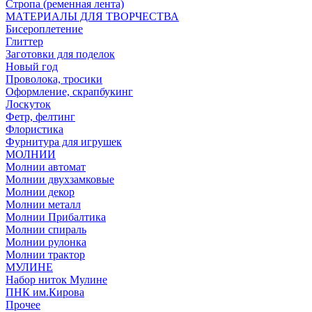
Стропа (ременная лента)
МАТЕРИАЛЫ ДЛЯ ТВОРЧЕСТВА
Бисероплетение
Глиттер
Заготовки для поделок
Новый год
Проволока, тросики
Оформление, скрапбукинг
Лоскуток
Фетр, фелтинг
Флористика
Фурнитура для игрушек
МОЛНИИ
Молнии автомат
Молнии двухзамковые
Молнии декор
Молнии металл
Молнии Прибалтика
Молнии спираль
Молнии рулонка
Молнии трактор
МУЛИНЕ
Набор ниток Мулине
ПНК им.Кирова
Прочее