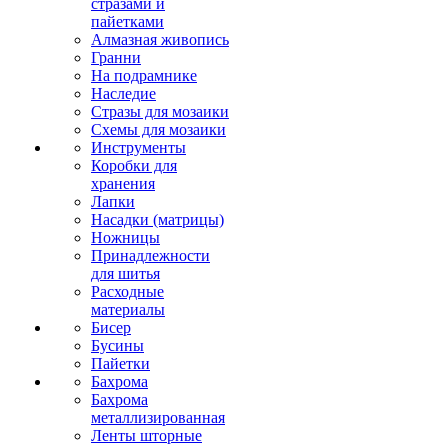
стразами и
пайетками
Алмазная живопись
Гранни
На подрамнике
Наследие
Стразы для мозаики
Схемы для мозаики
Инструменты
Коробки для
хранения
Лапки
Насадки (матрицы)
Ножницы
Принадлежности
для шитья
Расходные
материалы
Бисер
Бусины
Пайетки
Бахрома
Бахрома
металлизированная
Ленты шторные