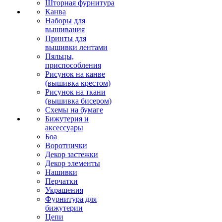
Шторная фурнитура
Канва
Наборы для
вышивания
Принты для
вышивки лентами
Пяльцы,
приспособления
Рисунок на канве
(вышивка крестом)
Рисунок на ткани
(вышивка бисером)
Схемы на бумаге
Бижутерия и
аксессуары
Боа
Воротнички
Декор застежки
Декор элементы
Нашивки
Перчатки
Украшения
Фурнитура для
бижутерии
Цепи