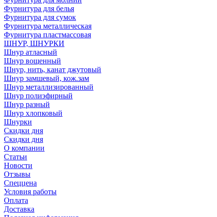
Фурнитура для белья
Фурнитура для сумок
Фурнитура металлическая
Фурнитура пластмассовая
ШНУР, ШНУРКИ
Шнур атласный
Шнур вощенный
Шнур, нить, канат джутовый
Шнур замшевый, кож.зам
Шнур металлизированный
Шнур полиэфирный
Шнур разный
Шнур хлопковый
Шнурки
Скидки дня
Скидки дня
О компании
Статьи
Новости
Отзывы
Спеццена
Условия работы
Оплата
Доставка