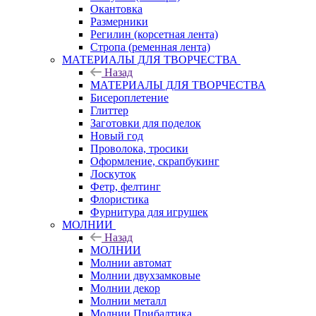
Окантовка
Размерники
Регилин (корсетная лента)
Стропа (ременная лента)
МАТЕРИАЛЫ ДЛЯ ТВОРЧЕСТВА
Назад
МАТЕРИАЛЫ ДЛЯ ТВОРЧЕСТВА
Бисероплетение
Глиттер
Заготовки для поделок
Новый год
Проволока, тросики
Оформление, скрапбукинг
Лоскуток
Фетр, фелтинг
Флористика
Фурнитура для игрушек
МОЛНИИ
Назад
МОЛНИИ
Молнии автомат
Молнии двухзамковые
Молнии декор
Молнии металл
Молнии Прибалтика