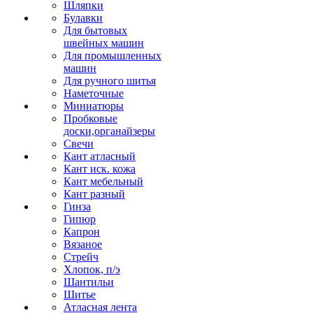
Шляпки
Булавки
Для бытовых
швейных машин
Для промышленных
машин
Для ручного шитья
Наметочные
Миниатюры
Пробковые
доски,органайзеры
Свечи
Кант атласный
Кант иск. кожа
Кант мебельный
Кант разный
Гинза
Гипюр
Капрон
Вязаное
Стрейч
Хлопок, п/э
Шантильи
Шитье
Атласная лента