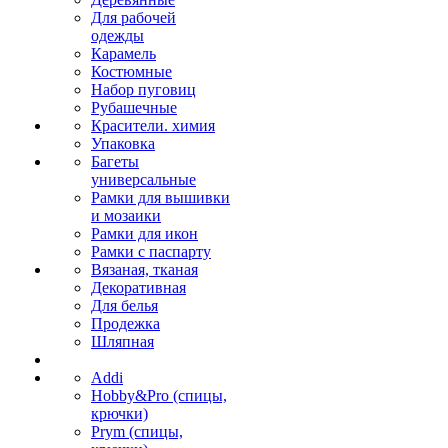
Для рабочей
одежды
Карамель
Костюмные
Набор пуговиц
Рубашечные
Красители. химия
Упаковка
Багеты
универсальные
Рамки для вышивки
и мозаики
Рамки для икон
Рамки с паспарту
Вязаная, тканая
Декоративная
Для белья
Продежка
Шляпная
Addi
Hobby&Pro (спицы,
крючки)
Prym (спицы,