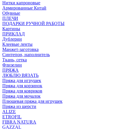
Нитки капроновые
Армированные Китай
Обувные
ПЛЕЧИ
ПОДАРКИ РУЧНОЙ РАБОТЫ
Картины
ПРИКЛАД
Дублерин
Клеевые ленты
Манжет-заготовка
Синтепон, наполнитель
Ткань, сетка
Флизелин
ПРЯЖА
ЛЮБЛЮ ВЯЗАТЬ
Пряжа для игрушек
Пряжа для корзинок
Пряжа для ковриков
Пряжа для мочалок
Плюшевая пряжа для игрушек
Пряжа из шерсти
ALIZE
ETROFIL
FIBRA NATURA
GAZZAL