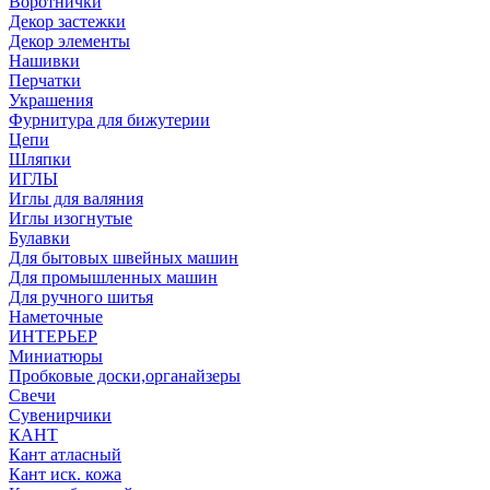
Воротнички
Декор застежки
Декор элементы
Нашивки
Перчатки
Украшения
Фурнитура для бижутерии
Цепи
Шляпки
ИГЛЫ
Иглы для валяния
Иглы изогнутые
Булавки
Для бытовых швейных машин
Для промышленных машин
Для ручного шитья
Наметочные
ИНТЕРЬЕР
Миниатюры
Пробковые доски,органайзеры
Свечи
Сувенирчики
КАНТ
Кант атласный
Кант иск. кожа