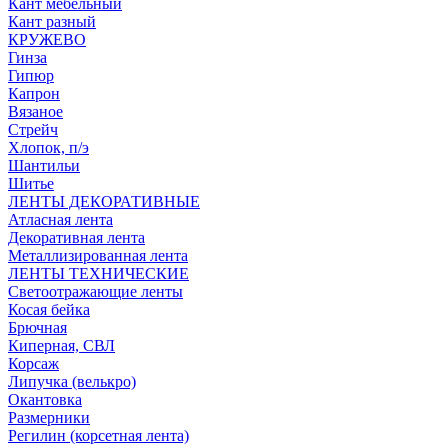
Кант мебельный
Кант разный
КРУЖЕВО
Гинза
Гипюр
Капрон
Вязаное
Стрейч
Хлопок, п/э
Шантильи
Шитье
ЛЕНТЫ ДЕКОРАТИВНЫЕ
Атласная лента
Декоративная лента
Металлизированная лента
ЛЕНТЫ ТЕХНИЧЕСКИЕ
Светоотражающие ленты
Косая бейка
Брючная
Киперная, СВЛ
Корсаж
Липучка (велькро)
Окантовка
Размерники
Регилин (корсетная лента)