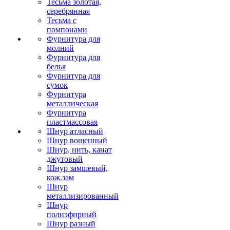
Тесьма золотая,
серебрянная
Тесьма с
помпонами
Фурнитура для
молний
Фурнитура для
белья
Фурнитура для
сумок
Фурнитура
металлическая
Фурнитура
пластмассовая
Шнур атласный
Шнур вощенный
Шнур, нить, канат
джутовый
Шнур замшевый,
кож.зам
Шнур
металлизированный
Шнур
полиэфирный
Шнур разный