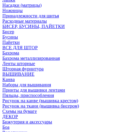
Насадки (матрицы)
Ножницы
Принадлежности для шитья
Расходные материалы
БИСЕР, БУСИНЫ, ПАЙЕТКИ
Бисер
Бусины
Пайетки
ВСЕ ДЛЯ ШТОР
Бахрома
Бахрома металлизированная
Ленты шторные
Шторная фурнитура
ВЫШИВАНИЕ
Канва
Наборы для вышивания
Принты для вышивки лентами
Пяльцы, приспособления
Рисунок на канве (вышивка крестом)
Рисунок на ткани (вышивка бисером)
Схемы на бумаге
ДЕКОР
Бижутерия и аксессуары
Боа