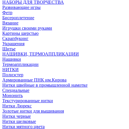
НАБОРЫ ДЛЯ ТВОРЧЕСТВА
Развивающие игры
Фетр
Бисероплетение
Вязание
Игрушки своими руками
Картины шерстью
Скрапбукинг
Украшения
Шитье
НАШИВКИ, ТЕРМОАППЛИКАЦИИ
Нашивки
Термоаппликации
НИТКИ
Полиэстер
Армированные ПНК им.Кирова
Нитки швейные в промышленной намотке
Специальные
Мононить
Текстурированные нитки
Нитки Люрекс
Золотые нитки для вышивания
Нитки черные
Нитки шелковые
Нитки мятного цвета