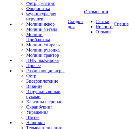
Фетр, фелтинг
Флористика
О компании
Фурнитура для
игрушек
Скидки
Статьи
Молнии декор
Спецце
дня
Новости
Молнии металл
Отзывы
Молнии
Прибалтика
Молнии спираль
Молнии рулонка
Молнии трактор
ПНК им.Кирова
Прочее
Развивающие игры
Фетр
Бисероплетение
Вязание
Игрушки своими
руками
Картины шерстью
Скрапбукинг
Украшения
Шитье
Нашивки
Термоаппликации