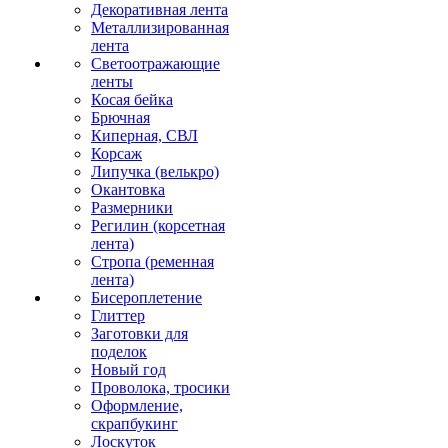
Декоративная лента
Металлизированная
лента
Светоотражающие
ленты
Косая бейка
Брючная
Киперная, СВЛ
Корсаж
Липучка (велькро)
Окантовка
Размерники
Регилин (корсетная
лента)
Стропа (ременная
лента)
Бисероплетение
Глиттер
Заготовки для
поделок
Новый год
Проволока, тросики
Оформление,
скрапбукинг
Лоскуток