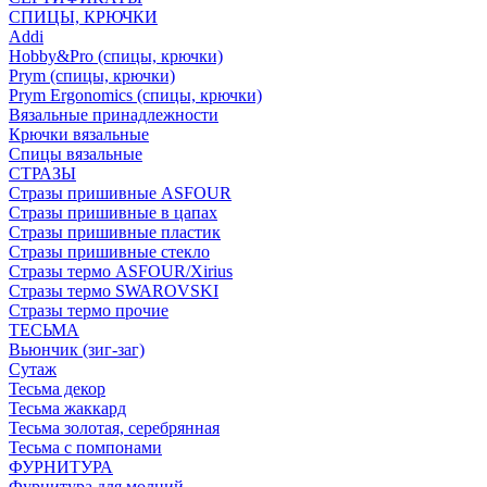
СПИЦЫ, КРЮЧКИ
Addi
Hobby&Pro (спицы, крючки)
Prym (спицы, крючки)
Prym Ergonomics (спицы, крючки)
Вязальные принадлежности
Крючки вязальные
Спицы вязальные
СТРАЗЫ
Стразы пришивные ASFOUR
Стразы пришивные в цапах
Стразы пришивные пластик
Стразы пришивные стекло
Стразы термо ASFOUR/Xirius
Стразы термо SWAROVSKI
Стразы термо прочие
ТЕСЬМА
Вьюнчик (зиг-заг)
Сутаж
Тесьма декор
Тесьма жаккард
Тесьма золотая, серебрянная
Тесьма с помпонами
ФУРНИТУРА
Фурнитура для молний