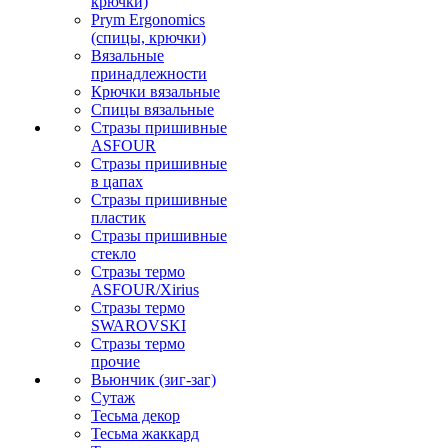
крючки)
Prym Ergonomics
(спицы, крючки)
Вязальные
принадлежности
Крючки вязальные
Спицы вязальные
Стразы пришивные
ASFOUR
Стразы пришивные
в цапах
Стразы пришивные
пластик
Стразы пришивные
стекло
Стразы термо
ASFOUR/Xirius
Стразы термо
SWAROVSKI
Стразы термо
прочие
Вьюнчик (зиг-заг)
Сутаж
Тесьма декор
Тесьма жаккард