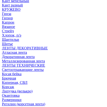
Кант мебельный
Кант разный
КРУЖЕВО
Гинза
Гипюр
Капрон
Вязаное
Стрейч
Хлопок, п/э
Шантильи
Шитье
ЛЕНТЫ ДЕКОРАТИВНЫЕ
Атласная лента
Декоративная лента
Металлизированная лента
ЛЕНТЫ ТЕХНИЧЕСКИЕ
Светоотражающие ленты
Косая бейка
Брючная
Киперная, СВЛ
Корсаж
Липучка (велькро)
Окантовка
Размерники
Регилин (корсетная лента)