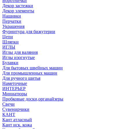
Воротнички
Декор застежки
Декор элементы
Нашивки
Перчатки
Украшения
Фурнитура для бижутерии
Цепи
Шляпки
ИГЛЫ
Иглы для валяния
Иглы изогнутые
Булавки
Для бытовых швейных машин
Для промышленных машин
Для ручного шитья
Наметочные
ИНТЕРЬЕР
Миниатюры
Пробковые доски,органайзеры
Свечи
Сувенирчики
КАНТ
Кант атласный
Кант иск. кожа