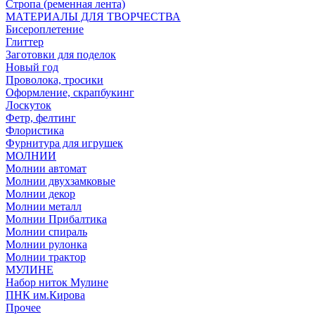
Стропа (ременная лента)
МАТЕРИАЛЫ ДЛЯ ТВОРЧЕСТВА
Бисероплетение
Глиттер
Заготовки для поделок
Новый год
Проволока, тросики
Оформление, скрапбукинг
Лоскуток
Фетр, фелтинг
Флористика
Фурнитура для игрушек
МОЛНИИ
Молнии автомат
Молнии двухзамковые
Молнии декор
Молнии металл
Молнии Прибалтика
Молнии спираль
Молнии рулонка
Молнии трактор
МУЛИНЕ
Набор ниток Мулине
ПНК им.Кирова
Прочее