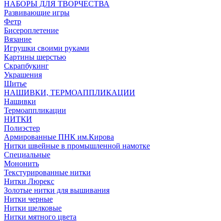
НАБОРЫ ДЛЯ ТВОРЧЕСТВА
Развивающие игры
Фетр
Бисероплетение
Вязание
Игрушки своими руками
Картины шерстью
Скрапбукинг
Украшения
Шитье
НАШИВКИ, ТЕРМОАППЛИКАЦИИ
Нашивки
Термоаппликации
НИТКИ
Полиэстер
Армированные ПНК им.Кирова
Нитки швейные в промышленной намотке
Специальные
Мононить
Текстурированные нитки
Нитки Люрекс
Золотые нитки для вышивания
Нитки черные
Нитки шелковые
Нитки мятного цвета