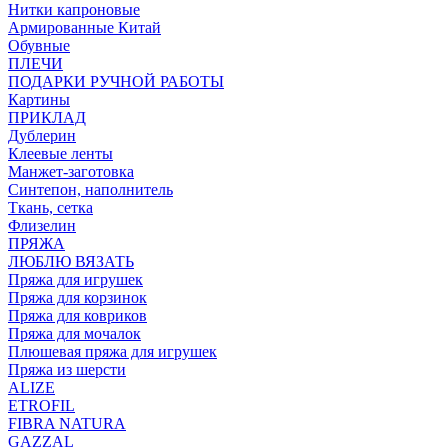
Нитки капроновые
Армированные Китай
Обувные
ПЛЕЧИ
ПОДАРКИ РУЧНОЙ РАБОТЫ
Картины
ПРИКЛАД
Дублерин
Клеевые ленты
Манжет-заготовка
Синтепон, наполнитель
Ткань, сетка
Флизелин
ПРЯЖА
ЛЮБЛЮ ВЯЗАТЬ
Пряжа для игрушек
Пряжа для корзинок
Пряжа для ковриков
Пряжа для мочалок
Плюшевая пряжа для игрушек
Пряжа из шерсти
ALIZE
ETROFIL
FIBRA NATURA
GAZZAL