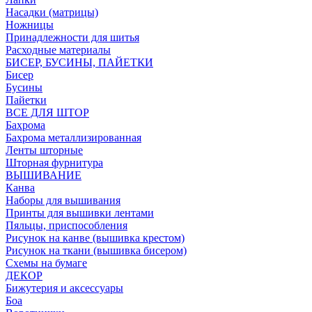
Насадки (матрицы)
Ножницы
Принадлежности для шитья
Расходные материалы
БИСЕР, БУСИНЫ, ПАЙЕТКИ
Бисер
Бусины
Пайетки
ВСЕ ДЛЯ ШТОР
Бахрома
Бахрома металлизированная
Ленты шторные
Шторная фурнитура
ВЫШИВАНИЕ
Канва
Наборы для вышивания
Принты для вышивки лентами
Пяльцы, приспособления
Рисунок на канве (вышивка крестом)
Рисунок на ткани (вышивка бисером)
Схемы на бумаге
ДЕКОР
Бижутерия и аксессуары
Боа