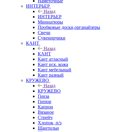
Наметочные
ИНТЕРЬЕР
Назад
ИНТЕРЬЕР
Миниатюры
Пробковые доски,органайзеры
Свечи
Сувенирчики
КАНТ
Назад
КАНТ
Кант атласный
Кант иск. кожа
Кант мебельный
Кант разный
КРУЖЕВО
Назад
КРУЖЕВО
Гинза
Гипюр
Капрон
Вязаное
Стрейч
Хлопок, п/э
Шантильи