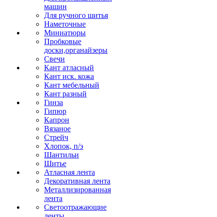
машин
Для ручного шитья
Наметочные
Миниатюры
Пробковые
доски,органайзеры
Свечи
Кант атласный
Кант иск. кожа
Кант мебельный
Кант разный
Гинза
Гипюр
Капрон
Вязаное
Стрейч
Хлопок, п/э
Шантильи
Шитье
Атласная лента
Декоративная лента
Металлизированная
лента
Светоотражающие
ленты