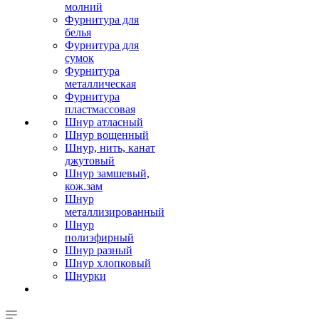
молний
Фурнитура для
белья
Фурнитура для
сумок
Фурнитура
металлическая
Фурнитура
пластмассовая
Шнур атласный
Шнур вощенный
Шнур, нить, канат
джутовый
Шнур замшевый,
кож.зам
Шнур
металлизированный
Шнур
полиэфирный
Шнур разный
Шнур хлопковый
Шнурки