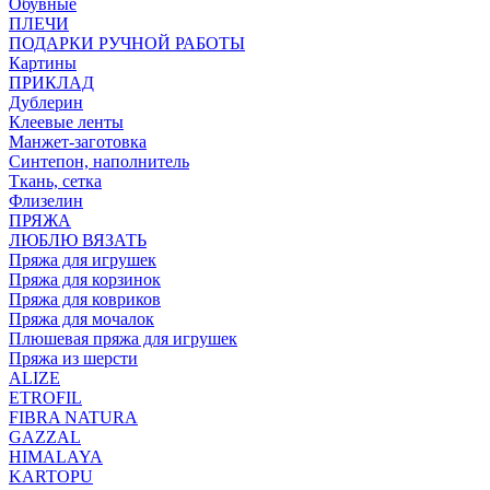
Обувные
ПЛЕЧИ
ПОДАРКИ РУЧНОЙ РАБОТЫ
Картины
ПРИКЛАД
Дублерин
Клеевые ленты
Манжет-заготовка
Синтепон, наполнитель
Ткань, сетка
Флизелин
ПРЯЖА
ЛЮБЛЮ ВЯЗАТЬ
Пряжа для игрушек
Пряжа для корзинок
Пряжа для ковриков
Пряжа для мочалок
Плюшевая пряжа для игрушек
Пряжа из шерсти
ALIZE
ETROFIL
FIBRA NATURA
GAZZAL
HIMALAYA
KARTOPU