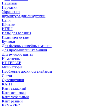
Нашивки
Перчатки
Украшения
Фурнитура для бижутерии
Цепи
Шляпки
ИГЛЫ
Иглы для валяния
Иглы изогнутые
Булавки
Для бытовых швейных машин
Для промышленных машин
Для ручного шитья
Наметочные
ИНТЕРЬЕР
Миниатюры
Пробковые доски,органайзеры
Свечи
Сувенирчики
КАНТ
Кант атласный
Кант иск. кожа
Кант мебельный
Кант разный
КРУЖЕВО