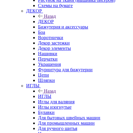
Рисунок на ткани (вышивка бисером)
Схемы на бумаге
ДЕКОР
Назад
ДЕКОР
Бижутерия и аксессуары
Боа
Воротнички
Декор застежки
Декор элементы
Нашивки
Перчатки
Украшения
Фурнитура для бижутерии
Цепи
Шляпки
ИГЛЫ
Назад
ИГЛЫ
Иглы для валяния
Иглы изогнутые
Булавки
Для бытовых швейных машин
Для промышленных машин
Для ручного шитья