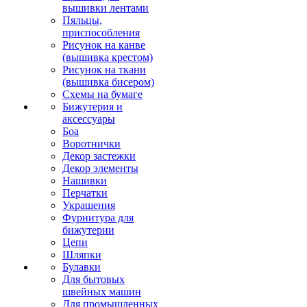
вышивки лентами
Пяльцы,
приспособления
Рисунок на канве
(вышивка крестом)
Рисунок на ткани
(вышивка бисером)
Схемы на бумаге
Бижутерия и
аксессуары
Боа
Воротнички
Декор застежки
Декор элементы
Нашивки
Перчатки
Украшения
Фурнитура для
бижутерии
Цепи
Шляпки
Булавки
Для бытовых
швейных машин
Для промышленных