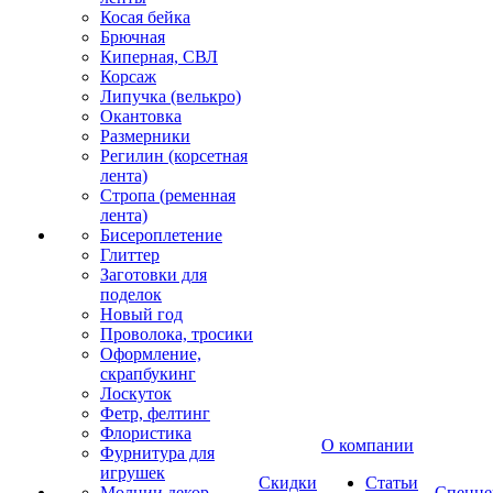
Косая бейка
Брючная
Киперная, СВЛ
Корсаж
Липучка (велькро)
Окантовка
Размерники
Регилин (корсетная
лента)
Стропа (ременная
лента)
Бисероплетение
Глиттер
Заготовки для
поделок
Новый год
Проволока, тросики
Оформление,
скрапбукинг
Лоскуток
Фетр, фелтинг
Флористика
О компании
Фурнитура для
игрушек
Скидки
Статьи
Молнии декор
Спецце