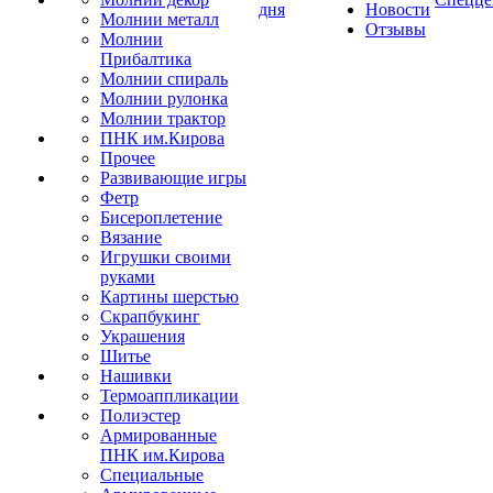
дня
Новости
Молнии металл
Отзывы
Молнии
Прибалтика
Молнии спираль
Молнии рулонка
Молнии трактор
ПНК им.Кирова
Прочее
Развивающие игры
Фетр
Бисероплетение
Вязание
Игрушки своими
руками
Картины шерстью
Скрапбукинг
Украшения
Шитье
Нашивки
Термоаппликации
Полиэстер
Армированные
ПНК им.Кирова
Специальные