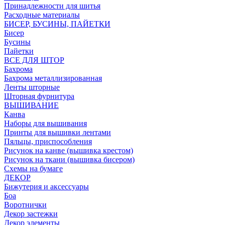
Принадлежности для шитья
Расходные материалы
БИСЕР, БУСИНЫ, ПАЙЕТКИ
Бисер
Бусины
Пайетки
ВСЕ ДЛЯ ШТОР
Бахрома
Бахрома металлизированная
Ленты шторные
Шторная фурнитура
ВЫШИВАНИЕ
Канва
Наборы для вышивания
Принты для вышивки лентами
Пяльцы, приспособления
Рисунок на канве (вышивка крестом)
Рисунок на ткани (вышивка бисером)
Схемы на бумаге
ДЕКОР
Бижутерия и аксессуары
Боа
Воротнички
Декор застежки
Декор элементы