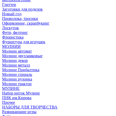
Глиттер
Заготовки для поделок
Новый год
Проволока, тросики
Оформление, скрапбукинг
Лоскуток
Фетр, фелтинг
Флористика
Фурнитура для игрушек
МОЛНИИ
Молнии автомат
Молнии двухзамковые
Молнии декор
Молнии металл
Молнии Прибалтика
Молнии спираль
Молнии рулонка
Молнии трактор
МУЛИНЕ
Набор ниток Мулине
ПНК им.Кирова
Прочее
НАБОРЫ ДЛЯ ТВОРЧЕСТВА
Развивающие игры