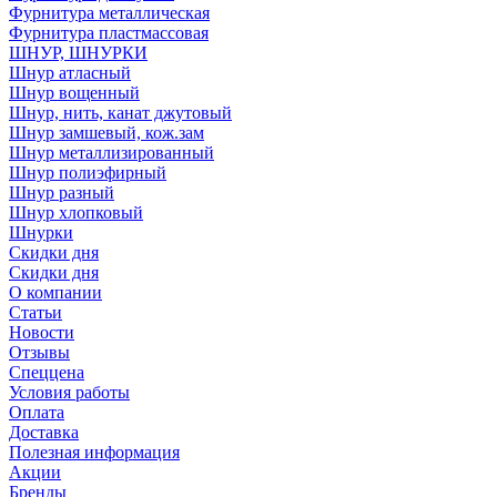
Фурнитура металлическая
Фурнитура пластмассовая
ШНУР, ШНУРКИ
Шнур атласный
Шнур вощенный
Шнур, нить, канат джутовый
Шнур замшевый, кож.зам
Шнур металлизированный
Шнур полиэфирный
Шнур разный
Шнур хлопковый
Шнурки
Скидки дня
Скидки дня
О компании
Статьи
Новости
Отзывы
Спеццена
Условия работы
Оплата
Доставка
Полезная информация
Акции
Бренды