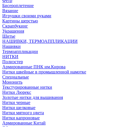
Фетр
Бисероплетение
Вязание
Игрушки своими руками
Картины шерстью
Скрапбукинг
Украшения
Шитье
НАШИВКИ, ТЕРМОАППЛИКАЦИИ
Нашивки
Термоаппликации
НИТКИ
Полиэстер
Армированные ПНК им.Кирова
Нитки швейные в промышленной намотке
Специальные
Мононить
Текстурированные нитки
Нитки Люрекс
Золотые нитки для вышивания
Нитки черные
Нитки шелковые
Нитки мятного цвета
Нитки капроновые
Армированные Китай