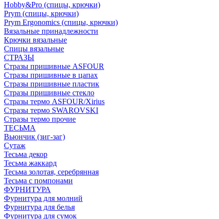
Hobby&Pro (спицы, крючки)
Prym (спицы, крючки)
Prym Ergonomics (спицы, крючки)
Вязальные принадлежности
Крючки вязальные
Спицы вязальные
СТРАЗЫ
Стразы пришивные ASFOUR
Стразы пришивные в цапах
Стразы пришивные пластик
Стразы пришивные стекло
Стразы термо ASFOUR/Xirius
Стразы термо SWAROVSKI
Стразы термо прочие
ТЕСЬМА
Вьюнчик (зиг-заг)
Сутаж
Тесьма декор
Тесьма жаккард
Тесьма золотая, серебрянная
Тесьма с помпонами
ФУРНИТУРА
Фурнитура для молний
Фурнитура для белья
Фурнитура для сумок