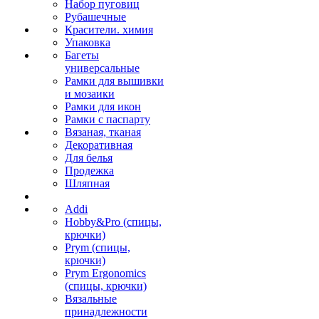
Набор пуговиц
Рубашечные
Красители. химия
Упаковка
Багеты
универсальные
Рамки для вышивки
и мозаики
Рамки для икон
Рамки с паспарту
Вязаная, тканая
Декоративная
Для белья
Продежка
Шляпная
Addi
Hobby&Pro (спицы,
крючки)
Prym (спицы,
крючки)
Prym Ergonomics
(спицы, крючки)
Вязальные
принадлежности