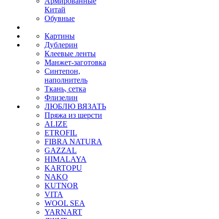
Армированные
Китай
Обувные
Картины
Дублерин
Клеевые ленты
Манжет-заготовка
Синтепон,
наполнитель
Ткань, сетка
Флизелин
ЛЮБЛЮ ВЯЗАТЬ
Пряжа из шерсти
ALIZE
ETROFIL
FIBRA NATURA
GAZZAL
HIMALAYA
KARTOPU
NAKO
KUTNOR
VITA
WOOL SEA
YARNART