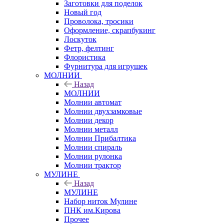
Заготовки для поделок
Новый год
Проволока, тросики
Оформление, скрапбукинг
Лоскуток
Фетр, фелтинг
Флористика
Фурнитура для игрушек
МОЛНИИ
Назад
МОЛНИИ
Молнии автомат
Молнии двухзамковые
Молнии декор
Молнии металл
Молнии Прибалтика
Молнии спираль
Молнии рулонка
Молнии трактор
МУЛИНЕ
Назад
МУЛИНЕ
Набор ниток Мулине
ПНК им.Кирова
Прочее