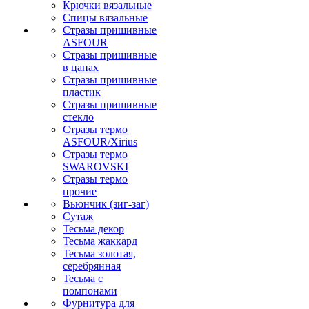
Крючки вязальные
Спицы вязальные
Стразы пришивные
ASFOUR
Стразы пришивные
в цапах
Стразы пришивные
пластик
Стразы пришивные
стекло
Стразы термо
ASFOUR/Xirius
Стразы термо
SWAROVSKI
Стразы термо
прочие
Вьюнчик (зиг-заг)
Сутаж
Тесьма декор
Тесьма жаккард
Тесьма золотая,
серебрянная
Тесьма с
помпонами
Фурнитура для