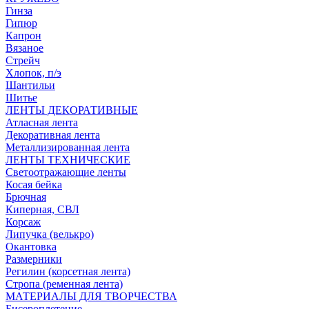
Гинза
Гипюр
Капрон
Вязаное
Стрейч
Хлопок, п/э
Шантильи
Шитье
ЛЕНТЫ ДЕКОРАТИВНЫЕ
Атласная лента
Декоративная лента
Металлизированная лента
ЛЕНТЫ ТЕХНИЧЕСКИЕ
Светоотражающие ленты
Косая бейка
Брючная
Киперная, СВЛ
Корсаж
Липучка (велькро)
Окантовка
Размерники
Регилин (корсетная лента)
Стропа (ременная лента)
МАТЕРИАЛЫ ДЛЯ ТВОРЧЕСТВА
Бисероплетение