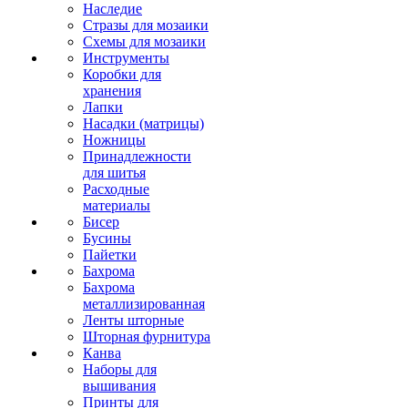
Наследие
Стразы для мозаики
Схемы для мозаики
Инструменты
Коробки для
хранения
Лапки
Насадки (матрицы)
Ножницы
Принадлежности
для шитья
Расходные
материалы
Бисер
Бусины
Пайетки
Бахрома
Бахрома
металлизированная
Ленты шторные
Шторная фурнитура
Канва
Наборы для
вышивания
Принты для