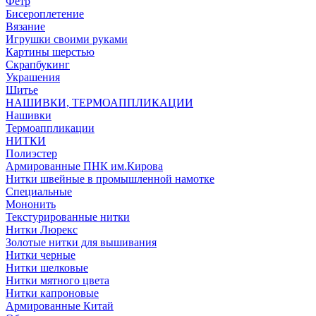
Фетр
Бисероплетение
Вязание
Игрушки своими руками
Картины шерстью
Скрапбукинг
Украшения
Шитье
НАШИВКИ, ТЕРМОАППЛИКАЦИИ
Нашивки
Термоаппликации
НИТКИ
Полиэстер
Армированные ПНК им.Кирова
Нитки швейные в промышленной намотке
Специальные
Мононить
Текстурированные нитки
Нитки Люрекс
Золотые нитки для вышивания
Нитки черные
Нитки шелковые
Нитки мятного цвета
Нитки капроновые
Армированные Китай