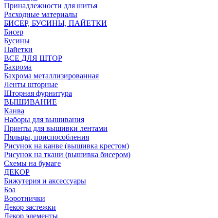
Принадлежности для шитья
Расходные материалы
БИСЕР, БУСИНЫ, ПАЙЕТКИ
Бисер
Бусины
Пайетки
ВСЕ ДЛЯ ШТОР
Бахрома
Бахрома металлизированная
Ленты шторные
Шторная фурнитура
ВЫШИВАНИЕ
Канва
Наборы для вышивания
Принты для вышивки лентами
Пяльцы, приспособления
Рисунок на канве (вышивка крестом)
Рисунок на ткани (вышивка бисером)
Схемы на бумаге
ДЕКОР
Бижутерия и аксессуары
Боа
Воротнички
Декор застежки
Декор элементы