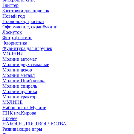
Глиттер
Заготовки для поделок
Новый год
Проволока, тросики
Оформление, скрапбукинг
Лоскуток
Фетр, фелтинг
Флористика
Фурнитура для игрушек
МОЛНИИ
Молнии автомат
Молнии двухзамковые
Молнии декор
Молнии металл
Молнии Прибалтика
Молнии спираль
Молнии рулонка
Молнии трактор
МУЛИНЕ
Набор ниток Мулине
ПНК им.Кирова
Прочее
НАБОРЫ ДЛЯ ТВОРЧЕСТВА
Развивающие игры