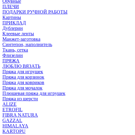
Обувные
ПЛЕЧИ
ПОДАРКИ РУЧНОЙ РАБОТЫ
Картины
ПРИКЛАД
Дублерин
Клеевые ленты
Манжет-заготовка
Синтепон, наполнитель
Ткань, сетка
Флизелин
ПРЯЖА
ЛЮБЛЮ ВЯЗАТЬ
Пряжа для игрушек
Пряжа для корзинок
Пряжа для ковриков
Пряжа для мочалок
Плюшевая пряжа для игрушек
Пряжа из шерсти
ALIZE
ETROFIL
FIBRA NATURA
GAZZAL
HIMALAYA
KARTOPU