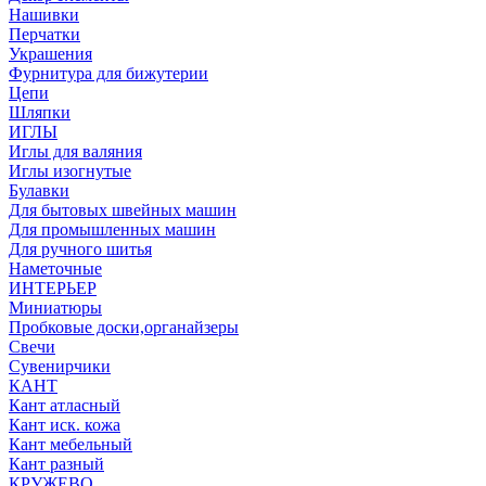
Нашивки
Перчатки
Украшения
Фурнитура для бижутерии
Цепи
Шляпки
ИГЛЫ
Иглы для валяния
Иглы изогнутые
Булавки
Для бытовых швейных машин
Для промышленных машин
Для ручного шитья
Наметочные
ИНТЕРЬЕР
Миниатюры
Пробковые доски,органайзеры
Свечи
Сувенирчики
КАНТ
Кант атласный
Кант иск. кожа
Кант мебельный
Кант разный
КРУЖЕВО