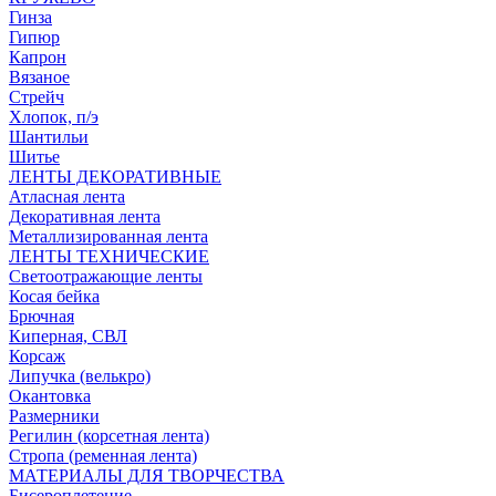
Гинза
Гипюр
Капрон
Вязаное
Стрейч
Хлопок, п/э
Шантильи
Шитье
ЛЕНТЫ ДЕКОРАТИВНЫЕ
Атласная лента
Декоративная лента
Металлизированная лента
ЛЕНТЫ ТЕХНИЧЕСКИЕ
Светоотражающие ленты
Косая бейка
Брючная
Киперная, СВЛ
Корсаж
Липучка (велькро)
Окантовка
Размерники
Регилин (корсетная лента)
Стропа (ременная лента)
МАТЕРИАЛЫ ДЛЯ ТВОРЧЕСТВА
Бисероплетение