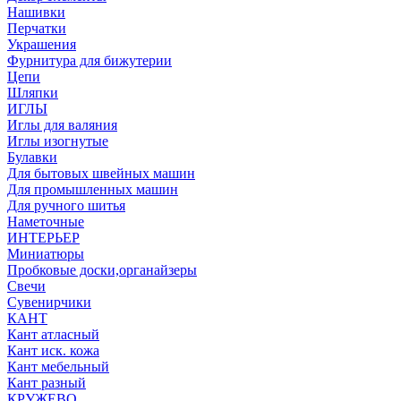
Нашивки
Перчатки
Украшения
Фурнитура для бижутерии
Цепи
Шляпки
ИГЛЫ
Иглы для валяния
Иглы изогнутые
Булавки
Для бытовых швейных машин
Для промышленных машин
Для ручного шитья
Наметочные
ИНТЕРЬЕР
Миниатюры
Пробковые доски,органайзеры
Свечи
Сувенирчики
КАНТ
Кант атласный
Кант иск. кожа
Кант мебельный
Кант разный
КРУЖЕВО