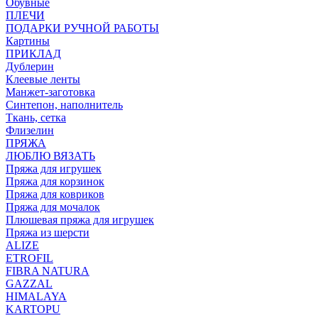
Обувные
ПЛЕЧИ
ПОДАРКИ РУЧНОЙ РАБОТЫ
Картины
ПРИКЛАД
Дублерин
Клеевые ленты
Манжет-заготовка
Синтепон, наполнитель
Ткань, сетка
Флизелин
ПРЯЖА
ЛЮБЛЮ ВЯЗАТЬ
Пряжа для игрушек
Пряжа для корзинок
Пряжа для ковриков
Пряжа для мочалок
Плюшевая пряжа для игрушек
Пряжа из шерсти
ALIZE
ETROFIL
FIBRA NATURA
GAZZAL
HIMALAYA
KARTOPU