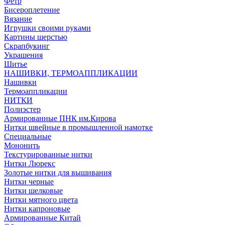
Фетр
Бисероплетение
Вязание
Игрушки своими руками
Картины шерстью
Скрапбукинг
Украшения
Шитье
НАШИВКИ, ТЕРМОАППЛИКАЦИИ
Нашивки
Термоаппликации
НИТКИ
Полиэстер
Армированные ПНК им.Кирова
Нитки швейные в промышленной намотке
Специальные
Мононить
Текстурированные нитки
Нитки Люрекс
Золотые нитки для вышивания
Нитки черные
Нитки шелковые
Нитки мятного цвета
Нитки капроновые
Армированные Китай