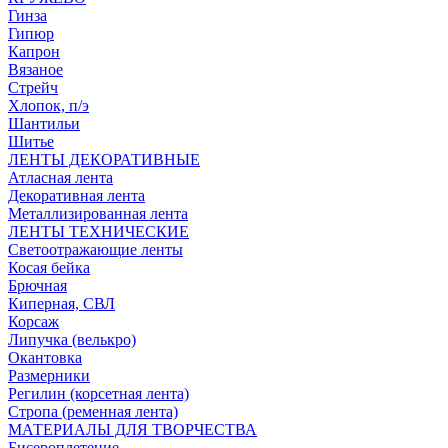
Гинза
Гипюр
Капрон
Вязаное
Стрейч
Хлопок, п/э
Шантильи
Шитье
ЛЕНТЫ ДЕКОРАТИВНЫЕ
Атласная лента
Декоративная лента
Металлизированная лента
ЛЕНТЫ ТЕХНИЧЕСКИЕ
Светоотражающие ленты
Косая бейка
Брючная
Киперная, СВЛ
Корсаж
Липучка (велькро)
Окантовка
Размерники
Регилин (корсетная лента)
Стропа (ременная лента)
МАТЕРИАЛЫ ДЛЯ ТВОРЧЕСТВА
Бисероплетение