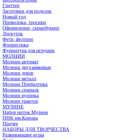
Глиттер
Заготовки для поделок
Новый год
Проволока, тросики
Оформление, скрапбукинг
Лоскуток
Фетр, фелтинг
Флористика
Фурнитура для игрушек
МОЛНИИ
Молнии автомат
Молнии двухзамковые
Молнии декор
Молнии металл
Молнии Прибалтика
Молнии спираль
Молнии рулонка
Молнии трактор
МУЛИНЕ
Набор ниток Мулине
ПНК им.Кирова
Прочее
НАБОРЫ ДЛЯ ТВОРЧЕСТВА
Развивающие игры