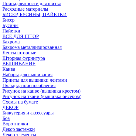
Принадлежности для шитья
Расходные материалы
БИСЕР, БУСИНЫ, ПАЙЕТКИ
Бисер
Бусины
Пайетки
ВСЕ ДЛЯ ШТОР
Бахрома
Бахрома металлизированная
Ленты шторные
Шторная фурнитура
ВЫШИВАНИЕ
Канва
Наборы для вышивания
Принты для вышивки лентами
Пяльцы, приспособления
Рисунок на канве (вышивка крестом)
Рисунок на ткани (вышивка бисером)
Схемы на бумаге
ДЕКОР
Бижутерия и аксессуары
Боа
Воротнички
Декор застежки
Декор элементы