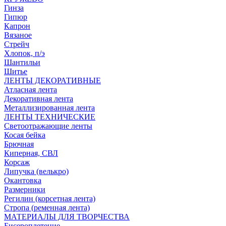
Гинза
Гипюр
Капрон
Вязаное
Стрейч
Хлопок, п/э
Шантильи
Шитье
ЛЕНТЫ ДЕКОРАТИВНЫЕ
Атласная лента
Декоративная лента
Металлизированная лента
ЛЕНТЫ ТЕХНИЧЕСКИЕ
Светоотражающие ленты
Косая бейка
Брючная
Киперная, СВЛ
Корсаж
Липучка (велькро)
Окантовка
Размерники
Регилин (корсетная лента)
Стропа (ременная лента)
МАТЕРИАЛЫ ДЛЯ ТВОРЧЕСТВА
Бисероплетение