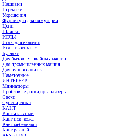
Нашивки
Перчатки
Украшения
Фурнитура для бижутерии
Цепи
Шляпки
ИГЛЫ
Иглы для валяния
Иглы изогнутые
Булавки
Для бытовых швейных машин
Для промышленных машин
Для ручного шитья
Наметочные
ИНТЕРЬЕР
Миниатюры
Пробковые доски,органайзеры
Свечи
Сувенирчики
КАНТ
Кант атласный
Кант иск. кожа
Кант мебельный
Кант разный
КРУЖЕВО