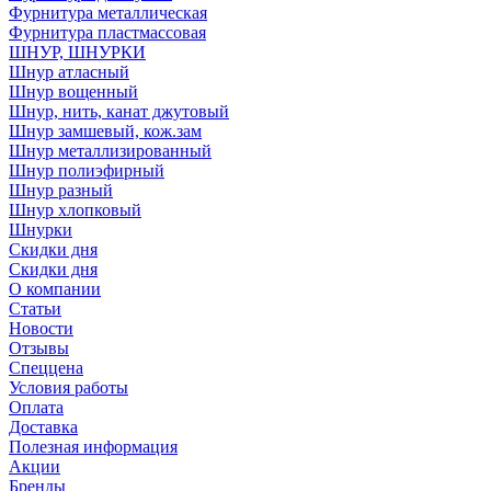
Фурнитура металлическая
Фурнитура пластмассовая
ШНУР, ШНУРКИ
Шнур атласный
Шнур вощенный
Шнур, нить, канат джутовый
Шнур замшевый, кож.зам
Шнур металлизированный
Шнур полиэфирный
Шнур разный
Шнур хлопковый
Шнурки
Скидки дня
Скидки дня
О компании
Статьи
Новости
Отзывы
Спеццена
Условия работы
Оплата
Доставка
Полезная информация
Акции
Бренды