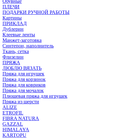
Обувные
ПЛЕЧИ
ПОДАРКИ РУЧНОЙ РАБОТЫ
Картины
ПРИКЛАД
Дублерин
Клеевые ленты
Манжет-заготовка
Синтепон, наполнитель
Ткань, сетка
Флизелин
ПРЯЖА
ЛЮБЛЮ ВЯЗАТЬ
Пряжа для игрушек
Пряжа для корзинок
Пряжа для ковриков
Пряжа для мочалок
Плюшевая пряжа для игрушек
Пряжа из шерсти
ALIZE
ETROFIL
FIBRA NATURA
GAZZAL
HIMALAYA
KARTOPU