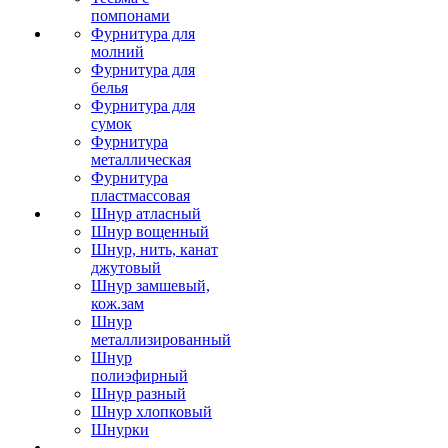
помпонами
Фурнитура для
молний
Фурнитура для
белья
Фурнитура для
сумок
Фурнитура
металлическая
Фурнитура
пластмассовая
Шнур атласный
Шнур вощенный
Шнур, нить, канат
джутовый
Шнур замшевый,
кож.зам
Шнур
металлизированный
Шнур
полиэфирный
Шнур разный
Шнур хлопковый
Шнурки