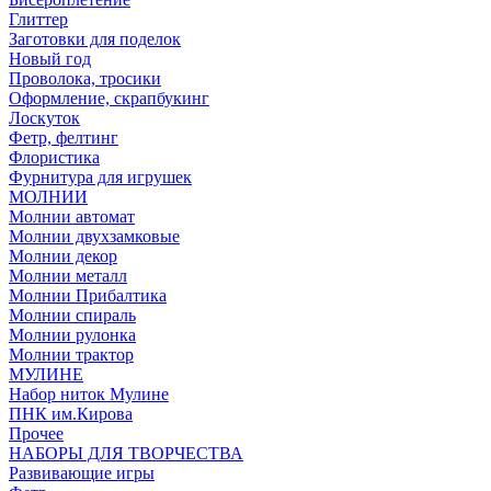
Глиттер
Заготовки для поделок
Новый год
Проволока, тросики
Оформление, скрапбукинг
Лоскуток
Фетр, фелтинг
Флористика
Фурнитура для игрушек
МОЛНИИ
Молнии автомат
Молнии двухзамковые
Молнии декор
Молнии металл
Молнии Прибалтика
Молнии спираль
Молнии рулонка
Молнии трактор
МУЛИНЕ
Набор ниток Мулине
ПНК им.Кирова
Прочее
НАБОРЫ ДЛЯ ТВОРЧЕСТВА
Развивающие игры