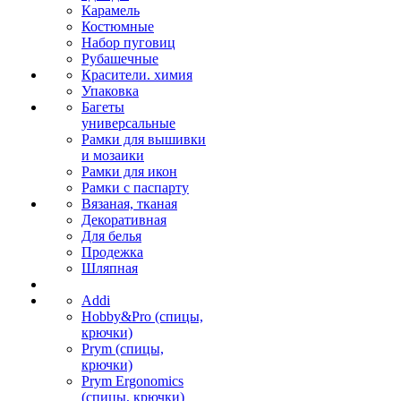
Карамель
Костюмные
Набор пуговиц
Рубашечные
Красители. химия
Упаковка
Багеты
универсальные
Рамки для вышивки
и мозаики
Рамки для икон
Рамки с паспарту
Вязаная, тканая
Декоративная
Для белья
Продежка
Шляпная
Addi
Hobby&Pro (спицы,
крючки)
Prym (спицы,
крючки)
Prym Ergonomics
(спицы, крючки)