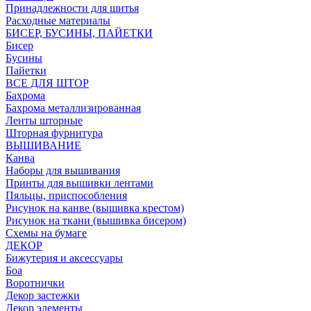
Принадлежности для шитья
Расходные материалы
БИСЕР, БУСИНЫ, ПАЙЕТКИ
Бисер
Бусины
Пайетки
ВСЕ ДЛЯ ШТОР
Бахрома
Бахрома металлизированная
Ленты шторные
Шторная фурнитура
ВЫШИВАНИЕ
Канва
Наборы для вышивания
Принты для вышивки лентами
Пяльцы, приспособления
Рисунок на канве (вышивка крестом)
Рисунок на ткани (вышивка бисером)
Схемы на бумаге
ДЕКОР
Бижутерия и аксессуары
Боа
Воротнички
Декор застежки
Декор элементы