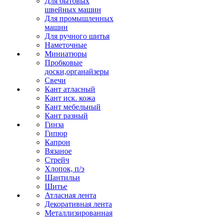
Для бытовых
швейных машин
Для промышленных
машин
Для ручного шитья
Наметочные
Миниатюры
Пробковые
доски,органайзеры
Свечи
Кант атласный
Кант иск. кожа
Кант мебельный
Кант разный
Гинза
Гипюр
Капрон
Вязаное
Стрейч
Хлопок, п/э
Шантильи
Шитье
Атласная лента
Декоративная лента
Металлизированная