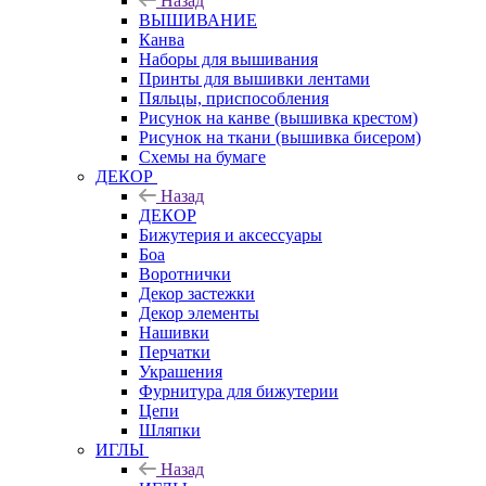
Назад
ВЫШИВАНИЕ
Канва
Наборы для вышивания
Принты для вышивки лентами
Пяльцы, приспособления
Рисунок на канве (вышивка крестом)
Рисунок на ткани (вышивка бисером)
Схемы на бумаге
ДЕКОР
Назад
ДЕКОР
Бижутерия и аксессуары
Боа
Воротнички
Декор застежки
Декор элементы
Нашивки
Перчатки
Украшения
Фурнитура для бижутерии
Цепи
Шляпки
ИГЛЫ
Назад