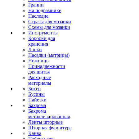
Гранни
На подрамнике
Наследие
Стразы для мозаики
Схемы для мозаики
Инструменты
Коробки для
хранения
Лапки
Насадки (матрицы)
Ножницы
Принадлежности
для шитья
Расходные
материалы
Бисер
Бусины
Пайетки
Бахрома
Бахрома
металлизированная
Ленты шторные
Шторная фурнитура
Канва
Наборы для