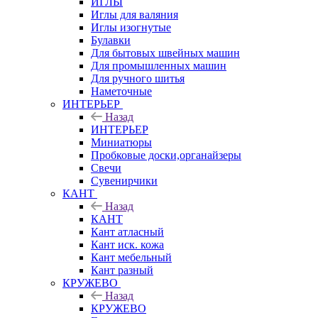
ИГЛЫ
Иглы для валяния
Иглы изогнутые
Булавки
Для бытовых швейных машин
Для промышленных машин
Для ручного шитья
Наметочные
ИНТЕРЬЕР
Назад
ИНТЕРЬЕР
Миниатюры
Пробковые доски,органайзеры
Свечи
Сувенирчики
КАНТ
Назад
КАНТ
Кант атласный
Кант иск. кожа
Кант мебельный
Кант разный
КРУЖЕВО
Назад
КРУЖЕВО