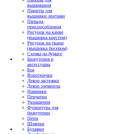
вышивания
Принты для
вышивки лентами
Пяльцы,
приспособления
Рисунок на канве
(вышивка крестом)
Рисунок на ткани
(вышивка бисером)
Схемы на бумаге
Бижутерия и
аксессуары
Боа
Воротнички
Декор застежки
Декор элементы
Нашивки
Перчатки
Украшения
Фурнитура для
бижутерии
Цепи
Шляпки
Булавки