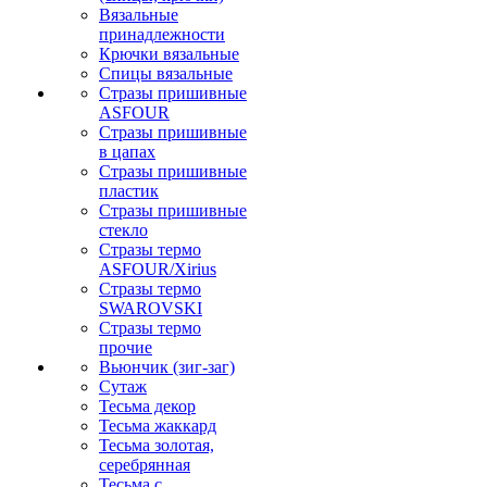
Вязальные
принадлежности
Крючки вязальные
Спицы вязальные
Стразы пришивные
ASFOUR
Стразы пришивные
в цапах
Стразы пришивные
пластик
Стразы пришивные
стекло
Стразы термо
ASFOUR/Xirius
Стразы термо
SWAROVSKI
Стразы термо
прочие
Вьюнчик (зиг-заг)
Сутаж
Тесьма декор
Тесьма жаккард
Тесьма золотая,
серебрянная
Тесьма с