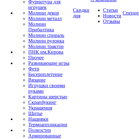
Фурнитура для
игрушек
Скидки
Статьи
Молнии декор
Спецце
дня
Новости
Молнии металл
Отзывы
Молнии
Прибалтика
Молнии спираль
Молнии рулонка
Молнии трактор
ПНК им.Кирова
Прочее
Развивающие игры
Фетр
Бисероплетение
Вязание
Игрушки своими
руками
Картины шерстью
Скрапбукинг
Украшения
Шитье
Нашивки
Термоаппликации
Полиэстер
Армированные