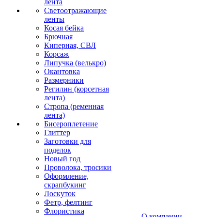
лента
Светоотражающие
ленты
Косая бейка
Брючная
Киперная, СВЛ
Корсаж
Липучка (велькро)
Окантовка
Размерники
Регилин (корсетная
лента)
Стропа (ременная
лента)
Бисероплетение
Глиттер
Заготовки для
поделок
Новый год
Проволока, тросики
Оформление,
скрапбукинг
Лоскуток
Фетр, фелтинг
Флористика
О компании