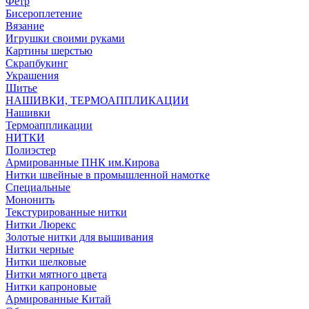
Фетр
Бисероплетение
Вязание
Игрушки своими руками
Картины шерстью
Скрапбукинг
Украшения
Шитье
НАШИВКИ, ТЕРМОАППЛИКАЦИИ
Нашивки
Термоаппликации
НИТКИ
Полиэстер
Армированные ПНК им.Кирова
Нитки швейные в промышленной намотке
Специальные
Мононить
Текстурированные нитки
Нитки Люрекс
Золотые нитки для вышивания
Нитки черные
Нитки шелковые
Нитки мятного цвета
Нитки капроновые
Армированные Китай