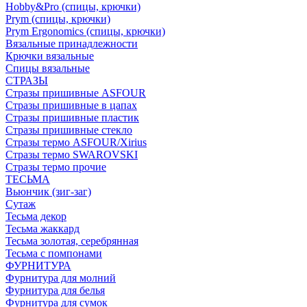
Hobby&Pro (спицы, крючки)
Prym (спицы, крючки)
Prym Ergonomics (спицы, крючки)
Вязальные принадлежности
Крючки вязальные
Спицы вязальные
СТРАЗЫ
Стразы пришивные ASFOUR
Стразы пришивные в цапах
Стразы пришивные пластик
Стразы пришивные стекло
Стразы термо ASFOUR/Xirius
Стразы термо SWAROVSKI
Стразы термо прочие
ТЕСЬМА
Вьюнчик (зиг-заг)
Сутаж
Тесьма декор
Тесьма жаккард
Тесьма золотая, серебрянная
Тесьма с помпонами
ФУРНИТУРА
Фурнитура для молний
Фурнитура для белья
Фурнитура для сумок