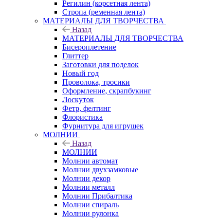
Регилин (корсетная лента)
Стропа (ременная лента)
МАТЕРИАЛЫ ДЛЯ ТВОРЧЕСТВА
Назад
МАТЕРИАЛЫ ДЛЯ ТВОРЧЕСТВА
Бисероплетение
Глиттер
Заготовки для поделок
Новый год
Проволока, тросики
Оформление, скрапбукинг
Лоскуток
Фетр, фелтинг
Флористика
Фурнитура для игрушек
МОЛНИИ
Назад
МОЛНИИ
Молнии автомат
Молнии двухзамковые
Молнии декор
Молнии металл
Молнии Прибалтика
Молнии спираль
Молнии рулонка