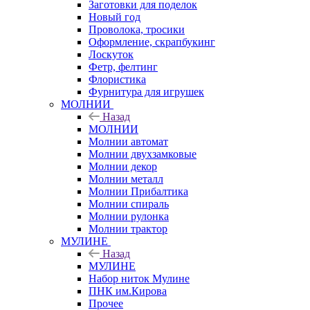
Заготовки для поделок
Новый год
Проволока, тросики
Оформление, скрапбукинг
Лоскуток
Фетр, фелтинг
Флористика
Фурнитура для игрушек
МОЛНИИ
Назад
МОЛНИИ
Молнии автомат
Молнии двухзамковые
Молнии декор
Молнии металл
Молнии Прибалтика
Молнии спираль
Молнии рулонка
Молнии трактор
МУЛИНЕ
Назад
МУЛИНЕ
Набор ниток Мулине
ПНК им.Кирова
Прочее