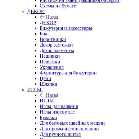
Рисунок на ткани (вышивка бисером)
Схемы на бумаге
ДЕКОР
Назад
ДЕКОР
Бижутерия и аксессуары
Боа
Воротнички
Декор застежки
Декор элементы
Нашивки
Перчатки
Украшения
Фурнитура для бижутерии
Цепи
Шляпки
ИГЛЫ
Назад
ИГЛЫ
Иглы для валяния
Иглы изогнутые
Булавки
Для бытовых швейных машин
Для промышленных машин
Для ручного шитья