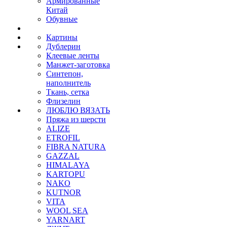
Армированные
Китай
Обувные
Картины
Дублерин
Клеевые ленты
Манжет-заготовка
Синтепон,
наполнитель
Ткань, сетка
Флизелин
ЛЮБЛЮ ВЯЗАТЬ
Пряжа из шерсти
ALIZE
ETROFIL
FIBRA NATURA
GAZZAL
HIMALAYA
KARTOPU
NAKO
KUTNOR
VITA
WOOL SEA
YARNART