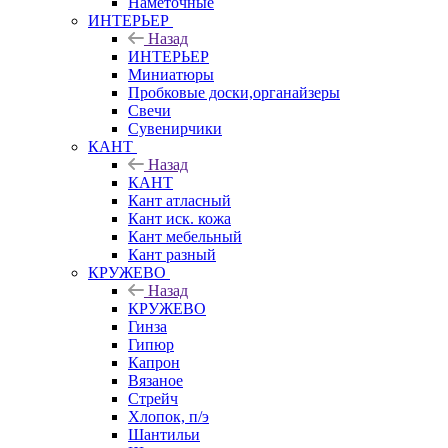
Наметочные
ИНТЕРЬЕР
Назад
ИНТЕРЬЕР
Миниатюры
Пробковые доски,органайзеры
Свечи
Сувенирчики
КАНТ
Назад
КАНТ
Кант атласный
Кант иск. кожа
Кант мебельный
Кант разный
КРУЖЕВО
Назад
КРУЖЕВО
Гинза
Гипюр
Капрон
Вязаное
Стрейч
Хлопок, п/э
Шантильи