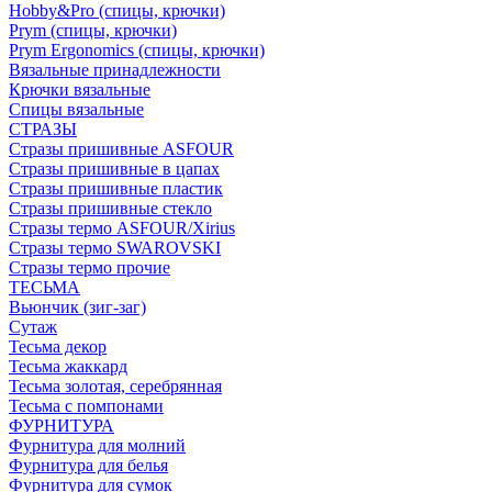
Hobby&Pro (спицы, крючки)
Prym (спицы, крючки)
Prym Ergonomics (спицы, крючки)
Вязальные принадлежности
Крючки вязальные
Спицы вязальные
СТРАЗЫ
Стразы пришивные ASFOUR
Стразы пришивные в цапах
Стразы пришивные пластик
Стразы пришивные стекло
Стразы термо ASFOUR/Xirius
Стразы термо SWAROVSKI
Стразы термо прочие
ТЕСЬМА
Вьюнчик (зиг-заг)
Сутаж
Тесьма декор
Тесьма жаккард
Тесьма золотая, серебрянная
Тесьма с помпонами
ФУРНИТУРА
Фурнитура для молний
Фурнитура для белья
Фурнитура для сумок