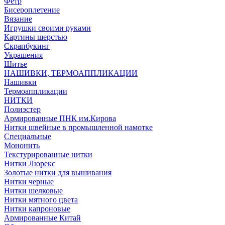
Фетр
Бисероплетение
Вязание
Игрушки своими руками
Картины шерстью
Скрапбукинг
Украшения
Шитье
НАШИВКИ, ТЕРМОАППЛИКАЦИИ
Нашивки
Термоаппликации
НИТКИ
Полиэстер
Армированные ПНК им.Кирова
Нитки швейные в промышленной намотке
Специальные
Мононить
Текстурированные нитки
Нитки Люрекс
Золотые нитки для вышивания
Нитки черные
Нитки шелковые
Нитки мятного цвета
Нитки капроновые
Армированные Китай