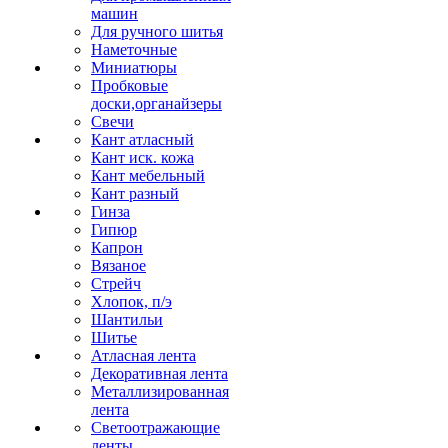
машин
Для ручного шитья
Наметочные
Миниатюры
Пробковые
доски,органайзеры
Свечи
Кант атласный
Кант иск. кожа
Кант мебельный
Кант разный
Гинза
Гипюр
Капрон
Вязаное
Стрейч
Хлопок, п/э
Шантильи
Шитье
Атласная лента
Декоративная лента
Металлизированная
лента
Светоотражающие
ленты