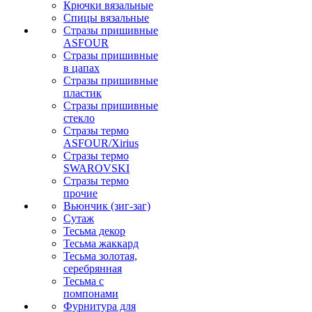
Крючки вязальные
Спицы вязальные
Стразы пришивные
ASFOUR
Стразы пришивные
в цапах
Стразы пришивные
пластик
Стразы пришивные
стекло
Стразы термо
ASFOUR/Xirius
Стразы термо
SWAROVSKI
Стразы термо
прочие
Вьюнчик (зиг-заг)
Сутаж
Тесьма декор
Тесьма жаккард
Тесьма золотая,
серебрянная
Тесьма с
помпонами
Фурнитура для