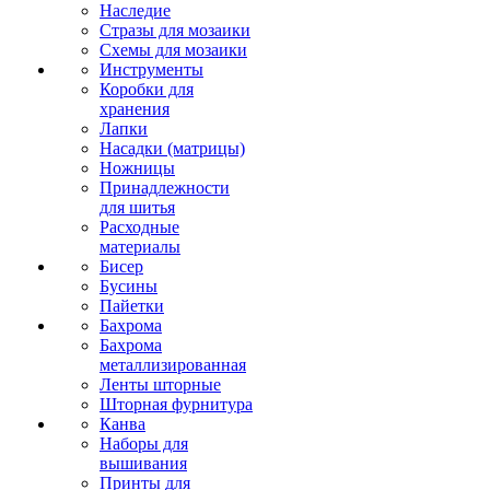
Наследие
Стразы для мозаики
Схемы для мозаики
Инструменты
Коробки для
хранения
Лапки
Насадки (матрицы)
Ножницы
Принадлежности
для шитья
Расходные
материалы
Бисер
Бусины
Пайетки
Бахрома
Бахрома
металлизированная
Ленты шторные
Шторная фурнитура
Канва
Наборы для
вышивания
Принты для