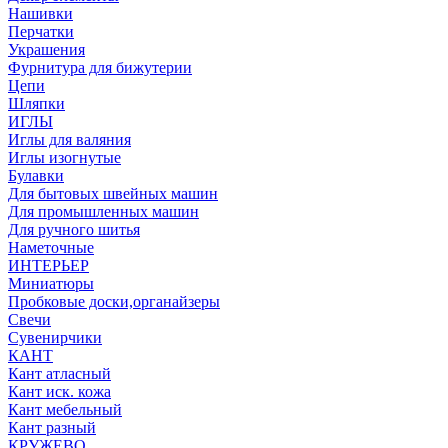
Нашивки
Перчатки
Украшения
Фурнитура для бижутерии
Цепи
Шляпки
ИГЛЫ
Иглы для валяния
Иглы изогнутые
Булавки
Для бытовых швейных машин
Для промышленных машин
Для ручного шитья
Наметочные
ИНТЕРЬЕР
Миниатюры
Пробковые доски,органайзеры
Свечи
Сувенирчики
КАНТ
Кант атласный
Кант иск. кожа
Кант мебельный
Кант разный
КРУЖЕВО