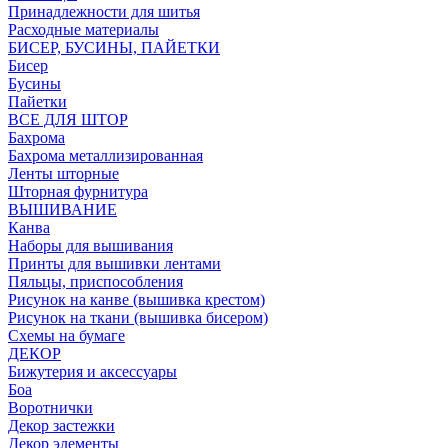
Принадлежности для шитья
Расходные материалы
БИСЕР, БУСИНЫ, ПАЙЕТКИ
Бисер
Бусины
Пайетки
ВСЕ ДЛЯ ШТОР
Бахрома
Бахрома металлизированная
Ленты шторные
Шторная фурнитура
ВЫШИВАНИЕ
Канва
Наборы для вышивания
Принты для вышивки лентами
Пяльцы, приспособления
Рисунок на канве (вышивка крестом)
Рисунок на ткани (вышивка бисером)
Схемы на бумаге
ДЕКОР
Бижутерия и аксессуары
Боа
Воротнички
Декор застежки
Декор элементы