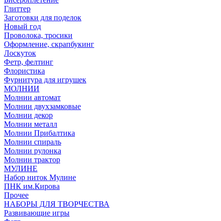
Глиттер
Заготовки для поделок
Новый год
Проволока, тросики
Оформление, скрапбукинг
Лоскуток
Фетр, фелтинг
Флористика
Фурнитура для игрушек
МОЛНИИ
Молнии автомат
Молнии двухзамковые
Молнии декор
Молнии металл
Молнии Прибалтика
Молнии спираль
Молнии рулонка
Молнии трактор
МУЛИНЕ
Набор ниток Мулине
ПНК им.Кирова
Прочее
НАБОРЫ ДЛЯ ТВОРЧЕСТВА
Развивающие игры