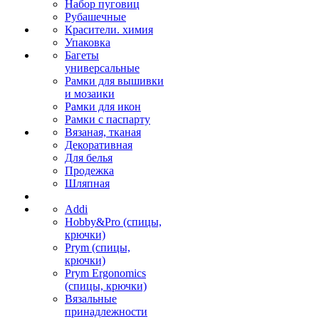
Набор пуговиц
Рубашечные
Красители. химия
Упаковка
Багеты
универсальные
Рамки для вышивки
и мозаики
Рамки для икон
Рамки с паспарту
Вязаная, тканая
Декоративная
Для белья
Продежка
Шляпная
Addi
Hobby&Pro (спицы,
крючки)
Prym (спицы,
крючки)
Prym Ergonomics
(спицы, крючки)
Вязальные
принадлежности