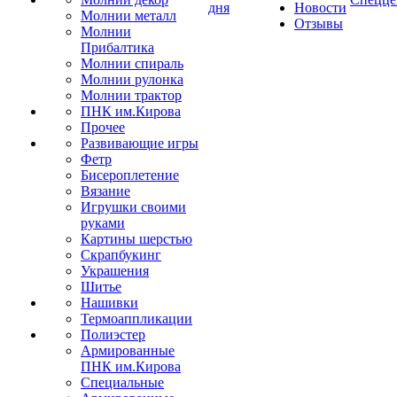
дня
Новости
Молнии металл
Отзывы
Молнии
Прибалтика
Молнии спираль
Молнии рулонка
Молнии трактор
ПНК им.Кирова
Прочее
Развивающие игры
Фетр
Бисероплетение
Вязание
Игрушки своими
руками
Картины шерстью
Скрапбукинг
Украшения
Шитье
Нашивки
Термоаппликации
Полиэстер
Армированные
ПНК им.Кирова
Специальные