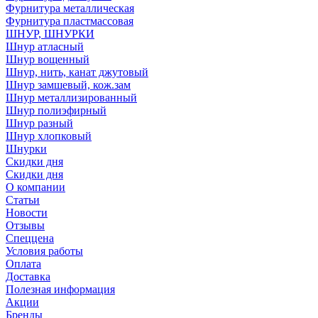
Фурнитура металлическая
Фурнитура пластмассовая
ШНУР, ШНУРКИ
Шнур атласный
Шнур вощенный
Шнур, нить, канат джутовый
Шнур замшевый, кож.зам
Шнур металлизированный
Шнур полиэфирный
Шнур разный
Шнур хлопковый
Шнурки
Скидки дня
Скидки дня
О компании
Статьи
Новости
Отзывы
Спеццена
Условия работы
Оплата
Доставка
Полезная информация
Акции
Бренды