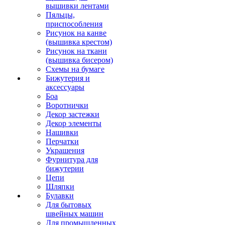
вышивки лентами
Пяльцы,
приспособления
Рисунок на канве
(вышивка крестом)
Рисунок на ткани
(вышивка бисером)
Схемы на бумаге
Бижутерия и
аксессуары
Боа
Воротнички
Декор застежки
Декор элементы
Нашивки
Перчатки
Украшения
Фурнитура для
бижутерии
Цепи
Шляпки
Булавки
Для бытовых
швейных машин
Для промышленных