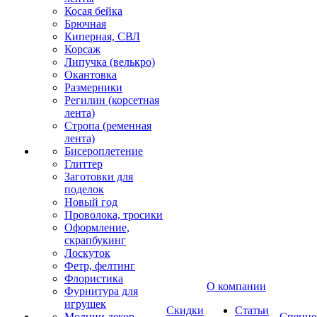
Косая бейка
Брючная
Киперная, СВЛ
Корсаж
Липучка (велькро)
Окантовка
Размерники
Регилин (корсетная
лента)
Стропа (ременная
лента)
Бисероплетение
Глиттер
Заготовки для
поделок
Новый год
Проволока, тросики
Оформление,
скрапбукинг
Лоскуток
Фетр, фелтинг
Флористика
О компании
Фурнитура для
игрушек
Скидки
Статьи
Молнии декор
Спецце