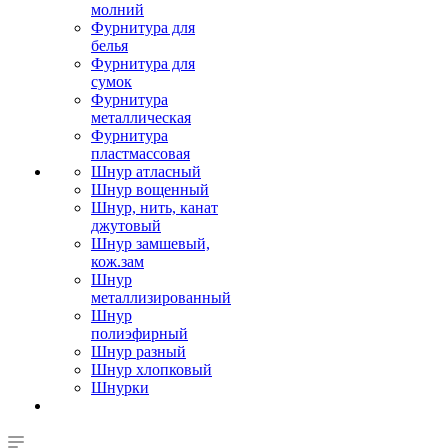
молний
Фурнитура для
белья
Фурнитура для
сумок
Фурнитура
металлическая
Фурнитура
пластмассовая
Шнур атласный
Шнур вощенный
Шнур, нить, канат
джутовый
Шнур замшевый,
кож.зам
Шнур
металлизированный
Шнур
полиэфирный
Шнур разный
Шнур хлопковый
Шнурки