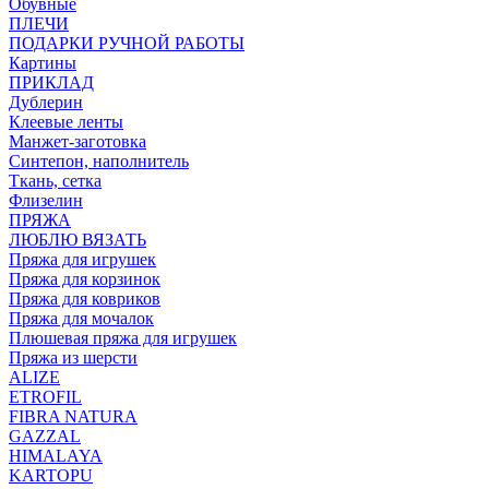
Обувные
ПЛЕЧИ
ПОДАРКИ РУЧНОЙ РАБОТЫ
Картины
ПРИКЛАД
Дублерин
Клеевые ленты
Манжет-заготовка
Синтепон, наполнитель
Ткань, сетка
Флизелин
ПРЯЖА
ЛЮБЛЮ ВЯЗАТЬ
Пряжа для игрушек
Пряжа для корзинок
Пряжа для ковриков
Пряжа для мочалок
Плюшевая пряжа для игрушек
Пряжа из шерсти
ALIZE
ETROFIL
FIBRA NATURA
GAZZAL
HIMALAYA
KARTOPU