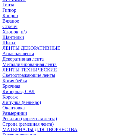
Гинза
Гипюр
Капрон
Вязаное
Стрейч
Хлопок, п/э
Шантильи
Шитье
ЛЕНТЫ ДЕКОРАТИВНЫЕ
Атласная лента
Декоративная лента
Металлизированная лента
ЛЕНТЫ ТЕХНИЧЕСКИЕ
Светоотражающие ленты
Косая бейка
Брючная
Киперная, СВЛ
Корсаж
Липучка (велькро)
Окантовка
Размерники
Регилин (корсетная лента)
Стропа (ременная лента)
МАТЕРИАЛЫ ДЛЯ ТВОРЧЕСТВА
Бисероплетение