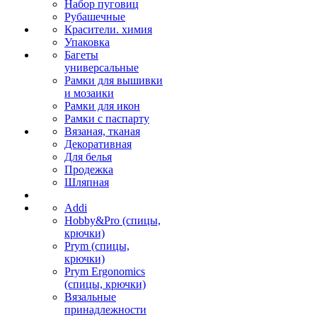
Набор пуговиц
Рубашечные
Красители. химия
Упаковка
Багеты
универсальные
Рамки для вышивки
и мозаики
Рамки для икон
Рамки с паспарту
Вязаная, тканая
Декоративная
Для белья
Продежка
Шляпная
Addi
Hobby&Pro (спицы,
крючки)
Prym (спицы,
крючки)
Prym Ergonomics
(спицы, крючки)
Вязальные
принадлежности