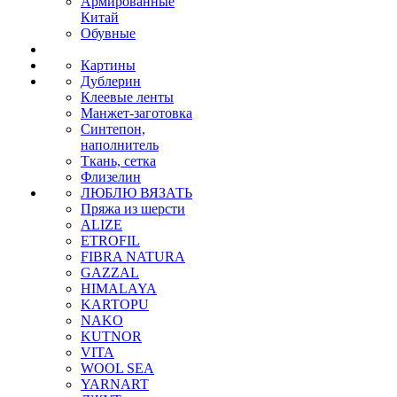
Армированные
Китай
Обувные
Картины
Дублерин
Клеевые ленты
Манжет-заготовка
Синтепон,
наполнитель
Ткань, сетка
Флизелин
ЛЮБЛЮ ВЯЗАТЬ
Пряжа из шерсти
ALIZE
ETROFIL
FIBRA NATURA
GAZZAL
HIMALAYA
KARTOPU
NAKO
KUTNOR
VITA
WOOL SEA
YARNART