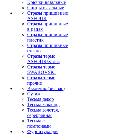
Крючки вязальные
Спицы вязальные
Стразы пришивные
ASFOUR
Стразы пришивные
в цапах
Стразы пришивные
пластик
Стразы пришивные
стекло
Стразы термо
ASFOUR/Xirius
Стразы термо
SWAROVSKI
Стразы термо
прочие
Вьюнчик (зиг-заг)
Сутаж
Тесьма декор
Тесьма жаккард
Тесьма золотая,
серебрянная
Тесьма с
помпонами
Фурнитура для