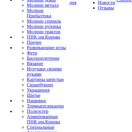
дня
Новости
Молнии металл
Отзывы
Молнии
Прибалтика
Молнии спираль
Молнии рулонка
Молнии трактор
ПНК им.Кирова
Прочее
Развивающие игры
Фетр
Бисероплетение
Вязание
Игрушки своими
руками
Картины шерстью
Скрапбукинг
Украшения
Шитье
Нашивки
Термоаппликации
Полиэстер
Армированные
ПНК им.Кирова
Специальные