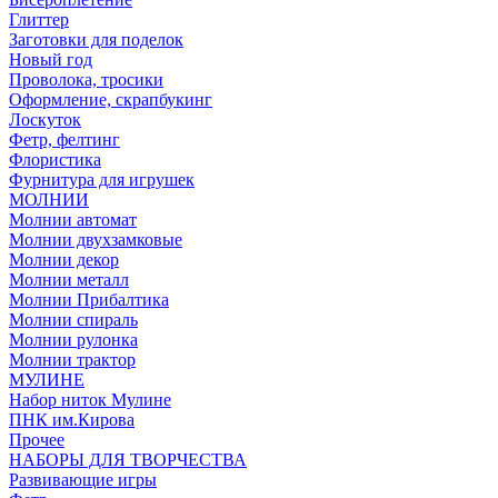
Глиттер
Заготовки для поделок
Новый год
Проволока, тросики
Оформление, скрапбукинг
Лоскуток
Фетр, фелтинг
Флористика
Фурнитура для игрушек
МОЛНИИ
Молнии автомат
Молнии двухзамковые
Молнии декор
Молнии металл
Молнии Прибалтика
Молнии спираль
Молнии рулонка
Молнии трактор
МУЛИНЕ
Набор ниток Мулине
ПНК им.Кирова
Прочее
НАБОРЫ ДЛЯ ТВОРЧЕСТВА
Развивающие игры