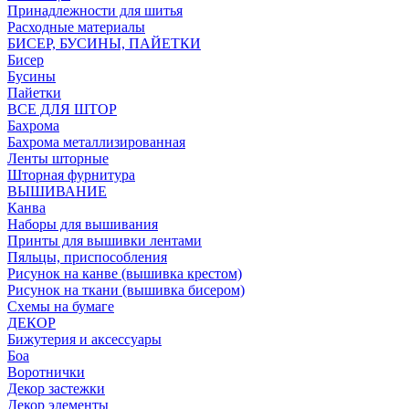
Принадлежности для шитья
Расходные материалы
БИСЕР, БУСИНЫ, ПАЙЕТКИ
Бисер
Бусины
Пайетки
ВСЕ ДЛЯ ШТОР
Бахрома
Бахрома металлизированная
Ленты шторные
Шторная фурнитура
ВЫШИВАНИЕ
Канва
Наборы для вышивания
Принты для вышивки лентами
Пяльцы, приспособления
Рисунок на канве (вышивка крестом)
Рисунок на ткани (вышивка бисером)
Схемы на бумаге
ДЕКОР
Бижутерия и аксессуары
Боа
Воротнички
Декор застежки
Декор элементы