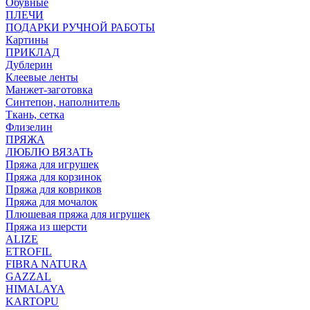
Обувные
ПЛЕЧИ
ПОДАРКИ РУЧНОЙ РАБОТЫ
Картины
ПРИКЛАД
Дублерин
Клеевые ленты
Манжет-заготовка
Синтепон, наполнитель
Ткань, сетка
Флизелин
ПРЯЖА
ЛЮБЛЮ ВЯЗАТЬ
Пряжа для игрушек
Пряжа для корзинок
Пряжа для ковриков
Пряжа для мочалок
Плюшевая пряжа для игрушек
Пряжа из шерсти
ALIZE
ETROFIL
FIBRA NATURA
GAZZAL
HIMALAYA
KARTOPU