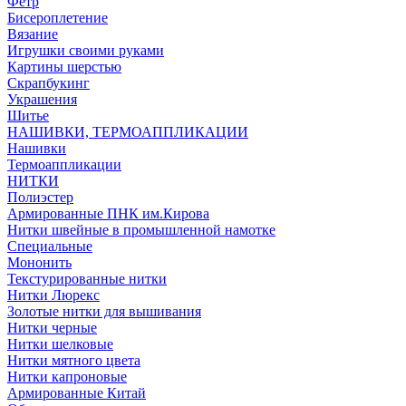
Фетр
Бисероплетение
Вязание
Игрушки своими руками
Картины шерстью
Скрапбукинг
Украшения
Шитье
НАШИВКИ, ТЕРМОАППЛИКАЦИИ
Нашивки
Термоаппликации
НИТКИ
Полиэстер
Армированные ПНК им.Кирова
Нитки швейные в промышленной намотке
Специальные
Мононить
Текстурированные нитки
Нитки Люрекс
Золотые нитки для вышивания
Нитки черные
Нитки шелковые
Нитки мятного цвета
Нитки капроновые
Армированные Китай