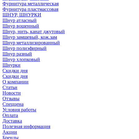
Фурнитура металлическая
Фурнитура пластмассовая
ШНУР, ШНУРКИ
Шнур атласный
Шнур вощенный
Шнур, нить, канат джутовый
Шнур замшевый, кож.зам
Шнур металлизированный
Шнур полиэфирный
Шнур разный
Шнур хлопковый
Шнурки
Скидки дня
Скидки дня
О компании
Статьи
Новости
Отзывы
Спеццена
Условия работы
Оплата
Доставка
Полезная информация
Акции
Бренды