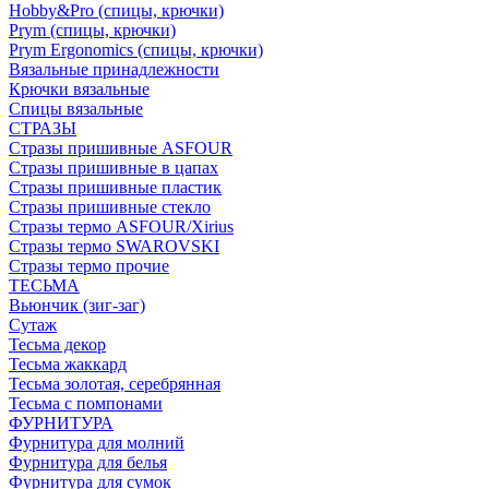
Hobby&Pro (спицы, крючки)
Prym (спицы, крючки)
Prym Ergonomics (спицы, крючки)
Вязальные принадлежности
Крючки вязальные
Спицы вязальные
СТРАЗЫ
Стразы пришивные ASFOUR
Стразы пришивные в цапах
Стразы пришивные пластик
Стразы пришивные стекло
Стразы термо ASFOUR/Xirius
Стразы термо SWAROVSKI
Стразы термо прочие
ТЕСЬМА
Вьюнчик (зиг-заг)
Сутаж
Тесьма декор
Тесьма жаккард
Тесьма золотая, серебрянная
Тесьма с помпонами
ФУРНИТУРА
Фурнитура для молний
Фурнитура для белья
Фурнитура для сумок