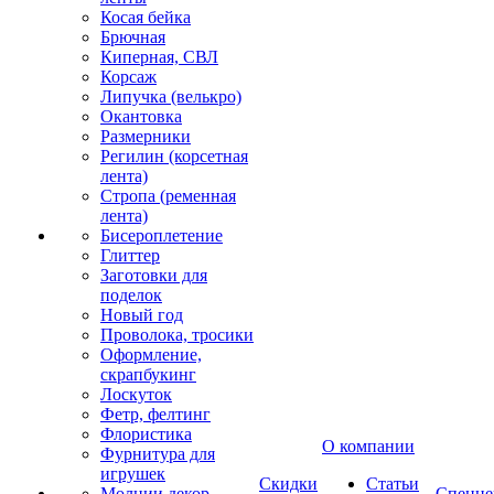
Косая бейка
Брючная
Киперная, СВЛ
Корсаж
Липучка (велькро)
Окантовка
Размерники
Регилин (корсетная
лента)
Стропа (ременная
лента)
Бисероплетение
Глиттер
Заготовки для
поделок
Новый год
Проволока, тросики
Оформление,
скрапбукинг
Лоскуток
Фетр, фелтинг
Флористика
О компании
Фурнитура для
игрушек
Скидки
Статьи
Молнии декор
Спецце