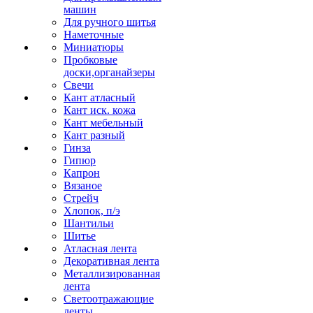
машин
Для ручного шитья
Наметочные
Миниатюры
Пробковые
доски,органайзеры
Свечи
Кант атласный
Кант иск. кожа
Кант мебельный
Кант разный
Гинза
Гипюр
Капрон
Вязаное
Стрейч
Хлопок, п/э
Шантильи
Шитье
Атласная лента
Декоративная лента
Металлизированная
лента
Светоотражающие
ленты