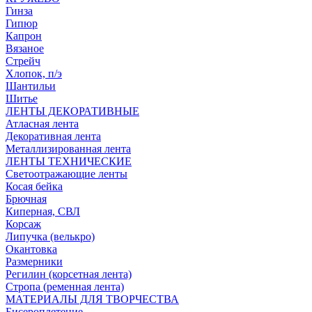
Гинза
Гипюр
Капрон
Вязаное
Стрейч
Хлопок, п/э
Шантильи
Шитье
ЛЕНТЫ ДЕКОРАТИВНЫЕ
Атласная лента
Декоративная лента
Металлизированная лента
ЛЕНТЫ ТЕХНИЧЕСКИЕ
Светоотражающие ленты
Косая бейка
Брючная
Киперная, СВЛ
Корсаж
Липучка (велькро)
Окантовка
Размерники
Регилин (корсетная лента)
Стропа (ременная лента)
МАТЕРИАЛЫ ДЛЯ ТВОРЧЕСТВА
Бисероплетение