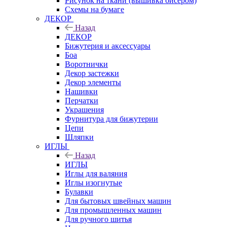
Рисунок на ткани (вышивка бисером)
Схемы на бумаге
ДЕКОР
Назад
ДЕКОР
Бижутерия и аксессуары
Боа
Воротнички
Декор застежки
Декор элементы
Нашивки
Перчатки
Украшения
Фурнитура для бижутерии
Цепи
Шляпки
ИГЛЫ
Назад
ИГЛЫ
Иглы для валяния
Иглы изогнутые
Булавки
Для бытовых швейных машин
Для промышленных машин
Для ручного шитья