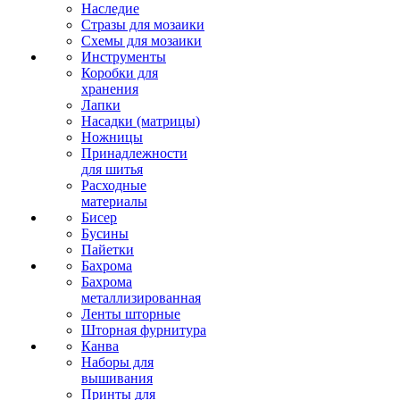
Наследие
Стразы для мозаики
Схемы для мозаики
Инструменты
Коробки для
хранения
Лапки
Насадки (матрицы)
Ножницы
Принадлежности
для шитья
Расходные
материалы
Бисер
Бусины
Пайетки
Бахрома
Бахрома
металлизированная
Ленты шторные
Шторная фурнитура
Канва
Наборы для
вышивания
Принты для