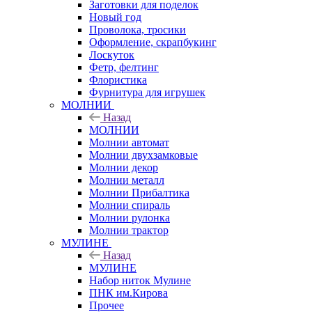
Заготовки для поделок
Новый год
Проволока, тросики
Оформление, скрапбукинг
Лоскуток
Фетр, фелтинг
Флористика
Фурнитура для игрушек
МОЛНИИ
Назад
МОЛНИИ
Молнии автомат
Молнии двухзамковые
Молнии декор
Молнии металл
Молнии Прибалтика
Молнии спираль
Молнии рулонка
Молнии трактор
МУЛИНЕ
Назад
МУЛИНЕ
Набор ниток Мулине
ПНК им.Кирова
Прочее