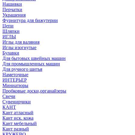
Нашивки
Перчатки
Украшения
Фурнитура для бижутерии
Цепи
Шляпки
ИГЛЫ
Иглы для валяния
Иглы изогнутые
Булавки
Для бытовых швейных машин
Для промышленных машин
Для ручного шитья
Наметочные
ИНТЕРЬЕР
Миниатюры
Пробковые доски,органайзеры
Свечи
Сувенирчики
КАНТ
Кант атласный
Кант иск. кожа
Кант мебельный
Кант разный
КРУЖЕВО