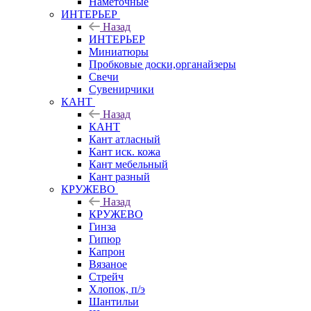
Наметочные
ИНТЕРЬЕР
Назад
ИНТЕРЬЕР
Миниатюры
Пробковые доски,органайзеры
Свечи
Сувенирчики
КАНТ
Назад
КАНТ
Кант атласный
Кант иск. кожа
Кант мебельный
Кант разный
КРУЖЕВО
Назад
КРУЖЕВО
Гинза
Гипюр
Капрон
Вязаное
Стрейч
Хлопок, п/э
Шантильи