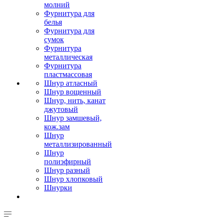
молний
Фурнитура для
белья
Фурнитура для
сумок
Фурнитура
металлическая
Фурнитура
пластмассовая
Шнур атласный
Шнур вощенный
Шнур, нить, канат
джутовый
Шнур замшевый,
кож.зам
Шнур
металлизированный
Шнур
полиэфирный
Шнур разный
Шнур хлопковый
Шнурки