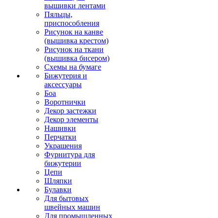
вышивки лентами
Пяльцы,
приспособления
Рисунок на канве
(вышивка крестом)
Рисунок на ткани
(вышивка бисером)
Схемы на бумаге
Бижутерия и
аксессуары
Боа
Воротнички
Декор застежки
Декор элементы
Нашивки
Перчатки
Украшения
Фурнитура для
бижутерии
Цепи
Шляпки
Булавки
Для бытовых
швейных машин
Для промышленных