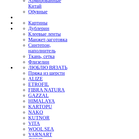
Армированные
Китай
Обувные
Картины
Дублерин
Клеевые ленты
Манжет-заготовка
Синтепон,
наполнитель
Ткань, сетка
Флизелин
ЛЮБЛЮ ВЯЗАТЬ
Пряжа из шерсти
ALIZE
ETROFIL
FIBRA NATURA
GAZZAL
HIMALAYA
KARTOPU
NAKO
KUTNOR
VITA
WOOL SEA
YARNART