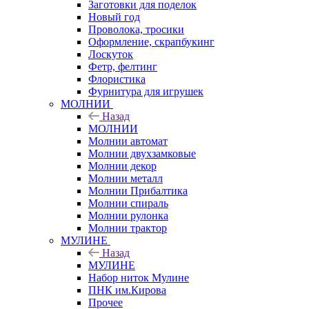
Заготовки для поделок
Новый год
Проволока, тросики
Оформление, скрапбукинг
Лоскуток
Фетр, фелтинг
Флористика
Фурнитура для игрушек
МОЛНИИ
Назад
МОЛНИИ
Молнии автомат
Молнии двухзамковые
Молнии декор
Молнии металл
Молнии Прибалтика
Молнии спираль
Молнии рулонка
Молнии трактор
МУЛИНЕ
Назад
МУЛИНЕ
Набор ниток Мулине
ПНК им.Кирова
Прочее