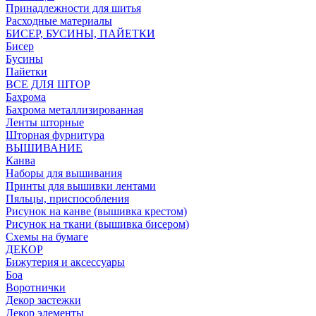
Принадлежности для шитья
Расходные материалы
БИСЕР, БУСИНЫ, ПАЙЕТКИ
Бисер
Бусины
Пайетки
ВСЕ ДЛЯ ШТОР
Бахрома
Бахрома металлизированная
Ленты шторные
Шторная фурнитура
ВЫШИВАНИЕ
Канва
Наборы для вышивания
Принты для вышивки лентами
Пяльцы, приспособления
Рисунок на канве (вышивка крестом)
Рисунок на ткани (вышивка бисером)
Схемы на бумаге
ДЕКОР
Бижутерия и аксессуары
Боа
Воротнички
Декор застежки
Декор элементы