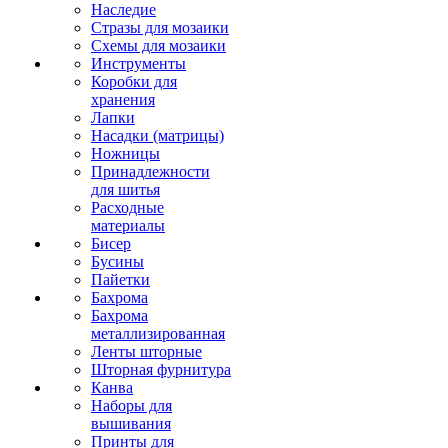
Наследие
Стразы для мозаики
Схемы для мозаики
Инструменты
Коробки для
хранения
Лапки
Насадки (матрицы)
Ножницы
Принадлежности
для шитья
Расходные
материалы
Бисер
Бусины
Пайетки
Бахрома
Бахрома
металлизированная
Ленты шторные
Шторная фурнитура
Канва
Наборы для
вышивания
Принты для