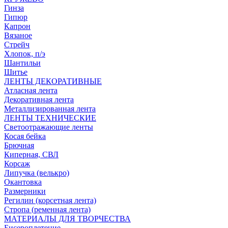
Гинза
Гипюр
Капрон
Вязаное
Стрейч
Хлопок, п/э
Шантильи
Шитье
ЛЕНТЫ ДЕКОРАТИВНЫЕ
Атласная лента
Декоративная лента
Металлизированная лента
ЛЕНТЫ ТЕХНИЧЕСКИЕ
Светоотражающие ленты
Косая бейка
Брючная
Киперная, СВЛ
Корсаж
Липучка (велькро)
Окантовка
Размерники
Регилин (корсетная лента)
Стропа (ременная лента)
МАТЕРИАЛЫ ДЛЯ ТВОРЧЕСТВА
Бисероплетение