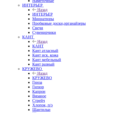
Наметочные
ИНТЕРЬЕР
Назад
ИНТЕРЬЕР
Миниатюры
Пробковые доски,органайзеры
Свечи
Сувенирчики
КАНТ
Назад
КАНТ
Кант атласный
Кант иск. кожа
Кант мебельный
Кант разный
КРУЖЕВО
Назад
КРУЖЕВО
Гинза
Гипюр
Капрон
Вязаное
Стрейч
Хлопок, п/э
Шантильи