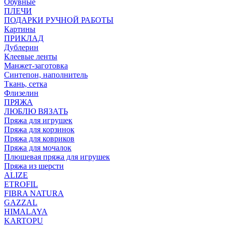
Обувные
ПЛЕЧИ
ПОДАРКИ РУЧНОЙ РАБОТЫ
Картины
ПРИКЛАД
Дублерин
Клеевые ленты
Манжет-заготовка
Синтепон, наполнитель
Ткань, сетка
Флизелин
ПРЯЖА
ЛЮБЛЮ ВЯЗАТЬ
Пряжа для игрушек
Пряжа для корзинок
Пряжа для ковриков
Пряжа для мочалок
Плюшевая пряжа для игрушек
Пряжа из шерсти
ALIZE
ETROFIL
FIBRA NATURA
GAZZAL
HIMALAYA
KARTOPU