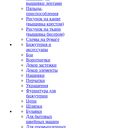
вышивки лентами
Пяльцы,
приспособления
Рисунок на канве
(вышивка крестом)
Рисунок на ткани
(вышивка бисером)
Схемы на бумаге
Бижутерия и
аксессуары
Боа
Воротнички
Декор застежки
Декор элементы
Нашивки
Перчатки
Украшения
Фурнитура для
бижутерии
Цепи
Шляпки
Булавки
Для бытовых
швейных машин
Для промышленных