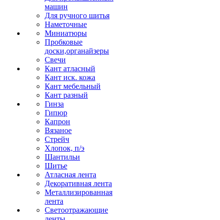
машин
Для ручного шитья
Наметочные
Миниатюры
Пробковые
доски,органайзеры
Свечи
Кант атласный
Кант иск. кожа
Кант мебельный
Кант разный
Гинза
Гипюр
Капрон
Вязаное
Стрейч
Хлопок, п/э
Шантильи
Шитье
Атласная лента
Декоративная лента
Металлизированная
лента
Светоотражающие
ленты