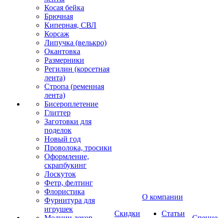
Косая бейка
Брючная
Киперная, СВЛ
Корсаж
Липучка (велькро)
Окантовка
Размерники
Регилин (корсетная
лента)
Стропа (ременная
лента)
Бисероплетение
Глиттер
Заготовки для
поделок
Новый год
Проволока, тросики
Оформление,
скрапбукинг
Лоскуток
Фетр, фелтинг
Флористика
О компании
Фурнитура для
игрушек
Скидки
Статьи
Молнии декор
Спецце