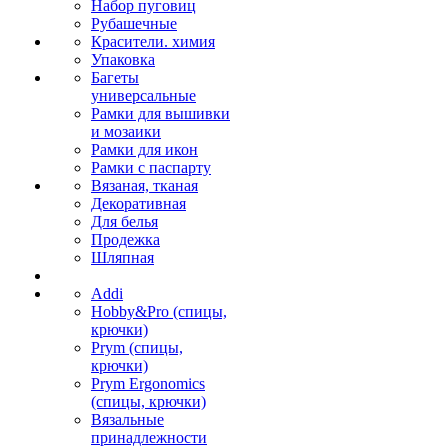
Набор пуговиц
Рубашечные
Красители. химия
Упаковка
Багеты
универсальные
Рамки для вышивки
и мозаики
Рамки для икон
Рамки с паспарту
Вязаная, тканая
Декоративная
Для белья
Продежка
Шляпная
Addi
Hobby&Pro (спицы,
крючки)
Prym (спицы,
крючки)
Prym Ergonomics
(спицы, крючки)
Вязальные
принадлежности