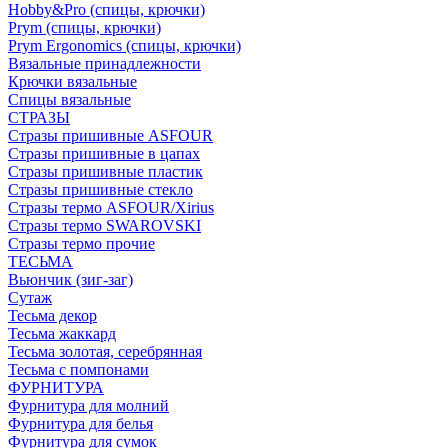
Hobby&Pro (спицы, крючки)
Prym (спицы, крючки)
Prym Ergonomics (спицы, крючки)
Вязальные принадлежности
Крючки вязальные
Спицы вязальные
СТРАЗЫ
Стразы пришивные ASFOUR
Стразы пришивные в цапах
Стразы пришивные пластик
Стразы пришивные стекло
Стразы термо ASFOUR/Xirius
Стразы термо SWAROVSKI
Стразы термо прочие
ТЕСЬМА
Вьюнчик (зиг-заг)
Сутаж
Тесьма декор
Тесьма жаккард
Тесьма золотая, серебрянная
Тесьма с помпонами
ФУРНИТУРА
Фурнитура для молний
Фурнитура для белья
Фурнитура для сумок