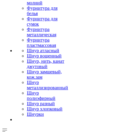
молний
Фурнитура для
белья
Фурнитура для
сумок
Фурнитура
металлическая
Фурнитура
пластмассовая
Шнур атласный
Шнур вощенный
Шнур, нить, канат
джутовый
Шнур замшевый,
кож.зам
Шнур
металлизированный
Шнур
полиэфирный
Шнур разный
Шнур хлопковый
Шнурки