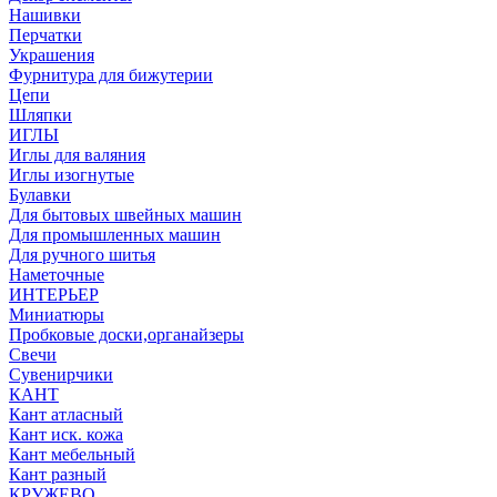
Нашивки
Перчатки
Украшения
Фурнитура для бижутерии
Цепи
Шляпки
ИГЛЫ
Иглы для валяния
Иглы изогнутые
Булавки
Для бытовых швейных машин
Для промышленных машин
Для ручного шитья
Наметочные
ИНТЕРЬЕР
Миниатюры
Пробковые доски,органайзеры
Свечи
Сувенирчики
КАНТ
Кант атласный
Кант иск. кожа
Кант мебельный
Кант разный
КРУЖЕВО