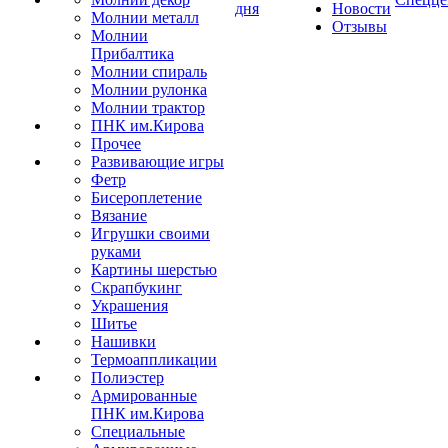
дня
Новости
Молнии металл
Отзывы
Молнии
Прибалтика
Молнии спираль
Молнии рулонка
Молнии трактор
ПНК им.Кирова
Прочее
Развивающие игры
Фетр
Бисероплетение
Вязание
Игрушки своими
руками
Картины шерстью
Скрапбукинг
Украшения
Шитье
Нашивки
Термоаппликации
Полиэстер
Армированные
ПНК им.Кирова
Специальные