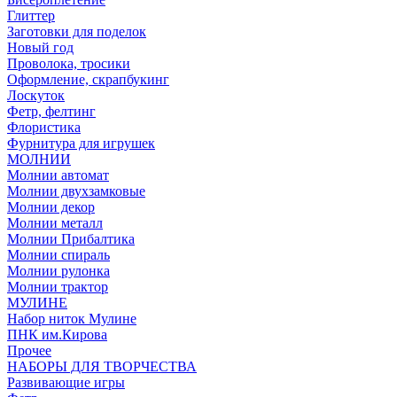
Глиттер
Заготовки для поделок
Новый год
Проволока, тросики
Оформление, скрапбукинг
Лоскуток
Фетр, фелтинг
Флористика
Фурнитура для игрушек
МОЛНИИ
Молнии автомат
Молнии двухзамковые
Молнии декор
Молнии металл
Молнии Прибалтика
Молнии спираль
Молнии рулонка
Молнии трактор
МУЛИНЕ
Набор ниток Мулине
ПНК им.Кирова
Прочее
НАБОРЫ ДЛЯ ТВОРЧЕСТВА
Развивающие игры