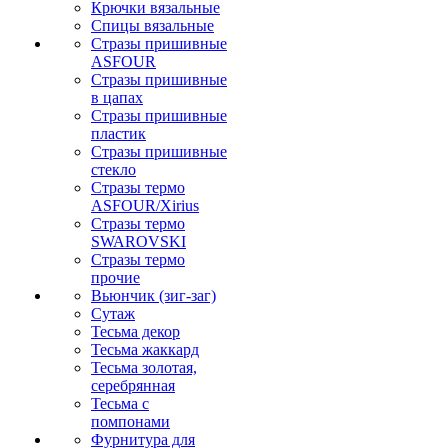
Крючки вязальные
Спицы вязальные
Стразы пришивные
ASFOUR
Стразы пришивные
в цапах
Стразы пришивные
пластик
Стразы пришивные
стекло
Стразы термо
ASFOUR/Xirius
Стразы термо
SWAROVSKI
Стразы термо
прочие
Вьюнчик (зиг-заг)
Сутаж
Тесьма декор
Тесьма жаккард
Тесьма золотая,
серебрянная
Тесьма с
помпонами
Фурнитура для