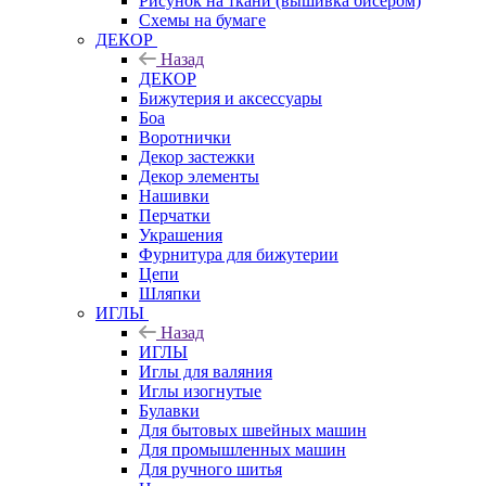
Рисунок на ткани (вышивка бисером)
Схемы на бумаге
ДЕКОР
Назад
ДЕКОР
Бижутерия и аксессуары
Боа
Воротнички
Декор застежки
Декор элементы
Нашивки
Перчатки
Украшения
Фурнитура для бижутерии
Цепи
Шляпки
ИГЛЫ
Назад
ИГЛЫ
Иглы для валяния
Иглы изогнутые
Булавки
Для бытовых швейных машин
Для промышленных машин
Для ручного шитья