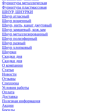
Фурнитура металлическая
Фурнитура пластмассовая
ШНУР, ШНУРКИ
Шнур атласный
Шнур вощенный
Шнур, нить, канат джутовый
Шнур замшевый, кож.зам
Шнур металлизированный
Шнур полиэфирный
Шнур разный
Шнур хлопковый
Шнурки
Скидки дня
Скидки дня
О компании
Статьи
Новости
Отзывы
Спеццена
Условия работы
Оплата
Доставка
Полезная информация
Акции
Бренды