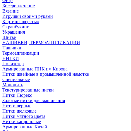
Фетр
Бисероплетение
Вязание
Игрушки своими руками
Картины шерстью
Скрапбукинг
Украшения
Шитье
НАШИВКИ, ТЕРМОАППЛИКАЦИИ
Нашивки
Термоаппликации
НИТКИ
Полиэстер
Армированные ПНК им.Кирова
Нитки швейные в промышленной намотке
Специальные
Мононить
Текстурированные нитки
Нитки Люрекс
Золотые нитки для вышивания
Нитки черные
Нитки шелковые
Нитки мятного цвета
Нитки капроновые
Армированные Китай