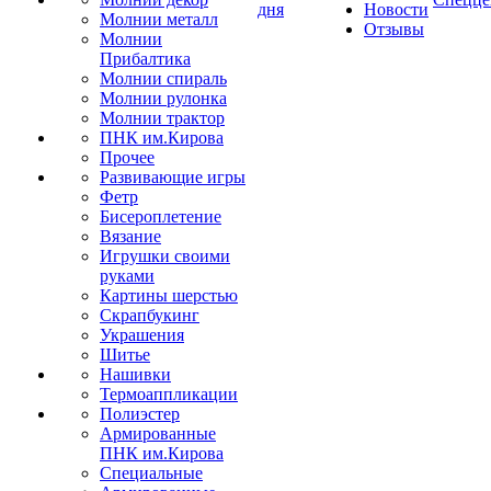
дня
Новости
Молнии металл
Отзывы
Молнии
Прибалтика
Молнии спираль
Молнии рулонка
Молнии трактор
ПНК им.Кирова
Прочее
Развивающие игры
Фетр
Бисероплетение
Вязание
Игрушки своими
руками
Картины шерстью
Скрапбукинг
Украшения
Шитье
Нашивки
Термоаппликации
Полиэстер
Армированные
ПНК им.Кирова
Специальные