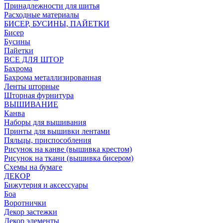
Принадлежности для шитья
Расходные материалы
БИСЕР, БУСИНЫ, ПАЙЕТКИ
Бисер
Бусины
Пайетки
ВСЕ ДЛЯ ШТОР
Бахрома
Бахрома металлизированная
Ленты шторные
Шторная фурнитура
ВЫШИВАНИЕ
Канва
Наборы для вышивания
Принты для вышивки лентами
Пяльцы, приспособления
Рисунок на канве (вышивка крестом)
Рисунок на ткани (вышивка бисером)
Схемы на бумаге
ДЕКОР
Бижутерия и аксессуары
Боа
Воротнички
Декор застежки
Декор элементы