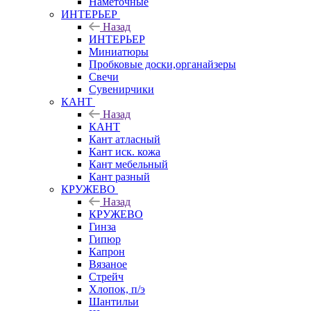
Наметочные
ИНТЕРЬЕР
Назад
ИНТЕРЬЕР
Миниатюры
Пробковые доски,органайзеры
Свечи
Сувенирчики
КАНТ
Назад
КАНТ
Кант атласный
Кант иск. кожа
Кант мебельный
Кант разный
КРУЖЕВО
Назад
КРУЖЕВО
Гинза
Гипюр
Капрон
Вязаное
Стрейч
Хлопок, п/э
Шантильи