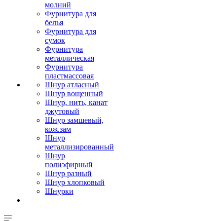
молний
Фурнитура для
белья
Фурнитура для
сумок
Фурнитура
металлическая
Фурнитура
пластмассовая
Шнур атласный
Шнур вощенный
Шнур, нить, канат
джутовый
Шнур замшевый,
кож.зам
Шнур
металлизированный
Шнур
полиэфирный
Шнур разный
Шнур хлопковый
Шнурки