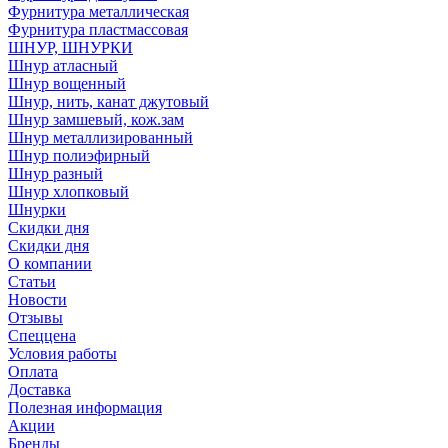
Фурнитура металлическая
Фурнитура пластмассовая
ШНУР, ШНУРКИ
Шнур атласный
Шнур вощенный
Шнур, нить, канат джутовый
Шнур замшевый, кож.зам
Шнур металлизированный
Шнур полиэфирный
Шнур разный
Шнур хлопковый
Шнурки
Скидки дня
Скидки дня
О компании
Статьи
Новости
Отзывы
Спеццена
Условия работы
Оплата
Доставка
Полезная информация
Акции
Бренды