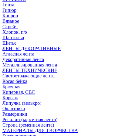
Гинза
Гипюр
Капрон
Вязаное
Стрейч
Хлопок, п/э
Шантильи
Шитье
ЛЕНТЫ ДЕКОРАТИВНЫЕ
Атласная лента
Декоративная лента
Металлизированная лента
ЛЕНТЫ ТЕХНИЧЕСКИЕ
Светоотражающие ленты
Косая бейка
Брючная
Киперная, СВЛ
Корсаж
Липучка (велькро)
Окантовка
Размерники
Регилин (корсетная лента)
Стропа (ременная лента)
МАТЕРИАЛЫ ДЛЯ ТВОРЧЕСТВА
Бисероплетение