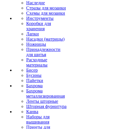
Наследие
Стразы для мозаики
Схемы для мозаики
Инструменты
Коробки для
хранения
Лапки
Насадки (матрицы)
Ножницы
Принадлежности
для шитья
Расходные
материалы
Бисер
Бусины
Пайетки
Бахрома
Бахрома
металлизированная
Ленты шторные
Шторная фурнитура
Канва
Наборы для
вышивания
Принты для