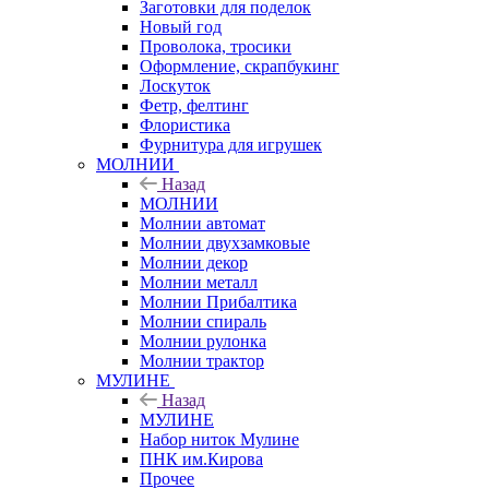
Заготовки для поделок
Новый год
Проволока, тросики
Оформление, скрапбукинг
Лоскуток
Фетр, фелтинг
Флористика
Фурнитура для игрушек
МОЛНИИ
Назад
МОЛНИИ
Молнии автомат
Молнии двухзамковые
Молнии декор
Молнии металл
Молнии Прибалтика
Молнии спираль
Молнии рулонка
Молнии трактор
МУЛИНЕ
Назад
МУЛИНЕ
Набор ниток Мулине
ПНК им.Кирова
Прочее