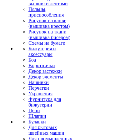
вышивки лентами
Пяльцы,
приспособления
Рисунок на канве
(вышивка крестом)
Рисунок на ткани
(вышивка бисером)
Схемы на бумаге
Бижутерия и
аксессуары
Боа
Воротнички
Декор застежки
Декор элементы
Нашивки
Перчатки
Украшения
Фурнитура для
бижутерии
Цепи
Шляпки
Булавки
Для бытовых
швейных машин
Для промышленных