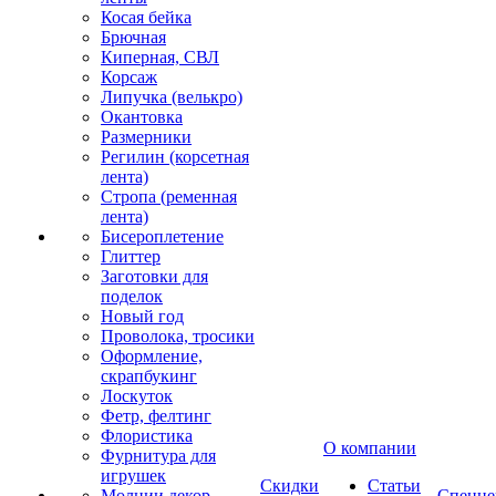
Косая бейка
Брючная
Киперная, СВЛ
Корсаж
Липучка (велькро)
Окантовка
Размерники
Регилин (корсетная
лента)
Стропа (ременная
лента)
Бисероплетение
Глиттер
Заготовки для
поделок
Новый год
Проволока, тросики
Оформление,
скрапбукинг
Лоскуток
Фетр, фелтинг
Флористика
О компании
Фурнитура для
игрушек
Скидки
Статьи
Молнии декор
Спецце