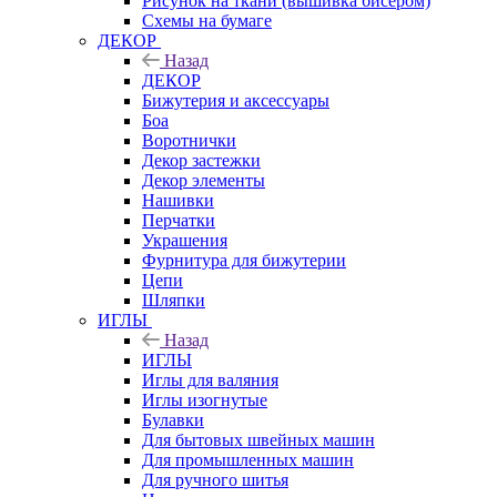
Рисунок на ткани (вышивка бисером)
Схемы на бумаге
ДЕКОР
Назад
ДЕКОР
Бижутерия и аксессуары
Боа
Воротнички
Декор застежки
Декор элементы
Нашивки
Перчатки
Украшения
Фурнитура для бижутерии
Цепи
Шляпки
ИГЛЫ
Назад
ИГЛЫ
Иглы для валяния
Иглы изогнутые
Булавки
Для бытовых швейных машин
Для промышленных машин
Для ручного шитья