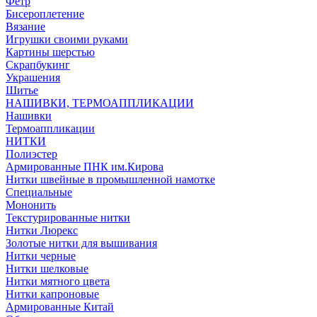
Фетр
Бисероплетение
Вязание
Игрушки своими руками
Картины шерстью
Скрапбукинг
Украшения
Шитье
НАШИВКИ, ТЕРМОАППЛИКАЦИИ
Нашивки
Термоаппликации
НИТКИ
Полиэстер
Армированные ПНК им.Кирова
Нитки швейные в промышленной намотке
Специальные
Мононить
Текстурированные нитки
Нитки Люрекс
Золотые нитки для вышивания
Нитки черные
Нитки шелковые
Нитки мятного цвета
Нитки капроновые
Армированные Китай