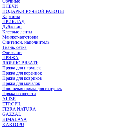
Обувные
ПЛЕЧИ
ПОДАРКИ РУЧНОЙ РАБОТЫ
Картины
ПРИКЛАД
Дублерин
Клеевые ленты
Манжет-заготовка
Синтепон, наполнитель
Ткань, сетка
Флизелин
ПРЯЖА
ЛЮБЛЮ ВЯЗАТЬ
Пряжа для игрушек
Пряжа для корзинок
Пряжа для ковриков
Пряжа для мочалок
Плюшевая пряжа для игрушек
Пряжа из шерсти
ALIZE
ETROFIL
FIBRA NATURA
GAZZAL
HIMALAYA
KARTOPU