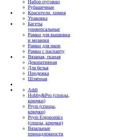
Набор пуговиц
Рубашечные
Красители. химия
Упаковка
Багеты
универсальные
Рамки для вышивки
и мозаики
Рамки для икон
Рамки с паспарту
Вязаная, тканая
Декоративная
Для белья
Продежка
Шляпная
Addi
Hobby&Pro (спицы,
крючки)
Prym (спицы,
крючки)
Prym Ergonomics
(спицы, крючки)
Вязальные
принадлежности