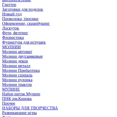
Глиттер
Заготовки для поделок
Новый год
Проволока, тросики
Оформление, скрапбукинг
Лоскуток
Фетр, фелтинг
Флористика
Фурнитура для игрушек
МОЛНИИ
Молнии автомат
Молнии двухзамковые
Молнии декор
Молнии металл
Молнии Прибалтика
Молнии спираль
Молнии рулонка
Молнии трактор
МУЛИНЕ
Набор ниток Мулине
ПНК им.Кирова
Прочее
НАБОРЫ ДЛЯ ТВОРЧЕСТВА
Развивающие игры