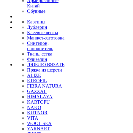
Армированные
Китай
Обувные
Картины
Дублерин
Клеевые ленты
Манжет-заготовка
Синтепон,
наполнитель
Ткань, сетка
Флизелин
ЛЮБЛЮ ВЯЗАТЬ
Пряжа из шерсти
ALIZE
ETROFIL
FIBRA NATURA
GAZZAL
HIMALAYA
KARTOPU
NAKO
KUTNOR
VITA
WOOL SEA
YARNART