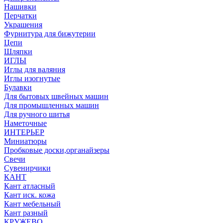
Нашивки
Перчатки
Украшения
Фурнитура для бижутерии
Цепи
Шляпки
ИГЛЫ
Иглы для валяния
Иглы изогнутые
Булавки
Для бытовых швейных машин
Для промышленных машин
Для ручного шитья
Наметочные
ИНТЕРЬЕР
Миниатюры
Пробковые доски,органайзеры
Свечи
Сувенирчики
КАНТ
Кант атласный
Кант иск. кожа
Кант мебельный
Кант разный
КРУЖЕВО