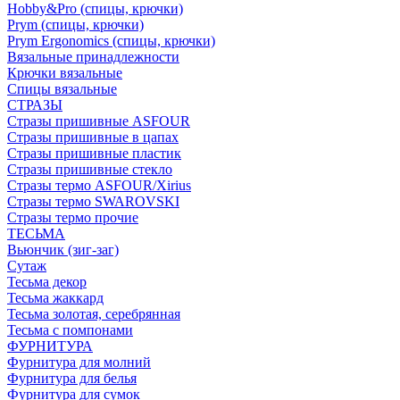
Hobby&Pro (спицы, крючки)
Prym (спицы, крючки)
Prym Ergonomics (спицы, крючки)
Вязальные принадлежности
Крючки вязальные
Спицы вязальные
СТРАЗЫ
Стразы пришивные ASFOUR
Стразы пришивные в цапах
Стразы пришивные пластик
Стразы пришивные стекло
Стразы термо ASFOUR/Xirius
Стразы термо SWAROVSKI
Стразы термо прочие
ТЕСЬМА
Вьюнчик (зиг-заг)
Сутаж
Тесьма декор
Тесьма жаккард
Тесьма золотая, серебрянная
Тесьма с помпонами
ФУРНИТУРА
Фурнитура для молний
Фурнитура для белья
Фурнитура для сумок