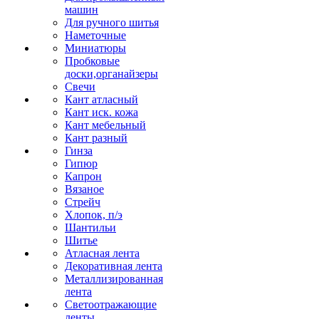
машин
Для ручного шитья
Наметочные
Миниатюры
Пробковые
доски,органайзеры
Свечи
Кант атласный
Кант иск. кожа
Кант мебельный
Кант разный
Гинза
Гипюр
Капрон
Вязаное
Стрейч
Хлопок, п/э
Шантильи
Шитье
Атласная лента
Декоративная лента
Металлизированная
лента
Светоотражающие
ленты