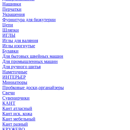
Нашивки
Перчатки
Украшения
Фурнитура для бижутерии
Цепи
Шляпки
ИГЛЫ
Иглы для валяния
Иглы изогнутые
Булавки
Для бытовых швейных машин
Для промышленных машин
Для ручного шитья
Наметочные
ИНТЕРЬЕР
Миниатюры
Пробковые доски,органайзеры
Свечи
Сувенирчики
КАНТ
Кант атласный
Кант иск. кожа
Кант мебельный
Кант разный
КРУЖЕВО