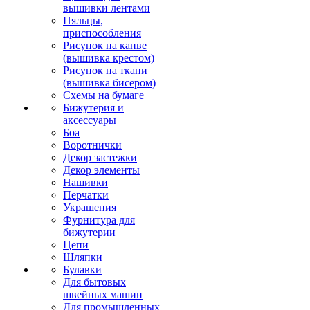
вышивки лентами
Пяльцы,
приспособления
Рисунок на канве
(вышивка крестом)
Рисунок на ткани
(вышивка бисером)
Схемы на бумаге
Бижутерия и
аксессуары
Боа
Воротнички
Декор застежки
Декор элементы
Нашивки
Перчатки
Украшения
Фурнитура для
бижутерии
Цепи
Шляпки
Булавки
Для бытовых
швейных машин
Для промышленных