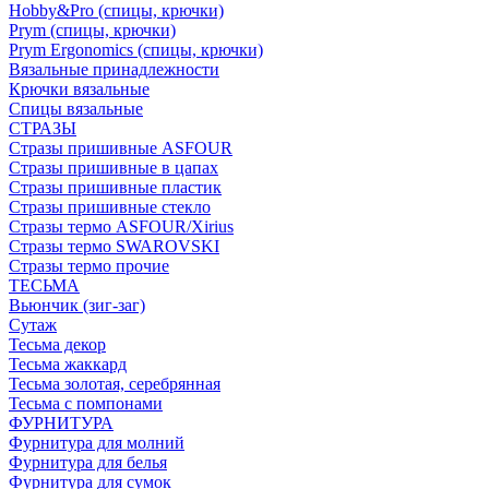
Hobby&Pro (спицы, крючки)
Prym (спицы, крючки)
Prym Ergonomics (спицы, крючки)
Вязальные принадлежности
Крючки вязальные
Спицы вязальные
СТРАЗЫ
Стразы пришивные ASFOUR
Стразы пришивные в цапах
Стразы пришивные пластик
Стразы пришивные стекло
Стразы термо ASFOUR/Xirius
Стразы термо SWAROVSKI
Стразы термо прочие
ТЕСЬМА
Вьюнчик (зиг-заг)
Сутаж
Тесьма декор
Тесьма жаккард
Тесьма золотая, серебрянная
Тесьма с помпонами
ФУРНИТУРА
Фурнитура для молний
Фурнитура для белья
Фурнитура для сумок