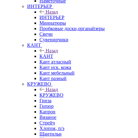
Наметочные
ИНТЕРЬЕР
Назад
ИНТЕРЬЕР
Миниатюры
Пробковые доски,органайзеры
Свечи
Сувенирчики
КАНТ
Назад
КАНТ
Кант атласный
Кант иск. кожа
Кант мебельный
Кант разный
КРУЖЕВО
Назад
КРУЖЕВО
Гинза
Гипюр
Капрон
Вязаное
Стрейч
Хлопок, п/э
Шантильи