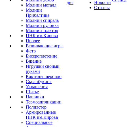
дня
Новости
Молнии металл
Отзывы
Молнии
Прибалтика
Молнии спираль
Молнии рулонка
Молнии трактор
ПНК им.Кирова
Прочее
Развивающие игры
Фетр
Бисероплетение
Вязание
Игрушки своими
руками
Картины шерстью
Скрапбукинг
Украшения
Шитье
Нашивки
Термоаппликации
Полиэстер
Армированные
ПНК им.Кирова
Специальные