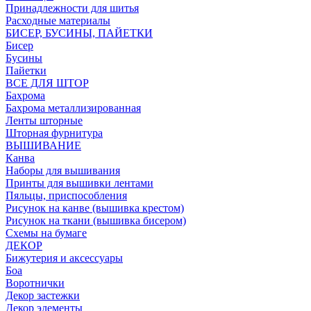
Принадлежности для шитья
Расходные материалы
БИСЕР, БУСИНЫ, ПАЙЕТКИ
Бисер
Бусины
Пайетки
ВСЕ ДЛЯ ШТОР
Бахрома
Бахрома металлизированная
Ленты шторные
Шторная фурнитура
ВЫШИВАНИЕ
Канва
Наборы для вышивания
Принты для вышивки лентами
Пяльцы, приспособления
Рисунок на канве (вышивка крестом)
Рисунок на ткани (вышивка бисером)
Схемы на бумаге
ДЕКОР
Бижутерия и аксессуары
Боа
Воротнички
Декор застежки
Декор элементы