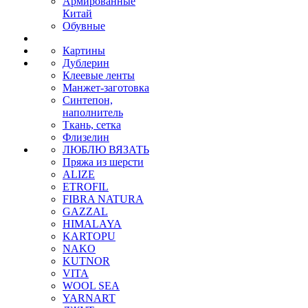
Армированные
Китай
Обувные
Картины
Дублерин
Клеевые ленты
Манжет-заготовка
Синтепон,
наполнитель
Ткань, сетка
Флизелин
ЛЮБЛЮ ВЯЗАТЬ
Пряжа из шерсти
ALIZE
ETROFIL
FIBRA NATURA
GAZZAL
HIMALAYA
KARTOPU
NAKO
KUTNOR
VITA
WOOL SEA
YARNART