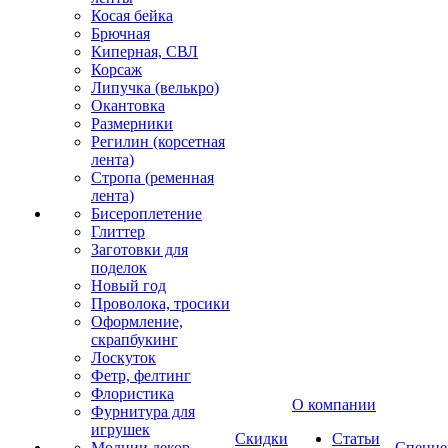
Косая бейка
Брючная
Киперная, СВЛ
Корсаж
Липучка (велькро)
Окантовка
Размерники
Регилин (корсетная
лента)
Стропа (ременная
лента)
Бисероплетение
Глиттер
Заготовки для
поделок
Новый год
Проволока, тросики
Оформление,
скрапбукинг
Лоскуток
Фетр, фелтинг
Флористика
О компании
Фурнитура для
игрушек
Скидки
Статьи
Молнии декор
Спецце