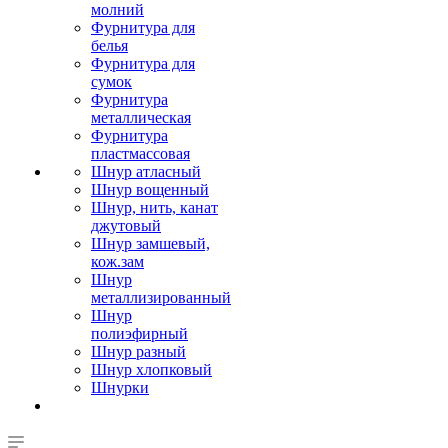
молний
Фурнитура для
белья
Фурнитура для
сумок
Фурнитура
металлическая
Фурнитура
пластмассовая
Шнур атласный
Шнур вощенный
Шнур, нить, канат
джутовый
Шнур замшевый,
кож.зам
Шнур
металлизированный
Шнур
полиэфирный
Шнур разный
Шнур хлопковый
Шнурки