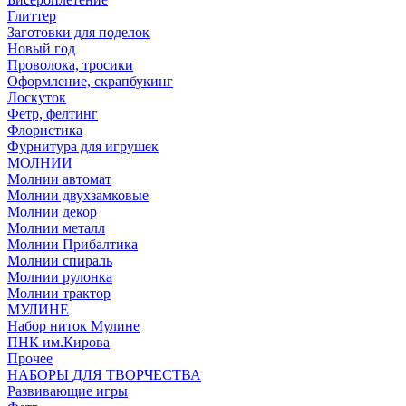
Глиттер
Заготовки для поделок
Новый год
Проволока, тросики
Оформление, скрапбукинг
Лоскуток
Фетр, фелтинг
Флористика
Фурнитура для игрушек
МОЛНИИ
Молнии автомат
Молнии двухзамковые
Молнии декор
Молнии металл
Молнии Прибалтика
Молнии спираль
Молнии рулонка
Молнии трактор
МУЛИНЕ
Набор ниток Мулине
ПНК им.Кирова
Прочее
НАБОРЫ ДЛЯ ТВОРЧЕСТВА
Развивающие игры