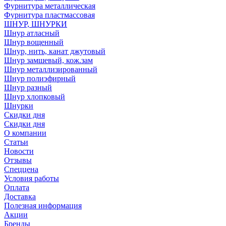
Фурнитура металлическая
Фурнитура пластмассовая
ШНУР, ШНУРКИ
Шнур атласный
Шнур вощенный
Шнур, нить, канат джутовый
Шнур замшевый, кож.зам
Шнур металлизированный
Шнур полиэфирный
Шнур разный
Шнур хлопковый
Шнурки
Скидки дня
Скидки дня
О компании
Статьи
Новости
Отзывы
Спеццена
Условия работы
Оплата
Доставка
Полезная информация
Акции
Бренды