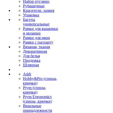
Набор пуговиц
Рубашечные
Красители. химия
Упаковка
Багеты
универсальные
Рамки для вышивки
и мозаики
Рамки для икон
Рамки с паспарту
Вязаная, тканая
Декоративная
Для белья
Продежка
Шляпная
Addi
Hobby&Pro (спицы,
крючки)
Prym (спицы,
крючки)
Prym Ergonomics
(спицы, крючки)
Вязальные
принадлежности