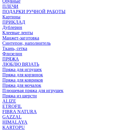
Обувные
ПЛЕЧИ
ПОДАРКИ РУЧНОЙ РАБОТЫ
Картины
ПРИКЛАД
Дублерин
Клеевые ленты
Манжет-заготовка
Синтепон, наполнитель
Ткань, сетка
Флизелин
ПРЯЖА
ЛЮБЛЮ ВЯЗАТЬ
Пряжа для игрушек
Пряжа для корзинок
Пряжа для ковриков
Пряжа для мочалок
Плюшевая пряжа для игрушек
Пряжа из шерсти
ALIZE
ETROFIL
FIBRA NATURA
GAZZAL
HIMALAYA
KARTOPU