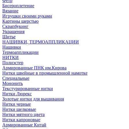
Фетр
Бисероплетение
Вязание
Игрушки своими руками
Картины шерстью
Скрапбукинг
Украшения
Шитье
НАШИВКИ, ТЕРМОАППЛИКАЦИИ
Нашивки
Термоаппликации
НИТКИ
Полиэстер
Армированные ПНК им.Кирова
Нитки швейные в промышленной намотке
Специальные
Мононить
Текстурированные нитки
Нитки Люрекс
Золотые нитки для вышивания
Нитки черные
Нитки шелковые
Нитки мятного цвета
Нитки капроновые
Армированные Китай