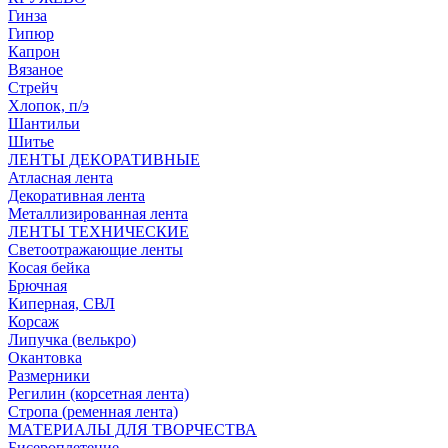
Гинза
Гипюр
Капрон
Вязаное
Стрейч
Хлопок, п/э
Шантильи
Шитье
ЛЕНТЫ ДЕКОРАТИВНЫЕ
Атласная лента
Декоративная лента
Металлизированная лента
ЛЕНТЫ ТЕХНИЧЕСКИЕ
Светоотражающие ленты
Косая бейка
Брючная
Киперная, СВЛ
Корсаж
Липучка (велькро)
Окантовка
Размерники
Регилин (корсетная лента)
Стропа (ременная лента)
МАТЕРИАЛЫ ДЛЯ ТВОРЧЕСТВА
Бисероплетение