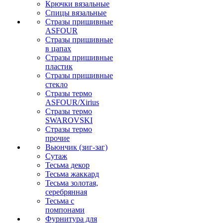
Крючки вязальные
Спицы вязальные
Стразы пришивные
ASFOUR
Стразы пришивные
в цапах
Стразы пришивные
пластик
Стразы пришивные
стекло
Стразы термо
ASFOUR/Xirius
Стразы термо
SWAROVSKI
Стразы термо
прочие
Вьюнчик (зиг-заг)
Сутаж
Тесьма декор
Тесьма жаккард
Тесьма золотая,
серебрянная
Тесьма с
помпонами
Фурнитура для