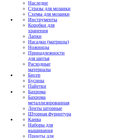
Наследие
Стразы для мозаики
Схемы для мозаики
Инструменты
Коробки для
хранения
Лапки
Насадки (матрицы)
Ножницы
Принадлежности
для шитья
Расходные
материалы
Бисер
Бусины
Пайетки
Бахрома
Бахрома
металлизированная
Ленты шторные
Шторная фурнитура
Канва
Наборы для
вышивания
Принты для