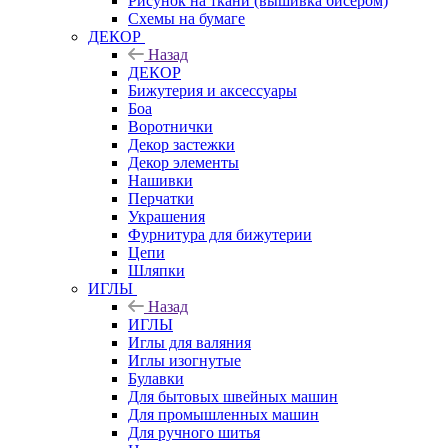
Рисунок на ткани (вышивка бисером)
Схемы на бумаге
ДЕКОР
Назад
ДЕКОР
Бижутерия и аксессуары
Боа
Воротнички
Декор застежки
Декор элементы
Нашивки
Перчатки
Украшения
Фурнитура для бижутерии
Цепи
Шляпки
ИГЛЫ
Назад
ИГЛЫ
Иглы для валяния
Иглы изогнутые
Булавки
Для бытовых швейных машин
Для промышленных машин
Для ручного шитья