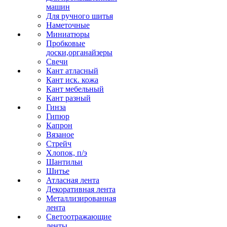
машин
Для ручного шитья
Наметочные
Миниатюры
Пробковые
доски,органайзеры
Свечи
Кант атласный
Кант иск. кожа
Кант мебельный
Кант разный
Гинза
Гипюр
Капрон
Вязаное
Стрейч
Хлопок, п/э
Шантильи
Шитье
Атласная лента
Декоративная лента
Металлизированная
лента
Светоотражающие
ленты