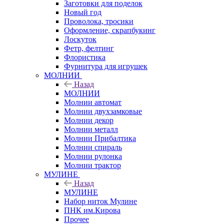
Заготовки для поделок
Новый год
Проволока, тросики
Оформление, скрапбукинг
Лоскуток
Фетр, фелтинг
Флористика
Фурнитура для игрушек
МОЛНИИ
Назад
МОЛНИИ
Молнии автомат
Молнии двухзамковые
Молнии декор
Молнии металл
Молнии Прибалтика
Молнии спираль
Молнии рулонка
Молнии трактор
МУЛИНЕ
Назад
МУЛИНЕ
Набор ниток Мулине
ПНК им.Кирова
Прочее