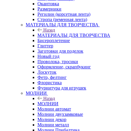
Окантовка
Размерники
Регилин (корсетная лента)
Стропа (ременная лента)
МАТЕРИАЛЫ ДЛЯ ТВОРЧЕСТВА
Назад
МАТЕРИАЛЫ ДЛЯ ТВОРЧЕСТВА
Бисероплетение
Глиттер
Заготовки для поделок
Новый год
Проволока, тросики
Оформление, скрапбукинг
Лоскуток
Фетр, фелтинг
Флористика
Фурнитура для игрушек
МОЛНИИ
Назад
МОЛНИИ
Молнии автомат
Молнии двухзамковые
Молнии декор
Молнии металл
Молнии Прибалтика