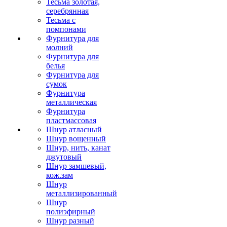
Тесьма золотая,
серебрянная
Тесьма с
помпонами
Фурнитура для
молний
Фурнитура для
белья
Фурнитура для
сумок
Фурнитура
металлическая
Фурнитура
пластмассовая
Шнур атласный
Шнур вощенный
Шнур, нить, канат
джутовый
Шнур замшевый,
кож.зам
Шнур
металлизированный
Шнур
полиэфирный
Шнур разный