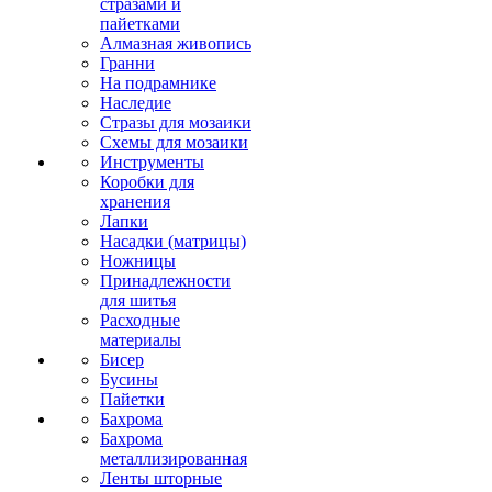
стразами и
пайетками
Алмазная живопись
Гранни
На подрамнике
Наследие
Стразы для мозаики
Схемы для мозаики
Инструменты
Коробки для
хранения
Лапки
Насадки (матрицы)
Ножницы
Принадлежности
для шитья
Расходные
материалы
Бисер
Бусины
Пайетки
Бахрома
Бахрома
металлизированная
Ленты шторные