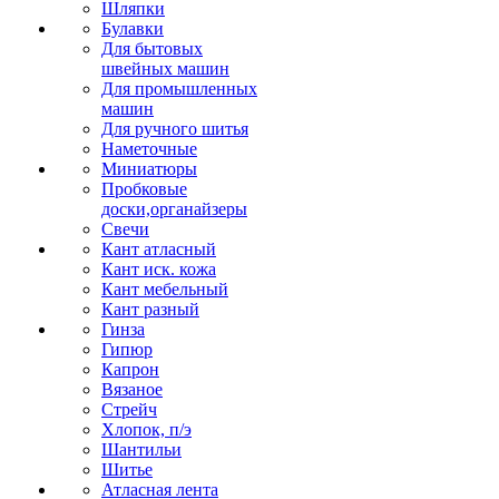
Шляпки
Булавки
Для бытовых
швейных машин
Для промышленных
машин
Для ручного шитья
Наметочные
Миниатюры
Пробковые
доски,органайзеры
Свечи
Кант атласный
Кант иск. кожа
Кант мебельный
Кант разный
Гинза
Гипюр
Капрон
Вязаное
Стрейч
Хлопок, п/э
Шантильи
Шитье
Атласная лента