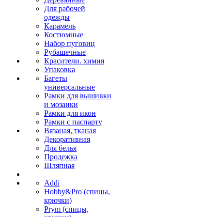
Для рабочей
одежды
Карамель
Костюмные
Набор пуговиц
Рубашечные
Красители. химия
Упаковка
Багеты
универсальные
Рамки для вышивки
и мозаики
Рамки для икон
Рамки с паспарту
Вязаная, тканая
Декоративная
Для белья
Продежка
Шляпная
Addi
Hobby&Pro (спицы,
крючки)
Prym (спицы,