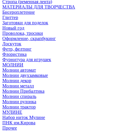
Стропа (ременная лента)
МАТЕРИАЛЫ ДЛЯ ТВОРЧЕСТВА
Бисероплетение
Глиттер
Заготовки для поделок
Новый год
Проволока, тросики
Оформление, скрапбукинг
Лоскуток
Фетр, фелтинг
Флористика
Фурнитура для игрушек
МОЛНИИ
Молнии автомат
Молнии двухзамковые
Молнии декор
Молнии металл
Молнии Прибалтика
Молнии спираль
Молнии рулонка
Молнии трактор
МУЛИНЕ
Набор ниток Мулине
ПНК им.Кирова
Прочее