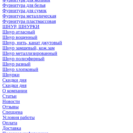
Фурнитура для белья
Фурнитура для сумок
Фурнитура металлическая
Фурнитура пластмассовая
ШНУР, ШНУРКИ
Шнур атласный
Шнур вощенный
Шнур, нить, канат джутовый
Шнур замшевый, кож.зам
Шнур металлизированный
Шнур полиэфирный
Шнур разный
Шнур хлопковый
Шнурки
Скидки дня
Скидки дня
О компании
Статьи
Новости
Отзывы
Спеццена
Условия работы
Оплата
Доставка