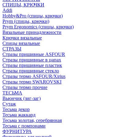
СПИЦЫ, КРЮЧКИ
Addi
Hobby&Pro (спицы, крючки)
Prym (спицы, крючки)
Prym Ergonomics (спицы, крючки)
Вязальные принадлежности
Крючки вязальные
Спицы вязальные
СТРАЗЫ
Стразы пришивные ASFOUR
Стразы пришивные в цапах
Стразы пришивные пластик
Стразы пришивные стекло
Стразы термо ASFOUR/Xirius
Стразы термо SWAROVSKI
Стразы термо прочие
ТЕСЬМА
Вьюнчик (зиг-заг)
Сутаж
Тесьма декор
Тесьма жаккард
Тесьма золотая, серебрянная
Тесьма с помпонами
ФУРНИТУРА
Фурнитура для молний