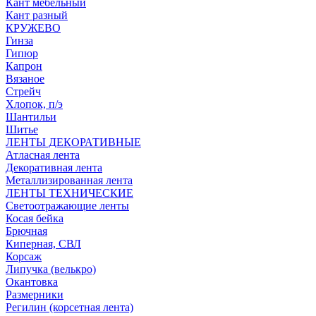
Кант мебельный
Кант разный
КРУЖЕВО
Гинза
Гипюр
Капрон
Вязаное
Стрейч
Хлопок, п/э
Шантильи
Шитье
ЛЕНТЫ ДЕКОРАТИВНЫЕ
Атласная лента
Декоративная лента
Металлизированная лента
ЛЕНТЫ ТЕХНИЧЕСКИЕ
Светоотражающие ленты
Косая бейка
Брючная
Киперная, СВЛ
Корсаж
Липучка (велькро)
Окантовка
Размерники
Регилин (корсетная лента)