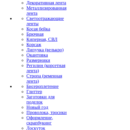
Декоративная лента
Металлизированная
лента
Светоотражающие
ленты
Косая бейка
Брючная
Киперная, СВЛ
Корсаж
Липучка (велькро)
Окантовка
Размерники
Регилин (корсетная
лента)
Стропа (ременная
лента)
Бисероплетение
Глиттер
Заготовки для
поделок
Новый год
Проволока, тросики
Оформление,
скрапбукинг
Лоскуток