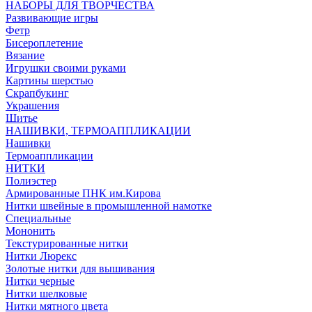
НАБОРЫ ДЛЯ ТВОРЧЕСТВА
Развивающие игры
Фетр
Бисероплетение
Вязание
Игрушки своими руками
Картины шерстью
Скрапбукинг
Украшения
Шитье
НАШИВКИ, ТЕРМОАППЛИКАЦИИ
Нашивки
Термоаппликации
НИТКИ
Полиэстер
Армированные ПНК им.Кирова
Нитки швейные в промышленной намотке
Специальные
Мононить
Текстурированные нитки
Нитки Люрекс
Золотые нитки для вышивания
Нитки черные
Нитки шелковые
Нитки мятного цвета