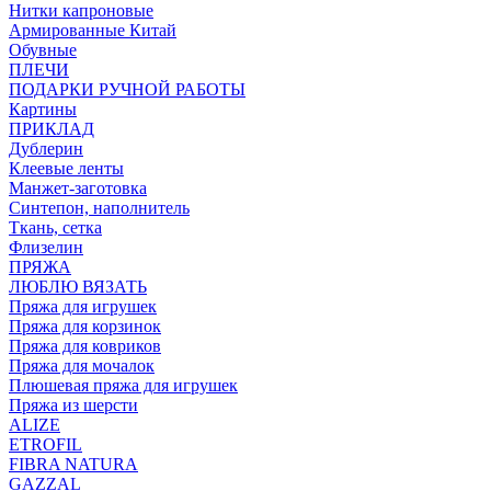
Нитки капроновые
Армированные Китай
Обувные
ПЛЕЧИ
ПОДАРКИ РУЧНОЙ РАБОТЫ
Картины
ПРИКЛАД
Дублерин
Клеевые ленты
Манжет-заготовка
Синтепон, наполнитель
Ткань, сетка
Флизелин
ПРЯЖА
ЛЮБЛЮ ВЯЗАТЬ
Пряжа для игрушек
Пряжа для корзинок
Пряжа для ковриков
Пряжа для мочалок
Плюшевая пряжа для игрушек
Пряжа из шерсти
ALIZE
ETROFIL
FIBRA NATURA
GAZZAL