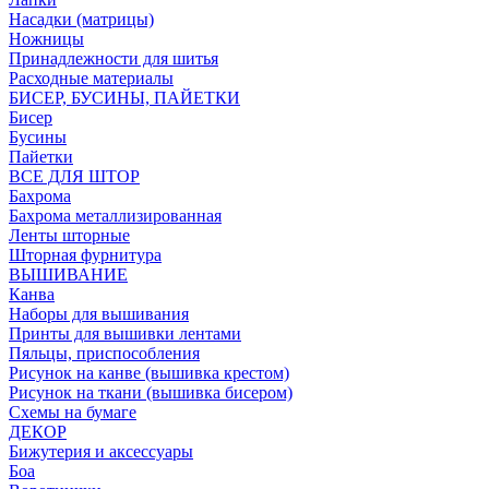
Насадки (матрицы)
Ножницы
Принадлежности для шитья
Расходные материалы
БИСЕР, БУСИНЫ, ПАЙЕТКИ
Бисер
Бусины
Пайетки
ВСЕ ДЛЯ ШТОР
Бахрома
Бахрома металлизированная
Ленты шторные
Шторная фурнитура
ВЫШИВАНИЕ
Канва
Наборы для вышивания
Принты для вышивки лентами
Пяльцы, приспособления
Рисунок на канве (вышивка крестом)
Рисунок на ткани (вышивка бисером)
Схемы на бумаге
ДЕКОР
Бижутерия и аксессуары
Боа