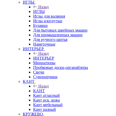
ИГЛЫ
Назад
ИГЛЫ
Иглы для валяния
Иглы изогнутые
Булавки
Для бытовых швейных машин
Для промышленных машин
Для ручного шитья
Наметочные
ИНТЕРЬЕР
Назад
ИНТЕРЬЕР
Миниатюры
Пробковые доски,органайзеры
Свечи
Сувенирчики
КАНТ
Назад
КАНТ
Кант атласный
Кант иск. кожа
Кант мебельный
Кант разный
КРУЖЕВО