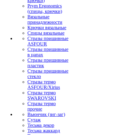
крючки)
Prym Ergonomics
(спицы, крючки)
Вязальные
принадлежности
Крючки вязальные
Спицы вязальные
Стразы пришивные
ASFOUR
Стразы пришивные
в цапах
Стразы пришивные
пластик
Стразы пришивные
стекло
Стразы термо
ASFOUR/Xirius
Стразы термо
SWAROVSKI
Стразы термо
прочие
Вьюнчик (зиг-заг)
Сутаж
Тесьма декор
Тесьма жаккард