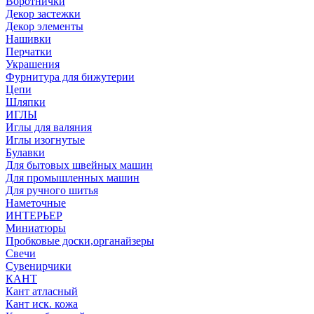
Воротнички
Декор застежки
Декор элементы
Нашивки
Перчатки
Украшения
Фурнитура для бижутерии
Цепи
Шляпки
ИГЛЫ
Иглы для валяния
Иглы изогнутые
Булавки
Для бытовых швейных машин
Для промышленных машин
Для ручного шитья
Наметочные
ИНТЕРЬЕР
Миниатюры
Пробковые доски,органайзеры
Свечи
Сувенирчики
КАНТ
Кант атласный
Кант иск. кожа