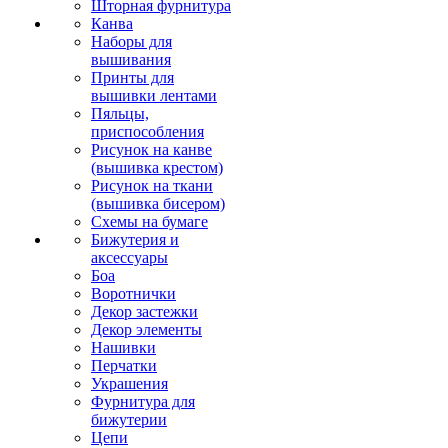
Шторная фурнитура
Канва
Наборы для
вышивания
Принты для
вышивки лентами
Пяльцы,
приспособления
Рисунок на канве
(вышивка крестом)
Рисунок на ткани
(вышивка бисером)
Схемы на бумаге
Бижутерия и
аксессуары
Боа
Воротнички
Декор застежки
Декор элементы
Нашивки
Перчатки
Украшения
Фурнитура для
бижутерии
Цепи